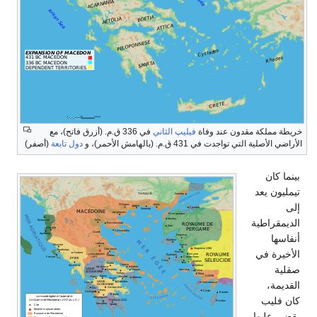
خريطة مملكة مقدون عند وفاة
فيليپ الثاني
في 336 ق.م. (أزرق فاتح)، مع
الأراضي الأصلية التي تواجدت في 431 ق.م. (بالهامش الأحمر)، و
دول تابعة
(أصفر)
بينما كان
تيمليون يعد
إلى
الديمقراطية
أنفاسها
الأخيرة في
صقلية
القديمة،
كان فليب
يقضي عليها