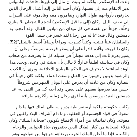
ولدت له الإسكندر، ولكنه لم يلبث أن مال إلى غيرها، فأخذت أولمبياس
تدبر الانتقام منه إلى نفسها. وكان أحب الناس إليه أشداء الرجال الذين
يجازفون بأرواحهم طوال النهار، ويقامرون معه وينادمونه على الشراب
إلى نصف الليل. وكان (إلى ما قبل الإسكندر) أشجع الشجعان بلا منازع،
وخلّف جزءاً من نفسه في كل ميدان من ميادين القتال. وقد أعجب به
دمستين وقال فيه: "يا له من رجل! لقد خسر في سبيل القوة
والسلطان عيناً فقئت، وكتفاً كسرت، وذراعاً وساقاً أصيبتا بالشلل"(52).
وكان ذا قريحة وقّادة قادراً على أن ينتظر فرصته متربصاً، وعلى أن
يسير بعزم ثابت إلى هدفه مجتازاً في سبيله كل ما يعترضه من صعاب.
وكان في سياسته لطيفاً غداراً؛ لا يبالي بأن يحنث في وعده، ويجدد هذا
الوعد لساعته؛ لا يعترف في الحكم بالمبادئ الأخلاقية، ويرى أن الكذب
والرشوة بديلين رحيمين من القتل وسفك الدماء. ولكنه كان رحيماً في
انتصاره وكان من عادته أن يعرض على اليونان المنهزمين شروطاً
أحسن مما يعرضها بعضهم على بعض. وقد أحبه كل من التقى به، عدا
دمستين العنيد، ووصفوه بأنه أقوى رجال زمانه وأكثرهم طرافة.
وكانت حكومته ملكية أرستقراطية يدوم سلطان الملك فيها ما دام
متفوقاً في قواه الجسمية أو العقلية، وما دام أشراف البلاد راغبين في
معونته. وكان ثمانمائة من أمراء الإقطاع يكونون "صحابة الملك". وكان
هؤلاء الصحابة من كبار الملاك الذين يحتقرون حياة الحواضر والزحام
والكتب، فإذا ما أعلن الملك الحرب برضاهم خرجوا من ضياعهم وهم