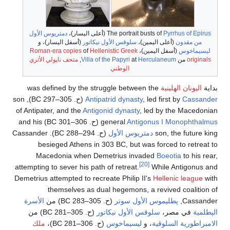
Pyrrhus of Epirus
The portrait busts of
(أعلى اليسار)،
دمتريوس الأول
من مقدون
(أعلى اليمين)،
سلوقس الأول نيكاتور
(أسفل اليسار)، و
ليسيماخوس
(أسفل اليمين)،
Hellenistic Greek
of
Roman-era copies
originals
من
Herculaneum
at
Villa of the Papyri
,
متحف ناپولي الأثري
الوطني
بداية
اليونان الهلينية
was defined by the struggle between the
Cassander
, led first by
Antipatrid dynasty
(
ح
. 305–297 BC
), son
of Antipater, and the
Antigonid dynasty
, led by the Macedonian
Antigonus I Monophthalmus
general
(
ح
. 306–301 BC
) and his
son, the future king
دمتريوس الأول
(
ح
. 294–288 BC
). Cassander
besieged Athens in 303
BC, but was forced to retreat to
Macedonia when Demetrius invaded
Boeotia
to his rear,
[20]
attempting to sever his path of retreat.
While Antigonus and
Demetrius attempted to recreate Philip
II's
Hellenic league
with
themselves as dual hegemons, a revived coalition of
Cassander,
پطليموس الأول سوتر
(
ح
. 305–283 BC
) من
الأسرة
الپطلمية
في مصر،
سلوقس الأول نيكاتور
(
ح
. 305–281 BC
) من
الامبراطورية السلوقية
، و
ليسيماخوس
(
ح
. 306–281 BC
)،
ملك