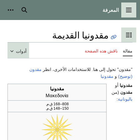
المعرفة
القائمة الرئيسية
بحث
أدوات
مقدونيا القديمة
تبديل عرض جدول المحتويات
مقالة
ناقش هذه الصفحة
أدوات
"مقدون" تحول إلى هنا. للاستخدامات الأخرى، انظر
مقدون
(توضيح)
و
مقدونيا
مقدونيا
أو
مقدونيا
مقدون
(من
Μακεδονία
باليونانية
:
808–168 ق.م.
150–148 ق.م.