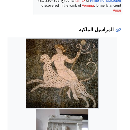
Philip II of Macedon
of
larnax
burial
(
ح
. 359–336 BC
),
discovered in the tomb of
Vergina
, formerly ancient
Aigai
المراسيل الملكية
التكنولوجيا
والهندسة