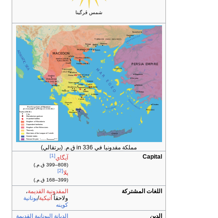
شمس ڤرگينا
مملكة مقدونيا في in 336 ق.م. (برتقالي)
[1]
Capital
آيگاي
(808–399 ق.م.)
[2]
پلا
(399–168 ق.م.)
اللغات المشتركة
المقدونية القديمة
،
ولاحقاً
أتيكية
/
يونانية
كوينه
الدين
الديانة اليونانية القديمة