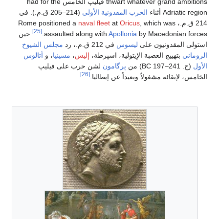
thwart whatever grand ambitions فيليپ الخامس had for the
Adriatic region أثناء
الحرب المقدونية الأولى
(214–205 ق.م.). في
214 ق.م.، Rome positioned a
, which was
Oricus
at
naval fleet
[25]
by Macedonian forces.
Apollonia
assaulted along with
حين
استولى المقدونيون على
ليسوس
في 212 ق.م.، رد
مجلس الشيوخ
الروماني
بتهييج العصبة الإيتولية، اسپرطة،
إليس
،
مسينيا
، و
أتالوس
الأول
(
ح
. 241–197 BC
) من
پرگامون
لشن حرب على فيليپ
[26]
الخامس، لإبقائه مشغولاً وبعيداً عن إيطاليا.
تقاسم
السلطة