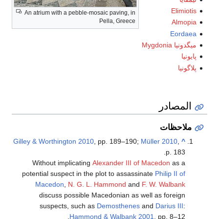
Elimiotis
An atrium with a pebble-mosaic paving, in
Pella, Greece
Almopia
Eordaea
ميگدونيا Mygdonia
پايونيا
پلاگونيا
المصادر
ملاحظات
Gilley & Worthington 2010
, pp. 189–190;
Müller 2010
,
^
p. 183.
Without implicating
Alexander III of Macedon
as a
potential suspect in the plot to assassinate
Philip II of
Macedon
,
N. G. L. Hammond
and
F. W. Walbank
discuss possible Macedonian as well as foreign
suspects, such as
Demosthenes
and
Darius III
:
Hammond & Walbank 2001
, pp. 8–12.