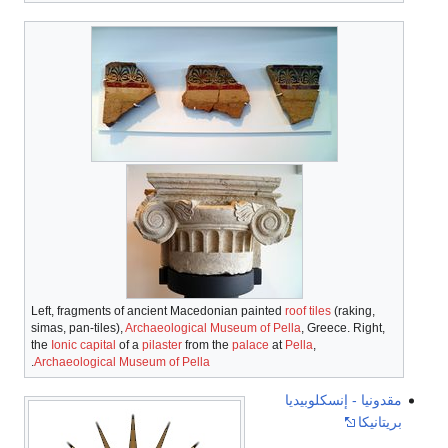
Left, fragments of ancient Macedonian painted
roof tiles
(raking,
simas, pan-tiles),
Archaeological Museum of Pella
, Greece. Right,
the
Ionic capital
of a
pilaster
from the
palace
at
Pella
,
.
Archaeological Museum of Pella
مقدونيا - إنسكلوبيديا
بريتانيكا