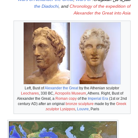
the Diadochi
, and
Chronology of the expedition of
Alexander the Great into Asia
Left, Bust of
Alexander the Great
by the Athenian sculptor
Leochares
, 330
BC,
Acropolis Museum
, Athens. Right, Bust of
Alexander the Great, a
Roman copy
of the
Imperial Era
(1st or 2nd
century
AD) after an original
bronze sculpture
made by the
Greek
sculptor
Lysippos
,
Louvre
, Paris.