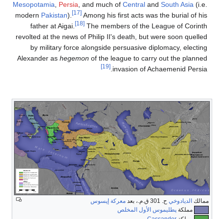
Mesopotamia
,
Persia
, and much of
Central
and
South Asia
(i.e.
[17]
modern
Pakistan
).
Among his first acts was the burial of his
[18]
father at Aigai.
The members of the League of Corinth
revolted at the news of Philip
II's death, but were soon quelled
by military force alongside persuasive diplomacy, electing
Alexander as
hegemon
of the league to carry out the planned
[19]
invasion of Achaemenid Persia.
ممالك
الديادوخي
ح. 301 ق.م.، بعد
معركة إپسوس
مملكة
پطليموس الأول المخلص