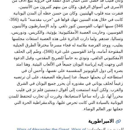
وكان فليب قد حصل على المال الذي أنفقه في حروبه ببيع آلاف من
الأسرى في أسواق الرقيق، وكان من بينهم كثيرون من الأثينيين،
فنفرت منه قلوب الهلينيين. وكان من حسن حظه أن المدن اليونانية
كانت في خلال هذه السنين تنهك قواها في "حرب مقدسة" ثانية (356-
346) سببها انتهاب الفوسيين كنوز دلفي. وأيد الإسبارطيون والأثينيون
الفوسيين، وحاربت العصبة الأمفكتيونية: بؤوتية، والكريس، ودوريس،
وتساليا، ضدهم. ولما دارت الدائرة على هذه العصبة استغاث مجلسها
بفليب، ووجد الفرصة ملائمة له فجاء مسرعاً مخترقاً الطرق الجبلية
المفتوحة أمامه، وأخذ الفوسيين على غرة (346)، وضُم إلى الحلف
الأمفكتيوني الدلفي، ونودي به حامياً للضريح المقدس، وقبل الدعوة
التي وجهت إليه لِرياسة اليونان جميعاً في الألعاب البيثية. وهنا امتد
بصره إلى دول البلوبونيز المنقسمة على نفسها، وأحس أن في
استطاعته أن يحملها جميعاً، عدا إسبارطة الضعيفة، على أن ترتضيه
زعيماً لحلف يوناني في مقدوره أن يحرر جميع اليونان في الشرق
والغرب. ولكن أثينة استمعت إلى أقوال دمستين فلم ترَ في فليب
محرراً لها، بل رأته ساعياً لاستعبادها، وقررت أن تحارب لتحتفظ للمدن
اليونانية بالسيادة التي كانت تحرص عليها، وبالدمقراطية الحرة التي
جعلتها نور العالم الوضاء.
الامبراطورية
للمزيد من المعلومات:
Wars of
,
Wars of Alexander the Great