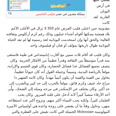
في أرض
اليونان
مملكة مقدون في عصر
فيليپ الخامس
.
القارية. لقد
كانت
مقدونية حين اعتلى فليب العرش عام 359 لا تزال في الأغلب الأعم
بلاد همجية يسكنها أقوام أشداء جبليون وذلك رغم كرم أركلوس وثقافته
العالية؛ والحق أنها وإن استخدمت اليونانية لغة رسمية لها لم تفد الحياة
اليونانية طوال تاريخها بمؤلف أو فنان أو فيلسوف واحد.
وكان فليب قد أقام ثلاث سنين مع أقارب إباميننداس في طيبة فاستقى
منه قدراً متوسطاً من الثقافة وقدراً عظيماً من الأفكار الحربية. وكان
يتصف بجميع الفضائل عدا فضائل الحضارة، وكان قوي الجسم والإرادة،
مولعاً بالرياضة البدنية، وسيماً؛ وجملة القول أنه كان حيواناً عظيماً،
يحاول بين الفينة والفينة أن يكون أثينياً مهذباً. وكان كابنه الشهير ذا
مزاج حاد عنيف وكرم فائق، مولعاً بالحرب إلى حد كبير وبالشرب إلى
حد أكبر. وكان يختلف عن الإسكندر في مرحه وميله إلى الضحك، ولَّى
أحد الأرقاء منصباً كبيراً لأنه أدخل على قلبه السرور. وكان يحب
الغلمان كثيراً، ولكنه يحب النساء أكثر منهم، وتزوج أكبر عدد استطاعه
منهن، وحاول وقتاً ما أن يقتصر على زوجة واحدة هي أولمبياس الأميرة
المولوسية Molossian الجميلة التي كانت تعيش على الفطرة والتي