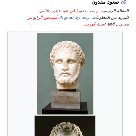
صعود مقدون
المقالة الرئيسية:
توسع مقدونيا في عهد فيليپ الثاني
للمزيد من المعلومات:
Argead dynasty
,
أمينتاس الرابع من
مقدون
, and
عصبة كورنث