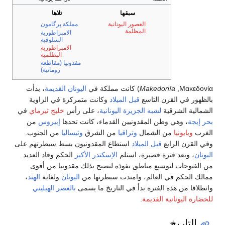
سبقها
تلاها
العصور اليونانية
مملكة پرگامون
المظلمة
الامبراطورية
السلوقية
الامبراطورية
الپطلمية
مقدونيا (مقاطعة
رومانية)
Μακεδονία
,
Makedonía
) كانت مملكة في
اليونان القديمة
، بدأت
بالظهور في القرن التاسع
قبل الميلاد
وكانت متمركزة في الزاوية
الشمالية الشرقية
لشبه الجزيرة اليونانية
، على رأس
خليج ثيرماي
في
بحر إيجة
، وهي وطن المقدونيين القدماء، كانت تحدها
إبيروس
من
الغرب
وبايونيا
من الشمال
وتراقيا
من الشرق
وثيساليا
من الجنوب.
وفي القرن الرابع
قبل الميلاد
استطاع المقدونيون بسط سيطرتهم على
اليونان
، وبعد فترة قصيرة، استلم
الإسكندر الأكبر
الحكم وقاد العديد
من الفتوحات لتوسيع مناطق نفوذه لتصبح بذلك مقدونيا من أقوى
ممالك الحكم في العالم، وامتدت سيطرتها من
اليونان
ولغاية
الهند
،
وانطلاقا من هذه الفترة بدأ في التاريخ ما يسمى
بالعصر الهيليني
للحضارة اليونانية القديمة
.
التاريخ