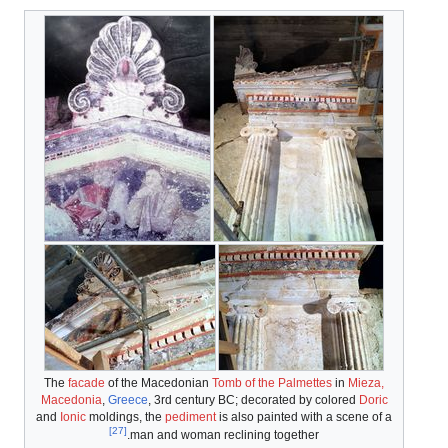
المؤسسات
الملك
التعاقب
الجمعية
المجلس
)
Synedrion
(
The
facade
of the Macedonian
Tomb of the Palmettes
in
Mieza,
Macedonia
,
Greece
, 3rd century BC; decorated by colored
Doric
مصادر
and
Ionic
moldings, the
pediment
is also painted with a scene of a
[27]
man and woman reclining together.