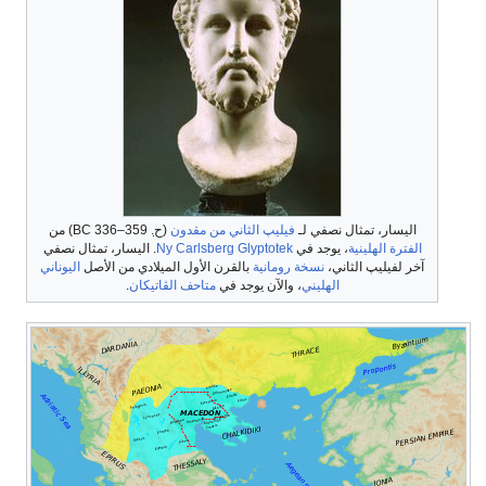
اليسار، تمثال نصفي لـ
فيليپ الثاني من مقدون
(
ح
. 359–336 BC
) من
الفترة الهلينية
، يوجد في
Ny Carlsberg Glyptotek
. اليسار، تمثال نصفي
آخر لفيليپ الثاني،
نسخة رومانية
بالقرن الأول الميلادي من الأصل
اليوناني
الهليني
، والآن يوجد في
متاحف الڤاتيكان
.