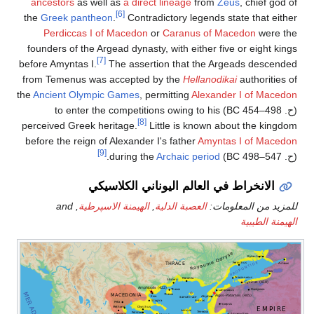
ancestors
as well as
a direct lineage
from
Zeus
, chief god of
[6]
the
Greek pantheon
.
Contradictory legends state that either
Perdiccas I of Macedon
or
Caranus of Macedon
were the
founders of the Argead dynasty, with either five or eight kings
[7]
before Amyntas
I.
The assertion that the Argeads descended
from Temenus was accepted by the
Hellanodikai
authorities of
the
Ancient Olympic Games
, permitting
Alexander I of Macedon
(
ح
. 498–454 BC
) to enter the competitions owing to his
[8]
perceived Greek heritage.
Little is known about the kingdom
before the reign of Alexander
I's father
Amyntas I of Macedon
[9]
(
ح
. 547–498 BC
) during the
Archaic period
.
الانخراط في العالم اليوناني الكلاسيكي
للمزيد من المعلومات:
العصبة الدلية
,
الهيمنة الاسپرطية
, and
الهيمنة الطيبية