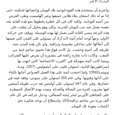
فردرك الأكبر.
واعتزم أن يستخدم هذه القوة لتوحيد بلاد اليونان وإخضاعها لحكمه، حتى
إذا تم له ذلك استعان ببلاد هلاس جميعها وعبر الهلسبنت وطرد الفرس
من آسية اليونانية. ولكنه كان في كل خطرة يخطوها نحو هذه الغاية يجد
نفسه يعمل ضد حب اليونان للحرية، وكان وهو يحاول أن يتغلب على
هذه النزعة ينسى الغاية التي يعمل لها بهذه الوسيلة. ووقف في حركته
الأولى وجهاً لوجه أمام أثينة لأنه أراد أن يستولي على المدن التي ضمتها
إلى أملاكها على ساحلي مقدونية وتراقية. ولم تكن هذه المدن تسد
طريقه إلى آسية وحسب، بل كانت فوق هذا تحتوي مناجم غنية من
الذهب، وكانت ذات تجارة رائجة في مقدوره أن يفرض عليها الضرائب.
وبينما كانت أثينة منهمكة في "الحرب الاجتماعية" التي انتهت بها
إمبراطوريتها الثانية، استولى فليب على أمفبوليس (357)، وبدنا،
وبوتيديا(356)؛ ولما احتجت أثينة على هذا العمل العدواني أجابها بالثناء
على آدابها وفنونها. وفي عام 355 استولى على ميتوني، وفقد عينه في
حصارها، وفي عام 347 استولى على أولنثس بعد حرب طويلة أستعين
فيها بضروب كثيرة من البسالة والخداع. وتمت بهذه الأعمال السيطرة
على الشاطئ الأوربي لبحر إيجة الشمالي، ودخل خزائنه في كل عام
ألف وزنة من مناجم تراقية(53)، واستطاع أن يوجه تفكيره نحو
اكتساب معونة بلاد اليونان.