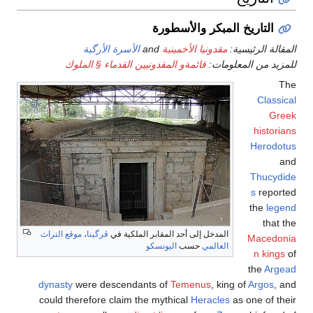
التاريخ المبكر والأسطورة
المقالة الرئيسية:
مقدونيا الأخمينية
and
الأسرة الأرگية
للمزيد من المعلومات:
قائمةو المقدونيين القدماء § الملوك
The
Classical
Greek
historians
Herodotus
and
Thucydide
s
reported
the
legend
that the
المدخل إلى أحد المقابر الملكية في
ڤرگينا
،
موقع التراث
Macedonia
العالمي
حسب
اليونسكو
n kings
of
the
Argead
dynasty
were descendants of
Temenus
, king of
Argos
, and
could therefore claim the mythical
Heracles
as one of their