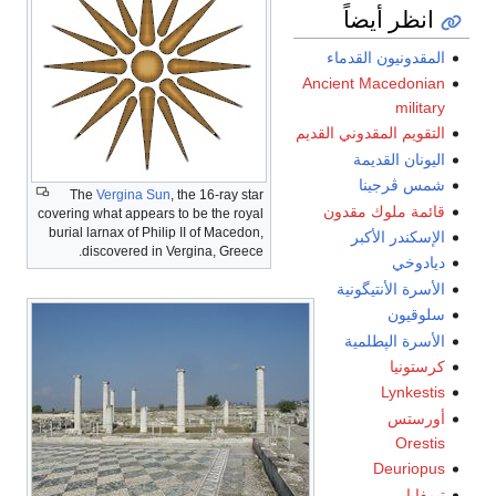
انظر أيضاً
المقدونيون القدماء
Ancient Macedonian
military
التقويم المقدوني القديم
اليونان القديمة
شمس ڤرجينا
The
Vergina Sun
, the 16-ray star
قائمة ملوك مقدون
covering what appears to be the royal
burial larnax of Philip II of Macedon,
الإسكندر الأكبر
discovered in Vergina, Greece.
ديادوخي
الأسرة الأنتيگونية
سلوقيون
الأسرة الپطلمية
كرستونيا
Lynkestis
أورستس
Orestis
Deuriopus
تيمفايا