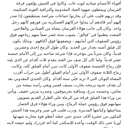
أقوياء الأجسام صناديد ليوث غاب. وكانوا في الجيش يؤلفون فرقة
الفرسان ويمتطون صهوة الجياد المقدونية والتراقية القوية الشكيمة،
وقد دربهم فليب على أن يحاربوا جماعات متراصة يستطيعون إذا صدر
إليهم أمر قائدهم أن يبدلوا حركاتهم العسكرية من فورهم كأنهم رجل
واحد. وكان إلى جانب هؤلاء الفرسان مشاة من الصيادين والفلاحين
الشعث ينظموا في "فيالق"، يصوب ستة عشر صفاً منهم رماحهم فوق
رؤوس الصفوف التي أمامهم - ويضعونها فوق أكتافهم - وبذلك يكون
كل فيلق أشبه بجدار من الحديد. وكان طول الرمح إحدى وعشرين
قدماً، وكان متزناً من مؤخرته فإذا شرعه صاحبه برز إلى الأمام خمسة
عشر قدماً. ولما كان كل صف من الجند يتقدم ثلاث أقدام عن الذي يليه
فإن رماح الخمسة صفوف الأولى كانت تبرز أمام الفيلق كله، وكانت
رماح الثلاثة صفوف الأولى تبرز أمام الفيلق أطول من حراب أقرب
المشاة اليونان التي لا تزيد على ستة أقدام. وكان الجندي المقدوني بعد
أن يقذف عدوه برمحه يحارب بسيف قصير ويقي رأسه ببيضة من
نحاس، وجسمه بدرع، وساقيه بجرموقتين، وصدره بترس خفيف. ويأتي
من وراء هذا الفيلق فرقة من الرماة على الطراز القديم يصوبون
سهامهم فوق رؤوس حملة الرماح، ومن وراء هؤلاء فرق الحصار
بمناجيقها وكباشها المدمرة. ودرب فليب في صبر وعزيمة هذا الجيش
المكون من عشرة آلاف جندي حتى جعله أعظم قوة محاربة شهدتها
أوربا حتى ذلك الوقت، وأعده للإسكندر كما أعد فردرك وليم جيشه لابنه