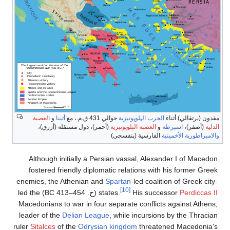
مقدون (برتقالي) أثناء
الحرب الپلوپونيزية
حوالي 431 ق.م.، مع
أثينا
و
العصبة
الدلية
(أصفر)،
اسپرطة
و
العصبة الپلوپونيزية
(أحمر)، دول مستقلة (أزرق)،
والامبراطورية الأخمينية
الفارسية (بنفسجي)
Although initially a Persian vassal, Alexander
I of Macedon
fostered friendly diplomatic relations with his former Greek
enemies, the Athenian and
Spartan
-led coalition of Greek city-
[10]
II
Perdiccas
His successor
states.
(
ح
. 454–413 BC
) led the
Macedonians to war in four separate conflicts against Athens,
leader of the
Delian League
, while incursions by the Thracian
ruler
Sitalces
of the
Odrysian kingdom
threatened Macedonia's