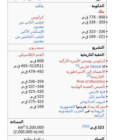
الحكومة
ملكية
ملك
• 808 - 778 ق.م.
كرانوس
• 359 - 336 ق.م.
فيليپ الثاني من
مقدون
• 336 - 323 ق.م.
الإسكندر الأكبر
• 221 - 168 ق.م.
فيليپ الخامس من
مقدون
التشريع
سيندريون
الحقبة التاريخية
القدم الكلاسيكي
•
كرانوس
يؤسس
الأسرة الآرگية
808 ق.م.
[3]
512/511–493 ق.م.
•
of
Vassal
فارس
•
الانضمام إلى الامبراطورية
492–479 ق.م.
[3]
الفارسية
•
Rise of Macedon
359–336 ق.م.
•
تأسيس العصبة الهلينية
338–337 ق.م.
•
فتح فارس
335–323 ق.م.
•
تقاسم بابل
323 ق.م.
•
حروب الديادوخي
322–275 ق.م.
•
معركة پيدنا
، هزمتها
الجمهورية
168 ق.م.
الرومانية
في
الحرب المقدونية
الرابعة
المساحة
2
[5]
[4]
323 ق.م.
5،200،000 km
(2،000،000 sq mi)
العملة
دراخما يونانية