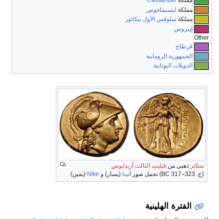
مملكة
Cassander
مملكة
ليسيماخوس
مملكة
سلوقس الأول نيكاتور
إپيروس
Other
قرطاج
الجمهورية الرومانية
الدويلات اليونانية
ستاتر
ذهبي من
فيليپ الثالث أريدايوس
(
ح
. 323–317 BC
) تحمل صور
أثينا
(يسار) و
Nike
(يمين)
الفترة الهلينية