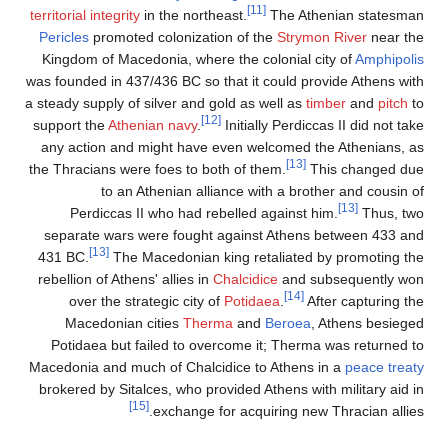
[11]
territorial integrity
in the northeast.
The Athenian statesman
Pericles
promoted colonization of the
Strymon River
near the
Kingdom of Macedonia, where the colonial city of
Amphipolis
was founded in 437/436
BC so that it could provide Athens with
a steady supply of silver and gold as well as
timber
and
pitch
to
[12]
support the
Athenian navy
.
Initially Perdiccas II did not take
any action and might have even welcomed the Athenians, as
[13]
the Thracians were foes to both of them.
This changed due
to an Athenian alliance with a brother and cousin of
[13]
Perdiccas
II who had rebelled against him.
Thus, two
separate wars were fought against Athens between 433 and
[13]
431
BC.
The Macedonian king retaliated by promoting the
rebellion of Athens' allies in
Chalcidice
and subsequently won
[14]
over the strategic city of
Potidaea
.
After capturing the
Macedonian cities
Therma
and
Beroea
, Athens besieged
Potidaea but failed to overcome it; Therma was returned to
Macedonia and much of Chalcidice to Athens in a
peace treaty
brokered by Sitalces, who provided Athens with military aid in
[15]
exchange for acquiring new Thracian allies.