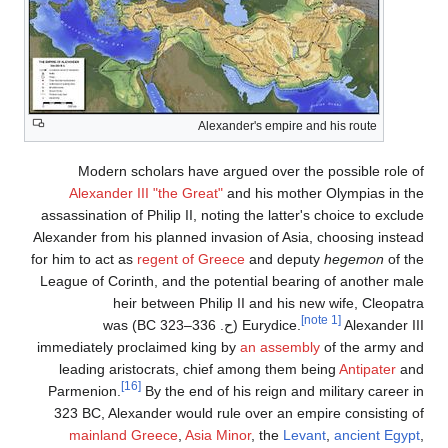
Alexander's empire and his route
Modern scholars have argued over the possible role of
Alexander
III "the Great"
and his mother Olympias in the
assassination of Philip
II, noting the latter's choice to exclude
Alexander from his planned invasion of Asia, choosing instead
for him to act as
regent of Greece
and deputy
hegemon
of the
League of Corinth, and the potential bearing of another male
heir between Philip
II and his new wife, Cleopatra
[note 1]
III (
Alexander
Eurydice.
ح
. 336–323 BC
) was
immediately proclaimed king by
an assembly
of the army and
leading aristocrats, chief among them being
Antipater
and
[16]
Parmenion.
By the end of his reign and military career in
323
BC, Alexander would rule over an empire consisting of
mainland Greece
,
Asia Minor
, the
Levant
,
ancient Egypt
,