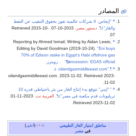
المصادر
^
"إيجاس: 4 شركات عالمية تفوز بحقوق التنقيب عن النفط
والغاز"
.
دستور مصر
. 2015-10-07
. Retrieved
2015-10-
.
07
Reporting by Ahmed Ismail; Writing by Aidan Lewis;
^
Editing by David Goodman (2019-10-24).
"Eni buys
70% of Edison stake in Egypt's Habi offshore gas
concession: EGAS official"
.
رويترز
.
.
"oilandgasmiddleeast.com"
^
oilandgasmiddleeast.com. 2023-11-02
. Retrieved
2023-
.
11-02
^
"
"إيني" تتوقع بدء إنتاج الغاز من بئر باحتياطي قدره 10
تريليونات قدم مكعبة في مصر"
.
العربية نت
. 2023-11-01
.
.
Retrieved
2023-11-02
مناطق امتياز
الغاز الطبيعي
e
t
v
أظهر
في
مصر