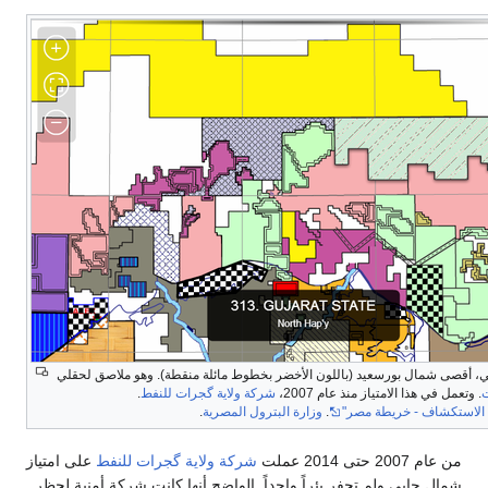
ي، أقصى شمال بورسعيد (باللون الأخضر بخطوط مائلة منقطة). وهو ملاصق لحقلي
ت
. وتعمل في هذا الامتياز منذ عام 2007،
شركة ولاية گجرات للنفط
.
الاستكشاف - خريطة مصر"
.
وزارة البترول المصرية
.
من عام 2007 حتى 2014 عملت
شركة ولاية گجرات للنفط
على امتياز
شمال حاپي ولم تحفر بئراً واحداً. الواضح أنها كانت شركة أمنية لحظر