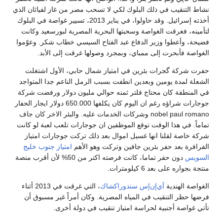
نشاط التنقيب في ذلك البلوك لكي لا تسحب مصر من غاز لفياثان الذي
أخذته إسرائيل. وقد حاولوا، في يناير 2013، تسيير غواصة في البلوك
لتأمينه، فغرقت الغواصة وسحبتها البحرية المصرية لبورسعيد وكانت
فضيحة، وأعطوا وزير الدفاع عبد الفتاح السيسي خطاب شكر. وعوّموا
الغواصة فأبحرت إلى ممباي، وبمجرد وصولها غرقت إلى الأبد.
حفرت شركة گجرات بئرين في امتياز شمال حابي، الأول اشتغلت
الشعلة لمدة يومين وبعدين انطفت بسبب الرمل الناعم جدا المتواجد
في المنطقة كان محتاج فلتر ثمنه حوالي مليون دولار ورفضت شركة
جوجارات شراؤه رغم ان اليوم كان يكلفها 650.000 دولار ايجار الحفار
nobel paul romano وشركات الخدمات عليه. والبئر الاخر كان جاف
تماماً. في هذا الوقت توقع الموظفين ان جوجارات تلعب لعبة لو كانت
شركة خاصة لقلنا انها غسيل اموال بعد ذلك تركت جوجارات امتياز
الفرافرة بعد حفر بئرين جافين وتركت وهو الأهم
امتياز جنوب خليج
السويس
دون حفر تماما، كانت فرصته اكتر من 50% لأن أقرب منصة
منتجة بجواره على بعد 6 كيلومترات.
الغواصة الهندية
آي‌إن‌إس سندوراكشاك
، التي غرقت في 2013 أثناء
فرضها حظر التنقيب في المياه المصرية. وكان أمراً غير مسبوق أن
تأتي غواصة أجنبية لحراسة امتياز تنقيب في دولة أخرى.