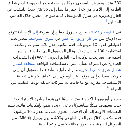
730 مترًا. ويعد هذا المسعى جزءًا من خطة مصر الطموحة لدفع قطاع
الطاقة إلى الأمام من خلال حفر ما يصل إلى 35 بئرًا جديدًا للتنقيب عن
الغاز وتطويره في شرق المتوسط، قبالة سواحل مصر، خلال العامين
[3]
المقبلين.
في
1 نوفمبر
2023
، صرح مسؤول مطلع إن شركة
إني
الإيطالية تتوقع
بدء الإنتاج من
بئر غاز أوريون-1 إكس
في
شرق المتوسط
بمصر تضم
احتياطي قدره 10 تريليونات قدم مكعبة خلال ثلاث سنوات وبتكلفة
استثمارية 130 مليون دولار. وقال المسؤول الذي طلب عدم نشر
اسمه في تصريحات لوكالة أنباء العالم العربي (AWP) إن التقديرات
الصادرة عن الشركة بشأن البئر الاستكشافية الواقعة
بمنطقة امتياز
شمال شرق حابي البحرية
ما زالت أولية. وأضاف المسؤول أن إيني
حركت معدات إلى موقع البئر للوصول إلى أعماق أكبر في عملية
الاستكشاف مقارنة مع ما قامت به شركات سابقة تولت التنقيب في
[4]
الموقع.
يعد بئر أوريون-1 إكس عنصرًا حاسمًا في هذه المبادرة الإستراتيجية،
حيث يستهدف هيكلًا طباشيريًا رباعي الاتجاه يتمتع بإمكانيات هائلة. تشير
التقييمات الأولية إلى أن الاحتمال يحتوي على ما يقدر بـ 10 تريليون
قدم مكعب (Tcf) من الغاز الطبيعي و400 مليون برميل (MMbl) من
السوائل القيمة، مما يعزز مكانته كأصل واعد للغاية.