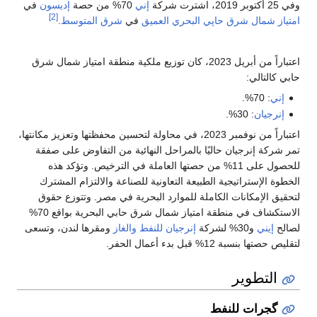
وفي 25 أكتوبر 2019، اشترت شركة
إني
70% من حصة
إديسون
في
[2]
امتياز شمال شرق حاپي البحري
العميق
في
شرق المتوسط
.
اعتباراً من أبريل 2023، كان توزيع ملكية منطقة امتياز شمال شرق
حابي كالتالي:
إني
: 70%.
إنرجيان
: 30%.
اعتباراً من نوفمبر 2023، في محاولة لتحسين محفظتها وتعزيز مكانتها،
تمر شركة إنرجيان حاليًا بالمراحل النهائية من التفاوض على صفقة
للحصول على 11% من حصتها العاملة في الترخيص. وتؤكد هذه
الخطوة الإستراتيجية الطبيعة التعاونية للصناعة والالتزام المشترك
لتحقيق الإمكانات الكاملة للموارد البحرية في مصر. وتتوزع حقوق
الاستكشاف في منطقة امتياز شمال شرق حابي البحرية بواقع 70%
لصالح
إيني
و30% لشركة
إنرجيان للنفط والغاز
ومقرها لندن، وتسعى
لتقليص حصتها بنسبة 12% قبل بدء أعمال الحفر.
التطوير
گجرات للنفط