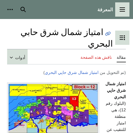
المعرفة
القائمة الرئيسية
بحث
أدوات
امتياز شمال شرق حابي
تبديل عرض جدول المحتويات
البحري
مقالة
ناقش هذه الصفحة
أدوات
(تم التحويل من
امتياز شمال شرق حاپي البحري
)
امتياز شمال
شرق حاپي
البحري
(البلوك رقم
12)، هي
منطقة
امتياز
للتنقيب عن