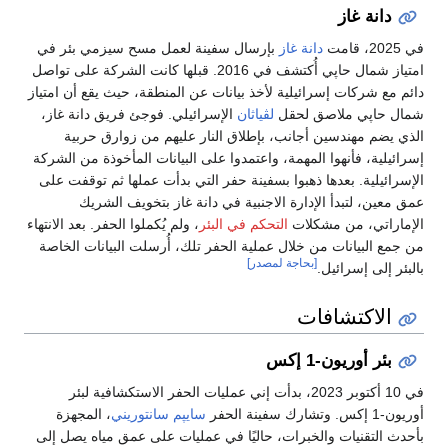
دانة غاز
في 2025، قامت
دانة غاز
بإرسال سفينة لعمل مسح سيزمي بئر في
امتياز شمال حاپي أُكتشف في 2016. قبلها كانت الشركة على تواصل
دائم مع شركات إسرائيلية لأخذ بيانات عن المنطقة، حيث يقع أن امتياز
شمال حاپي ملاصق لحقل
لڤياثان
الإسرائيلي. فوجئ فريق دانة غاز،
الذي يضم مهندسين أجانب، بإطلاق النار عليهم من زوارق حربية
إسرائيلية، فأنهوا المهمة، واعتمدوا على البيانات المأخوذة من الشركة
الإسرائيلية. بعدها ذهبوا بسفينة حفر التي بدأت عملها ثم توقفت على
عمق معين، لتبدأ الإدارة الاجنبية في دانة غاز بتخويف الشريك
الإماراتي، من مشكلات
التحكم في البئر
، ولم يُكملوا الحفر. بعد الانتهاء
من جمع البيانات من خلال عملية الحفر تلك، أُرسلت البيانات الخاصة
[بحاجة لمصدر]
بالبئر إلى إسرائيل.
الاكتشافات
بئر أوريون-1 إكس
في 10 أكتوبر 2023، بدأت إني عمليات الحفر الاستكشافية لبئر
أوريون-1 إكس. وتشارك سفينة الحفر
سايپم سانتوريني
، المجهزة
بأحدث التقنيات والخبرات، حاليًا في عمليات على عمق مياه يصل إلى