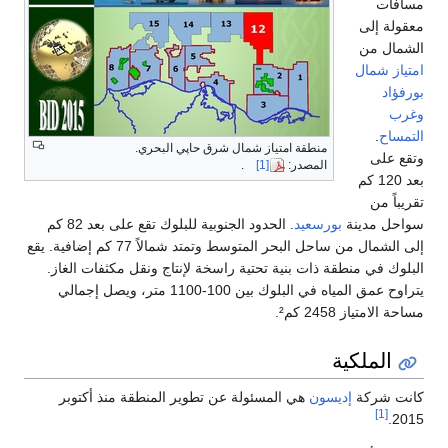
مسافات
معقولة إلى
الشمال من
امتياز شمال
بورفؤاد
وغرب
التمساح
.
منطقة امتياز شمال شرق حاپي البحري.
وتقع على
المصدر:
[1]
.
بعد 120 كم
تقريباً من
سواحل مدينة
بورسعيد
. الحدود الجنوبية للبلوك تقع على بعد 82 كم
إلى الشمال من ساحل البحر المتوسط وتمتد شمالاً 77 كم إضافية. يقع
البلوك في منطقة ذات بنية تحتية راسخة لإنتاج ونقل مكثفات الغاز.
يتراوح عمق المياه في البلوك بين 100-1100 متر، ويصل إجمالي
مساحة الامتياز 2458 كم².
الملكية
كانت شركة
إديسون
هي المسئولة عن تطوير المنطقة منذ أكتوبر
[1]
2015.