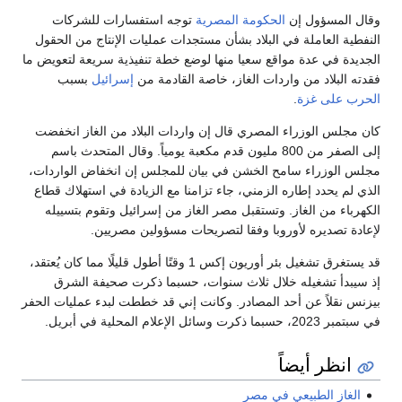
وقال المسؤول إن
الحكومة المصرية
توجه استفسارات للشركات
النفطية العاملة في البلاد بشأن مستجدات عمليات الإنتاج من الحقول
الجديدة في عدة مواقع سعيا منها لوضع خطة تنفيذية سريعة لتعويض ما
فقدته البلاد من واردات الغاز، خاصة القادمة من
إسرائيل
بسبب
الحرب على غزة
.
كان مجلس الوزراء المصري قال إن واردات البلاد من الغاز انخفضت
إلى الصفر من 800 مليون قدم مكعبة يومياً. وقال المتحدث باسم
مجلس الوزراء سامح الخشن في بيان للمجلس إن انخفاض الواردات،
الذي لم يحدد إطاره الزمني، جاء تزامنا مع الزيادة في استهلاك قطاع
الكهرباء من الغاز. وتستقبل مصر الغاز من إسرائيل وتقوم بتسييله
لإعادة تصديره لأوروبا وفقا لتصريحات مسؤولين مصريين.
قد يستغرق تشغيل بئر أوريون إكس 1 وقتًا أطول قليلًا مما كان يُعتقد،
إذ سيبدأ تشغيله خلال ثلاث سنوات، حسبما ذكرت صحيفة الشرق
بيزنس نقلاً عن أحد المصادر. وكانت إني قد خططت لبدء عمليات الحفر
في سبتمبر 2023، حسبما ذكرت وسائل الإعلام المحلية في أبريل.
انظر أيضاً
الغاز الطبيعي في مصر