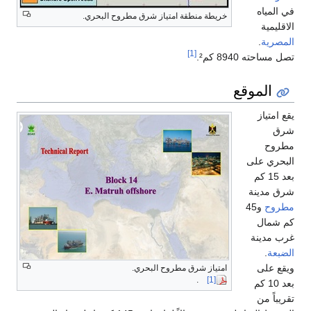
في المياه
خريطة منطقة امتياز شرق مطروح البحري.
الاقليمية
المصرية
.
[1]
تصل مساحته 8940 كم².
الموقع
يقع امتياز
شرق
مطروح
البحري على
بعد 15 كم
شرق مدينة
مطروح
و45
كم شمال
غرب مدينة
الضبعة
.
ويقع على
امتياز شرق مطروح البحري.
.
[1]
بعد 10 كم
تقريباً من