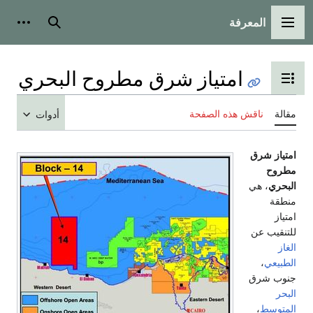
المعرفة
القائمة الرئيسية
بحث
أدوات
امتياز شرق مطروح البحري
تبديل عرض جدول المحتويات
مقالة
ناقش هذه الصفحة
أدوات
امتياز شرق
مطروح
البحري
، هي
منطقة
امتياز
للتنقيب عن
الغاز
الطبيعي
،
جنوب شرق
البحر
المتوسط
،