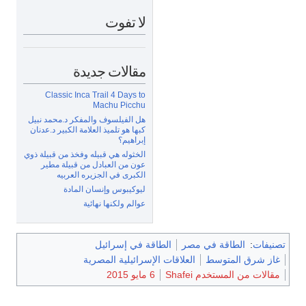
لا تفوت
مقالات جديدة
Classic Inca Trail 4 Days to
Machu Picchu
هل الفيلسوف والمفكر د.محمد نبيل
كبها هو تلميذ العلامة الكبير د.عدنان
إبراهيم؟
الخثوله هي قبيله وفخذ من قبيلة ذوي
عون من العبادل من قبيلة مطير
الكبرى في الجزيره العربيه
ليوكيبوس وإنسان المادة
عوالم ولكنها نهائية
تصنيفات
:
الطاقة في مصر
الطاقة في إسرائيل
غاز شرق المتوسط
العلاقات الإسرائيلية المصرية
مقالات من المستخدم Shafei
6 مايو 2015