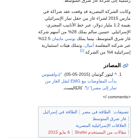
رسمية إلى شركة غاز شرق المتوسط.
وكانت الشركة المصرية قد وقعت عقد شراكة في
مارس 2015 لشراء غاز من حقل تمار الإسرائيلي
بقيمة 1.2 مليار دولار، عبر خط الأنابيب المصري-
الإسرائيلي. حسين سالم يملك 28% من أسهم شركة
غاز شرق المتوسط، بينما يملك
يوسي مايمان
12.5%
عبر شركته المفلسة
أمپال
، وتملك هيئات استثمارية
[1]
إسرائيلية 4% من الشركة.
المصادر
^
ليئور گوتمان (2015-05-05).
"(دولفينوس
بدأت المفاوضات مع EMG لنقل الغاز من
تمار إلى مصر)"
. كالكاليست.
<comments />
تصنيفات
:
الطاقة في مصر
الطاقة في إسرائيل
غاز شرق المتوسط
العلاقات الإسرائيلية المصرية
مقالات من المستخدم Shafei
6 مايو 2015