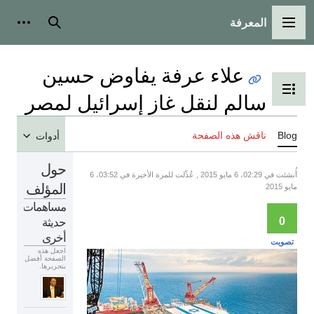
المعرفة
القائمة الرئيسية
بحث
أدوات
علاء عرفة يفاوض حسين
تبديل عرض جدول المحتويات
سالم لنقل غاز إسرائيل لمصر
Blog
ناقش هذه الصفحة
أدوات
حول
أُنشئت في 02:29، 6 مايو 2015 , عُدِّلت للمرة الأخيرة في 03:52، 6
المؤلف
مايو 2015
مساهمات
حديثة
0
أخرى
تصويت
اجعل هذه
الصفحة أفضل
بتحريرها.