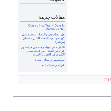
مقالات جديدة
Classic Inca Trail 4 Days to
Machu Picchu
هل الفيلسوف والمفكر د.محمد نبيل
كبها هو تلميذ العلامة الكبير د.عدنان
إبراهيم؟
الخثوله هي قبيله وفخذ من قبيلة ذوي
عون من العبادل من قبيلة مطير
الكبرى في الجزيره العربيه
ليوكيبوس وإنسان المادة
عوالم ولكنها نهائية