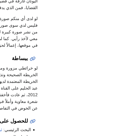
اليونان غارقة في قضي
القضايا، فمن الذي يدفع 
لو لدى أي منكم صورة
فليس لدي سوى صورة غ
من نشر صورة كبيرة ل
معي لأخذ رأيي. كما ل
في موقعها، إعمالاً لحق
ببساطة
لو خرائطي مزورة ومغل
الخريطة الصحيحة وتذ
الخريطة المعتمدة لديه
2012، ثم عادت فأخ
شعرة معاوية وأملاً في
عن الخوض في التفاص
للحصول على خ
البحث الرئيسي:
ث