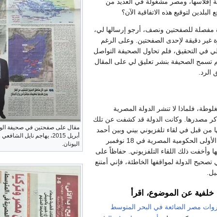
ة إفلاسها، ومصر مشغولة في العديد من
البلدين لتوقيع هذه الاتفاقية الآن؟
 مفصلة للصفحتين ونصف، أرجو إرسالها لي،
ير دقيقة لإحدى الصفحتين. وعلى الرغم
ي في التحقيق، فلم تحاول الصحيفة التواصل
م تسمح الصحيفة بنشر تعليق لي على المقال
 الرد.
وطة، فلماذا لا تنشر الدولة المصرية
كر مصدرها. وكانت الدولة قد كشفت عن تلك
ا من قبل في لقاء تلفزيوني بيني وبين أحمد
أبريل 2015، يهاجم نايل الش
عبد الحليم على القناة الأولى الحكومية المصرية في 18 نوفمبر
اليونان.
فتها وأخفت ذلك اللقاء التلفزيوني. حفاظاً على
 تصحيح الدولة لمواقفها الخاطئة، فإني أمتنع
يل.
لفية عن الموضوع، اقرأ
روات مصر الضائعة في البحر المتوسط