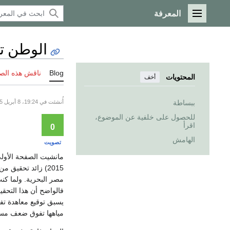
المعرفة
القائمة الرئيسية
الوطن ت
Blog
ناقش هذه الص
المحتويات
أخف
أُنشئت في 19:24، 8 أبريل 2015 , عُدِّلت للمرة الأخيرة في 21:35، 8 أبريل 2015
ببساطة
للحصول على خلفية عن الموضوع،
اقرأ
0
الهامش
تصويت
مانشيت الصفحة الأو
2015) زائد تحقيق
مصر البحرية. ولما كنت
فالواضح أن هذا التحقي
يسبق توقيع معاهدة ت
مياهها تفوق ضعف مساح