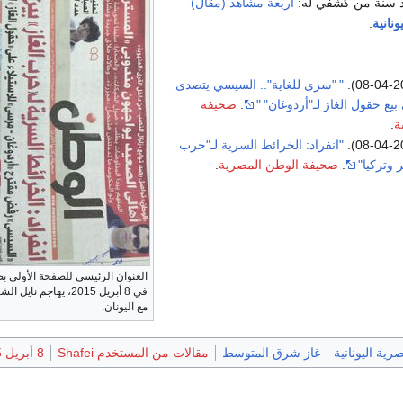
د سنة من كشفي له:
أربعة مشاهد (مقال)
ونانية
.
"
"سرى للغاية".. السيسي يتصدى
يع حقول الغاز لـ"أردوغان"
"
.
صحيفة
ة
.
"انفراد: الخرائط السرية لـ"حرب
 وتركيا"
.
صحيفة الوطن المصرية
.
العنوان الرئيسي للصفحة الأولى ب
في 8 أبريل 2015، يهاج
مع اليونان.
رية اليونانية
غاز شرق المتوسط
مقالات من المستخدم Shafei
8 أبريل 2015