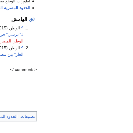
تطورات الوضع بع
الحدود المصرية الي
الهامش
^
الوطن (2015-04-08).
لـ"مرسي" في ب
الوطن المصري
^
الوطن (2015-04-08).
الغاز" بين مصر
<comments />
تصنيفات
:
الحدود المص