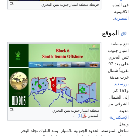
في المياه
خريطة منطقة امتياز جنوب تنين البحري.
الاقليمية
المصرية
.
الموقع
تقع منطقة
امتياز جنوب
تنين البحري
على بعد 97
تقريباً شمال
غرب مدينة
بورسعيد
و151 كم
إلى الشمال
الشرقي من
مدينة
منطقة امتياز جنوب تنين البحري.
المصدر:
[1]
.
الإسكندرية
،
ويمثل
ساحل المتوسط الحدود الجنوبية للامتياز. يمتد البلوك تجاه البحر