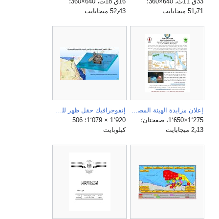
33ق 11ث، 640×360؛
16ق 18ث، 640×360؛
51٫71 ميجابايت
52٫43 ميجابايت
إعلان مزايدة الهيئة المصرية العامة للبترول، مارس 2021.pdf
إنفوجرافيك حقل ظهر للغاز.jpg
1٬275×1٬650، صفحتان؛
1٬920 × 1٬079؛ 506
2٫13 ميجابايت
كيلوبايت