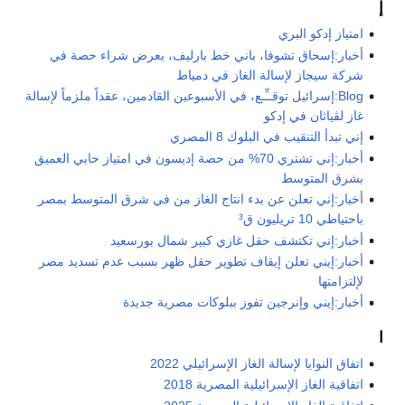
إ
امتياز إدكو البري
أخبار:إسحاق تشوفا، باني خط بارليف، يعرض شراء حصة في
شركة سيجاز لإسالة الغاز في دمياط
Blog:إسرائيل توقــِّـع، في الأسبوعين القادمين، عقداً ملزماً لإسالة
غاز لڤياثان في إدكو
إني تبدأ التنقيب في البلوك 8 المصري
أخبار:إني تشتري 70% من حصة إديسون في امتياز حابي العميق
بشرق المتوسط
أخبار:إني تعلن عن بدء انتاج الغاز من في شرق المتوسط بمصر
باحتياطي 10 تريليون ق³
أخبار:إني تكتشف حقل غازي كبير شمال بورسعيد
أخبار:إيني تعلن إيقاف تطوير حقل ظهر بسبب عدم تسديد مصر
لإلتزامتها
أخبار:إيني وإنرجين تفوز ببلوكات مصرية جديدة
ا
اتفاق النوايا لإسالة الغاز الإسرائيلي 2022
اتفاقية الغاز الإسرائيلية المصرية 2018