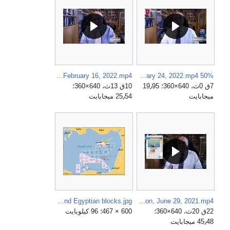
After 11 years, Sisi admits to foreign role in gas disappearance, Nael Shafei, February 16, 2022.mp4
50% increase in Egypt consumption of Egyptian gas sources, Nael Shafei, February 24, 2022.mp4
7ق 0ث، 640×360؛ 19٫95
10ق 13ث، 640×360؛
ميجابايت
25٫54 ميجابايت
Cyprus and Egyptian blocks.jpg
BP wins King Mariout concession, June 29, 2021.mp4
22ق 20ث، 640×360؛
600 × 467؛ 96 كيلوبايت
45٫48 ميجابايت