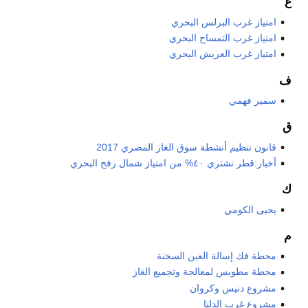
غ
امتياز غرب البرلس البحري
امتياز غرب التمساح البحري
امتياز غرب العريش البحري
ف
سمير فهمي
ق
قانون تنظيم أنشطة سوق الغاز المصري 2017
أخبار:قطر تشتري ٤٠% من امتياز شمال رفح البحري
ك
يحيى الكومي
م
محطة فك إسالة العين السخنة
محطة مطوبس لمعالجة وتجميع الغاز
مشروع دنيس وكروان
مشروع غرب الدلتا