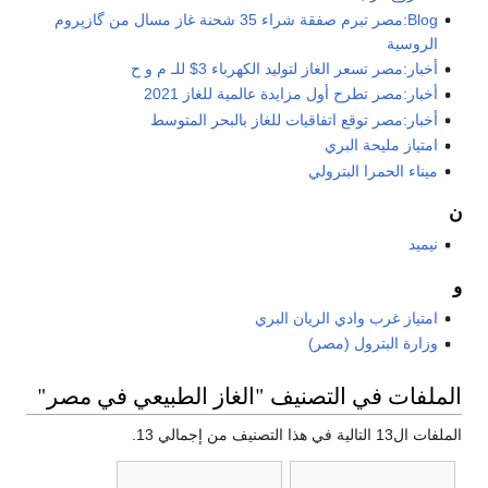
Blog:مصر تبرم صفقة شراء 35 شحنة غاز مسال من گازپروم
الروسية
أخبار:مصر تسعر الغاز لتوليد الكهرباء 3$ للـ م و ح
أخبار:مصر تطرح أول مزايدة عالمية للغاز 2021
أخبار:مصر توقع اتفاقيات للغاز بالبحر المتوسط
امتياز مليحة البري
ميناء الحمرا البترولي
ن
نيميد
و
امتياز غرب وادي الريان البري
وزارة البترول (مصر)
الملفات في التصنيف "الغاز الطبيعي في مصر"
الملفات ال13 التالية في هذا التصنيف من إجمالي 13.