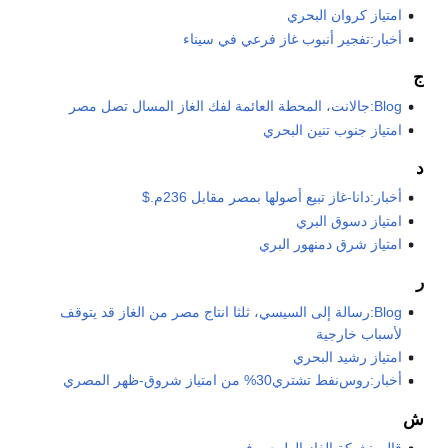
امتياز كروان البحري
أخبار:تفجير أنبوب غاز فرعي في سيناء
ج
Blog:جالانت، المحطة العائمة لفك الغاز المسال تصل مصر
امتياز جنوب تنين البحري
د
أخبار:دانا-غاز تبيع أصولها بمصر مقابل 236م.$
امتياز دسوق البري
امتياز شرق دمنهور البري
ر
Blog:رسالة إلى السيسي، ثلثا انتاج مصر من الغاز قد يتوقف
لأسباب خارجية
امتياز رشيد البحري
أخبار:روس‌نفط تشتري30% من امتياز شروق-ظهر المصري
ش
قالب:شبكة الغاز الطبيعي في مصر