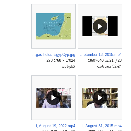
East-Med-gas-fields-EgypCyp.jpg
Cyprus Ignores Egypt and Invites Eni to Discuss Extension of Egyptian Field, Nael El Shafei, September 13, 2015.mp4
23ق 21ث، 640×360؛
1٬024 × 768؛ 278
52٫24 ميجابايت
كيلوبايت
Zohr Field Lie Exposed, Nael Shafei, August 19, 2022.mp4
Eni rediscovering the Shorouk field, the largest gas field in the Mediterranean, Nael Al-Shafei, August 31, 2015.mp4