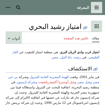
المعرفة
القائمة الرئيسية
بحث
أدوات
امتياز رشيد البحري
تبديل عرض جدول المحتويات
مقالة
ناقش هذه الصفحة
أدوات
امتياز غرب وادي الريان البري
، هي منطقة امتياز للتنقيب عن
الغاز
الطبيعي
، في
رشيد
،
دلتا النيل
،
مصر
.
الاستكشاف
في يناير 2001، وقعت
الهيئة المصرية العامة للبترول
وشركة
بي جي
مصر
وشل مصر
وشل أوستريا أكتينجزيلشفت
وشركة إديسون
في
منطقة رشيد البحرية، اتفاقية للبحث عن البترول واستغلاله فيما بين
جمهورية مصر العربية والهيئة المصرية العامة للبترول. وحيث إن
شركة إديسون جاز قد تنازلت عن حصتها في اتفاقية الالتزام إلى شركة
إديسون انترناشيونال في 12 مارس 1996. وحيث إن شركة بريتش جاز