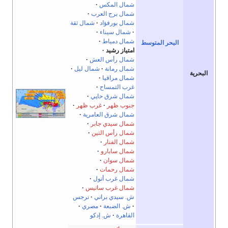
شمال المكس
شمال برج العرب
شمال بورفؤاد
شمال ثقة
شمال سيناء
شمال دمياط
البحر المتوسط
امتياز رشيد
شمال رأس العش
شمال رمانة
شمال ليل
البحرية
شمال مراقيا
غرب التمساح
شمال شرق حاپي
جنوب ظهر
غرب ظهر
شمال شرق العامرية
شمال سيدي جابر
شمال رأس التين
شمال الفنار
شمال سابارو
شمال سوان
شمال رحمات
شمال غرب أتول
شمال غرب ساتيس
ش. سيدي براني
نرجس
ش. الضبعة
مصري
القاهرة
ش. إدكو