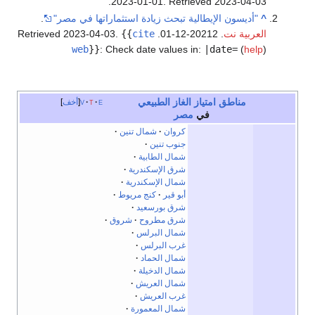
.
2023-01-01
. Retrieved
2023-04-03
^
"أديسون الإيطالية تبحث زيادة استثماراتها في مصر"
.
العربية نت
. 20212-12-01
. Retrieved
cite
{{
.
2023-04-03
web
}}
:
Check date values in:
|date=
(
help
)
مناطق امتياز
الغاز الطبيعي
e
t
v
أخف
في
مصر
كروان
شمال تنين
جنوب تنين
شمال الطابية
شرق الإسكندرية
شمال الإسكندرية
أبو قير
كنج مريوط
شرق بورسعيد
شرق مطروح
شروق
شمال البرلس
غرب البرلس
شمال الحماد
شمال الدخيلة
شمال العريش
غرب العريش
شمال المعمورة