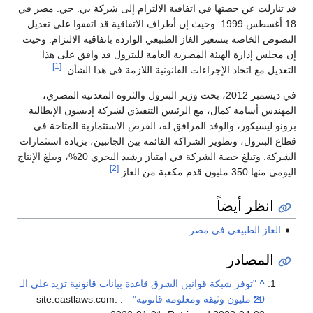
قد تنازلت عن حصتها في اتفاقية الالتزام إلى شركة بي. جي. مصر في
18 أغسطس 1999. وحيث إن أطراف الاتفاقية قد اتفقوا على تعديل
النصوص الخاصة بتسعير الغاز الطبيعي الواردة باتفاقية الالتزام. وحيث
إن مجلس إدارة الهيئة المصرية العامة للبترول قد وافق على هذا
[1]
التعديل مع اتخاذ الإجراءات القانونية اللازمة في هذا الشأن.
في ديسمبر 2012، بحث وزير البترول والثروة المعدنية المصري،
المهندس أسامة كمال، مع الرئيس التنفيذي لشركة إديسون الإيطالية
برونو ليسيكور، والوفد المرافق له، الفرص الاستثمارية المتاحة في
قطاع البترول، وتطوير الشراكة القائمة بين الجانبين، بزيادة استثمارات
الشركة. وتبلغ حصة الشركة في امتياز رشيد البحري 20%، ويبلغ الإنتاج
[2]
اليومي منها 350 مليون قدم مكعبة من الغاز.
انظر أيضاً
الغاز الطبيعي في مصر
المصادر
^
"توفر شبكة قوانين الشرق قاعدة بيانات قانونية تزيد على الـ
20 مليون وثيقة ومعلومة قانونية"
. site.eastlaws.com.