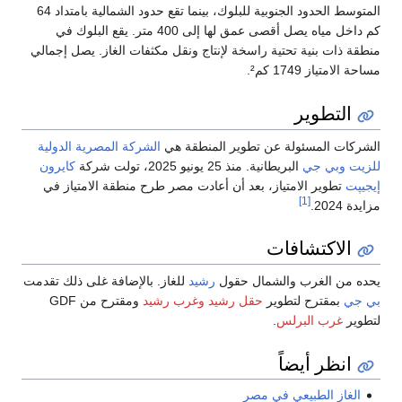
المتوسط الحدود الجنوبية للبلوك، بينما تقع حدود الشمالية بامتداد 64
كم داخل مياه يصل أقصى عمق لها إلى 400 متر. يقع البلوك في
منطقة ذات بنية تحتية راسخة لإنتاج ونقل مكثفات الغاز. يصل إجمالي
مساحة الامتياز 1749 كم².
التطوير
الشركات المسئولة عن تطوير المنطقة هي
الشركة المصرية الدولية
للزيت
وبي جي
البريطانية. منذ 25 يونيو 2025، تولت شركة
كايرون
إيجيپت
تطوير الامتياز، بعد أن أعادت مصر طرح منطقة الامتياز في
[1]
مزايدة 2024.
الاكتشافات
يحده من الغرب والشمال حقول
رشيد
للغاز. بالإضافة غلى ذلك تقدمت
بي جي
بمقترح لتطوير
حقل رشيد
وغرب رشيد
ومقترح من GDF
لتطوير
غرب البرلس
.
انظر أيضاً
الغاز الطبيعي في مصر