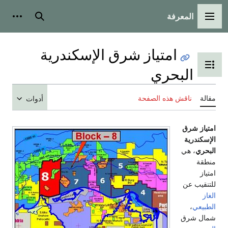
المعرفة
القائمة الرئيسية
بحث
أدوات
امتياز شرق الإسكندرية
تبديل عرض جدول المحتويات
البحري
مقالة
ناقش هذه الصفحة
أدوات
امتياز شرق
الإسكندرية
البحري
، هي
منطقة
امتياز
للتنقيب عن
الغاز
الطبيعي
،
شمال شرق