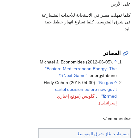
ى الأرض.
ما تمهلت مصر في الاستجابة للأحداث المتسارعة
 شرق المتوسط، كلما تسارع انهيار خطط خفة
د.
المصادر
Michael J. Economides (2012-06-05).
^
"Eastern Mediterranean Energy: The
Next Game"
. energytribune.
Hedy Cohen (2015-04-30).
"No gas
^
cartel decision before new gov't
formed"
.
گلوبس (موقع إخباري
إسرائيلي)
.
صنيفات
:
غاز شرق المتوسط