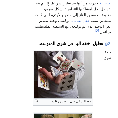
يطالية
حذرت من أنها قد تغادر إسرائيل إذا لم يتم
توصل لحل لمشاكلها التنظيمية بشكل سريع،
اوضات تصدير الغاز إلى مصر والأردن، التي كانت
ضمن تنمية
حقل لفياثان
، توقفت، وعقد تصدير
از الوحيد الذي تم توقيعه، مع السلطة الفلسطينية،
[2]
أُلغِي.
تحليل: خفة اليد في شرق المتوسط
ة
ق
خفة اليد في حيل الثلاث ورقات.