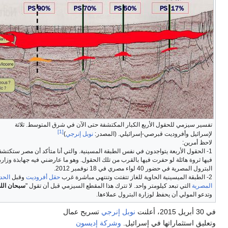
فسير سيزمي للحقول الأربع الكبار المكتشفة حتى الآن في شرق المتوسط. ثلاثة
[1]
إسرائيل وأفروديت قبرصي-إسرائيلي. (المصدر:
نوبل إنرجي
)
احظ أمرين:
1- الحقول الأربعة يتواجدون في نفس الطبقة المسينية. والتي أنا متأكد أن مصر ستكتشف
يها ثروة هائلة لو حفرت فيها بالقرب من تلك الحقول. وهو ما عارضني فيه جهابذة وزارة
ترول المصرية في حضور 40 لواء مصري في 18 نوفمبر 2012.
تنتهي مباشرة غرب
حقل أفروديت
وقبل
الحدود
لمصرية
التي تبعد كيلومتر واحد. لا تترك هذا المقطع السيزمي قبل أن تقول "
سبحان الله
"،
تدعو المولي أن يحفظ لوزارة البترول عملاءها.
2015، أعلنت
نوبل إنرجي
تسريح عمال
عليق استثماراتها في إسرائيل.
وشركة إديسون