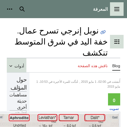
المعرفة
لقائمة الرئيسية
بحث
أدوات شخص
نوبل إنرجي تسرح عمال.
خفة اليد في شرق المتوسط
بديل عرض جدول المحتويات
تنكشف
Bl
ناقش هذه الصفحة
أدوات
حول
أُنشئت في 02:00، 1 مايو 2015 , عُدِّلت للمرة الأخيرة في 10:53، 1
المؤلف
201
مساهمات
حديثة
0
أخرى
ويت
اجعل هذه
الصفحة أفضل
بتحريرها.