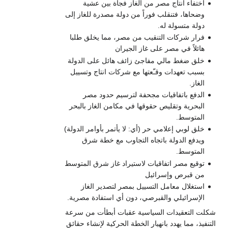
اختفاء انتاج مصر من الغاز فجأة بين عشية
وضحاها، فتنقلب فوراً من دولة مصدرة للغاز إلى
دولة متسولة له.
فرار شركات التنقيب من مصر، مما يخلق طلبا
هائلاً في مصر على غاز الجيران
خلق ضغط مالي مفاجئ زائف هائل على الدولة
بسبب تعهدات وقـّعتها مع شركات انتاج وتسييل
الغاز.
الدفع باتفاقيات مجحفة لترسيم حدود مصر
البحرية وتقليص حقوقها في مكامن الغاز بالبحر
المتوسط.
خلق لوبي إعلامي حر (أي: لا يأتمر بأوامر الدولة)
ويدفع الدولة باتجاه التجاوب مع خطة شرق
المتوسط.
توقيع مصر اتفاقيات لاستيراد غاز شرق المتوسط
من قبرص وإسرائيل
استغلال معامل التسييل بمصر لتصدير الغاز
الإسرائيلي والقبرصي، دون أي استفادة مصرية.
لت التعقيدات السياسية عقبات أبطأت من سرعة
نفيذ، مما يهدد بانهيار الخطة الحركية لإنشاء حقائق