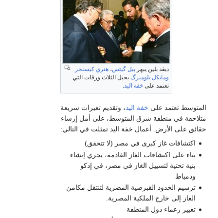
ديڤد بلين يبهر
بيل گيتس
،
هنري كيسنجر
ومايكل بلومبرگ
بحيل الثلاث ورقات التي
تعتمد على
خفة اليد
.
متوسط تعتمد على
خفة اليد
، وتقديم تغيرات سريعة
لاحقة في منطقة شرق المتوسط، على أمل إرساء
ائق على الأرض. أعمال خفة اليد تمثلت في التالي:
اكتشافات غاز كبرى في مصر (لا تتحقق)
بناء على اكتشافات الغاز القادمة، يجري إنشاء
بنية تحتية لتسييل الغاز في مصر، في إدكو
ودمياط
ترسيم الحدود القبرصية المصرية لتنتقل مكامن
الغاز إلى خارج الملكية المصرية.
تغيير زعماء دول المنطقة