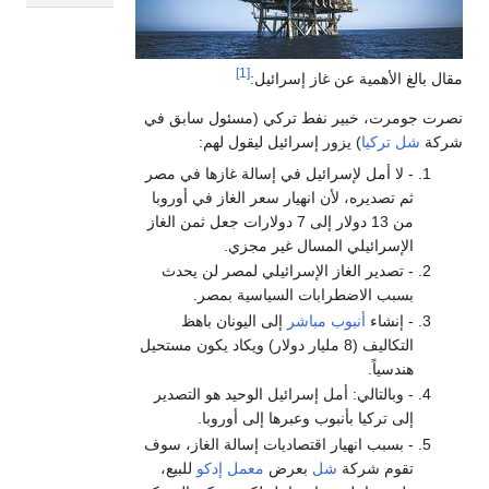
[1]
مقال بالغ الأهمية عن غاز إسرائيل:
نصرت جومرت، خبير نفط تركي (مسئول سابق في
شركة
شل تركيا
) يزور إسرائيل ليقول لهم:
- لا أمل لإسرائيل في إسالة غازها في مصر
ثم تصديره، لأن انهيار سعر الغاز في أوروبا
من 13 دولار إلى 7 دولارات جعل ثمن الغاز
الإسرائيلي المسال غير مجزي.
- تصدير الغاز الإسرائيلي لمصر لن يحدث
بسبب الاضطرابات السياسية بمصر.
- إنشاء
أنبوب مباشر
إلى اليونان باهظ
التكاليف (8 مليار دولار) ويكاد يكون مستحيل
هندسياً.
- وبالتالي: أمل إسرائيل الوحيد هو التصدير
إلى تركيا بأنبوب وعبرها إلى أوروبا.
- بسبب انهيار اقتصاديات إسالة الغاز، سوف
تقوم شركة
شل
بعرض
معمل إدكو
للبيع،