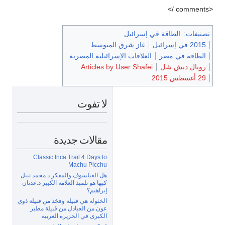
<comments />
تصنيفات
:
الطاقة في إسرائيل
2015 في إسرائيل
غاز شرق المتوسط
الطاقة في مصر
العلاقات الإسرائيلية المصرية
رويال دتش شل
Articles by User Shafei
29 أغسطس 2015
لا تفوت
مقالات جديدة
Classic Inca Trail 4 Days to
Machu Picchu
هل الفيلسوف والمفكر د.محمد نبيل
كبها هو تلميذ العلامة الكبير د.عدنان
إبراهيم؟
الخثوله هي قبيله وفخذ من قبيلة ذوي
عون من العبادل من قبيلة مطير
الكبرى في الجزيره العربيه