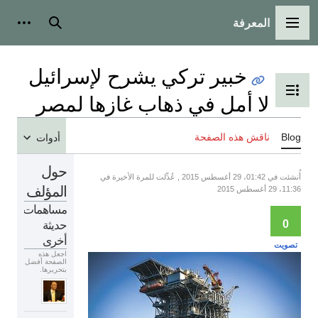
المعرفة
القائمة الرئيسية
بحث
أدوات
خبير تركي يشرح لإسرائيل
تبديل عرض جدول المحتويات
لا أمل في ذهاب غازها لمصر
Blog
ناقش هذه الصفحة
أدوات
حول
أُنشئت في 01:42، 29 أغسطس 2015 , عُدِّلت للمرة الأخيرة في
المؤلف
11:36، 29 أغسطس 2015
مساهمات
حديثة
0
أخرى
تصويت
اجعل هذه
الصفحة أفضل
بتحريرها.