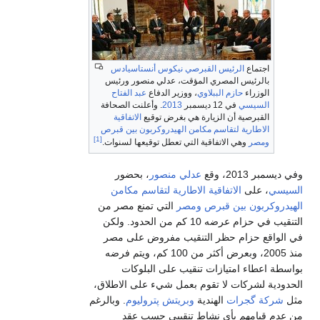
اجتماع
الرئيس القبرصي
نيكوس أنستاسيادس
بالرئيس المصري المؤقت، عدلي منصور ورئيس
الوزراء
حازم الببلاوي
، ووزير الدفاع
عبد الفتاح
السيسي
في 12 ديسمبر
2013
. وأعلنت الصحافة
القبرصية أن الزيارة هي بغرض توقيع
الاتفاقية
الاطارية لتقاسم مكامن الهيدروكربون بين قبرص
[1]
ومصر
وهي الاتفاقية التي تعطل توقيعها لسنوات.
وفي ديسمبر 2013، وقع
عدلي منصور
، بحضور
السيسي
، على
الاتفاقية الاطارية لتقاسم مكامن
الهيدروكربون بين قبرص ومصر
التي تمنع مصر من
التنقيب في حزام عرضه 10 كم من الحدود. ولكن
في الواقع حزام حظر التنقيب مفروض على مصر
منذ 2005، وبعرض أكثر من 100 كم، ويتم فرضه
بواسطة اعطاء امتيازات تنقيب على البلوكات
الحدودية لشركات لا تقوم بعمل شيء على الاطلاق،
مثل
شركة گجرات
الهندية
وبريتش پتروليوم
. وبالرغم
من عدم قيامهم بأي نشاط تنقيبي حسب عقد