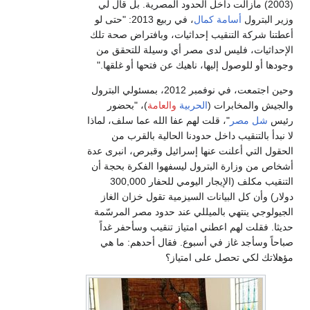
(2003) مازالت داخل الحدود المصرية. بل قال لي
وزير البترول
أسامة كمال
، في ربيع 2013: "حتى لو
أعطتنا شركة التنقيب إحداثيات، وبافتراض صحة تلك
الإحداثيات، فليس لدى مصر أي وسيلة للتحقق من
وجودها أو للوصول إليها، ناهيك عن فتحها أو غلقها."
وحين اجتمعت، في نوفمبر 2012، بمسئولي البترول
والجيش والمخابرات (
الحربية
والعامة
)، "بحضور
رئيس
شل مصر
"، قلت لهم عفا الله عما سلف، لماذا
لا نبدأ بالتنقيب داخل حدودنا الحالية بالقرب من
الحقول التي أعلنت عنها إسرائيل وقبرص، انبرى عدة
أشخاص من وزارة البترول ليسفهوا الفكرة بحجة أن
التنقيب مكلف (الإيجار اليومي للحفار 300,000
دولار) وأن كل البيانات السيزمية تقول خزان الغاز
الجيولوجي ينتهي بالميللي عند حدود مصر المرسّمة
حديثا. فقلت لهم اعطني امتياز تنقيب وسأحفر غداً
صباحاً وسأجد غاز في أسبوع. فقال أحدهم: ما هي
مؤهلاتك لكي تحصل على امتياز؟