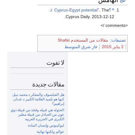
. The
"Cyprus-Egypt potential"
^
Cyprus Daily. 2013-12-12.
<comments />
تصنيفات
:
مقالات من المستخدم Shafei
2 يناير 2015
غاز شرق المتوسط
لا تفوت
مقالات جديدة
هل الفيلسوف والمفكر د.محمد نبيل
كبها هو تلميذ العلامة الكبير د.عدنان
إبراهيم؟
الخثوله هي قبيله وفخذ من قبيلة ذوي
عون من العبادل من قبيلة مطير
الكبرى في الجزيره العربيه
ليوكيبوس وإنسان المادة
عوالم ولكنها نهائية