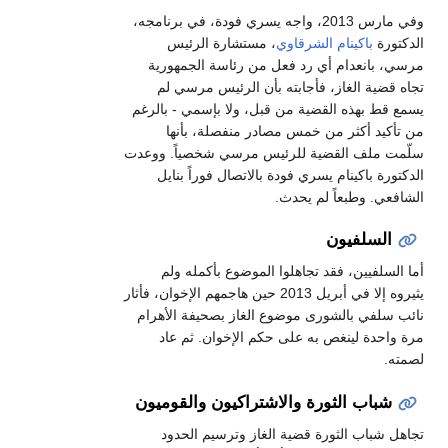
وفي مارس 2013، واجه يسري فودة، في برنامجه،
الدكتورة
باكينام الشرقاوي
، مستشارة الرئيس
مرسي، بانعدام أي رد فعل من رئاسة الجمهورية
تجاه قضية الغاز، فأجابته بأن الرئيس مرسي لم
يسمع قط بهذه القضية من قبل، ولا بإسمي - بالرغم
من تأكيد أكثر من خمس مصادر منفصلة، بأنها
سلّمت ملف القضية للرئيس مرسي شخصياً. ووعدت
الدكتورة باكينام يسري فودة بالاتصال فوراً بنايل
الشافعي. وطبعاً لم يحدث.
السلفيون
أما السلفيين، فقد تجاهلوا الموضوع بأكمله ولم
يثيروه إلا في أبريل 2013 حين هاجمهم الإخوان، فأثار
نائب سلفي بالشورى موضوع الغاز بصحيفة الأهرام
مرة واحدة لينغص به على حكم الإخوان. ثم عاد
لصمته.
شباب الثورة والاشتراكيون والقوميون
تجاهل شباب الثورة قضية الغاز وترسيم الحدود