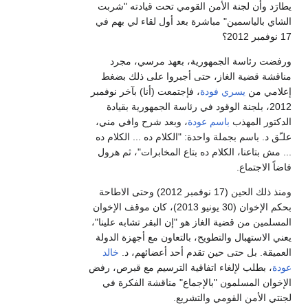
يطارَد وأن لجنة الأمن القومي تحت قيادته "شربت
الشاي بالياسمين" مباشرة بعد أول لقاء لي بهم في
17 نوفمبر 2012؟
ورفضت رئاسة الجمهورية، بعهد مرسي، مجرد
مناقشة قضية الغاز، حتى أجبروا على ذلك بضغط
إعلامي من
يسري فودة
، فإجتمعت (أنا) بآخر نوفمبر
2012، بلجنة الوقود في رئاسة الجمهورية بقيادة
الدكتور المهذب
باسم عودة
، وبعد شرح وافي مني،
علـّق د. باسم بجملة واحدة: "الكلام ده ... الكلام ده
... مش بتاعنا، الكلام ده بتاع المخابرات"، ثم هرول
فاضاً الاجتماع.
ومنذ ذلك الحين (17 نوفمبر 2012) وحتى الاطاحة
بحكم الإخوان (30 يونيو 2013)، كان موقف الإخوان
المسلمين من قضية الغاز هو "إن البقر تشابه علينا"،
يعني الاستهبال والتطويح، بالتعاون مع أجهزة الدولة
العميقة. بل حتى حين تقدم أحد أعضائهم، د.
خالد
عودة
، بطلب لإلغاء اتفاقية الترسيم مع قبرص، رفض
الإخوان المسلمون "بالإجماع" مناقشة الفكرة في
لجنتي الأمن القومي والتشريع.