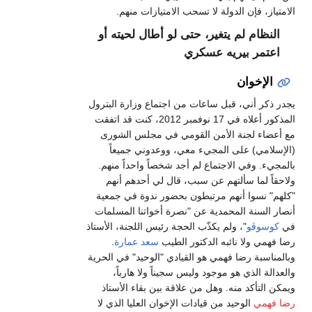
الامتياز، فإن الدولة لا تسحب الامتيازات منهم.
النظام لم يتغير، حتى لو أطال لحيته أو
اعتمر بيريه عسكري
الإخوان
يجدر ذكر أني، قبل ساعات من اجتماع وزارة البترول
المذكور أعلاه في 17 نوفمبر 2012، كنت قد اتفقت
مع أعضاء لجنة الأمن القومي في مجلس الشورى
(الإسلامي) على المجيء معي، ووعدوني جميعاً
بالمجيء. وفي الاجتماع لم أجد شخصاً واحداً منهم.
ولاحقاً لما سألتهم عن سبب، قال لي أحدهم أنهم
"كلهم" نسوا أنهم مرتبطون بحضور ندوة في جمعية
أنصار السنة المحمدية عن "نصرة أخواتنا المسلمات
في
كوسوڤو
"، ولم يكذّب الحجة رئيس اللجنة، الأستاذ
رضا فهمي ولا نائبه الدكتور الطيب
سعد عمارة
.
وبالمناسبة رضا فهمي هو القيادي "الوحيد" في الحرية
والعدالة الذي هو موجود وليس سجيناً ولا هارباً،
ويمكن التأكد منه. وهل من علاقة بين بقاء الأستاذ
رضا فهمي
الوحيد من قيادات الإخوان العليا الذي لا