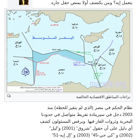
بتعمل إيه؟ ومن يكتشف أولا يمتص حقل جاره.
نزاعات المناطق الاقتصادية الخالصة
نظام الحكم في مصر (الذي لم يتغير للحظة) منذ
2003 دخل في سيرينادة تفريط متواصل في حدودنا
البحرية وثروات الغاز فيها. ويرفض المسئولون كشف
أي دليل على أن حقول "شروق" (2001) و"ليل"
(2002) و "كي جي-45" (2003) و "إل إيه-51"