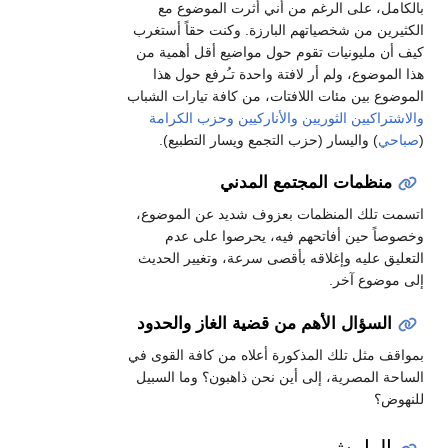
بالكامل، على الرغم من أني أثرت الموضوع مع
الكثيرين من شخصياتهم البارزة. وكنت حقاً أستغرب
كيف أن مليونيات تقوم حول مواضيع أقل أهمية من
هذا الموضوع، ولم أر لافتة واحدة تـُرفع حول هذا
الموضوع بين مئات اللافتات، من كافة تيارات الشباب
والاشتراكيين الثوريين
والأناركيين
وحزب الكرامة
(
صباحي
) واليسار (حزب التجمع ويسار التطبيع).
منظمات المجتمع المدني
اتسمت تلك المنظمات بعزوف شديد عن الموضوع،
وخصوصاً حين أفاتحهم فيه، يحرصوا على عدم
التعليق عليه وإغلاقه بأقصى سرعة، وتغيير الحديث
إلى موضوع آخر.
السؤال الأهم من قضية الغاز والحدود
بمواقف مثل تلك المذكورة أعلاه من كافة القوى في
الساحة المصرية، إلى أين نحن ذاهبون؟ وما السبيل
للنهوض؟
الهامش