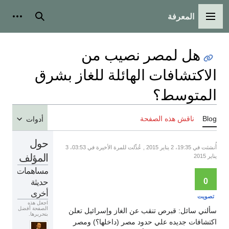
المعرفة
القائمة الرئيسية
بحث
أدوات
هل لمصر نصيب من
الاكتشافات الهائلة للغاز بشرق
المتوسط؟
Blog
ناقش هذه الصفحة
أدوات
حول
أُنشئت في 19:35، 2 يناير 2015 , عُدِّلت للمرة الأخيرة في 03:53، 3
المؤلف
يناير 2015
مساهمات
حديثة
0
أخرى
تصويت
اجعل هذه
الصفحة أفضل
سألني سائل: قبرص تنقب عن الغاز وإسرائيل تعلن
بتحريرها.
اكتشافات جديده علي حدود مصر (داخلها؟) ومصر