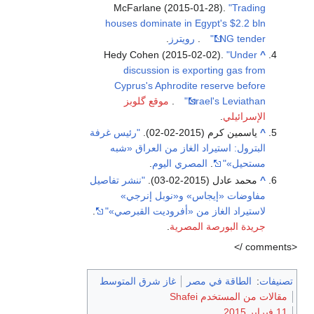
McFarlane (2015-01-28).
"Trading
houses dominate in Egypt's $2.2 bln
LNG tender"
.
رويترز
.
Hedy Cohen (2015-02-02).
"Under
^
discussion is exporting gas from
Cyprus's Aphrodite reserve before
Israel's Leviathan"
.
موقع گلوبز
الإسرائيلي
.
^
ياسمين كرم (2015-02-02).
"رئيس غرفة
البترول: استيراد الغاز من العراق «شبه
مستحيل»"
.
المصري اليوم
.
^
محمد عادل (2015-02-03).
"ننشر تفاصيل
مفاوضات «إيجاس» و«نوبل إنرجي»
لاستيراد الغاز من «أفروديت القبرصي»"
.
جريدة البورصة المصرية
.
<comments
تصنيفات
:
الطاقة في مصر
غاز شرق المتوسط
مقالات من المستخدم Shafei
11 فبراير 2015