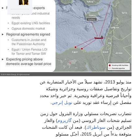
منذ يوليو 2013، نشهد سيلاً من الأخبار المتضاربة عن
واريخ وتفاصيل صفقات روسية وجزائرية وشيكة
أحياناً قبرصية وعراقية ونيجيرية. ثم خبر واحد محدد
فصل عن إرساء عقد توريد على
نوبل إنرجي
.
تضارب تصريحات مسئولي وزارة البترول حول زمن
سليم شحنات الغاز الروسي (من
گازپروم
) والغاز
لجزائري (من
سوناطراك
). فبعد أن كانت الشحنات
متوقعة بدءاً من أبريل 2015، أجـّل مسئولو