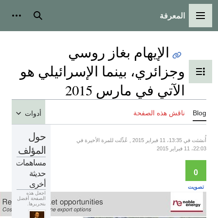
المعرفة
القائمة الرئيسية
بحث
أدوات شخ
الإيهام بغاز روسي
وجزائري، بينما الإسرائيلي هو
تبديل عرض جدول المحتويات
الآتي في مارس 2015
Blo
ناقش هذه الصفحة
أدوات
حول
أُنشئت في 13:35، 11 فبراير 2015 , عُدِّلت للمرة الأخيرة في
المؤلف
22:، 11 فبراير 2015
مساهمات
حديثة
0
أخرى
تصويت
اجعل هذه
الصفحة أفضل
بتحريرها.