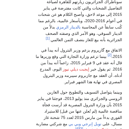
وناطراك الجزائريون زيارتهم للقاهرة لصياغة
لتفاصيل الشحنات والتي كانت مفترضة في يناير
2015 إلى موعد لاحق، وأصبح الكلام هو عن شحنات
في أعوام 2016-2020، وبأسعار عالمية، بالرغم مما
ُتب سابقاً عن المحاسبة
بالدينار الرمزي
بدلاً من
لدينار السوقي، وهو الأمر الذي وصفته الصحف
[1]
لجزائرية بأنه بيع للغاز بنصف الثمن العالمي.
لاتفاق مع گازپروم يزعم وزير البترول أنه يبدأ في
[2]
2015
بينما تزعم وزارة التجارة التي وقع وزيرها ما
قال أنه عقد في 9 فبراير 2015، زاعماً أنه يبدأ من
20. ثم يقول خبر
إيجبت ديلي نيوز
اليوم، المدرج
دناه، أن العقد مع جازبروم سيبرمه وزير البترول
لمصري في نهاية هذا الشهر فبراير.
بينما يتواصل التسويف والتطويح حول الغازين
الروسي والجزائري منذ يوليو 2013، فوجئنا في يناير
2015 بأن وزارة البترول المصرية قد أرست فجأة
ناقصة عالمية (لم تُعلن عنها من قبل) للاستيراد
الفوري بدءاً من مارس 2015 لعدد 75 شحنة غاز
سال، على
نوبل إنرجي
وبي بي
مع شركتي مضاربة
[4]
[3]