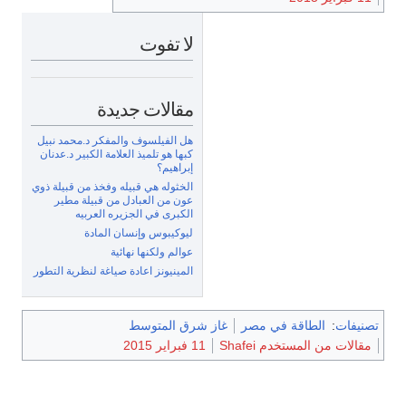
لا تفوت
مقالات جديدة
هل الفيلسوف والمفكر د.محمد نبيل
كبها هو تلميذ العلامة الكبير د.عدنان
إبراهيم؟
الخثوله هي قبيله وفخذ من قبيلة ذوي
عون من العبادل من قبيلة مطير
الكبرى في الجزيره العربيه
ليوكيبوس وإنسان المادة
عوالم ولكنها نهائية
المينيونز اعادة صياغة لنظرية التطور
تصنيفات
:
الطاقة في مصر
غاز شرق المتوسط
مقالات من المستخدم Shafei
11 فبراير 2015