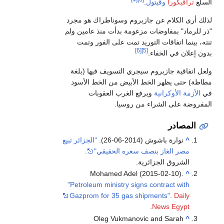
لسلع
تراڤيگورا
وڤيتول
.
ذلك أرى الكلام عن جازبروم وسوناطراك هو مجرد
ذر للرماد" بمفاوضات مزعومة بدأت منذ عامين ولم
نته، بينما اتفاقات التوريد تمت على الفور وتمت
[6]
[5]
دون إعلان في الخفاء.
لعل اتفاقية جازبروم سيجري التسويف فيها (بلغة
طاطة) حتى يظهر الخط الأبيض من الخط الأسود
ي
الأزمة الأوكرانية
ويرفع الغرب العقوبات
لمفروضة على الشراء من روسيا.
المصادر
^
نوارة باشوش (2014-06-26).
"الجزائر تبيع
مصر الغاز بنصف سعره الحقيقي"
.
الشروق الجزائرية.
Mohamed Adel (2015-02-10).
^
"Petroleum ministry signs contract with
Gazprom for 35 gas shipments"
.
Daily
.
News Egypt
Oleg Vukmanovic and Sarah
^