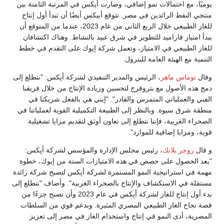
يوميًا، مع احتمالات نمو إضافي، وصارت أپكس في المرتبة الثامنة بين
منتجي النفط الرائدين في مصر. تتوقع أبيكس أيضًا أن تبدأ أول إنتاج
للغاز الطبيعي خلال الربع الثاني من عام 2023، عندما من المتوقع أن
يبدأ امتياز فاراميد للتطوير في شرق عبيد بالنشاط. وهناك اكتشافان
للغاز الطبيعي في الامتياز، وتعمل شركة إيوك على التقدم في خطط
التنمية مع الهيئة العامة للبترول.
وقال
توماس ماهر
، الرئيس والمدير التنفيذي لشركة أپكس: "نتطلع إلى
دمج هذه الأصول مع بتروفرح لتحسين وزيادة الإنتاج من خلال فريقنا
الفني والعملياتي المتمرس والقادر". "إيني هي بالفعل شريكنا في
منطقة شرق سيوة. وبالنظر إلى الطبيعة التكميلية القوية لعملياتنا في
الصحراء الغربية، فإننا نتطلع إلى تعاون أوثق لتقديم مزايا تشغيلية
قوية، ومزايا إضافية للموارد".
و قال
روجر بلانك
، رئيس مجلس الإدارة والمؤسس لشركة أپكس:
"يعد الحصول على حصص في هذه الامتيازات الستة من إيوك، خطوة
مهمة في استراتيجية النمو المستمرة لشركة أپكس لتصبح شركة رائدة
مستقلة في الاستكشاف والإنتاج بالصحراء الغربية". وأضاف "نتطلع إلى
بدء أول إنتاج للغاز لشركة أپكس في عام 2023 وأن نصبح جزءًا من
قصة نجاح الغاز الطبيعي المصري المثيرة. وبدعم قوي من السلطات
المصرية، أدى النمو في إنتاج واستخدام الغاز في مصر إلى تعزيز