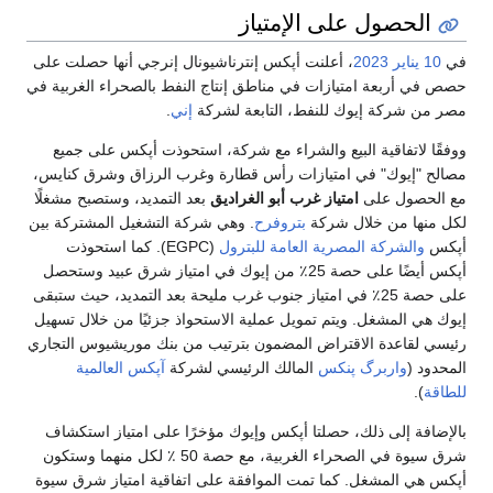
الحصول على الإمتياز
في
10 يناير
2023
، أعلنت أپكس إنترناشيونال إنرجي أنها حصلت على
حصص في أربعة امتيازات في مناطق إنتاج النفط بالصحراء الغربية في
مصر من شركة إيوك للنفط، التابعة لشركة
إني
.
ووفقًا لاتفاقية البيع والشراء مع شركة، استحوذت أپكس على جميع
مصالح "إيوك" في امتيازات رأس قطارة وغرب الرزاق وشرق كنايس،
مع الحصول على
امتياز غرب أبو الغراديق
بعد التمديد، وستصبح مشغلًا
لكل منها من خلال شركة
بتروفرح
. وهي شركة التشغيل المشتركة بين
أپكس
والشركة المصرية العامة للبترول
(EGPC). كما استحوذت
أپكس أيضًا على حصة 25٪ من إيوك في امتياز شرق عبيد وستحصل
على حصة 25٪ في امتياز جنوب غرب مليحة بعد التمديد، حيث ستبقى
إيوك هي المشغل. ويتم تمويل عملية الاستحواذ جزئيًا من خلال تسهيل
رئيسي لقاعدة الاقتراض المضمون بترتيب من بنك موريشيوس التجاري
المحدود (
واربرگ پنكس
المالك الرئيسي لشركة
آپكس العالمية
للطاقة
).
بالإضافة إلى ذلك، حصلتا أپكس وإيوك مؤخرًا على امتياز استكشاف
شرق سيوة في الصحراء الغربية، مع حصة 50 ٪ لكل منهما وستكون
أپكس هي المشغل. كما تمت الموافقة على اتفاقية امتياز شرق سيوة