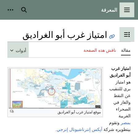
المعرفة
القائمة الرئيسية
بحث
أدوات
امتياز غرب أبو الغراديق
تبديل عرض جدول المحتويات
مقالة
ناقش هذه الصفحة
أدوات
امتياز غرب
أبو الغراديق
هو امتياز
بري للتنقيب
عن النفط
والغاز في
الصحراء
موقع امتياز غرب أبو الغراديق
الغربية
بمصر
وتقوم
بيتطويره شركة
آپكس إنترناشيونال إنرجي
.