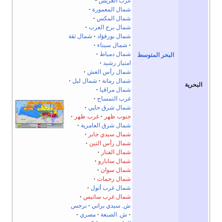
غرب العريش
شمال المعمورة
شمال المكس
شمال برج العرب
شمال بورفؤاد
شمال ثقة
شمال سيناء
شمال دمياط
البحر المتوسط
امتياز رشيد
شمال رأس العش
شمال رمانة
شمال ليل
البحرية
شمال مراقيا
غرب التمساح
شمال شرق حاپي
جنوب ظهر
غرب ظهر
شمال شرق العامرية
شمال سيدي جابر
شمال رأس التين
شمال الفنار
شمال سابارو
شمال سوان
شمال رحمات
شمال غرب أتول
شمال غرب ساتيس
ش. سيدي براني
نرجس
ش. الضبعة
مصري