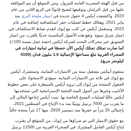
من قبل الهيئة المصرية العامة للبترول، ومن المتوقع أن يتم الموافقة
عليها من قبل البرلمان وتوقيعها لتصبح قانونًا في الربع الثاني من عام
2023. واكتشفت أپكس 4 حقول جديدة في
امتياز مليحة البري
منذ
يناير 2021، وهنالك خطط لعمليات حفر استكشافية إضافية في عام
2023. وستعمل أپكس عن كثب مع إيوك لتقدم نشاط الاستكشاف في
امتياز شرق سيوة. وتقع هذه الأصول المكتسبة حديثًا بالقرب من امتياز
التسويق عبر محركات البحث لشركة أپكس (حصة عمل بنسبة 100٪).
كما صارت تمتلك تمتلك أپكس الآن حصصًا في ثمانية امتيازات في
الصحراء الغربية تبلغ مساحتها الإجمالية 1.0 مليون فدان (4100
كيلومتر مربع).
ستقوم أبيكس بتشغيل ستة من الامتيازات الثمانية، وستشترك أپكس
مع إيوك في ثلاثة من الامتيازات الثمانية. سيؤدي الاستحواذ على
الحقول المنتجة من إيوك إلى تزويد أپكس بالسيطرة على بعض خطوط
الأنابيب وغيرها من أصول البنية التحتية الإستراتيجية التي تستخدمها
أپكس حاليًا لعمليات المسح الخاصة بها. نمت أپكس إنتاجها الحالي إلى
ما يقرب من 7000 برميل يوميًا منذ بدء الإنتاج في أغسطس 2021،
بإجمالي 25 بئراً تم حفرها منذ ديسمبر 2020، منها 17 بئراً منتجة حالياً.
مع حقوق الامتياز التي تم شراؤها من إيوك، من المتوقع أن يقترب
إنتاج أپكس العامل المشترك في الصحراء الغربية من 11500 برميل