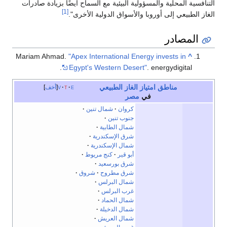
التنافسية المحلية والمسؤولية البيئية مع السماح أيضًا بزيادة صادرات
[1]
الغاز الطبيعي إلى أوروبا والأسواق الدولية الأخرى".
المصادر
Mariam Ahmad.
"Apex International Energy invests in
^
Egypt's Western Desert"
. energydigital.
مناطق امتياز
الغاز الطبيعي
e
t
v
أخف
في
مصر
كروان
شمال تنين
جنوب تنين
شمال الطابية
شرق الإسكندرية
شمال الإسكندرية
أبو قير
كنج مريوط
شرق بورسعيد
شرق مطروح
شروق
شمال البرلس
غرب البرلس
شمال الحماد
شمال الدخيلة
شمال العريش