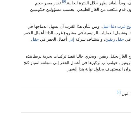
[6]
بدأ العائد يظهر خلال الفترة الحالية.
تقدر مصر حجم
الأولية للكشف الذي أعلنت عنه شركة ب پ في منطقة امتياز كنج مريوط بين 3 و4 تريليون قدم مكعب من الغاز الطبيعي، بحسب مسؤولين حكوميين
 غرب دلتا النيل
. ومن شأن هذا القرب أن يسهل اندماجها في
محلية. وتشمل العمليات الرئيسية في مشروع غرب الدلتا أعمال الحفر
حقل ريفين
، واستئناف شركة
إني
أعمال الحفر في
حقل
الغاز بحقل ريفين. ويجري حاليا تنفيذ تركيبات بحرية لربط هذه
 الغاز في فبراير 2025. بعد الانتهاء من العمليات في ريفين، حولتب پ تركيزها في أعمال الحفر إلى منطقة امتياز كنج
ن المستهدف بحلول نهاية هذا الشهر.
[9]