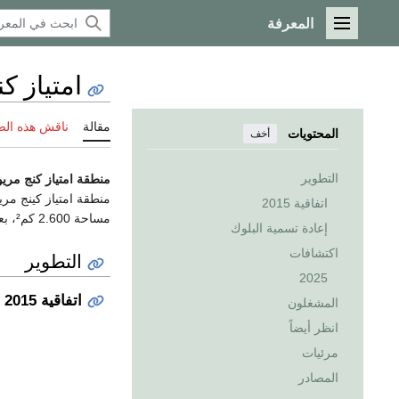
المعرفة
القائمة الرئيسية
امتياز ك
مقالة
ناقش هذه ال
المحتويات
أخف
التطوير
منطقة امتياز كنج مري
منطقة امتياز كينج م
اتفاقية 2015
مساحة 2.600 كم²، بعمق مياه يتراوح بين 500 و2.000 متر.
إعادة تسمية البلوك
اكتشافات
التطوير
2025
اتفاقية 2015
المشغلون
انظر أيضاً
مرئيات
المصادر