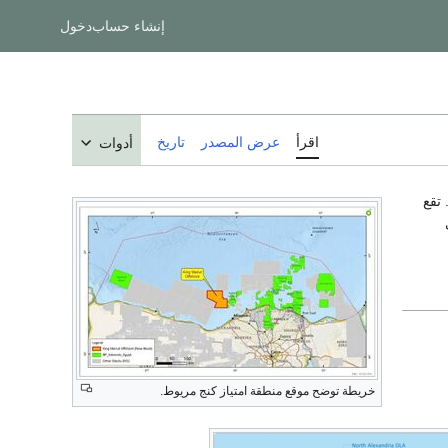
إنشاء حساب
دخول
اقرأ
عرض المصدر
تاريخ
أدوات
 تقع
خريطة توضح موقع منطقة امتياز كنج مريوط.