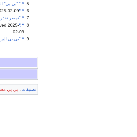
^
"
"بي بي" ال
025-02-09
"bp Achieves New Discovery at King Mariout"
^
^
"تمصر تقدر احتي
eved
2025-
"BP discovers significant oil and gas reserves in Egypt's King Mariout offshore block"
^
.
02-09
^
"بي.بي البري
تصنيفات
:
بي پي مص