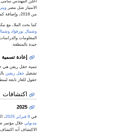
الامتياز شل مصر
وپتر
من 2018، وإضافة كميات جديدة من الغاز بحلول نهاية عام 2018.
كما بحث الملا، مع ني
وشمال بورفؤاد
وشمال
المعلومات والدراسات 
جيدة بالمنطقة.
إعادة تسمية ا
تنمية حقل ريفن هي جز
تشغيل
حقل ريفين
بال
حقول للغاز تابعة لمن
اكتشافات
2025
في
8 فبراير
2025
، ا
مدبولي
خلال مؤتمر صح
الاكتشاف أنه اكتشاف 