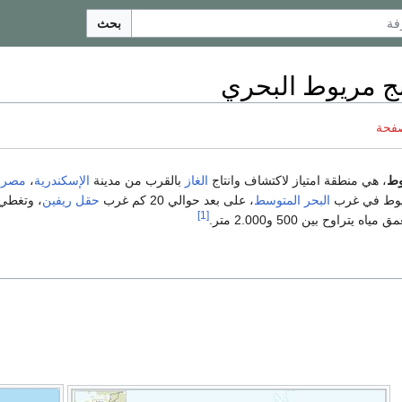
بحث
نج مريوط البحري
صفحة
وط
، هي منطقة امتياز لاكتشاف وانتاج
الغاز
بالقرب من مدينة
الإسكندرية
،
مصر
.
ريوط في غرب
البحر المتوسط
، على بعد حوالي 20 كم غرب
حقل ريفين
، وتغطي
[1]