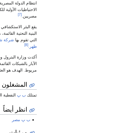
انتظام الدولة المصرية
[7]
مصريين.
يقع البئر الاستكشافي
البنية التحتية القائم
التي تقوم بها
شركة ش
[8]
ظهر
.
أكدت وزارة البترول وا
مريوط. الهدف هو العث
المشغلون
تمتلك
ب پ
النفطية العملاقة 100% من حقوق التنقيب بمنطقة الامتي
انظر أيضاً
ب پ مصر
مرئيات