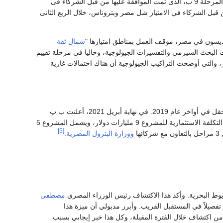
أعلن المهندس سامى إسكندر نائب الرئيس التنفيذى لشركة شل أنه من المقرر أن تبدأ تنمية مشروع المرحلة 9 ب، الذى تمت الموافقة عليها من قبل الشركاء فى
لذي تمت الموافقة عليها من قبل الشركاء في الامتياز شل مصر وبتروناس، خلال الربع الثانى
لاديسون في مصر، موقف العمل بمناطق امتيازها "
شمال ثقة
ات البحث السيزمي والتفسيرات الجيولوجية، وحاليا في مرحلة تقييم
، والتي أوضحت التراكيب الجيولوجية أن هناك احتمالات غازية
، وبدء الإنتاج من هذا الحقل في أواخر عام 2019. في نهاية أبريل 2021، أعلنت ب پ
على ساحل البحر المتوسط. تبلغ التكلفة الاستثمارية للمشروع 9 مليارات دولار، ويشمل المشروع 5
[5]
ها
ووزارة البترول المصرية
.
يوط البحرية. وأكد هذا الاكتشاف رئيس الوزراء المصري
مصطفى
يلاً في المستقبل القريب. وأبرز مدبولي أن ميزة هذا
من اكتشاف خلال الفترة المقبلة، وكل هذا خبر إيجابي بسبب