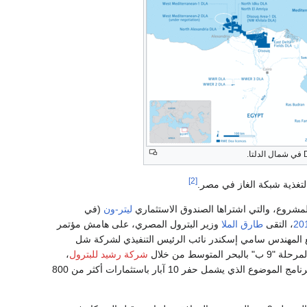
[2]
ليتر-ون
(في
20
، التقى
طارق الملا
وزير البترول المصري، على هامش مؤتمر
 المهندس سامي إسكندر نائب الرئيس التنفيذي لشركة شل
سط من خلال
شركة رشيد للبترول
،
. وبدأ الحفر وفقاً للبرنامج الموضوع الذي يشمل حفر 10 آبار باستثمارات أكثر من 800