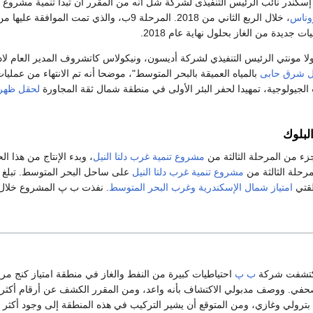
وناس
، خلال الربع الثاني من 2018. المرحلة 9ب، وا
كولا مونتي الرئيس التنفيذي لشركة أديسون، ونيكولاس كاتشروف المدير العام 
 شرق حابى
بالمياه العميقة بالبحر المتوسط"، موضحا أنه تم الانتهاء من عملي
الجيولوجية، تمهيدا لحفر البئر الأولى في منطقة شمال ثقة المجاورة
لحقل ظهر
لبلوك
ء من المرحلة الثالثة من
مشروع تنمية غرب دلتا النيل
مرحلة الثالثة من
مشروع تنمية غرب دلتا النيل
طقتي
امتياز شمال الإسكندرية
وغرب البحر المتوسط
. نفذت ب پ المشروع خلال 3 مراحل بالتعاون مع شركائ
كتشفت شركة
ب پ
احتياطيات كبيرة من النفط والغاز في منطقة امتياز كنج مر
في. ووصف مدبولي الاكتشاف بأنه واعد، ومن المقرر الكشف عن أرقام أكثر تفص
بترولي وغازي، ومن المتوقع أن يشير التركيب في هذه المنطقة إلى وجود أكثر 