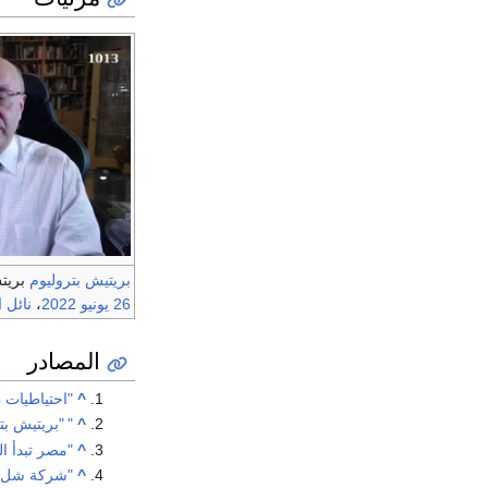
بريتيش بتروليوم
بريت
26 يونيو
2022
،
نائل 
المصادر
^
"احتياطيات 4 تريليونات قدم.. ماذا نعرف عن اكتشاف الغاز الجديد بالبحر الأبيض؟"
^
"
"بريتيش بتروليوم" تستثم
^
"مصر تبدأ العمل في 
^
"شركة شل العالم