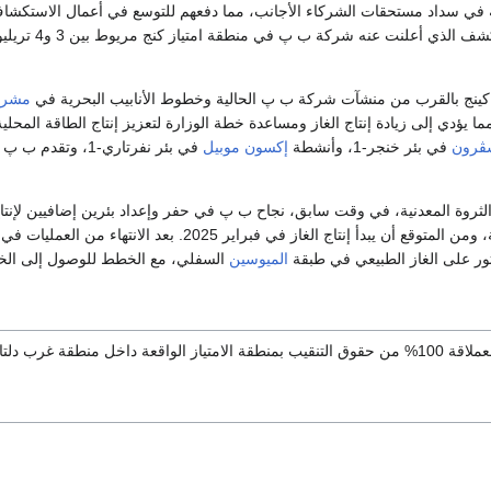
 في سداد مستحقات الشركاء الأجانب، مما دفعهم للتوسع في أعمال الاستكشاف، و
الاحتياطيات 
 كينج بالقرب من منشآت شركة ب پ الحالية وخطوط الأنابيب البحرية في
مشروع
ة، مما يؤدي إلى زيادة إنتاج الغاز ومساعدة خطة الوزارة لتعزيز إنتاج الطاقة ال
ڤرون
في بئر خنجر-1، وأنشطة
إكسون موبيل
في بئر نفرتاري-1، وتقدم ب پ في
لثروة المعدنية، في وقت سابق، نجاح ب پ في حفر وإعداد بئرين إضافيين لإنتاج 
الآبار بالشبكات القائمة، ومن المتوقع أن يبدأ إنتاج
ور على الغاز الطبيعي في طبقة
الميوسين
السفلي، مع الخطط للوصول إلى الخزا
از الواقعة داخل منطقة غرب دلتا النيل.