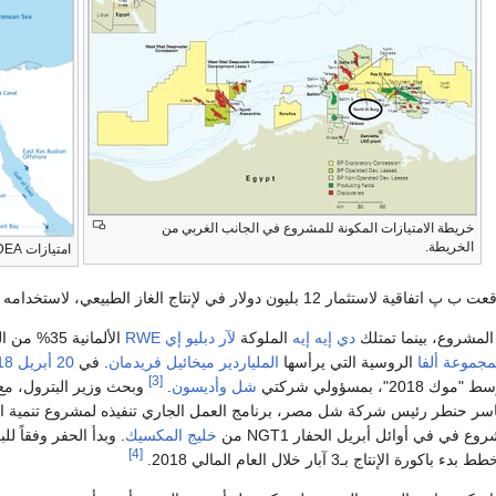
خريطة الامتيازات المكونة للمشروع في الجانب الغربي من
الخريطة.
امتيازات DEA في شمال الدلتا.
دي إيه إيه
الملوكة
لآر دبليو إي RWE
الألمانية 35% من المشروع، والتي اشتراها الصندوق الاستثماري
مجموعة ألفا
الروسية التي يرأسها
الملياردير
ميخائيل فريدمان
. في
20 أبريل
18
[3]
"، بمسؤولي شركتي
شل
وأديسون
.
وبحث وزير البترول، مع
نطر رئيس شركة شل مصر، برنامج العمل الجاري تنفيذه لمشروع تنمية المرحلة "9 ب" بالبحر المتو
في في أوائل أبريل الحفار NGT1 من
خليج المكسيك
[4]
لإنتاج بـ3 آبار خلال العام المالي 2018.