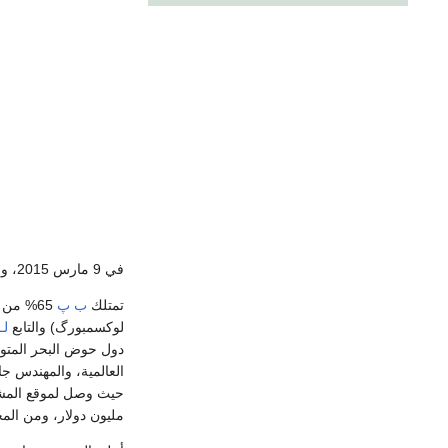
في 9 مارس 2015، وقعت ب پ اتفاقية لاستثمار 12 بليون دولار في لإنتاج الغاز الطبيعي، لاستخدامه لتغذية شبكة الغاز في مصر.
تمتلك
ب پ
65% من المشروع، بينما تمتلك
لوكسمبورگ) والتابع
لـ
دول حوض البحر المتوسط "موك 2018
العالمية، والمهندس جاسر ح
حيث وصل لموقع المشروع 
مليون دولار، ومن المخطط بدء باكورة ا