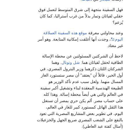
فهل السفينة متجهة إلى شرق المتوسط لتعمل فوق
حقلي لفياثان وتمار بدلاً من غرب أستراليا، كما كان
يُزعم؟
وعند محاولتي معرفة
موقع هذه السفينة العملاقة
اليوم
، وجدت أنها أغلقت إمكانية المتابعة. وهو أمر
غير معتاد.
لاحظ أن الشركتين المسئولتين عن محطة الإسالة
الطافية لحقل لفياثان هما:
شل
وتوتال
. وهما
الشركتان اللتان ذكرهما وزير البترول المصري، في
أول الخبر، قائلاً أن "يعتقد" أن مصر ستستورد الغاز
المسال منهما. ولعل سبب عدم تأكد الوزير هو
الطبيعة الهندسية المعقدة لبناء وتشغيل أكبر سفينة
في العالم والتي هي أيضاً محطة إسالة. وهذا كله
على حساب مصر. ألم يكن حري بمصر أن تستغل
هذا الثقل الهائل كمستورد كبير للغاز في العالم،
اليوم، في تطوير بعض المشاريع المصرية التي تعود
بالنفع على الشعب المصري صريع الجهل والخزعبلات
(أمثال كفتة عبد العاطي).