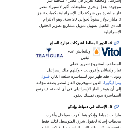
إسرائيل ومحطة تغزيز في مصر - كلتاهما غير
موجودة بعد). وتجري مفاوضات أكبر لاستيراد مصر
غاز مباشرة من شركة دلك الإسرائيلية بكميات تناهز
3 مليار دولار سنوياً لحوالي 20 سنة. وهو الالتزام
المادي الكفيل بسهيل تمويل مشاريع تطوير الحقول
الإسرائيلية.
4- الدور المطاط لشركات تجارة السلع
وللتعايش عدم
اليقين
المصاحب لمشروع تطوير حقلي
تمار ولفياثان وأفروديت - وكلهم ملك إسرائيل
ونوبل- فقد ظهر دور لسماسرة سلعة الغاز،
ڤيتول
وترافيگورا
، الذين سيوفرون الغاز لمصر بصفة مؤقتة
إلى أن يتوفر الغاز الإسرائيلي في أي لحظة، فيفرنقع
السماسرة بدون تمسك بعقود.
5- الإسالة في دمياط وإدكو
مازالت دمياط وإدكو هما أقرب سواحل وأقرب
محطات إسالة لحقول شرق المتوسط. لذلك فقط
وقعت شركتي دلك الإسرائيلية ونوبل (الإسرائيلية