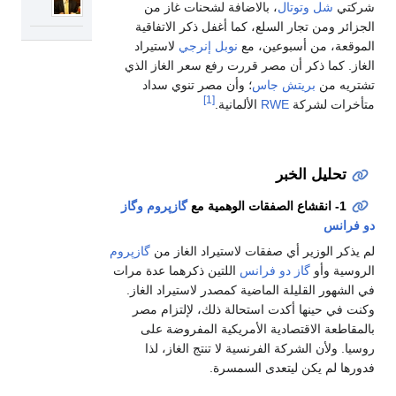
شركتي
شل
وتوتال
، بالاضافة لشحنات غاز من
الجزائر ومن تجار السلع، كما أغفل ذكر الاتفاقية
الموقعة، من أسبوعين، مع
نوبل إنرجي
لاستيراد
الغاز. كما ذكر أن مصر قررت رفع سعر الغاز الذي
تشتريه من
بريتش جاس
؛ وأن مصر تنوي سداد
[1]
متأخرات لشركة
RWE
الألمانية.
تحليل الخبر
1- انقشاع الصفقات الوهمية مع
گازپروم
وگاز
دو فرانس
لم يذكر الوزير أي صفقات لاستيراد الغاز من
گازپروم
الروسية وأو
گاز دو فرانس
اللتين ذكرهما عدة مرات
في الشهور القليلة الماضية كمصدر لاستيراد الغاز.
وكنت في حينها أكدت استحالة ذلك، لإلتزام مصر
بالمقاطعة الاقتصادية الأمريكية المفروضة على
روسيا. ولأن الشركة الفرنسية لا تنتج الغاز، لذا
فدورها لم يكن ليتعدى السمسرة.