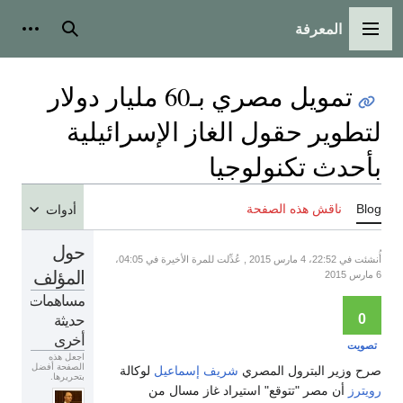
المعرفة
القائمة الرئيسية
بحث
أدوات
تمويل مصري بـ60 مليار دولار
لتطوير حقول الغاز الإسرائيلية
بأحدث تكنولوجيا
Blog
ناقش هذه الصفحة
أدوات
حول
أُنشئت في 22:52، 4 مارس 2015 , عُدِّلت للمرة الأخيرة في 04:05،
المؤلف
6 مارس 2015
مساهمات
حديثة
0
أخرى
تصويت
اجعل هذه
الصفحة أفضل
صرح وزير البترول المصري
شريف إسماعيل
لوكالة
بتحريرها.
رويترز
أن مصر "تتوقع" استيراد غاز مسال من