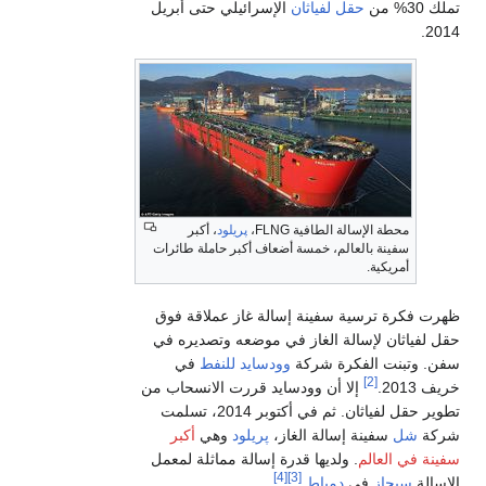
تملك 30% من
حقل لفياثان
الإسرائيلي حتى أبريل
2014.
محطة الإسالة الطافية FLNG،
پريلود
، أكبر
سفينة بالعالم، خمسة أضعاف أكبر حاملة طائرات
أمريكية.
ظهرت فكرة ترسية سفينة إسالة غاز عملاقة فوق
حقل لفياثان لإسالة الغاز في موضعه وتصديره في
سفن. وتبنت الفكرة شركة
وودسايد للنفط
في
[2]
خريف 2013.
إلا أن وودسايد قررت الانسحاب من
تطوير حقل لفياثان. ثم في أكتوبر 2014، تسلمت
شركة
شل
سفينة إسالة الغاز،
پريلود
وهي
أكبر
سفينة في العالم
. ولديها قدرة إسالة مماثلة لمعمل
[4]
[3]
الإسالة
سيجاز
في
دمياط
.