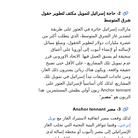
2- حاجة إسرائيل لتمويل مكثف لتطوير حقول
شرق المتوسط
مازالت إسرائيل حائرة في العثور على طريقة
لتصدير غاز الشرق المتوسط، الذي يتطلب أكثر من
عشرة مليارات دولار لتطوير الحقول، ومبلغ مماثل
لإسالته أو لإنشاء أنبوب إلى أوروبا على أعماق
سحيقة لم يسبق العمل فيها. الاتحاد الاوروبي قرر
عدم تمويل تلك المشاريع - على الأقل حتى تصبح
حقيقة واقعة، ويكون هناك زبائن يشترون ذلك الغاز،
ومن عائدات المبيعات تبدأ إسرائيل في تمويل تلك
المشاريع. لذلك كان أساسياً لإسرائيل العثور على
Anchor tennant زبون أولي يطمئن المستثمرين. هذا
الزبون هو "
مصـر
".
3- مصر Anchor tennant
لذلك وقعت مصر اتفاقية لاستيراد الغاز مع
نوبل
إنرجي
، وقتما تتوافر البنية التحتية التي تجلب الغاز
الإسرائيلي إلى مصر (أنبوب أو محطة إسالة لدى