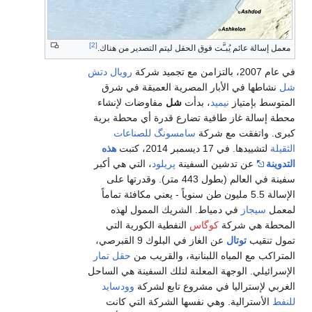
[2]
معمل إسالة عائم يُبـَّت فوق الحقل ليتم التصدير من هناك.
في عام 2007، بالتزامن مع تجميد شركة
رويال دتش
شل
نشاطها في الأبار المصرية العميقة في شرق
المتوسط بإمتياز
نيميد
، بدأت
شل
مفاوضات لإنشاء
محطة إسالة غاز طافية تضارع قدرة أي محطة برية
كبرى. واتفقت مع شركة
سامسونگ للصناعات
الثقيلة
لتشييدها. في 17 ديسمبر 2014، كتبت
هذه
التدوينة
عن تدشين السفينة
پريلود
، التي هي أكبر
سفينة في العالم (بطول 443 متر). وقدرتها على
الإسالة 5.5 مليون طن سنوياً - يعني مكافئة تماماً
لمعمل
سيجاز
في دمياط. الشريك الممول لهذه
المحطة هي شركة
كوگاس
النفطية الكورية التي
تمول تنقيب
توتال
عن الغاز في البلوك 9 القبرصي،
المتراكب مع المياه اللبنانية، والقريب من
حقل تمار
الإسرائيلي. الوجهة المعلنة لتلك السفينة هي الساحل
الغربي لإستراليا في مشروع تابع لشركة
وودسايد
للنفط
الأسترالية. وهي نفسها الشركة التي كانت