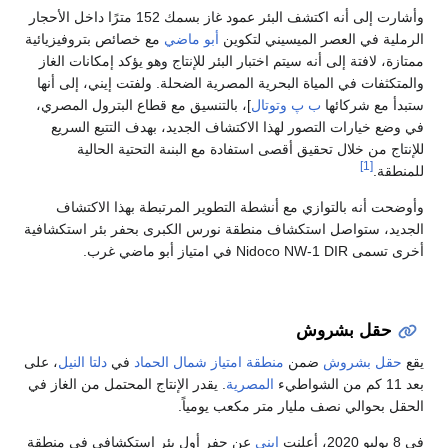
وأشارت إلى أنه اكتشف البئر عمود غاز بسمك 152 مترًا داخل الأحجار
الرملية في العصر الميسيني لتكوين
أبو ماضي
مع خصائص بتروفيزيائية
ممتازة، لافتة إلى أنه سيتم اختبار البئر للإنتاج وهو يؤكد إمكانات الغاز
والمتكثفات في المياة البحرية المصرية الضحلة. ولفتت إيني، إلى أنها
ستبدأ مع شركائها
ب پ
وتوتال
]، بالتنسيق مع قطاع البترول المصري،
في وضع خيارات التصور لهذا الاكتشاف الجديد، بهدف التتبع السريع
للإنتاج من خلال تحقيق أقصى استفادة مع البنىة التحتية الحالية
[1]
للمنطقة.
وأوضحت أنه بالتوازي مع أنشطة التطوير المرتبطة بهذا الاكتشاف
الجديد، ستواصل استكشاف منطقة نورس الكبرى بحفر بئر استكشافية
أخرى تسمى Nidoco NW-1 DIR في امتياز أبو ماضي غرب.
حقل بشروش
يقع
حقل بشروش
ضمن
منطقة امتياز شمال الحماد
في
دلتا النيل
، على
بعد 11 كم من الشواطيء
المصرية
. يقدر الإنتاج المحتمل من الغاز في
الحقل بحوالي نصف مليار متر مكعب يومياً.
في 8 يوليو 2020، أعلنت
إيني
عن حفر أول بئر استكشافي في منطقة