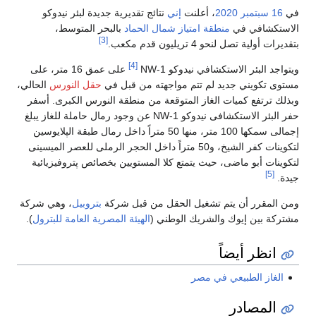
في
16 سبتمبر
2020
، أعلنت
إني
نتائج تقديرية جديدة لبئر نيدوكو
الاستكشافي في
منطقة امتياز شمال الحماد
بالبحر المتوسط،
[3]
بتقديرات أولية تصل لنحو 4 تريليون قدم مكعب.
[4]
ويتواجد البئر الاستكشافي نيدوكو NW-1
على عمق 16 متر، على
مستوى تكويني جديد لم تتم مواجهته من قبل في
حقل النورس
الحالي،
وبذلك ترتفع كميات الغاز المتوقعة من منطقة النورس الكبرى. أسفر
حفر البئر الاستكشافى نيدوكو NW-1 عن وجود رمال حاملة للغاز يبلغ
إجمالى سمكها 100 متر، منها 50 متراً داخل رمال طبقة الپلايوسين
لتكوينات كفر الشيخ، و50 متراً داخل الحجر الرملى للعصر الميسينى
لتكوينات أبو ماضى، حيث يتمتع كلا المستويين بخصائص پتروفيزيائية
[5]
جيدة.
ومن المقرر أن يتم تشغيل الحقل من قبل شركة
بتروبيل
، وهي شركة
مشتركة بين إيوك والشريك الوطني (
الهيئة المصرية العامة للبترول
).
انظر أيضاً
الغاز الطبيعي في مصر
المصادر