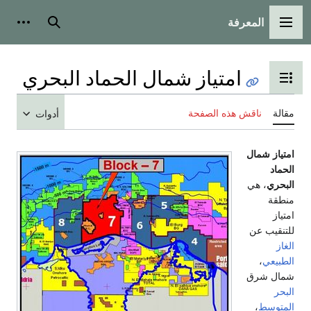
المعرفة
القائمة الرئيسية
بحث
أدوات
امتياز شمال الحماد البحري
تبديل عرض جدول المحتويات
مقالة
ناقش هذه الصفحة
أدوات
امتياز شمال
الحماد
البحري
، هي
منطقة
امتياز
للتنقيب عن
الغاز
الطبيعي
،
شمال شرق
البحر
المتوسط
،