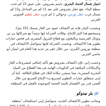
امتياز شمال الحماد البحري
، باسم بشروش، على عمق 22 كم تحت
سطح الماء. يقع حقل بشروش على بعد 11 كم من الساحل و12 كم
شمال غرب
حقل نورس
، وحوالي 1 كم غرب
حقل بلطيم
الجنوبي
الغربي.
وبحسب البيان فإنه تم اكتشاف عمود من الغاز بسمك 152 مترًا،
وسيخضع هذا البئر للإنتاج، وقالت الشركة إنها ستبدأ مع شركائها بي بي
وتوتال الفرنسية وبالتعاون مع قطاع البترول المصري في فحص خيارات
تطوير هذا الاكتشاف. وبحسب الشركة فإنها ستواصل الاكتشاف في
منطقة نوروس الكبرى، من خلال حفر بئر جديد هذا العام في امتياز أبو
ماضي الغربي.
وحسب إني، فإن اكتشاف بشروش هو تأكيد إضافى لمشروعات الغاز
والإمكانات المكثفة فى التكوينات الهامة فى هذا القطاع من المياه
البحرية المصرية، مما سيعزز مكانة البلاد فى قطاع الطاقة، كما أن
إينى ستطلق خيارات التطوير لتسريع بدء الإنتاج السريع من خلال
أقصى قدر من الاهتمام بالبنية التحتية الموجودة بالفعل فى المنطقة.
بئر نيدوكو
وبجانب تطوير الاكتشاف الجديد، ستواصل إينى استكشاف "منطقة