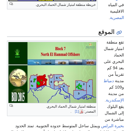
في المياه
خريطة منطقة امتياز شمال الحماد البحري.
الاقليمية
المصرية
.
الموقع
تقع منطقة
امتياز شمال
الحماد
البحري على
بعد 94 كم
تقريباً من
مدينة
دمياط
و109 كم
من مدينة
الإسكندرية
.
يقع البلوك
منطقة امتياز شمال الحماد البحري.
المصدر:
[1]
.
إلى الشمال
مباشرة من
بحيرة البرلس
ويمثل ساحل المتوسط حدوده الجنوبية. تمتد الحدود