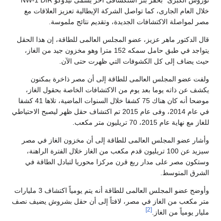
نوروس الكبرى" بحفر بئر استكشافى آخر يسمى نيدوكو NW-1 DIR
خلال العام الجارى، كما تواصل الشركة الإيطالية تعزيز العلاقات مع
مصر لمواصلة الاكتشافات الجديدة، وتقديم نتائج ملموسة.
قال الدكتور ماهر عزيز، عضو المجلس العالمى للطاقة، إن هذا الحقل
يتواجد في طبق حامل سمكه 152 مترا وهو مخزون جيد من الغاز،
حيث يضاف إلى كل الكشوفات التي ظهرت حتى الآن.
ولفت عضو المجلس العالمى للطاقة إلى أن مصر ذاخرة بمكنون
يكشف عن ذاته يوما بعد يوم من الاكتشافات الخاصة بحقول الغاز،
موضحا أنه كان هناك 75 كشفا خلال السنوات الماضية، تلاها 41 كشفا
في عام 2014، وفى عام 2015 تم اكتشاف حقل ظهر ليصبح الاحتياطي
للغاز مع نهاية عام 2015، 70 تريليون متر مكعب.
وأشار عضو المجلس العالمى للطاقة إلى أن مخزون الغاز في مصر
سيزيد عن 100 تريليون قدم مكعب من الغاز خلال الفترة الراهنة،
وستكون مصر على مدار ربع قرن مركزا محوريا لتبادل الطاقة في
الشرق المتوسط.
وأوضح عضو المجلس العالمى للطاقة أنه يتم يومياً اكتشاف 3 مليارات
متر مكعب من الغاز في مصر، لافتاً إلى أن حقل بشروش يضيف نصف
[2]
مليار يومياً من الغاز.