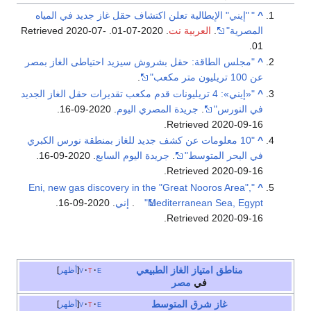
^
"
"إيني" الإيطالية تعلن اكتشاف حقل غاز جديد في المياه
المصرية"
.
العربية نت
. 2020-07-01
. Retrieved
2020-07-
.
01
^
"مجلس الطاقة: حقل بشروش سيزيد احتياطى الغاز بمصر
عن 100 تريليون متر مكعب"
.
^
"«إيني»: 4 تريليونات قدم مكعب تقديرات حقل الغاز الجديد
في النورس"
.
جريدة المصري اليوم
. 2020-09-16
.
.
Retrieved
2020-09-16
^
"10 معلومات عن كشف جديد للغاز بمنطقة نورس الكبري
في البحر المتوسط"
.
جريدة اليوم السابع
. 2020-09-16
.
.
Retrieved
2020-09-16
"Eni, new gas discovery in the "Great Nooros Area",
^
Mediterranean Sea, Egypt"
.
إني
. 2020-09-16
.
.
Retrieved
2020-09-16
مناطق امتياز
الغاز الطبيعي
e
t
v
أظهر
في
مصر
غاز شرق المتوسط
e
t
v
أظهر