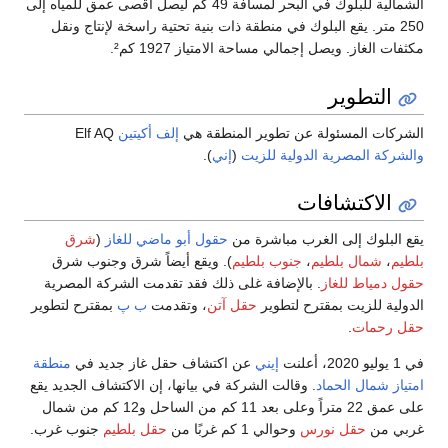
الشمالية للبلوك في البحر لمسافة 49 كم ليصل أقصى عمق للمياه إلى
250 متر. يقع البلوك في منطقة ذات بنية تحتية راسخة لإنتاج ونقل
مكثفات الغاز. ويصل إجمالي مساحة الامتياز 1927 كم².
التطوير
الشركات المسئولة عن تطوير المنطقة هي
إلف أكيتين
Elf AQ
والشركة المصرية الدولية للزيت
(
إني
).
الاكتشافات
يقع البلوك إلى الغرب مباشرة من
حقول أبو ماضي للغاز
(
شرق
بلطيم
،
شمال بلطيم
،
جنوب بلطيم
). ويقع أيضاً شرق وجنوب شرق
حقول دمياط للغاز
. بالإضافة غلى ذلك فقد تقدمت الشركة المصرية
الدولية للزيت بمقترح لتطوير
حقل آتن
، وتقدمت
ب پ
بمقترح لتطوير
حقل رحمات
.
في 1 يوليو 2020، أعلنت
إيني
عن اكتشاف حقل غاز جديد في
منطقة
امتياز شمال الحماد
. وقالت الشركة في بيانها، إن الاكتشاف الجديد يقع
على عمق 22 متراً وعلى بعد 11 كم من الساحل و12 كم من شمال
غربي من
حقل نورس
وحوالي 1 كم غربًا من
حقل بلطيم
جنوب غرب.