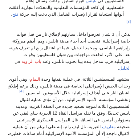
فلسطينيين في
نابلس
اليوم السابق. وقالت وسائل إعلام
فلسطينية، إن كافة المؤسسات التعليمية والمحلات التجارية أغلقت
أبوابها استجابة لقرار الإضراب الشامل الذي دعت إليه حركة
فتح
.
[3]
يذكر، أن 3 شبان تعرضوا داخل سيارتهم لإطلاق نار من قبل قوات
خاصة إسرائيلية اقتحمت أحد أحياء مدينة نابلس، وهم: أدهم مبروكة،
وإبراهيم النابلسي، ومحمد الدخيل، فيما تم اعتقال رابع لم تعرف هويته
بعد. على الأثر، اندلعت مواجهات بين شبان فلسطينيين وقوات
إسرائيلية قرب مدخل بلدة بيتا بجنوب نابلس، وعند
باب الزاوية
في
الخليل
.
استشهد الفلسطينيين الثلاثة، في عملية نفذتها وحدة
اليمام
، وهي أقوى
وحدات الجيش الإسرائيلي الخاصة في مدينة نابلس، وذلك بزعم إطلاق
[4]
الشبان النار على أهداف إسرائيلية خلال الأسبوعين الماضيين.
وتخشى المؤسسة الأمنية الإسرائيلية، من أن تؤدي عملية اغتيال
الفلسطينيين الثلاثة لموجة تصعيد جديدة في الضفة الغربية، ومدينة
نابلس تحديدًا، وفق ما نقله مراسل القناة 12 العبرية شاي ليڤي عن
مسؤولين أمنيين. في السياق، قال المراسل العسكري الإسرائيلي
لصحيفة
معاريف
العبرية، تال ليف رام، إنه على الرغم من أن عملية
الاغتيال ناجحة إلا أن المؤسسة الأمنية الإسرائيلية أمام ساعات خطيرة،