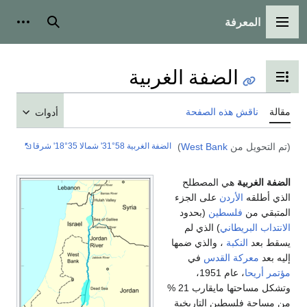
المعرفة
القائمة الرئيسية
بحث
أدوات
الضفة الغربية
تبديل عرض جدول المحتويات
مقالة
ناقش هذه الصفحة
أدوات
الضفة الغربية 58°31' شمالا 35°18' شرقا
(تم التحويل من
West Bank
)
الضفة الغربية
هي المصطلح
الذي أطلقه
الأردن
على الجزء
المتبقي من
فلسطين
(بحدود
الانتداب البريطاني
) الذي لم
يسقط بعد
النكبة
، والذي ضمها
إليه بعد
معركة القدس
في
مؤتمر أريحا
، عام 1951،
وتشكل مساحتها مايقارب 21 %
من مساحة فلسطين التاريخية