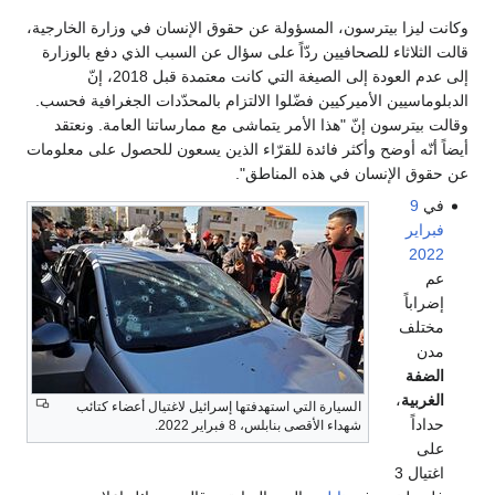
وكانت ليزا بيترسون، المسؤولة عن حقوق الإنسان في وزارة الخارجية،
قالت الثلاثاء للصحافيين ردّاً على سؤال عن السبب الذي دفع بالوزارة
إلى عدم العودة إلى الصيغة التي كانت معتمدة قبل 2018، إنّ
الدبلوماسيين الأميركيين فضّلوا الالتزام بالمحدّدات الجغرافية فحسب.
وقالت بيترسون إنّ "هذا الأمر يتماشى مع ممارساتنا العامة. ونعتقد
أيضاً أنّه أوضح وأكثر فائدة للقرّاء الذين يسعون للحصول على معلومات
عن حقوق الإنسان في هذه المناطق".
في
9
فبراير
2022
عم
إضراباً
مختلف
مدن
الضفة
الغربية
،
السيارة التي استهدفتها إسرائيل لاغتيال أعضاء كتائب
حداداً
شهداء الأقصى بنابلس، 8 فبراير 2022.
على
اغتيال 3