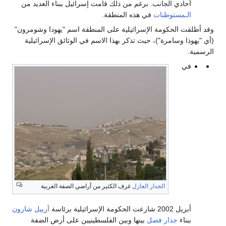
أحادي الجانب. برغم من ذلك قامت إسرائيل ببناء العديد من
الـمستوطنات
في هذه المنطقة.
وقد أطلقت الحكومة الإسرائيلية على المنطقة اسم "يهودا وشومرون"
(أي "يهوذا وسامرة")، حيث تذكر بهذا الاسم في الوثائق الإسرائيلية
الرسمية.
في
الجدار العازل
غرف الكثير من أراضي الضفة الغربية
أبريل 2002 شارعت الحكومة الإسرائيلية برئاسة
آرييل شارون
ببناء
جدار فصل
بينها وبين الفلسطينيين على أرض الضفة