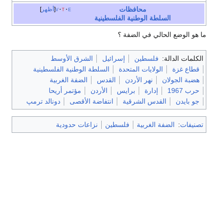
محافظات
e
t
v
أظهر
السلطة الوطنية الفلسطينية
ما هو الوضع الحالي في الضفة ؟
الكلمات الدالة:
فلسطين
إسرائيل
الشرق الأوسط
قطاع غزة
الولايات المتحدة
السلطة الوطنية الفلسطينية
هضبة الجولان
نهر الأردن
القدس
الضفة الغربية
حرب 1967
إدارة
برايس
الأردن
مؤتمر أريحا
جو بايدن
القدس الشرقية
انتفاضة الأقصى
دونالد ترمپ
تصنيفات
:
الضفة الغربية
فلسطين
نزاعات حدودية