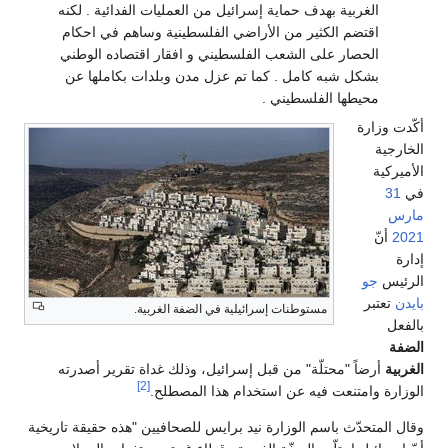
الغربية بهدف حماية إسرائيل من العمليات الفدائية . لكنه
اقتضم الكثير من الأراضي الفلسطينية وساهم في احكام
الحصار على الشعب الفلسطيني و افقار اقتصاده الوطني
بشكل شبه كامل . كما تم عزل مدن وبلدات بكاملها عن
محيطها الفلسطيني .
أكّدت وزارة
الخارجية
الأميركية
في
31
مارس
2021
أنّ
إدارة
الرئيس
جو
بايدن
تعتبر
مستوطنات إسرائيلية في الضفة الغربية.
بالفعل
الضفة
الغربية
أرضاً "محتلّة" من قبل إسرائيل، وذلك غداة تقرير أصدرته
[2]
الوزارة وامتنعت فيه عن استخدام هذا المصطلح.
وقال المتحدّث باسم الوزارة نيد برايس للصحافيين "هذه حقيقة تاريخية