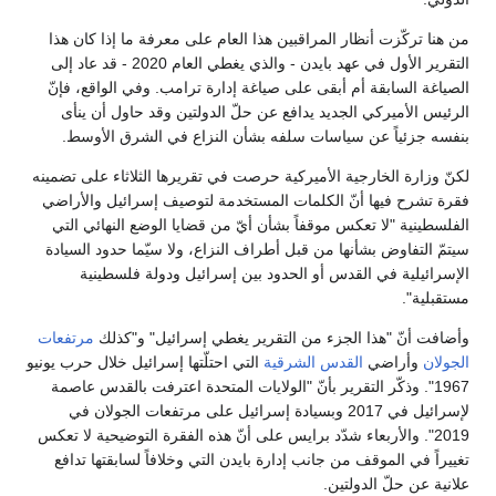
من هنا تركّزت أنظار المراقبين هذا العام على معرفة ما إذا كان هذا
التقرير الأول في عهد بايدن - والذي يغطي العام 2020 - قد عاد إلى
الصياغة السابقة أم أبقى على صياغة إدارة ترامب. وفي الواقع، فإنّ
الرئيس الأميركي الجديد يدافع عن حلّ الدولتين وقد حاول أن ينأى
بنفسه جزئياً عن سياسات سلفه بشأن النزاع في الشرق الأوسط.
لكنّ وزارة الخارجية الأميركية حرصت في تقريرها الثلاثاء على تضمينه
فقرة تشرح فيها أنّ الكلمات المستخدمة لتوصيف إسرائيل والأراضي
الفلسطينية "لا تعكس موقفاً بشأن أيّ من قضايا الوضع النهائي التي
سيتمّ التفاوض بشأنها من قبل أطراف النزاع، ولا سيّما حدود السيادة
الإسرائيلية في القدس أو الحدود بين إسرائيل ودولة فلسطينية
مستقبلية".
وأضافت أنّ "هذا الجزء من التقرير يغطي إسرائيل" و"كذلك
مرتفعات
الجولان
وأراضي
القدس الشرقية
التي احتلّتها إسرائيل خلال حرب يونيو
1967". وذكّر التقرير بأنّ "الولايات المتحدة اعترفت بالقدس عاصمة
لإسرائيل في 2017 وبسيادة إسرائيل على مرتفعات الجولان في
2019". والأربعاء شدّد برايس على أنّ هذه الفقرة التوضيحية لا تعكس
تغييراً في الموقف من جانب إدارة بايدن التي وخلافاً لسابقتها تدافع
علانية عن حلّ الدولتين.