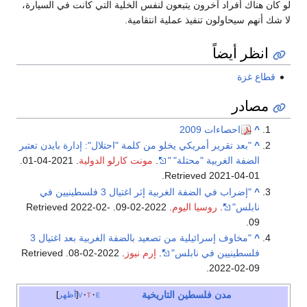
لو كان هناك أفراد آخرون يتبعون لنفس الخلية التي كانت في السيارة،
لا شك أنهم سيحاولون تنفيذ عملية انتقامية.
انظر أيضاً
قطاع غزة
مصادر
^
احصاءات 2009
^
"بعد تقرير أمريكي يخلو من كلمة "احتلال": إدارة بايدن تعتبر
الضفة الغربية "محتلة"
"
.
مونت كارلو الدولية
. 2021-04-01
.
.
Retrieved
2021-04-01
^
"إضراب في الضفة الغربية إثر اغتيال 3 فلسطينيين في
نابلس"
.
روسيا اليوم
. 2022-02-09
. Retrieved
2022-02-
.
09
^
"مخاوف إسرائيلية من تصعيد بالضفة الغربية بعد اغتيال 3
فلسطينيين في نابلس"
.
إرم نيوز
. 2022-02-08
. Retrieved
.
2022-02-09
مدن فلسطين التاريخية
e
t
v
أظهر