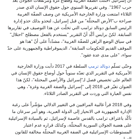
أنّ إسرائيل احتلّت الضفّة الغربية وقطاع غزة ومرتفعات الجولان بعد
حرب 1967". وفي تقريرها السنوي حول حقوق الإنسان الذي صدر
الثلاثاء امتنعت وزارة الخارجية الأمريكية عن وصف الضفّة الغربية
صراحة ب"الأرض المحتلّة" من قبل إسرائيل، لتحذو بذلك حذو إدارة
الرئيس السابق دونالد ترامب التي تخلّت عن هذا التوصيف في تقاريرها
السابقة. لكنّ برايس أكّد أنّ التقرير "يستخدم بالفعل مصطلح "احتلال"
في سياق الوضع الراهن للضفّة الغربية"، مشدّداً على أنّ "هذا هو
الموقف القديم للحكومات السابقة"، الديموقراطية والجمهورية على حدّ
سواء، "على مدى عدة عقود".
وحتّى تسلّم
دونالد ترمپ
السلطة في 2017 دأبت وزارة الخارجية
الأمريكية في التقرير الذي تعدّه سنوياً حول أوضاع حقوق الإنسان في
العالم على تخصيص فصل لـ"إسرائيل والأراضي المحتلة"، لكنّ هذا
العنوان تغيّر في 2018 إلى "إسرائيل والضفة الغربية وغزة"، وهي
نفس العبارة التي وردت في التقرير الصادر الثلاثاء.
وفي 2018 قرأ غالبية المراقبين في التغيير الدلالي مؤشّراً على رغبة
الإدارة الجمهورية في الانحياز إلى الدولة العبرية، وهو أمر سرعان ما
تأكّد باعتراف ترامب بالقدس عاصمة لإسرائيل، ثم بالسيادة الإسرائيلية
على هضبة الجولان السورية المحتلّة، وكذلك قراره عدم اعتبار
المستوطنات الإسرائيلية في الضفة الغربية المحتلّة مخالفة للقانون
الدولي.