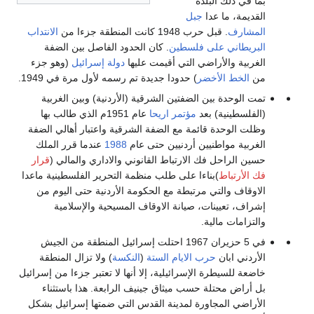
بما في ذلك البلدة
القديمة، ما عدا
جبل
المشارف
. قبل حرب 1948 كانت المنطقة جزءا من
الانتداب
البريطاني على فلسطين
. كان الحدود الفاصل بين الضفة
الغربية والأراضي التي أقيمت عليها
دولة إسرائيل
(وهو جزء
من
الخط الأخضر
) حدودا جديدة تم رسمه لأول مرة في 1949.
تمت الوحدة بين الضفتين الشرقية (الأردنية) وبين الغربية
(الفلسطينية) بعد
مؤتمر اريحا
عام 1951م الذي طالب بها
وظلت الوحدة قائمة مع الضفة الشرقية واعتبار أهالي الضفة
الغربية مواطنيين أردنيين حتى عام
1988
عندما قرر الملك
حسين الراحل فك الارتباط القانوني والاداري والمالي (
قرار
فك الأرتباط
)بناءا على طلب منظمة التحرير الفلسطينية ماعدا
الاوقاف والتي مرتبطة مع الحكومة الأردنية حتى اليوم من
إشراف، تعيينات، صيانة الاوقاف المسيحية والإسلامية
والتزامات مالية.
في 5 حزيران 1967 احتلت إسرائيل المنطقة من الجيش
الأردني ابان
حرب الايام الستة
(
النكسة
) ولا تزال المنطقة
خاضعة للسيطرة الإسرائيلية، إلا أنها لا تعتبر جزءا من إسرائيل
بل أراض محتلة حسب ميثاق جينيف الرابعة. هذا باستثناء
الأراضي المجاورة لمدينة القدس التي ضمتها إسرائيل بشكل