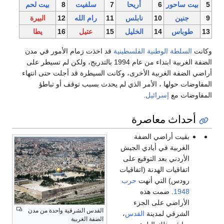
5
بيت ساحور
6
أريحا
7
سلفيت
8
بيت لحم
9
جنين
10
نابلس
11
رام الله
12
البيرة
13
طوباس
14
الخليل
15
عتيل
16
يطا
وكانت
السلطة الوطنية الفلسطينية
قد اخذت زمام الأمور في مدن
الضفة الغربية ابتداء من عام 1994 بالتدريج، ولكن لم تسيطر على
أراضي الضفة الغربية الأخرى، وكانت السيطرة قد أجلت حتى انتهاء
المفاوضات حولها ، الأمر الذي لم يحدث بسبب توقف أو تباطؤ
المفاوضات مع
إسرائيل
.
أحداث معاصرة
بقيت أراضي الضفة
الغربية في أيادي الجيش
الأردني بعد التوقيع على
اتفاقيات الهدنة (اتفاقيات
رودس) التي أنهت
حرب
1948
. ضمت هذه
الأراضي على الجزء
القدس الشرقية واحدة من مدن
الشرقي لمدينة
القدس
،
الضفة الغربية