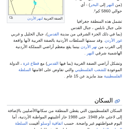
(من
النهر
إلى
البحر
) - أي
حوالي 5860 كم².
الضفة الغربية
لنهر الأردن
تشمل هذه المنطقة جغرافيا
على جبال نابلس ، جبال القدس
(بما في ذلك الجزء الشرقي من مدينة
القدس
)، جبال الخليل و غربي
غور الأردن
. وقد سمتها السلطات الأردنية بالضفة الغربية لأنها واقعة
إلى الغرب من
نهر الأردن
بينما يقع معظم أراضي المملكة الأردنية
الهاشمية شرقي
النهر
.
وتشكل أراضي الضفة الغربية (بما فيها
القدس
) مع
قطاع غزة
، الدولة
الموعودة
للشعب الفلسطيني
والتي تفاوض على اقامتها
السلطة
الفلسطينية
منذ مايزيد عن 15 عام .
السكان
السكان الفلسطينيون التي يقطن المنطقة من سكانهاالأصليين بالإضافة
إلى لاجئي عام 1948. حتى 1988 حاز أغلبيتهم المواطنة الأردنية، أما
اليوم فمواطنتهم غير واضحة. حسب
اتفاقية أوسلو
أقيمت
السلطة