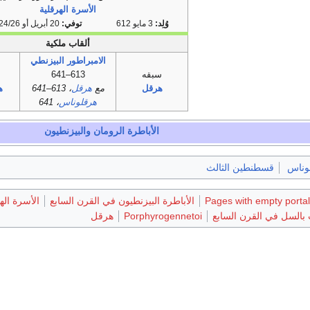
الأسرة الهرقلية
وُلِد:
3 مايو 612
توفي:
20 أبريل أو 24/26 مايو 641
ألقاب ملكية
الامبراطور البيزنطي
سبقه
613–641
هرقل
مع
هرقل
، 613–641
ه
هرقلوناس
، 641
الأباطرة الرومان والبيزنطيون
وناس
قسطنطين الثالث
Pages with empty portal
الأباطرة البيزنطيون في القرن السابع
الأسرة اله
 بالسل في القرن السابع
Porphyrogennetoi
هرقل