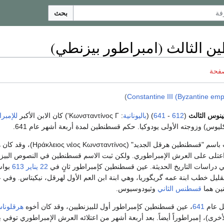
بحث
 الثالث (امبراطور بيزنطي)
صفحة
)
Constantine III (Byzantine emp
ينوس الثالث
(
612
-
641
) (
باليونانية
: Κωνσταντίνος Γ') كان الابن الأكبر
للإمبر
ليوس) وزوجته الأولى يودوكيا. حكم قسطنطين لمدة أربعة أشهر عام 641.
لقب قسطنطين الثالث باسم "قسطنطين هرقل الجديد" (λειος νέος Κωνσταντίνος
عتلى على العرش الإمبراطوري. ولكن ثبت الاسم قسطنطين في النصوص البيز
 في دراسات التاريخ الحديثة. عين قسطنطين كإمبراطور ثانٍ في
22 يناير
613
بوا
قليل خطب ابنة عمه گريگوريا، وهي ابنة ابن العم الأول لهرقل، نيكيتاس. وفي 
نين هما
قسطنس الثاني
وثيودوسيوس.
ل عام
641
، عين قسطنطين كإمبراطور أول للبيزنطيين، وقد كان أخوه
هرقلونا
أخرى)، إمبراطوراً أيضاً. بعد أربعة أشهر من اعتلائه العرش الإمبراطوري توفي