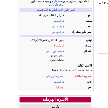
عملة رومانية تبين صورة
هرقل
مع ابنيه قسطنطين الثالث
ن توفي
وهرقلوناس
امبراطور
الامبراطورية البيزنطية
العهد
فبراير 641 – مايو 641
سبقه
هرقليوس
تبعه
هرقلوناس
امبراطور مشارك
هرقلوناس
توفي
مايو 641 (عن عمر 28 أو 29)
الزوج
گريگوريا
الأنجال
قسطنس الثاني
ثيودوسيوس
مانيانه (ماريا)
الاسم الكامل
Heraclius Novus Constantinus
الأسرة المالكة
الأسرة الهرقلية
الأب
هرقليوس
الأم
أودوكيا
الأسرة الهرقلية
تأريخ