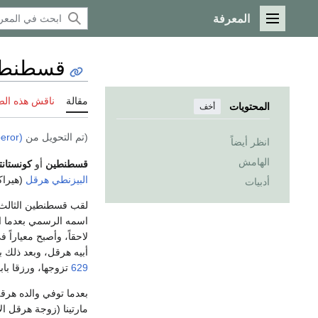
المعرفة
القائمة الرئيسية
قسطنطين
مقالة
ناقش هذه ال
المحتويات
أخف
(تم التحويل من
eror)
انظر أيضاً
الهامش
قسطنطين
أو
كونستانت
البيزنطي
هرقل
(هيراك
أدبيات
اسمه الرسمي بعدما ا
لاحقاً، وأصبح معياراً
أبيه هرقل، وبعد ذلك ب
629
تزوجها، ورزقا باب
بعدما توفي والده هرق
مارتينا (زوجة هرقل ال