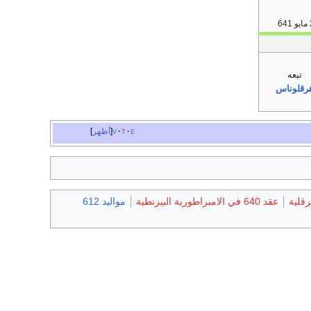
تبعه
رقلوناس
e
t
v
أظهر
رقلية
عقد 640 في الامبراطورية البيزنطية
مواليد 612