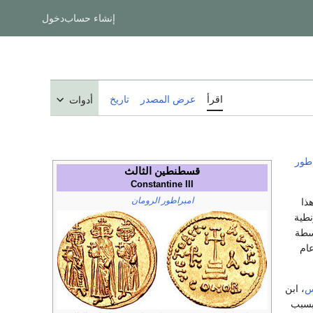
إنشاء حساب
دخول
اقرأ
عرض المصدر
تاريخ
أدوات
اطور
قسطنطين الثالث
Constantine III
امبراطور الرومان
Ηράκ)، وقد كان هذا
نطية
سطة
عام
س
، ابن
 بسبب