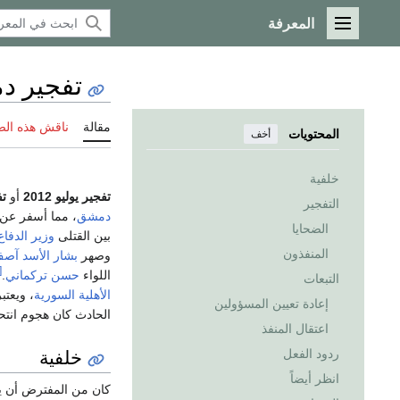
المعرفة
القائمة الرئيسية
تفجير دمش
مقالة
ناقش هذه ال
المحتويات
أخف
خلفية
تفجير يوليو 2012
أو
تف
التفجير
دمشق
، مما أسفر عن 
الضحايا
بين القتلى
وزير الدفاع
المنفذون
وصهر
بشار الأسد
آصف
11]
اللواء
حسن تركماني
.
التبعات
الأهلية السورية
، ويعتب
إعادة تعيين المسؤولين
الحادث كان هجوم انتح
اعتقال المنفذ
خلفية
ردود الفعل
انظر أيضاً
كان من المفترض أن يش