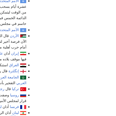
الأمم المتحدة
عشرة أيام بسحب ال
الدائمة الخمس ف
حاسم في مجلس ال
الأمم المتحدة
الأردن
قال ال
الآن فرصة أخير لتج
أمام حرب أهلية مف
إيران
أدان
عل
فيها موقف بلاده من
العراق
استنكر
إنگلترة
قال رئ
الجامعة العرب
العربي
التفجير بأن
تركيا
قال
رجب
روسيا
وصفت رو
قرار لمجلس الأمن
فرنسا
أدان
ل
لبنان
أدان الر