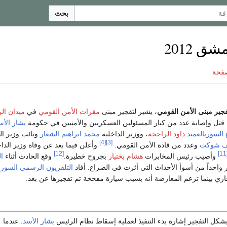
بحث
ق 2012
صفحة
جير مبنى الأمن القومي
، يشير لتفجير مبنى
مقرات الأمن القومي
في
ميدان ال
قتل وإصابة عدد من كبار المسئولين العسكريين والأمنيين في حكومة
بشار الأس
 السوريالعميد
داود الراجحة
، ووزير الداخلية
محمد ابراهيم الشعار
ونائب وزير ال
[4]
[3]
 شوكت
وعدد من قادة الأمن القومي.
وأعلن فيما بعد عن وفاة وزير الداخ
[12]
[
وأصيب رئيس المخابرات
هشام بختيار
بجروح خطيرة.
وقع الحادث أثناء
ا
ر واحداً من أسوأ الأحداث التي أثرت في الصراع. أفاد
التلفزيون الرسمي السور
اري بينما تزعم المعارضة أنه بسبب سيارة مفخخة تم تفجيرها عن بعد.
كل التفجير إشارة بدء التنفيذ لعملية إسقاط نظام الرئيس
بشار الأسد
. عندما