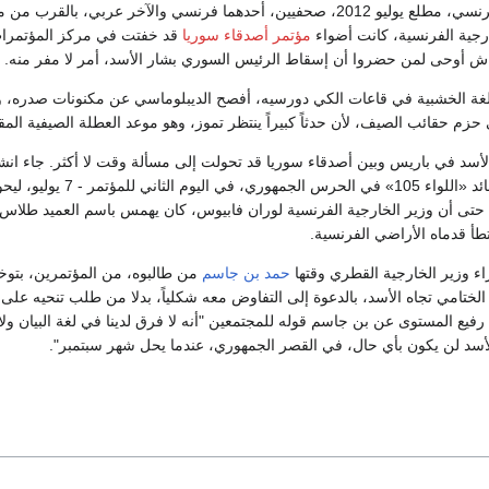
استوقف دبلوماسي فرنسي، مطلع يوليو 2012، صحفيين، أحدهما فرنسي والآخر عربي، بالقرب 
ارجية الفرنسية، كانت أضواء
مؤتمر أصدقاء سوريا
قد خفتت في مركز المؤتمرات
ش أوحى لمن حضروا أن إسقاط الرئيس السوري بشار الأسد، أمر لا مفر منه.
لغة الخشبية في قاعات الكي دورسيه، أفصح الديبلوماسي عن مكنونات صدره، 
 حزم حقائب الصيف، لأن حدثاً كبيراً ينتظر تموز، وهو موعد العطلة الصيفية الم
أسد في باريس وبين أصدقاء سوريا قد تحولت إلى مسألة وقت لا أكثر. جاء انش
، قائد «اللواء 105» في الحرس الجمهوري، في اليوم الثاني للمؤتمر -
 حتى أن وزير الخارجية الفرنسية لوران فابيوس، كان يهمس باسم العميد طلاس ر
تطأ قدماه الأراضي الفرنسية.
اء وزير الخارجية القطري وقتها
حمد بن جاسم
من طالبوه، من المؤتمرين، بتو
 الختامي تجاه الأسد، بالدعوة إلى التفاوض معه شكلياً، بدلا من طلب تنحيه على 
ع المستوى عن بن جاسم قوله للمجتمعين "أنه لا فرق لدينا في لغة البيان ولا
لأسد لن يكون بأي حال، في القصر الجمهوري، عندما يحل شهر سبتمبر".