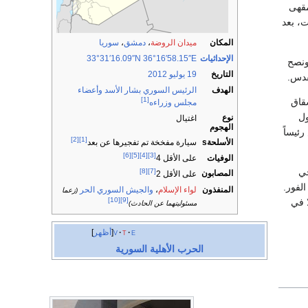
من مقهى
، بعد
المكان
ميدان الروضة
،
دمشق
،
سوريا
الإحداثيات
36°16′58.15″E
33°31′16.09″N
ونصح
التاريخ
19 يوليو
2012
قدس.
الهدف
الرئيس السوري
بشار الأسد
وأعضاء
[1]
قاق
مجلس وزراءه
 7 يوليو، ليحول
نوع
اغتيال
الهجوم
ئيساً
[2]
[1]
الأسلحةs
سيارة مفخخة تم تفجيرها عن بعد
[6]
[5]
[4]
[3]
الوفيات
على الأقل 4
خي
[8]
[7]
المصابون
على الأقل 2
الفور.
المنفذون
لواء الإسلام
،
والجيش السوري الحر
(زعما
[10]
[9]
 في
مسئوليتهما عن الحادث)
e
t
v
أظهر
الحرب الأهلية السورية