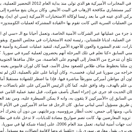
قسم مكافحة الإرهاب في المخابرات الأميركية هو الذي تولى منذ
كبير مستشاري مكافحة الإرهاب في البيت الأبيض. وكان برينان يتبع مباشرة إلى أوب
ركي الذي عينه في ما بعد رئيسا لوكالة الاستخبارات الأميركية (سي اي ايه)، 
ن العمليات السرية التي كانت تقوم بها «القيادة المشتركة لعمليات الكومندوز» ال
يذ جزء من عملياتها عبر الشركات الأمنية الخاصة، وتعمل أحيانا مع الـ «سي ا
ر عن العملية، لديانا فلنشتاين، رئيسة لجنة الاستخبارات في مجلس الشيوخ. وي
رات، تقدم المشورة والعون للأجهزة الأميركية، لتنفيذ عمليات عسكرية وأمنية 
ني السابق «كنا نعلم في تلك المرحلة أنهم يحضرون لعملية كبيرة في سوريا. كا
ثلج أن تتدحرج من الانفجار إلى الهجوم على العاصمة، من خلال منافذها الجنوب
ون مثلنا بحظوظ مناف طلاس للصعود محل الأسد، فيما كان لوران فابيوس يعينه س
إخراجه من سوريا عبر لبنان، فحسب». وكان أوباما على علم بالعملية، لكن لم 
يكون أي مواطن أميركي متورطاً مباشرة فيها، فإذا ما اضطر للشهادة مستقبلا أم
لى علم بالهدف، وقد وافق عليه. كما كان الرئيس الأميركي على علم باتصالات 
 الحديث قد جرى عن إجراء اتصال بآصف شوكت، قبل تنفيذ عملية الثامن عشر من
السابق إن «الأميركيين لا يثقون به، وانه لا يمكن السيطرة عليه، ومن نفذ العمل
ن طريق مسؤول أمني لبناني سابق. كان الرجل قد ساعد الأميركيين في الأيام الأولى
ناني، ومنها إلى حمص، تحت أنظار مرؤوسيه، وبرعايتهم، من دون أن يتحرك أ
 تزويد المعارضين بها، كانت تضم صواريخ مضادة للدبابات، لا تدخل عادة في نطا
القريبة من حمص. وكانت جهات أمنية لبنانية، تعمل منذ الع
لحريري، يقول معارض سوري بارز «تلقينا عروضا لإقامة اتصالات مع مسؤول أمني