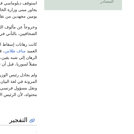
المصادر
يجاور مبنى وزارة الخ
يومين مجهدين من نقا
وخروجاً عن مألوف ال
الصحافيين، بالتأني في
كانت رهانات إسقاط ال
العميد
مناف طلاس
الرهان إلى شبه يقين،
مقبلاً لسوريا، قبل أن 
ولم يجادل رئيس الوزر
المرونة في لغة البيان
ونقل مسؤول فرنسي رفي
محتواه، لأن الرئيس ا
التفجير
.