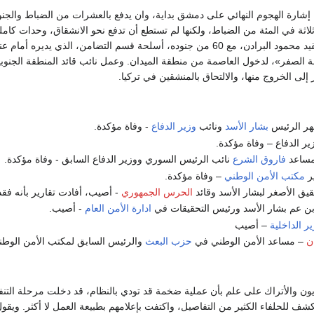
 إشارة الهجوم النهائي على دمشق بداية، وان يدفع بالعشرات من الضباط والجن
اثة في المئة من الضباط، ولكنها لم تستطع أن تدفع نحو الانشقاق، وحدات كامل
على دمشق. وفتح العقيد محمود البرادن، مع 60 من جنوده، أسلحة قسم التضا
ة الصفر»، لدخول العاصمة من منطقة الميدان. وعمل نائب قائد المنطقة الجنوب
إلى الخروج منها، والالتحاق بالمنشقين في تركيا.
ر الرئيس
بشار الأسد
ونائب
وزير الدفاع
- وفاة مؤكدة.
ر الدفاع – وفاة مؤكدة.
ساعد
فاروق الشرع
نائب الرئيس السوري ووزير الدفاع السابق - وفاة مؤكدة.
ر
مكتب الأمن الوطني
– وفاة مؤكدة.
يق الأصغر لبشار الأسد وقائد
الحرس الجمهوري
- أصيب، أفادت تقارير بأنه فق
ن عم بشار الأسد ورئيس التحقيقات في
ادارة الأمن العام
- أصيب.
ر الداخلية
– أصيب
ن
– مساعد الأمن الوطني في
حزب البعث
والرئيس السابق لمكتب الأمن الوطن
ون والأتراك على علم بأن عملية ضخمة قد تودي بالنظام، قد دخلت مرحلة التنفي
تكشف للحلفاء الكثير من التفاصيل، واكتفت بإعلامهم بطبيعة العمل لا أكثر. و