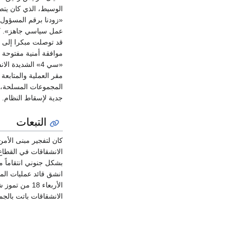
الوسيط، الذي كان يتص
«زودنا برقم المسؤول ا
عمل سياسي جاهز». كانت
قد توصلت مبكرا إلى ا
موافقة أمنية مفتوحة ت
«سي 4» الشديدة 
مقر العملية والمتابع
المجموعات المسلحة، 
جدية لإسقاط النظام. وأ
التبعات
كان لتفجير مبنى الأم
الانشقاقات في القطا
بشكل جنوني انتقاماً م
انشق قائد عمليات الم
الأربعاء 18
الانشقاقات باتت بالج