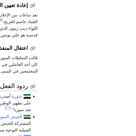
إعادة تعيين ا
بعد ساعات من الإعلان
[18]
العماد جاسم الفريج.
اللواء ديب زيتون الذ
قدسية هو علي يونس، 
اعتقال المنفذ
قالت السلطات السورية في يوم الثلاثاء 24 من تموز أنها ألقت الق
كان أحد العاملين في م
المجتمعين في المبنى.
ردود الفعل
سوريا
أصدرت ا
على تطهير الوطن م
[17]
ضد سوريا".
الجيش السور
المشتركة للجيش ا
العملية النوعية ص