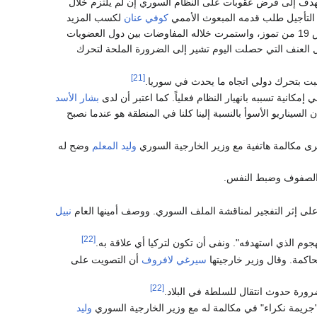
هدف إلى فرض عقوبات على النظام السوري إن لم يلتزم خلال
التأجيل طلب قدمه المبعوث الأممي
كوفي عنان
لكسب المزيد
من الوقت ليتمكن من التوصل إلى توافق مع روسيا. وتأجل التصويت يوماً واحداً، حتى يوم الخميس 19 من تموز، واستمرت خلاله المفاوضات بين دول العضويات
ل العنف التي حصلت اليوم تشير إلى الضرورة الملحة لتحرك
[21]
لبت بتحرك دولي اتجاه ما يحدث في سوريا.
مكانية تسببه بانهيار النظام فعلياً. كما اعتبر أن لدى
بشار الأسد
 السيناريو الأسوأ بالنسبة إلينا كلنا في المنطقة هو عندما نصبح
جرى مكالمة هاتفية مع وزير الخارجية السوري
وليد المعلم
وضح له
 الصفوف وضبط النفس.
نبيل
[22]
هجوم الذي استهدفه". ونفى أن تكون لتركيا أي علاقة به.
اكمة. وقال وزير خارجيتها
سيرغي لافروف
أن التصويت على
[22]
رورة حدوث انتقال للسلطة في البلاد.
 "جريمة نكراء" في مكالمة له مع وزير الخارجية السوري
وليد