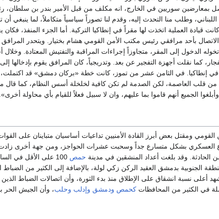
ل بمعارضين سوريين في الخارج، انه مكلف من قبل الأمير بندر بن سلطان، رئي
للبناني، وطلب منا التحدث إليه، وقدم لنا تصوراً سياسياً متكاملاً، لما ينبغي 
 قيادة العملية اتخذت لها مقراً في إنطاكيا التركية. أما الجزء المنفذ، فكان
لاتصال بأحد مرافقي رئيس مكتب الأمن القومي هشام بختيار. ويتحدر المرافق 
خوله الدخول إلى المقر، متجاوزاً إجراءات المراقبة والتفتيش المعتادة. وخلال 
الانفجار، كما نقلت أجهزة التفجير عن بعد. وتدريجياً، كان المرافق يقوم بإدخالها 
ة في إنطاكيا. في الثامن عشر من تموز، كانت خطة «بركان دمشق» قد اكتملت، 
من قلب العاصمة، لكن الصدمة لم تكن كافية لخلخلة أسس النظام، كما قال م
بلغوا الجميع أنهم قاموا بما عليهم، وان لا سبيل فعلاً للقيام بأي محاولة أخرى».
ن القومي ومقتل بعض أبرز القادة الأمنيين تداعيات أساسيان متباينان على ا
ع العسكري بشكل متسارع جداً وسحبت عشرات الحواجز، ومن جهة أخرى زادت ا
ن الحادثة. وقد بلغت أعداد المنشقين في مدينة
حمص
100 على الأقل في ا
نطقة الجنوبية بدمشق العقيد الركن زكي لولة، بالإضافة إلى الكثير من الضباط 
 من تموز شهد أعلى نسبة انشقاق على الإطلاق منذ بدء الثورة، وأن اتصالات الضباط ا
ملة في الكثير من المحافظات
كحمص
ودمشق
وإدلب
وحلب
، وأن الجيش الحر ب