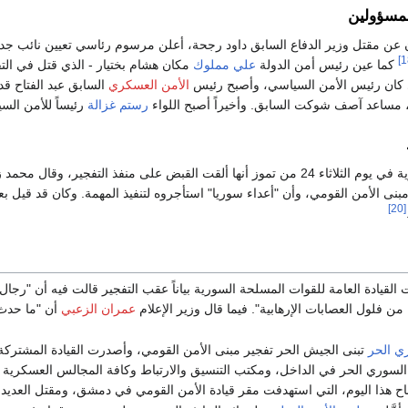
لمسؤولين
 عن مقتل وزير الدفاع السابق داود رجحة، أعلن مرسوم رئاسي تعيين نائب جديد 
كما عين رئيس أمن الدولة
علي مملوك
مكان هشام بختيار - الذي قتل في التف
ي كان رئيس الأمن السياسي، وأصبح رئيس
الأمن العسكري
السابق عبد الفتاح قد
مساعد آصف شوكت السابق. وأخيراً أصبح اللواء
رستم غزالة
رئيساً للأمن الس
بض على منفذ التفجير، وقال محمد زهير غنوم أحد أعضاء
بنى الأمن القومي، وأن "أعداء سوريا" استأجروه لتنفيذ المهمة. وكان قد قيل ب
[20]
لقيادة العامة للقوات المسلحة السورية بياناً عقب التفجير قالت فيه أن "رجال ا
ن فلول العصابات الإرهابية". فيما قال وزير الإعلام
عمران الزعبي
أن "ما حدث ا
ي الحر
تبنى الجيش الحر تفجير مبنى الأمن القومي، وأصدرت القيادة المشتركة 
لسوري الحر في الداخل، ومكتب التنسيق والارتباط وكافة المجالس العسكرية 
باح هذا اليوم، التي استهدفت مقر قيادة الأمن القومي في دمشق، ومقتل العديد 