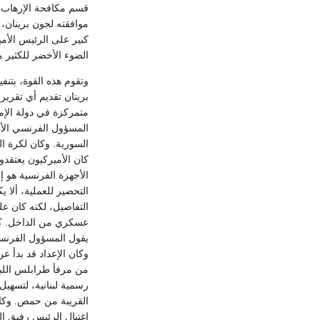
موافقته لجون برينان، 
كبير على الرئيس الأمي
الضوء الأخضر للكثير م
وتقوم هذه القوة، بتنف
برينان تقديم أي تقري
متمركزة في دولة الإما
المسؤول الفرنسي الأم
السورية. وكان لكرة ال
كان الأميركيون يعتقد
الأجهزة الفرنسية هو 
التحضير للعملية، ألا 
التفاصيل، لكنه كان ع
عسكري من الداخل. كان
يقول المسؤول الفرنسي 
وكان الإعداد قد بدأ ع
من مرفأ طرابلس اللب
رسمية لبنانية، لتسهيل
اغتيال الرئيس رفيق ا