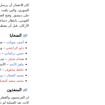
كان للانفجار أن يرسل
السوري، والتي بلغت ثل
القومي، بانتظار «ساع
الأركان، قبل أن يضطر 
الضحايا
آصف شوكت
– صه
داود الراجحي
– وزي
حسن تركماني
– م
هشام بختيار
– مدي
ماهر الأسد
– الأشق
حافظ مخلوف
– اب
محمد الشعار
–
وزي
محمد سعيد البخيتا
المنفذون
ان الفرنسيون والقطري
كانت تعد للعملية لم 