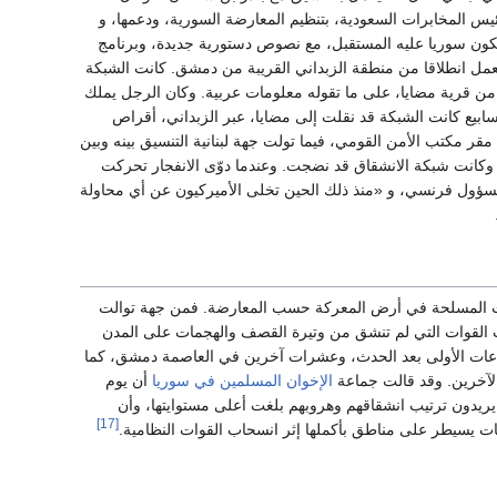
س المخابرات السعودية، بتنظيم المعارضة السورية، ودعمها، و
أن تكون سوريا عليه المستقبل، مع نصوص دستورية جديدة، وبرنامج
 يعمل انطلاقا من منطقة الزبداني القريبة من دمشق. كانت الشبكة
من قرية مضايا، على ما تقوله معلومات عربية. وكان الرجل يملك
أسابيع كانت الشبكة قد نقلت إلى مضايا، عبر الزبداني، أقراص
إلى مقر مكتب الأمن القومي، فيما تولت جهة لبنانية التنسيق بينه وبين
وكانت شبكة الانشقاق قد نضجت. وعندما دوّى الانفجار تحركت
سؤول فرنسي، و «منذ ذلك الحين تخلى الأميركيون عن أي محاولة
لقوات المسلحة في أرض المعركة حسب المعارضة. فمن جهة توالت
لقوات التي لم تنشق من وتيرة القصف والهجمات على المدن
لساعات الأولى بعد الحدث، وعشرات آخرين في العاصمة دمشق، كما
الآخرين. وقد قالت جماعة
الإخوان المسلمين في سوريا
أن يوم
لذين يريدون ترتيب انشقاقهم وهروبهم بلغت أعلى مستوايتها، وأن
[17]
ات يسيطر على مناطق بأكملها إثر انسحاب القوات النظامية.