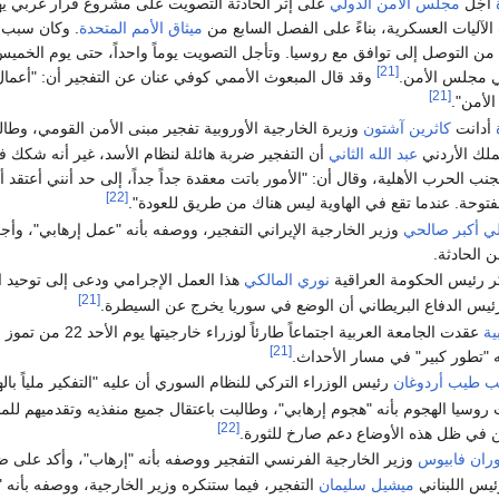
أجَّل
مجلس الأمن الدولي
على إثر الحادثة التصويت على مشروع قرار غربي ي
آليات العسكرية، بناءً على الفصل السابع من
ميثاق الأمم المتحدة
. وكان سبب 
[21]
ي مجلس الأمن.
وقد قال المبعوث الأممي كوفي عنان عن التفجير أن: "أعما
[21]
أمن".
أدانت
كاثرين آشتون
وزيرة الخارجية الأوروبية تفجير مبنى الأمن القومي، وطا
ملك الأردني
عبد الله الثاني
أن التفجير ضربة هائلة لنظام الأسد، غير أنه شكك في إ
نب الحرب الأهلية، وقال أن: "الأمور باتت معقدة جداً جداً، إلى حد أنني أعتقد أن
[22]
توحة. عندما تقع في الهاوية ليس هناك من طريق للعودة".
ي أكبر صالحي
وزير الخارجية الإيراني التفجير، ووصفه بأنه "عمل إرهابي"، وأ
 الحادثة.
 رئيس الحكومة العراقية
نوري المالكي
هذا العمل الإجرامي ودعى إلى توحيد
[21]
يس الدفاع البريطاني أن الوضع في سوريا يخرج عن السيطرة.
ية
عقدت الجامعة العربية اجتماعاً طارئاً لوزراء خارجيتها يوم الأحد 22 من تموز على إثر التفجير لمناقشة الملف السوري. ووصف أمينها العام
[21]
ه "تطور كبير" في مسار الأحداث.
 طيب أردوغان
رئيس الوزراء التركي للنظام السوري أن عليه "التفكير ملياً بال
سيا الهجوم بأنه "هجوم إرهابي"، وطالبت باعتقال جميع منفذيه وتقدميهم للمح
[22]
 في ظل هذه الأوضاع دعم صارخ للثورة.
وران فابيوس
وزير الخارجية الفرنسي التفجير ووصفه بأنه "إرهاب"، وأكد على ض
ئيس اللبناني
ميشيل سليمان
التفجير، فيما ستنكره وزير الخارجية، ووصفه بأنه