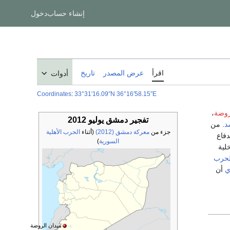
إنشاء حساب
دخول
اقرأ
عرض المصدر
تاريخ
أدوات
Coordinates
:
33°31′16.09″N
36°16′58.15″E
روضة
،
تفجير دمشق يوليو 2012
د
. من
جزء من
معركة دمشق (2012)
(أثناء
الحرب الأهلية
دفاع
السورية
)
لية
لحرب
ي
أن
ميدان الروضة