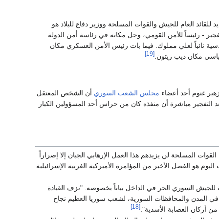
للقائد العام للجيش والقوات المسلحة ووزير دفاع للبلاد هو
جير - رئيساً للأمن القومي، وحل مكانه في رئاسة أمن الدولة
سية نائباً لعلي مملوك. فيما بات رئيس الأمن العسكري مكان
[19]
ياسي مكان ديب زيتون.
مجلس الشعب السوري
أن الشخص المعتقل
عد التفجير مباشرة أن منفذه كان من حراس أحد المسؤولين الكبار
لقوات المسلحة لن يزيدهم هذا العمل الإرهابي الجبان إلا إصراراً
ليوم هو الفصل الأخير من المؤامرة الأميركية الغربية الإسرائيلية
للجيش السوري الحر في الداخل بياناً بخصوصه: "تزف القيادة
في المدن والمحافظات السورية، لشعب سوريا العظيم نجاح
[18]
من أركان العصابة الأسدية".