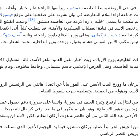
مي في حي الروضة وسط العاصمة
دمشق
، ويرأسها اللواء هشام بختيار. وأعلنت 
 جماعة لواء اسلام المعارضة في بيان نشرته على صفحتها على موقع
فيسبوك
[13]
م مكتب ما يسمى "خلية إدارة الازمة في العاصمة دمشق".
وعندما انقشع ال
تي تعضد الأسد في قيادة العمليات العسكرية والأمنية، قد شطبت كلياً. أتى الانفج
رية العماد
حسن تركماني
، وعلى وزير الدفاع داوود راجحة، ونائبه
آصف شوكت
ئيس مكتب الأمن القومي هشام بختيار، ووحده وزير الداخلية محمد الشعار نجا،
حماية العاصمة. وقتل الغرض الإعلامي قاسم سليماني، وحافظ مخلوف، وقام بت
عان ما ووزع البيت الأبيض على الفور بياناً عن اتصال هاتفي بين الرئيسين الر
أسد، وذهوله من العملية، وتسليمه بقرب سقوط النظام.
يسين لفتا إلى ارتفاع وتيرة العنف في سوريا، واتفقا على ضرورة دعم حصول 
 من تدهور الأوضاع». وهو بيان لم يتكرر في ما بعد. وفي كرنفال التصريحات ال
الأردني عبد الله الثاني من أن «الضربة هزت أركان النظام، لكن الأسد لن يسق
 من الجيش الحر تبدأ عملية بركان دمشق، فيما بدا الهجوم الأخير، الذي تسلل
ربض القصر الرئاسي.