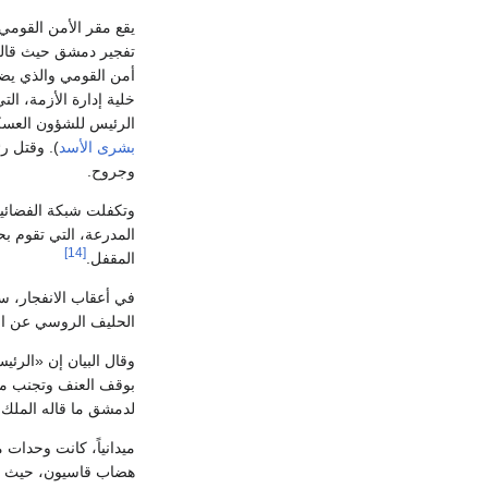
يقع مقر الأمن القو
تفجير دمشق حيث قالت
أمن القومي والذي يض
خلية إدارة الأزمة، ال
الرئيس للشؤون العسك
بشرى الأسد
). وقتل ر
وجروح.
المدرعة، التي تقوم ب
[14]
المقفل.
في أعقاب الانفجار، سر
الحليف الروسي عن ال
وقال البيان إن «الرئ
بوقف العنف وتجنب مزيد
لدمشق ما قاله الملك 
ميدانياً، كانت وحدات
هضاب قاسيون، حيث ي