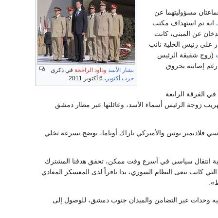
جماعتان مسؤوليتهما عن
انه تم استهداف مكتب
دخان عن المبنى، كانت
ار على رئيس الخلية نائب
(زوج شقيقة الرئيس
 رغم إصابته بحروق
بشار الأسد
وداود الراجحة
في ذكرى
حرب أكتوبر
، 6 أكتوبر 2011
وتكفلت شبكة الفضائيات الخليجية بزرع الإرباك، وبث أخبار مقتل العميد ماهر الأسد، قائد التشكيل 41 في الفرقة الرابعة
هريب زوجة الرئيس أسماء الأسد، وعائلتها عبر مطار دمشق
وسي فلاديمير بوتين والأميركي باراك أوباما، يوضح بسرعة تخلي
عملية انتقال سياسي في أسرع وقت ممكن، تحقق هدفنا المشترك
تي كانت تنعى النظام السوري، بدا نافراً لدى المعسكر المعادي
ط».
ت فيه وحدات عبر التضامن والميدان جنوب دمشق، للوصول إلى