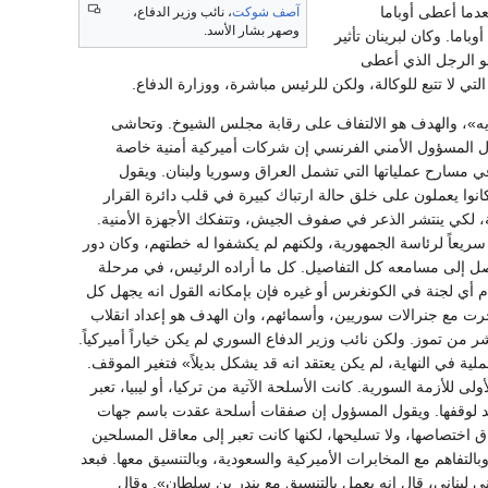
 بداية العام 2012 التحضير للعملية، بعدما أعطى أوباما
آصف شوكت
، نائب وزير الدفاع،
وصهر بشار الأسد.
اما. وكان لبرينان تأثير
وهو الرجل الذي أعطى
تي لا تتبع للوكالة، ولكن للرئيس مباشرة، ووزارة الدفاع.
ي ايه»، والهدف هو الالتفاف على رقابة مجلس الشيوخ. وتحاشى
قول المسؤول الأمني الفرنسي إن شركات أميركية أمنية خاصة
في مسارح عملياتها التي تشمل العراق وسوريا ولبنان. ويقول
نوا يعملون على خلق حالة ارتباك كبيرة في قلب دائرة القرار
ية، لكي ينتشر الذعر في صفوف الجيش، وتتفكك الأجهزة الأمنية.
ريعاً لرئاسة الجمهورية، ولكنهم لم يكشفوا له خطتهم، وكان دور
تصل إلى مسامعه كل التفاصيل. كل ما أراده الرئيس، في مرحلة
ام أي لجنة في الكونغرس أو غيره فإن بإمكانه القول انه يجهل كل
جرت مع جنرالات سوريين، وأسمائهم، وان الهدف هو إعداد انقلاب
 تموز. ولكن نائب وزير الدفاع السوري لم يكن خياراً أميركياً.
ية في النهاية، لم يكن يعتقد انه قد يشكل بديلاً» فتغير الموقف.
 للأزمة السورية. كانت الأسلحة الآتية من تركيا، أو ليبيا، تعبر
حد لوقفها. ويقول المسؤول إن صفقات أسلحة عقدت باسم جهات
ق اختصاصها، ولا تسليحها، لكنها كانت تعبر إلى معاقل المسلحين
ام 2006، على إنشاء شبكة لها في سوريا، وبالتفاهم مع المخابرات الأميركية والسعودية، وبالتنسيق معها. فبعد
 لبناني، قال انه يعمل بالتنسيق مع بندر بن سلطان». وقال