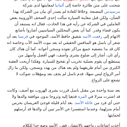
شحنت على متن طائرة خاصة إلى
ألمانيا
لمعاينتها لدى شركة
مرسيدس
المصنعة. وخلافا للعادة لم يصدر أي بيان من الشركة بهذا
الشأن، ولكن قبل معاينة السيارة سألت إحدى الصحف الأوروبية بعض
العاملين في الشركة عن رأيه في هذا الحادث، فقال انه يستبعد أن
يكون قضاء وقدر. كما أن بعض المحللين السياسيين أشاروا بأصابع
الاتهام إلى
رفعت الأسد
شقيق حافظ الأسد، الموجود في
فرنسا
بعد أن
شعر أن باسل هو المنافس الحقيقي له بعد موت الأسد الأب وخاصة انه
كان قد بدا بتصفية جميع مراكز نفوذه وسجن أعوانه. كما أن هناك كان
رأي ثان، أشار إلى ضلوع بشرى وآصف، فهي أفضل وأسهل من
يستطيع أن يقوم بعملية تخريب أو تفخيخ للسيارة. وهكذا أزيحت العقبة
الكبرى من أمام طريقهما ولم يعد هناك من يهدد ويسجن، ولكن ما زال
أمر الزواج ليس سهلا، فدم باسل لم يجف بعد ومؤهلات شوكت لا
تشجع على الزواج.
بعد سنة واحدة من مقتل باسل قررت بشرى الهروب مع آصف، وكانت
قد اشترت منزلا في
المزة
فذهبا إليه وتزوجا بدون موافقة والدها ولا
حتى أي فرد من
عائلة الأسد
. بعد أيام قليلة فوجئ العريسان بحرس
أمام منزلهما، وعندما استفسرا عن الأمر تبين أن والدها قد أرسلهم
لحمايتها.
أخذت إشاعات زواجهم بالانتشار، فقرر الأسد وضع حدا للكلام