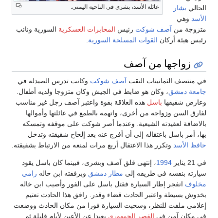
عائلة الأسد، بشرى في الناحية اليمنى.
الحالي
بشار
الأسد
وهي
متزوجة من
آصف شوكت
رئيس
المخابرات العسكرية
السورية ونائب
رئيس هيئة أركان
القوات المسلحة السورية
.
زواجها من آصف
في منتصف الثمانينات التقت
آصف شوكت
وكانت تدرس الصيدلة في
جامعة دمشق
، وكان هو ضابط في الجيش وكان متزوجا ولديه أطفال.
وعارض شقيقها
باسل
هذه العلاقة بقوة واعتبر آصف رجل غير مناسب
لفارق السن وزواجه من أخرى، واتهمه بالطمع في عائلتها وأموالها
بالاضافة لعقيدته الشيعية. وعندما أصر شوكت على موقفه وتمسكه
بها، أمر باسل باعتقاله إلى أن أفرج عنه بعد إلحاح شقيقته وتدخل
حافظ الأسد
وتكرر هذا الاعتقال أربع مرات لمنعه من الارتباط بشقيقته.
في 21 يناير
1994
، إنتهى قلق آصف وبشرى، فبينما كان باسل يقود
سيارته بنفسه في طريقه إلى
مطار دمشق
وبرفقته ابن خاله
رامي
مخلوف
انفجر إطار السيارة فقتل باسل على الفور وأصيب ابن خاله
بخدوش بسيطة واعتبر الحادث قضاء وقدر. رافق هذا الحادث تعتيم
إعلامي ملفت للنظر، وسحبت السيارة فورا من مكان الحادث ووضعت
في مكان آمن في
القصر الجمهوري
بعيدا عن الأعين لأيام قليلة ثم