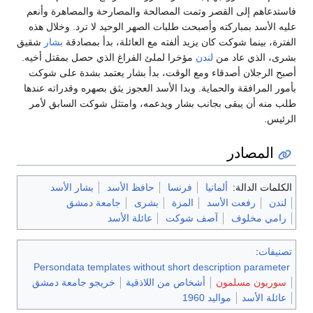
فاستدعاهم إلى القصر وتمت المصالحة والمصارحة والمصاهرة وأنعم
عليه الأسد بمباركته وأصبحت طلبات الصهر الوحيد لا ترد. وخلال هذه
الفترة، بينما شوكت كان يزيد ألفته مع العائلة، بدأ بمصادقة
بشار
شقيق
بشرى، الذي عاد من
لندن
مؤخرا لملئ الفراغ الذي حصل بمقتل أخيه.
أصبح الرجلان أصدقاء ومع الوقت، بدأ بشار يعتمد بشدة على شوكت
بأمور المرافقة والحماية. وبدا الأسد العجوز يثق بصهره وقدراته عندها
طلب منه أن يبقى بجانب بشار ويدعمه، وامتثل شوكت السابق لأمر
الرئيس.
المصادر
الكلمات الدالة:
ألمانيا
فرنسا
حافظ الأسد
بشار الأسد
لندن
رفعت الأسد
المزة
بشرى
جامعة دمشق
رامي مخلوف
آصف شوكت
عائلة الأسد
تصنيفات
:
Persondata templates without short description parameter
سوريون مسلمون
أشخاص من اللاذقية
خريجو جامعة دمشق
عائلة الأسد
مواليد 1960