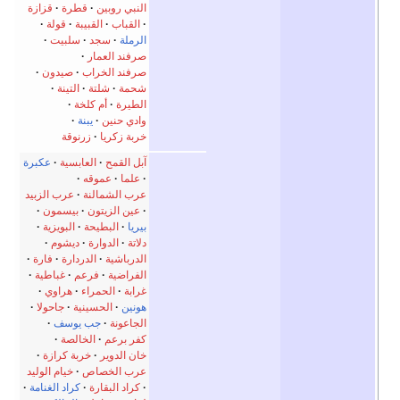
النبي روبين
قطرة
قزازة
القباب
القبيبة
قولة
الرملة
سجد
سلبيت
صرفند العمار
صرفند الخراب
صيدون
شحمة
شلتة
التينة
الطيرة
أم كلخة
وادي حنين
يبنة
خربة زكريا
زرنوقة
آبل القمح
العابسية
عكبرة
علما
عموقه
عرب الشمالنة
عرب الزبيد
عين الزيتون
بيسمون
بيريا
البطيحة
البويزية
دلاتة
الدوارة
ديشوم
الدرباشية
الدردارة
فارة
الفراضية
فرعم
غباطية
غرابة
الحمراء
هراوي
هونين
الحسينية
جاحولا
الجاعونة
جب يوسف
كفر برعم
الخالصة
خان الدوير
خربة كرازة
عرب الخصاص
خيام الوليد
كراد البقارة
كراد الغنامة