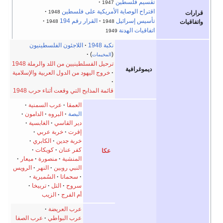
 فلسطين
1947
 الوصاية الأمريكية على فلسطين
1948
 إسرائيل
القرار رقم 194
1948
1948
ت الهدنة
1949
نكبة 1948
اللاجئون الفلسطينيون
)
(
المخيمات
ترحيل الفسلطينيين من اللد والرملة 1948
رافية
خروج اليهود من الدول العربية والإسلامية
قائمة المذابح التي وقعت أثناء حرب 1948
العمقا
عرب السمنية
البصة
البروه
الدامون
دير القاسي
الغابسية
إقرت
خربة عربي
خربة جدين
الكابري
كفر عنان
كويكات
عكا
المنشية
منصورة
ميعار
النبي روبين
النهر
الرويس
سحماتا
السُميرية
سروح
التل
تربيخا
أم الفرج
الزيب
عرب العريضة
عرب البواطي
عرب الصفا