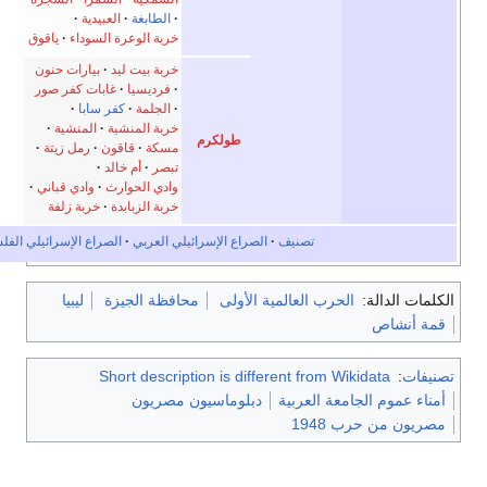
الطابغة
العبيدية
خربة الوعرة السوداء
ياقوق
خربة بيت ليد
بيارات حنون
فرديسيا
غابات كفر صور
الجلمة
كفر سابا
خربة المنشية
المنشية
طولكرم
مسكة
قاقون
رمل زيتة
تبصر
أم خالد
وادي الحوارث
وادي قباني
خربة الزبابدة
خربة زلفة
نيف
الصراع الإسرائيلي العربي
الصراع الإسرائيلي الفلسطيني
عالمية الأولى
محافظة الجيزة
ليبيا
Short description is different 
ربية
دبلوماسيون مصريون