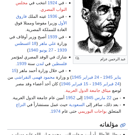
- في
1924
انتخب في
مجلس
النواب المصري
.
- في
1936
عينه الملك
فاروق
الأول
وزيرا مفوضا وممثلا فوق
العادة للمملكة المصرية.
- في
1939
أصبح وزير أوقاف في
وزارة
علي ماهر
(
18 اغسطس
1939
-
27 يونيو
1940
)
شارك في الوفد المصري لمؤتمر
فلسطين
في
لندن
سنة
1939
.
- في خلال وزارة أحمد ماهر (
15
1945
) و وزارة
محمود فهمى النقراشى
من
اير
1946
) كان أحد أعضاء وفد مصر
ول العربية
.
إلى
1952
أمين عام جامعة الدول العربية.
السعودية
حيث عمل مستشاراً في
النزاع
يمي
حتى عام
1974
.
ز صفات النبي محمد صلى الله عليه وسلم -