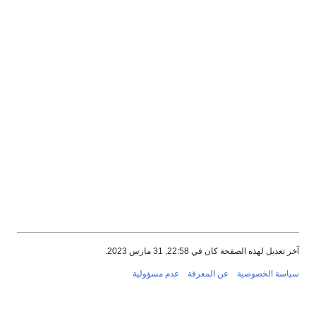
202.
فة
عدم مسؤولية