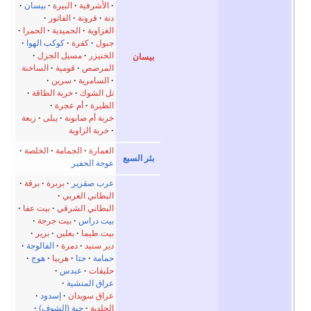
الأشرفية
البيرة
بيسان
دنة
فرونة
الفاتور
الغزاوية
الحميدية
الحمرا
جبول
كفرة
كوكب الهوا
الخنيزر
مسيل الجزل
بيسان
المرصص
قومية
الساخنة
السامرية
سرين
تل الشوك
خربة الطاقة
الطيرة
أم عجرة
خربة أم صابونة
يبلى
زبعة
خربة الزاوية
العمارة
الجمامة
الخلصة
بئر السبع
عوجة الحفير
عرب صقرير
بربرة
برقة
البطاني الغربي
البطاني الشرقي
بيت عفا
بيت دراس
بيت جرجة
بيت طيما
بعلين
برير
دير سنيد
دمرة
الفالوجة
حمامة
حتا
هربيا
هوج
حليقات
عبدس
عراق المنشية
عراق سويدان
إسدود
الجلدية
جية (الشوف)