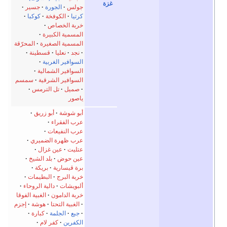
غزة
جولس
الجورة
جسير
كرتيا
الكوفخة
كوكبا
خربة الخصاص
المسمية الكبيرة
المسمية الصغيرة
المحرّقة
نجد
نعليا
قسطينة
السوافير الغربية
السوافير الشمالية
السوافير الشرقية
سمسم
صميل
تل الترمس
ياصور
أبو شوشة
أبو زريق
عرب الفقراء
عرب النفيعات
عرب ظهرة الضميري
عتليت
عين غزال
عين حوض
بلد الشيخ
برة قيسارية
بريكة
خربة البرج
البطيمات
ألبويشات
دالية الروحاء
خربة الدامون
الغبية الفوقا
الغبية التحتا
هوشة
إجزم
جبع
الجلمة
كبارة
الكفرين
كفر لام