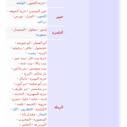
خربة العمور
الولجة
عين المنسي
خربة الجوفة
اللجون
المزار
نورس
جنين
زرعين
إندور
معلول
المجيدل
الناصرة
صفورية
أبو الفضل
أبو شوشة
عجنجول
عاقر
برفيلية
البرية
بشيت
خربة بيت فار
بيت جيز
بيت نبالا
بيت شنة
بيت سوسين
بئر ماعين
بئر سالم
البرج
خربة البويرة
دانيال
دير أبو سلمة
دير أيوب
دير محيسن
دير طريف
خربة الضهيرية
الحديثة
إدنبة
عنابة
جليا
جمزو
خروبة
الخيمة
خلدة
الرملة
الكنيّسة
اللطرون
اللد
المغار
مجدل يابا
المنصورة
المخيزن
المزيرعة
النعاني