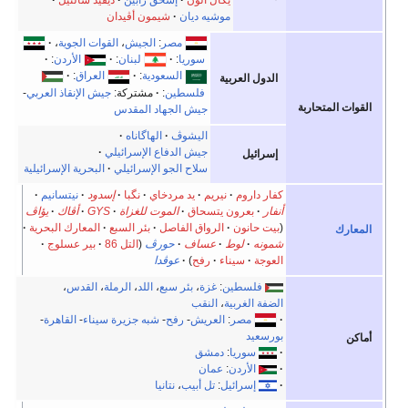
موشيه ديان
شيمون أڤيدان
مصر
:
الجيش
،
القوات الجوية
،
سوريا
:
لبنان
:
الأردن
:
السعودية
:
العراق
:
 العربية
فلسطين
:
مشتركة:
جيش الإنقاذ العربي
-
جيش الجهاد المقدس
اليشوڤ
الهاگاناه
جيش الدفاع الإسرائيلي
يل
سلاح الجو الإسرائيلي
البحرية الإسرائيلية
اروم
نيريم
يد مردخاي
نگبا
إسدود
نيتسانيم
بعرون يتسحاق
الموت للغزاة
GYS
أڤاك
يؤاڤ
انون
الرواق الفاصل
بئر السبع
المعارك البحرية
لوط
عساف
حورڤ
(
التل 86
بير عسلوج
سيناء
رفح
)
عوڤدا
لسطين
:
غزة
،
بئر سبع
،
اللد
،
الرملة
،
القدس
،
الغربية
،
النقب
مصر
:
العريش
-
رفح
-
شبه جزيرة سيناء
-
القاهرة
-
يد
سوريا
:
دمشق
الأردن
:
عمان
إسرائيل
:
تل أبيب
،
نتانيا