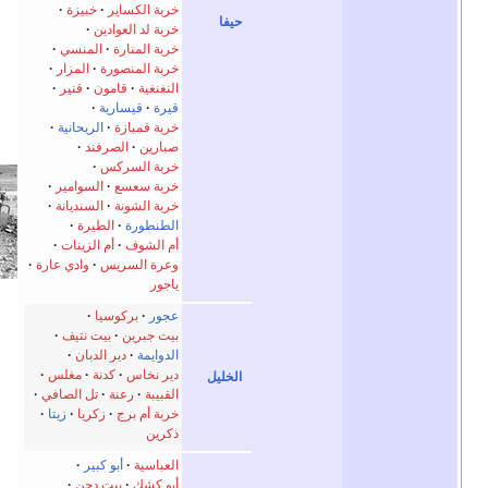
خربة الكساير
خبيزة
حيفا
خربة لد العوادين
خربة المنارة
المنسي
خربة المنصورة
المزار
النغنغية
قامون
قنير
قيرة
قيسارية
خربة قمبازة
الريحانية
صبارين
الصرفند
خربة السركس
خربة سعسع
السوامير
خربة الشونة
السنديانة
الطنطورة
الطيرة
أم الشوف
أم الزينات
وعرة السريس
وادي عارة
ياجور
عجور
بركوسيا
بيت جبرين
بيت نتيف
الدوايمة
دير الدبان
دير نخاس
كدنة
مغلس
الخليل
القبيبة
رعنة
تل الصافي
خربة أم برج
زكريا
زيتا
ذكرين
العباسية
أبو كبير
أبو كشك
بيت دجن