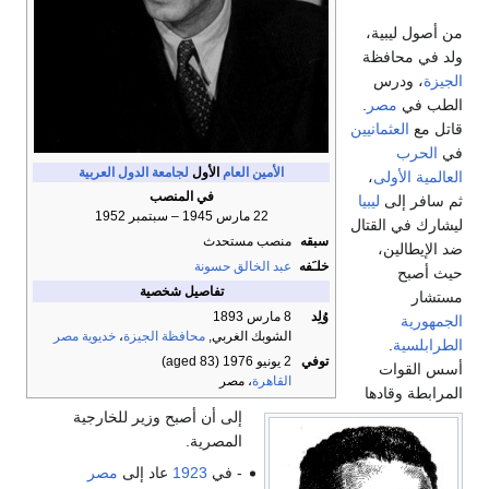
الأمين العام
الأول
لجامعة الدول العربية
في المنصب
22 مارس 1945 – سبتمبر 1952
ه
منصب مستحدث
ه
عبد الخالق حسونة
تفاصيل شخصية
8 مارس 1893
الشوبك الغربي,
محافظة الجيزة
،
خديوية مصر
2 يونيو 1976
(aged 83)
القاهرة
، مصر
إلى أن أصبح وزير للخارجية
المصرية.
- في
1923
عاد إلى
مصر