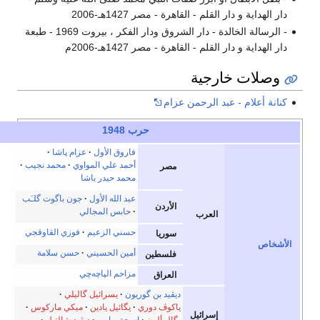
قاهرة - مصر 1427هـ-2006
- الرسالة الخالدة - دار الشروق ودار الفكر ، بيروت 1969 - طبعة
اهرة - مصر 1427هـ-2006م
ة
حمن عزام
حرب 1948
e
t
v
أخف
فاروق الأول
عزام پاشا
أحمد علي المواوي
محمد نجيب
مصر
محمد حيدر باشا
عبد الله الأول
جون باگوت گلـَب
الأردن
حابس المجالي
ب
حسني الزعيم
فوزي القاوقجي
سوريا
أمين الحسيني
حسن سلامة
فلسطين
مزاحم الپاچه‌چي
العراق
ديڤيد بن گوريون
يسرائيل گاليلي
ياكوڤ دوري
يگائيل يادين
ميكي ماركوس
يل
يگال ألون
إسحق رابين
ديڤيد شالتيل