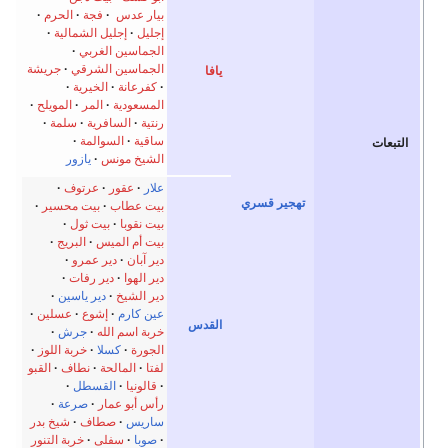
بيار عدس
·
فجة
الحرم
إجليل
إجليل الشمالية
الجماسين الغربي
الجماسين الشرقي
جريشة
يافا
كفرعانة
الخيرية
المسعودية
المر
المويلح
رنتية
السافرية
سلمة
ساقية
السوالمة
الشيخ مونس
يازور
علار
عقور
عرتوف
ر قسري
بيت عطاب
بيت محسير
بيت نقوبا
بيت ثول
بيت أم الميس
البريج
دير آبان
دير عمرو
دير الهوا
دير رفات
دير الشيخ
دير ياسين
عين كارم
إشوع
عسلين
القدس
خربة اسم الله
جرش
الجورة
كسلا
خربة اللوز
لفتا
المالحة
نطاف
القبو
قالونيا
القسطل
رأس أبو عمار
صرعة
ساريس
صطاف
شيخ بدر
صوبا
سفلى
خربة التنور