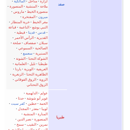
لزازة
مداحل
المالكية
صفد
ملاحة
المنشية
المنصورة
منصورة الخيط
ماروس
ميرون
المفتخرة
مغر الخيط
خربة المنطار
النبي يوشع
الناعمة
قباعة
قدس
قديتا
قيطية
القديرية
الرأس الأحمر
سبلان
صفصاف
صلحة
الصالحية
السموعي
السنبرية
سعسع
الشوكة التحتا
الشونة
طيطبا
تليل
العلمانية
العريفية
الويزية
ياردا
الظاهرية التحتا
الزنغرية
الزوية
الزوق الفوقاني
الزوق التحتاني
عولم
الدلهمية
غوير أبو شوشة
حدثا
الحمة
حطين
كفر سبت
لوبيا
معذر
المجدل
المنارة
المنشية
طبريا
المنصورة
نصر الدين
نمرين
النقيب
سمخ
السمكية
السمرا
الشجرة