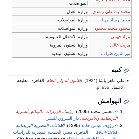
المواصلات
علي رشدي
وزارة العدل
 مهنا
وزارة المواصلات
د محمود
وزارة المواصلات
وزارة الأشغال العمومية
وزارة الشئون القروية
 طراف
وزارة الشئون البلدية
باشا (1924).
القانون الدولي العام
. القاهرة: مطبعة
p..
وامش
سن محمد (2005).
رؤساء الوزارات: بالوثائق السرية
يطانية والأمريكية
.
دار الشروق للنشر
.
ؤوف عباس حامد
(1995).
العلاقات المصرية البريطانية
1951
.
القاهرة
،
مصر
:
الجمعية المصرية للدراسات
ريخية
.
{{
cite book
}}
:
Cite has empty unknown