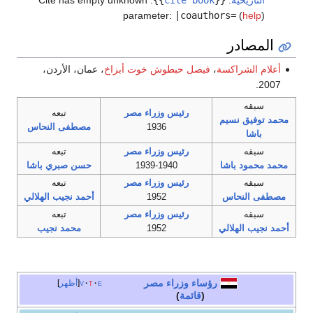
parameter:
|coauthors=
(
he
ادر
لشراكسة
،
فيصل حبطوش خوت أبزاخ
، عمان، الأردن،
ه
رئيس وزراء مصر
تبعه
يق نسيم
1936
مصطفى النحاس
ا
ه
رئيس وزراء مصر
تبعه
ود باشا
1939-1940
حسن صبري باشا
ه
رئيس وزراء مصر
تبعه
لنحاس
1952
أحمد نجيب الهلالي
ه
رئيس وزراء مصر
تبعه
 الهلالي
1952
محمد نجيب
رؤساء وزراء
مصر
e
t
v
أظهر
(
قائمة
)