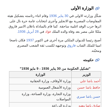
رة الأولى
ه الاولى في
30 يناير
1936
وقام اثناء رئاسته بتشكيل هيئة
المصرية مع الانجليز وأجرى انتخابات عامة حرة نال على
لوفد اغلبية ساحقة. كما قام بالمناداة باعلان الامير فاروق
صر بعد وفاة والده الملك
فؤاد
في
28 أبريل
1936
.
 للديوان الملكي مرة أخرى في اكتوبر
1937
فكان ناصحا
ك الشاب
فاروق
وتوجيهه لكسب ثقة الشعب المصري
ه
الحكومة من 30 يناير 1936 - 9 مايو 1936"
زير
الوزارة
 علي
وزارة الأوقاف، وزارة الحقانية
ا حسن
وزارة الأشغال العمومية
وزارة التجارة، وزارة الصناعة، وزارة
 صبري
المواصلات
 وهبه
وزارة الزراعة