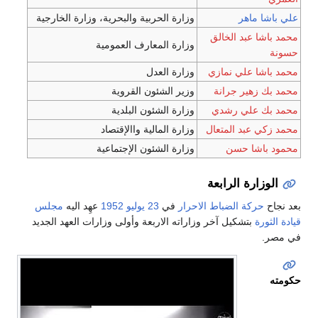
اهر
وزارة الحربية والبحرية، وزارة الخارجية
عبد الخالق
وزارة المعارف العمومية
 علي نمازي
وزارة العدل
هير جرانة
وزير الشئون القروية
علي رشدي
وزارة الشئون البلدية
عبد المتعال
وزارة المالية واالإقتصاد
شا حسن
وزارة الشئون الإجتماعية
رة الرابعة
كة الضباط الاحرار
في
23 يوليو
1952
عهِد اليه
مجلس
بتشكيل آخر وزاراته الاربعة وأولى وزارات العهد الجديد