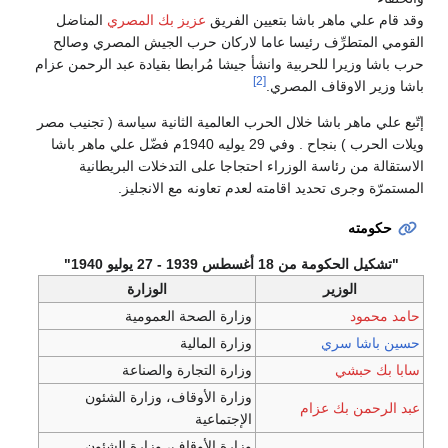
ي ماهر باشا بتعيين الفريق
عزيز بك المصري
المناضل
تطرِّف رئيسا عاما لاركان حرب الجيش المصري وصالح
يرا للحربية وانشأ جيشا مُرابطا بقيادة عبد الرحمن عزام
[2]
الاوقاف المصري.
اهر باشا خلال الحرب العالمية الثانية سياسة ( تجنيب مصر
ويلات الحرب ) بنجاح . وفي 29 يوليه 1940م فضّل علي ماهر باشا
ن رئاسة الوزراء احتجاجا على التدخلات البريطانية
جرى تحديد اقامته لعدم تعاونه مع الانجليز.
ه
من 18 أغسطس 1939 - 27 يوليو 1940"
الوزير
الوزارة
د
وزارة الصحة العمومية
ا سري
وزارة المالية
بشي
وزارة التجارة والصناعة
وزارة الأوقاف، وزارة الشئون
ن بك عزام
الإجتماعية
وزارة الأوقاف، وزارة الشئون