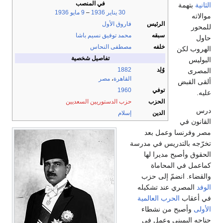
في المنصب
30 يناير
1936
–
9 مايو
1936
الرئيس
فاروق الأول
سبقه
محمد توفيق نسيم باشا
خلفه
مصطفى النحاس
ن
تفاصيل شخصية
وُلِد
1882
القاهرة
،
مصر
توفي
1960
الحزب
حزب الدستوريين السعديين
الدين
إسلام
ا وعمل بعد
تدريس في مدرسة
ح مديرا لها
المحاماة
نضمّ إلى حزب
ي عند تشكيله
الحرب العالمية
ح من نشطاء
يني وعمل في