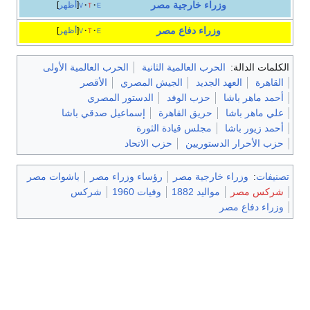
وزراء خارجية مصر
e
t
v
أظهر
وزراء دفاع مصر
e
t
v
أظهر
دالة:
الحرب العالمية الثانية
الحرب العالمية الأولى
العهد الجديد
الجيش المصري
الأقصر
ر باشا
حزب الوفد
الدستور المصري
 باشا
حريق القاهرة
إسماعيل صدقي باشا
ر باشا
مجلس قيادة الثورة
رار الدستوريين
حزب الاتحاد
وزراء خارجية مصر
رؤساء وزراء مصر
باشوات مصر
مصر
مواليد 1882
وفيات 1960
شركس
اع مصر