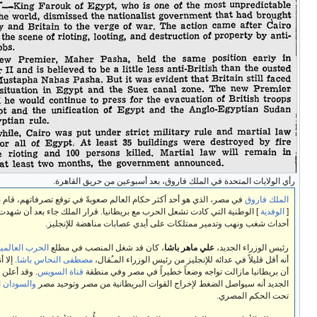
ت المتحدة في الملك فاروق، بعد أسبوعين من حريق القاهرة.
وق
في مصر، الذي هو أحد أكثر حكام العالم صعوبةً في توقع تصرفاتهم، قام بطرد الحكومة
الوطنية التي كادت تشعل الحرب مع بريطانيا. قرار الملك جاء بعد أن شهدت القاهرة
 ونهب وتدمير ممتلكات على أيدي عصابات مناهضة للإنجليز.
راء الجديد،
علي ماهر باشا
، كان قد شغل المنصب في مطلع
الحرب العالمية الثانية
ويُعتقد
يلاً في عدائه للإنجليز من رئيس الوزراء المـُقال،
مصطفى النحاس باشا
. إلا أنه من الواضح
يا مازالت تواجه وضعاً خطيراً في مصر وفي منطقة
قناة السويس
. وقد أعلن رئيس الوزراء
ه سيواصل الضغط لإخراج القوات البريطانية من مصر وتوحيد مصر
والسودان الأنجلو-مصري
م المصري.