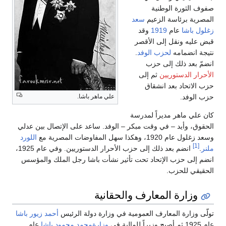
ة الوطنية
ئاسة الزعيم
سعد
عام
1919
وقد
نقل إلى الأقصر
امه
لحزب الوفد
.
ذلك إلى حزب
ستوريين
ثم إلى
د بعد انشقاق
علي ماهر باشا.
هر مديراً لمدرسة
يد – في وقت مبكر – الوفد. ساعد على الإتصال بين عدلي
المفاوضات المصرية مع
اللورد
انضم بعد ذلك إلى حزب الأحرار الدستوريين. وفي عام 1925،
زب الإتحاد تحت تأثير نشأت باشا رجل الملك والمؤسس
حزب.
ة المعارف والحقانية
ة المعارف العمومية في وزارة دولة الرئيس
أحمد زيور باشا
وزارةمحمد محمود باشا
عام