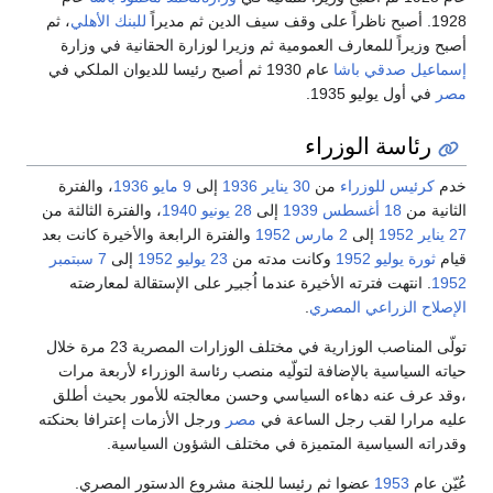
للبنك الأهلي
، ثم
 للمعارف العمومية ثم وزيرا لوزارة الحقانية في وزارة
دقي باشا
عام 1930 ثم أصبح رئيسا للديوان الملكي في
وليو 1935.
ة الوزراء
 للوزراء
من
30 يناير
1936
إلى
9 مايو
1936
، والفترة
 أغسطس
1939
إلى
28 يونيو
1940
، والفترة الثالثة من
19
إلى
2 مارس
1952
والفترة الرابعة والأخيرة كانت بعد
و 1952
وكانت مدته من
23 يوليو
1952
إلى
7 سبتمبر
ت فترته الأخيرة عندما اُجبـِر على الإستقالة لمعارضته
زراعي المصري
.
تولّى المناصب الوزارية في مختلف الوزارات المصرية 23 مرة خلال
سية بالإضافة لتولّيه منصب رئاسة الوزراء لأربعة مرات
نه دهاءه السياسي وحسن معالجته للأمور بحيث أطلق
 لقب رجل الساعة في
مصر
ورجل الأزمات إعترافا بحنكته
سياسية المتميزة في مختلف الشؤون السياسية.
19
عضوا ثم رئيسا للجنة مشروع الدستور المصري.