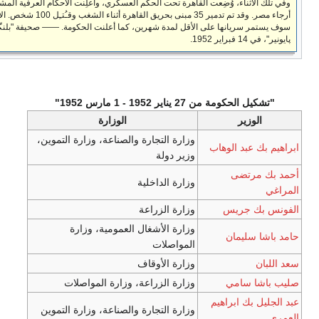
لأثناء، وُضِعت القاهرة تحت الحكم العسكري، وأُعلِنت الأحكام العرفية المشددة في جميع
أرجاء مصر. وقد تم تدمير 35 مبنى بحريق القاهرة أثناء الشغب وقـُتـِل 100 شخص. الأحكام العرفية
 سريانها على الأقل لمدة شهرين، كما أعلنت الحكومة. ―― صحيفة "بلنگز كاونتي
 1952.
حكومة من 27 يناير 1952 - 1 مارس 1952"
لوزير
الوزارة
وزارة التجارة والصناعة، وزارة التموين،
 عبد الوهاب
وزير دولة
مرتضى
وزارة الداخلية
ك جريس
وزارة الزراعة
وزارة الأشغال العمومية، وزارة
سليمان
المواصلات
وزارة الأوقاف
ا سامي
وزارة الزراعة، وزارة المواصلات
 بك ابراهيم
وزارة التجارة والصناعة، وزارة التموين