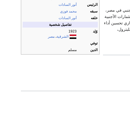
الرئيس
أنور السادات
أجنبي في مصر،
سبقه
محمد فوزي
مارات الأجنبية
خلفه
أنور السادات
ازي تحسين أداء
تفاصيل شخصية
لبترول،
وُلِد
1923
الشرقية
،
مصر
توفي
الدين
مسلم