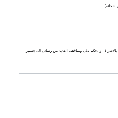
ى شحاته)
قام بالأشراف والحكم على ومناقشة العديد من رسائل الماجستير