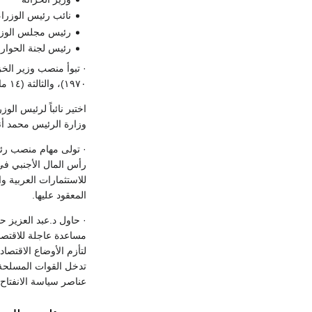
نائب رئيس الوزراء ووز
رئيس مجلس الوزراء من 25/9 / 4
رئيس لجنة الحوار الوطني
١٩٧٠)، والثالثة (١٤ مايو ١٩٧١)، والرابعة (١٩ سبتمبر ١٩٧١)، فوزارة د.عزيز صدقي الأولى (١٧ يناير ١٩٧٢).
وزارة الرئيس محمد أنور السادا
رأس المال الأجنبي في
للاستثمارات العربية و
المعقود عليها.
· حاول د.عبد العزيز ح
مساعدة عاجلة للاقتصاد
عناصر سياسة الانفتاح.