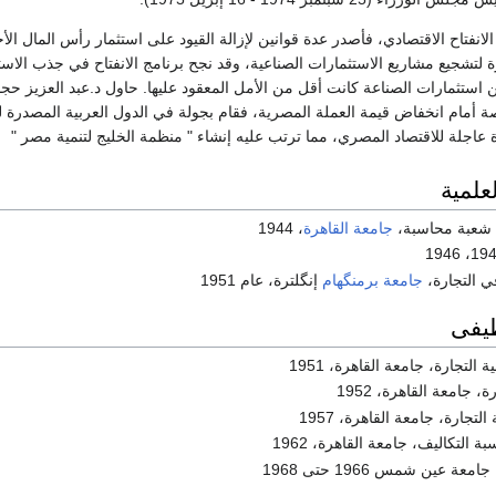
نفتاح الاقتصادي، فأصدر عدة قوانين لإزالة القيود على استثمار رأس المال ال
لتشجيع مشاريع الاستثمارات الصناعية، وقد نجح برنامج الانفتاح في جذب الاستث
 استثمارات الصناعة كانت أقل من الأمل المعقود عليها. حاول د.عبد العزيز حج
ة أمام انخفاض قيمة العملة المصرية، فقام بجولة في الدول العربية المصدرة ل
عاجلة للاقتصاد المصري، مما ترتب عليه إنشاء " منظمة الخليج لتنمية مصر "
علمية
 شعبة محاسبة،
جامعة القاهرة
، 1944
ي التجارة،
جامعة برمنگهام
إنگلترة، عام 1951
ظيفى
لتجارة، جامعة القاهرة، 1951
 جامعة القاهرة، 1952
لتجارة، جامعة القاهرة، 1957
التكاليف، جامعة القاهرة، 1962
عة عين شمس 1966 حتى 1968