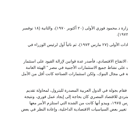
· تبوأ منصب وزير الخزانة في الوزارات الآتية: وزارة جمال عبد الناصر العاشرة (٢٠ مارس ١٩٦٨)، ووزارة د.محمود فوزي الأولى (٢٠ أكتوبر ١٩٧٠)، والثانية (١٨ نوفمبر
اختير نائباً لرئيس الوزراء ووزيراً للمالية والاقتصاد والتجارة الخارجية في وزارة الرئيس محمد أنور السادات الأولى (٢٧ مارس ١٩٧٣)، ثم نائباً أول لرئيس الوزراء في
مبر ١٩٧٤-١٦ إبريل ١٩٧٥)، وكان المخطط لسياسة الانفتاح الاقتصادي، فأصدر عدة قوانين لإزالة القيود على استثمار
لى نشاط جميع الاستثمارات الأجنبية في مصر " الهيئة العامة
نبية في مجال البنوك، ولكن استثمارات الصناعة كانت أقل من الأمل
قام بجولة في الدول العربية المصدرة للبترول، لمحاولة تقديم
لمتردي للاقتصاد المصري كان بحاجة إلى إيجاد عمل فوري، ونتيجة
لتأزم الأوضاع الاقتصادية، قامت أعمال عنف واضطرابات بين عمال الصناعة في نهاية شهري يناير ومارس ١٩٧٥، ويبدو أنها كانت من الشدة التي استلزم الأمر معها
ور السادات عبد العزيز حجازي في إبريل ١٩٧٥، عقب الإعلان عن تغيير بعض السياسيات الاقتصادية الداخلية، وإعادة النظر في بعض