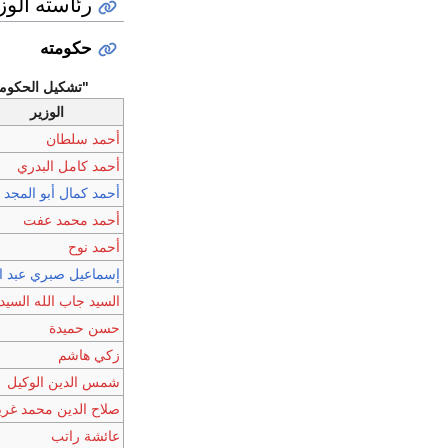
رئاسته الوز
حكومته
"تشكيل الحكومة من 17 يناير 1972 - 
الوزير
أحمد سلطان
أحمد كامل البدري
أحمد كمال أبو المجد
أحمد محمد عفت
أحمد نوح
إسماعيل صبري عبد ال
السيد جاب الله السيد
حسن حميدة
زكي هاشم
شمس الدين الوكيل
صلاح الدين محمد غر
عائشة راتب