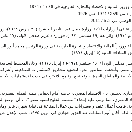
ير المالية والاقتصاد والتجارة الخارجية في 26 / 4 / 1974
197 حتى 1975
 في 3/ 5 / 2011
ت الثانية (٢٥ إبريل ١٩٧٤).
· تولى مهام منصب رئيس مجلس الوزراء (٢٥ سبت
 مصر، وأنشئت المناطق الحرة لتشجيع مشاريع الاستثمارات الصناعية، وأشرفت ع
الأجنبية والمناطق الحرة "، وقد نجح برنامج الانفتاح في جذب الاستثمارات الأج
جازي تحسين أداء الاقتصاد المصري، خاصة أمام انخفاض قيمة العملة المصرية، ف
 المصري، مما ترتب عليه إنشاء " منظمة الخليج لتنمية مصر "، إلا أن الوضع ا
تدخل القوات المسلحة، لذلك أقال أن