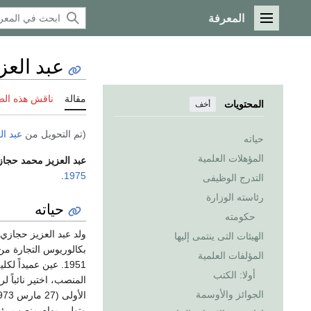
المعرفة
القائمة الرئيسية
عبد الع
مقالة
ناقش هذه ال
المحتويات
أخف
(تم التحويل من
عبد ا
حياته
المؤهلات العلمية
عبد العزيز محمد حجا
.
1975
التدرج الوظيفى
رئاسته الوزارة
حياته
حكومته
ولد عبد العزيز حجاز
الهيئات التى ينتمى إليها
المؤلفات العلمية
أولا: الكتب
المنصب، اختير نائباً ل
الجوائز والأوسمة
وتولى مهام منصب رئيس مجلس الوزراء (