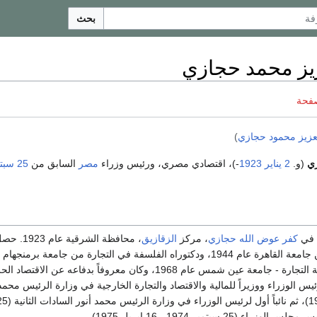
بحث
زيز محمد حجازي
صفحة
لعزيز محمود حجازي
)
زي
(و.
2 يناير
1923
-)، اقتصادي مصري، ورئيس وزراء
مصر
السابق من
25 سبتمبر
ي في
كفر عوض الله حجازي
، مركز
الزقازيق
، محافظة الشرقية
بكالوريوس التجارة من جامعة القاهرة عام 1944، ودكتوراه الفلسفة في التجارة من جامعة برم
1951. عين عميداً لكلية التجارة - جامعة عين شمس عام 1968، وكان معروفاً بدفاعه عن
رئيس الوزراء ووزيراً للمالية والاقتصاد والتجارة الخارجية في وزارة الرئيس محمد
25 سبتمبر 1974 - 16 إبريل 1975).