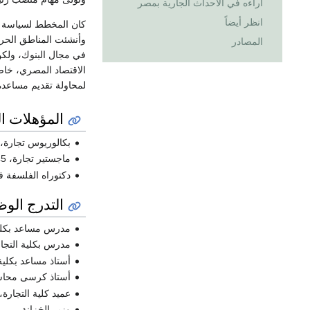
اراءه في الاحداث الجارية بمصر
انظر أيضاً
كان المخطط لسياسة الا
وأنشئت المناطق الحرة 
المصادر
في مجال البنوك، ولكن
الاقتصاد المصري، خاص
لمحاولة تقديم مساعدة 
المؤهلات ال
بكالوريوس تجارة،
ماجستير تجارة، 1945، 1946
دكتوراه الفلسفة ف
التدرج الو
مدرس مساعد بكلية ا
مدرس بكلية التجارة،
أستاذ مساعد بكلية ا
أستاذ كرسى محاسبة 
عميد كلية التجارة، جام
وزير الخزانة