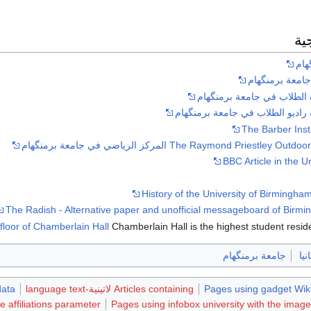
ية
هام
امعة برمنگهام
The Barber Insti
The Raymond Priestl المركز الرياضي في جامعة برمنگهام
BBC Article in the U
History of the University of Birmingha
The Radish - Alternative paper and unofficial messageboard of Birmi
floor of Chamberlain Hall
Chamberlain Hall is the highest student resid
نيا
جامعة برمنگهام
Pages using gadget Wiki
Articles containing لاتينية-language text
data
e affiliations parameter
Pages using infobox university with the ima