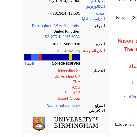
طلبة قبل
22,940 (2013/14)
البكالوريوس
[6]
طلاب
12,505 (2013/14)
Ives, E. (2
الدراسات العليا
الموقع
،
West Midlands
،
Birmingham
United Kingdom
52°27′2″N
1°55′50″W
Mason
ة
الحرم
Urban, Suburban
The
ة
ألوان المدرسة
The University
College scarves
[اظهر]
ماة
الانتساب
Universitas 21
Universities UK
EUA
ACU
Sutton 13
Russell Group
الموقع
birmingham.ac.uk
الإلكتروني
Th
Education,