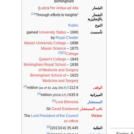
Birmingham
الشعار
Per Ardua ad Alta
(
Latin
)
[1]
الشعار
"Through efforts to heights"
بالإنجليزية
النوع
Public
تأسست
1900 – gained
University Status
by
Royal Charter
Mason University College
1898 –
Mason Science
1875 –
[3]
[2]
College
Queen's College
1843 –
Birmingham Royal School
1836 –
of Medicine and Surgery
Birmingham School of
1825 –
Medicine and Surgery
[4]
الوقف
£
112.6 million
(as of 31 July 2017)
[4]
الميزانية
£
635.6 million
(2016-17)
[5]
المستشار
Lord Bilimoria
نائب المستشار
David Eastwood
Sir
The
Lord President of the Council
Visitor
ex officio
[6]
الطلبة
35,445 (2013/14)
Foster, A
[6]