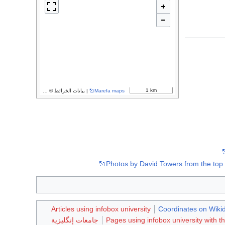
1 km
Marefa maps
| بيانات الخرائط ©
مساهمو OpenStreetMap
Photos by David Towers from the top 
Articles using infobox university
Coordinates on Wiki
Pages using infobox university with th
جامعات إنگليزية