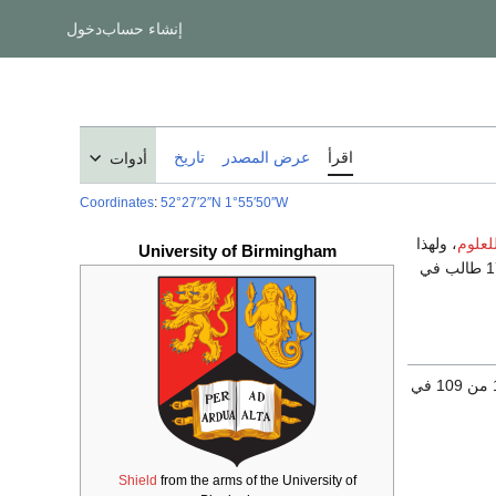
إنشاء حساب
دخول
اقرأ
عرض المصدر
تاريخ
أدوات
Coordinates
:
52°27′2″N
1°55′50″W
لعلوم
، ولهذا
University of Birmingham
. وهي أيضاً هيئة بحوث كبيرة، وحالياً يوجد فيها 17,000 طالب في
Shield
from the arms of the University of