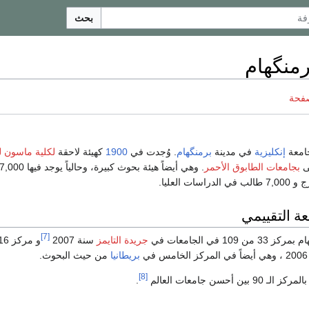
بحث
رمنگهام
صفحة
امعة
إنكليزية
في مدينة
برمنگهام
. وُجدت في
1900
كهيئة لاحقة
لكلية ماسون ل
ى
بجامعات الطابوق الأحمر
ت العليا.
ة التقييمي
[7]
10 في الجامعات في
جريدة التايمز
سنة 2007
و مركز 16 من 109 في
في
بريطانيا
من حيث البحوث.
[8]
ن أحسن جامعات العالم
.