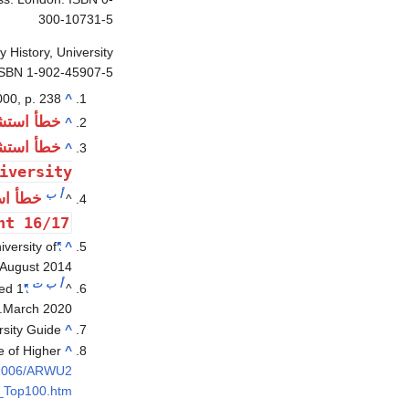
300-10731-5
 History, University
ISBN 1-902-45907-5
000, p. 238.
^
خطأ استش
^
خطأ استش
^
iversity
أ
ب
خطأ اس
^
nt 16/17
iversity of
"Lord Bilimoria installed as Chancellor of the University of Birmingham"
^
 August
2014
أ
ب
ت
ved
1
"Where do HE students study?"
^
.
March
2020
sity Guide
^
e of Higher
^
k/2006/ARWU2
_Top100.htm