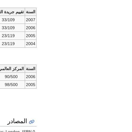
السنة
تقييم جريدة الت
33/109
2007
33/109
2006
23/119
2005
23/119
2004
السنة
المركز العالمي
90/500
2006
98/500
2005
المصادر
ess: London. ISBN 0-