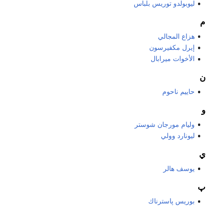
ليوبولدو توريس بلباس
م
هزاع المجالي
إيرل مكفيرسون
الأخوات ميرابال
ن
حاييم ناحوم
و
وليام مورجان شوستر
ليونارد وولي
ي
يوسف هالر
پ
بوريس پاسترناك