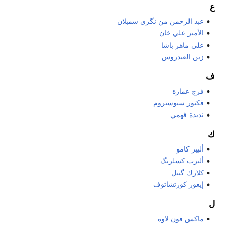
ع
عبد الرحمن من نگري سمبلان
الأمير علي خان
علي ماهر باشا
زين العيدروس
ف
فرج عمارة
ڤكتور سيوستروم
نديدة فهمي
ك
ألبير كامو
ألبرت كسلرنگ
كلارك گيبل
إيغور كورتشاتوف
ل
ماكس فون لاوه