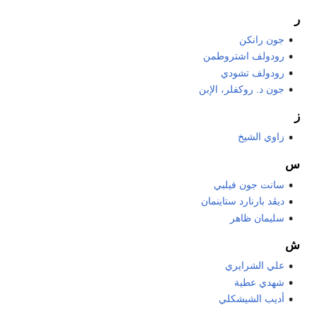
ر
جون رانكن
رودولف اشتروطمن
رودولف تشودي
جون د. روكفلر، الإبن
ز
زاوي الشيخ
س
سانت جون فيلبي
ديڤد بارنارد ستاينمان
سليمان ظاهر
ش
علي الشرايري
شهدي عطية
أديب الشيشكلي