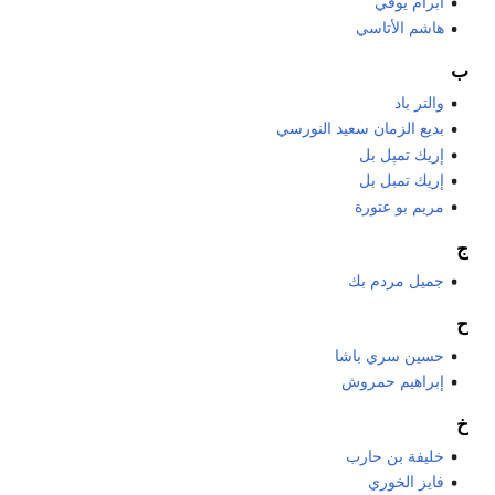
ابرام يوفي
هاشم الأتاسي
ب
والتر باد
بديع الزمان سعيد النورسي
إريك تمپل بل
إريك تمبل بل
مريم بو عتورة
ج
جميل مردم بك
ح
حسين سري باشا
إبراهيم حمروش
خ
خليفة بن حارب
فايز الخوري