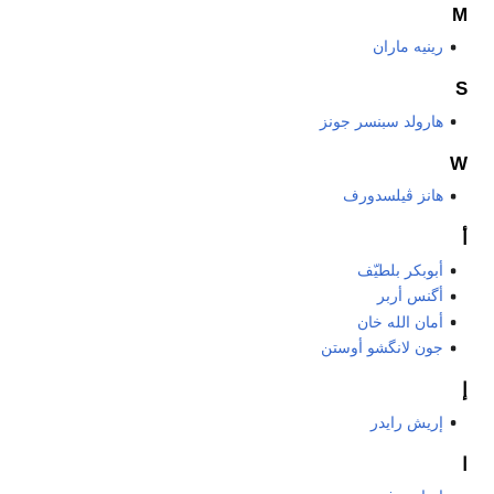
M
رينيه ماران
S
هارولد سبنسر جونز
W
هانز ڤيلسدورف
أ
أبوبكر بلطيّف
أگنس أربر
أمان الله خان
جون لانگشو أوستن
إ
إريش رايدر
ا