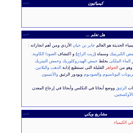
كيميائيون
تحرير
هل تعلم ...
تحرير
ياء الحديثة هو العالم
جابر بن حيان
الأزدي ومن أهم انجازاته :
ض الكبريتيك
وسماه (
زيت الزاج
) و اكتشاف
الصودا الكاوية
.
ر
الماء الملكى
بخلط
حمض الهيدروكلوريك
وحمض النيتريك
 وهو من
الجواهر
القليلة التى تستطيع إذابة
الذهب
والبلاتين
.
بونات البوتاسيوم
والصوديوم
ويودور الزئبق
والأنتيمون
ات
الزئبق
ووضع أبحاثا في التكلس وأبحاثا في إرجاع المعدن
الأوكسجين
.
مشاريع ويكي
تحرير
 الكيمياء