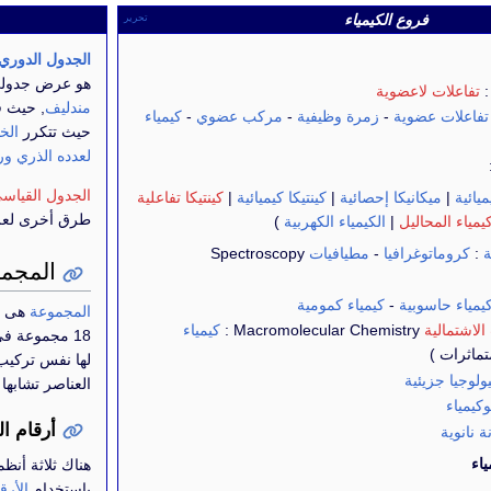
فروع الكيمياء
تحرير
الجدول الدوري
هو عرض جدول
تفاعلات لاعضوية
مندليف
, حيث ق
تفاعلات عضوية
-
زمرة وظيفية
-
مركب عضوي
-
كيمياء
حيث تتكرر
الخ
لعدده الذري
ور
الجدول القياس
يائية
|
ميكانيكا إحصائية
|
كينتيكا كيميائية
|
كينتيكا تفاعلية
طرق أخرى لعرض 
يمياء المحاليل
|
الكيمياء الكهربية
)
ة
:
كروماتوغرافيا
-
مطيافيات
Spectroscopy
المجم
يمياء حاسوبية
-
كيمياء كمومية
المجموعة
هى ال
الاشتمالية
Macromolecular Chemistry :
كيمياء
18 مجموعة ف
تماثرات )
لها نفس تركي
يولوجيا جزيئية
العناصر تشابها
كيمياء
أرقام ا
ة نانوية
اء
هناك ثلاثة أنظ
باستخدام
الأرق