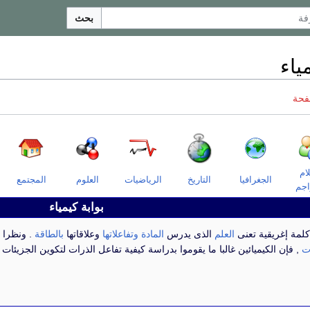
بحث
ياء
فحة
لام
الجغرافيا
التاريخ
الرياضيات
العلوم
المجتمع
اجم
بوابة كيمياء
لمة إغريقية تعنى
العلم
الذى يدرس
المادة
وتفاعلاتها
وعلاقاتها
بالطاقة
. ونظرا ل
ت
, فإن الكيميائين غالبا ما يقوموا بدراسة كيفية تفاعل الذرات لتكوين الجزيئات