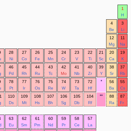
1
H
4
3
Be
Li
12
11
Mg
Na
9
28
27
26
25
24
23
22
21
20
19
u
Ni
Co
Fe
Mn
Cr
V
Ti
Sc
Ca
K
7
46
45
44
43
42
41
40
39
38
37
g
Pd
Rh
Ru
Tc
Mo
Nb
Zr
Y
Sr
Rb
*
9
78
77
76
75
74
73
72
56
55
u
Pt
Ir
Os
Re
W
Ta
Hf
Ba
Cs
**
1
110
109
108
107
106
105
104
88
87
g
Ds
Mt
Hs
Bh
Sg
Db
Rf
Ra
Fr
4
63
62
61
60
59
58
57
d
Eu
Sm
Pm
Nd
Pr
Ce
La