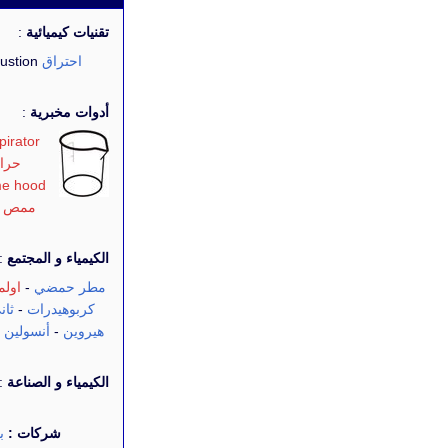
تقنيات كيميائية
:
احتراق
Combustion -
أدوات مخبرية
:
pirator
حرا
e hood
ممص
pette -
الكيمياء و المجتمع
:
مطر حمضي
-
اولم
كربوهيدرات
-
ثان
هيروين
-
أنسولين
-
الكيمياء و الصناعة
:
شركات :
ب