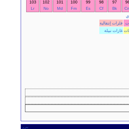
103
102
101
100
99
98
97
9
Lr
No
Md
Fm
Es
Cf
Bk
C
ي
ات
فلزات إنتقالية
ات
غازات نبيلة
تحرير