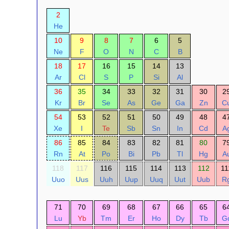
2
He
10
9
8
7
6
5
Ne
F
O
N
C
B
18
17
16
15
14
13
Ar
Cl
S
P
Si
Al
36
35
34
33
32
31
30
2
Kr
Br
Se
As
Ge
Ga
Zn
C
54
53
52
51
50
49
48
4
Xe
I
Te
Sb
Sn
In
Cd
A
86
85
84
83
82
81
80
7
Rn
At
Po
Bi
Pb
Tl
Hg
A
118
117
116
115
114
113
112
11
Uuo
Uus
Uuh
Uup
Uuq
Uut
Uub
R
71
70
69
68
67
66
65
6
Lu
Yb
Tm
Er
Ho
Dy
Tb
G