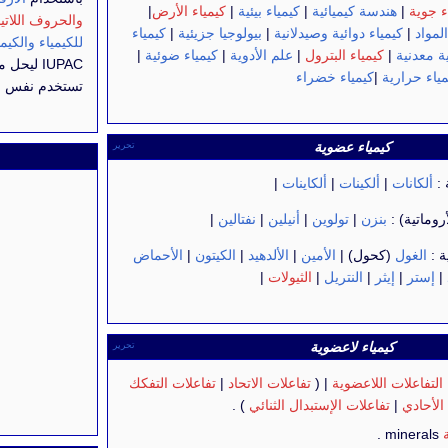
ء جوية
|
هندسة كيميائية
|
كيمياء بيئية
|
كيمياء الأرض
|
والحروف اللاتين
لمواد
|
كيمياء دوائية وصيدلانية
|
بيولوجيا جزيئية
|
كيمياء
للكيمياء والكيمي
ة معدنية
|
كيمياء البترول
|
علم الأدوية
|
كيمياء ضوئية
|
IUPAC لي
مياء حرارية
|
كيمياء خضراء
تستخدم نفس ال
كيمياء عضوية
تحرير
 :
ألكانات
|
ألكينات
|
ألكاينات
|
روماتية) :
بنزن
|
تولوين
|
أنيلين
|
نفتالين
|
ة :
الغول
(كحول) |
الأمين
|
الألدهيد
|
الكيتون
|
الأحماض
|
إستر
|
إيثر
|
النتريل
|
الثيولات
|
كيمياء لاعضوية
تحرير
التفاعلات اللاعضوية
| (
تفاعلات الاتحاد
|
تفاعلات التفكك
الأحادي
|
تفاعلات الإستبدال الثنائي
) .
minerals .