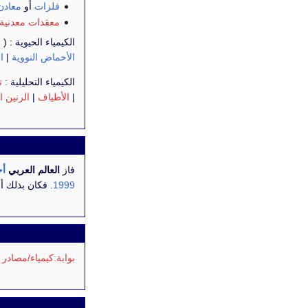
فلزات
أو
معادن
معقدات معدنية
الكيمياء الحيوية : (
ا
الأحماض النووية
|
ال
الكيمياء التحليلية :
ت
|
الأطياف
|
الرنين ا
فاز
العالم العربي
أح
1999
. فكان بذلك أ
بوابة:كيمياء/مصادر