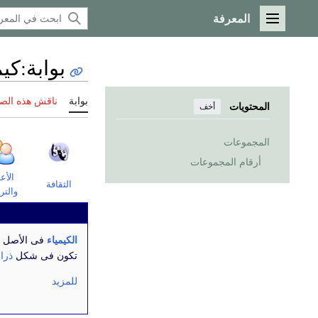
المعرفة
القائمة الرئيسية
بوابة
:
كيم
بوابة
ناقش هذه الص
المحتويات
أخف
المجموعات
أرقام المجموعات
الأع
الثقافة
والتر
الكيمياء
فى الأصل ك
تكون فى شكل
ذرا
للمزيد