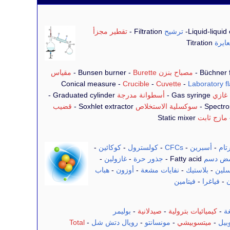
ترشيح
Filtration -
تقطير مجزأ
ايرة
Titration
مصباح بنزن
Bunsen burner -
Burette
-
مقياس
Crucible
-
Cuvette
-
Laboratory f
غازي
Gas syringe -
أسطوانة مدرجة
Graduated cylinder -
سوكسلية الاستخلاص
Soxhlet extractor -
قضيب
مازج ثابت
Static mixer
تام
-
أسبرين
-
CFCs
-
كولسترول
-
كوكائين
-
ض دسم
Fatty acid -
جذور حرة
-
غازولين
-
سلين
-
بلاستيك
-
نفايات مشعة
-
أوزون
-
هباب
ن
-
فياغرا
-
فيتامين
ة
-
كيميائيات بترولية
-
صيدلانية
-
بوليمر
بيل
-
ميتسوبيشي
-
مونسانتو
-
رويال دتش شل
-
Total