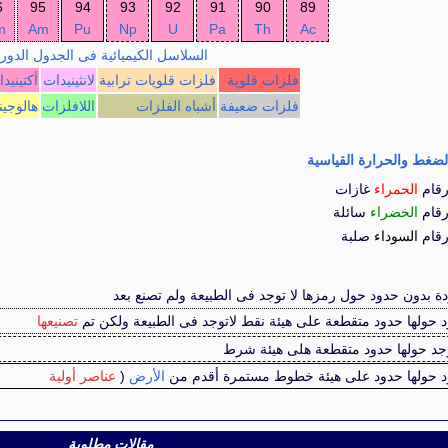
6
95
94
93
92
91
90
89
m
Am
Pu
Np
U
Pa
Th
Ac
السلاسل الكيميائية فى الجدول الدور
فلزات قلوية
فلزات قلويات ترابية
لانثينيدات
أكتينيد
فلزات ضعيفة
أشباه الفلزات
اللافلزات
هالوجين
غط والحرارة القياسية
رقام
الحمراء
غازات
رقام
الخضراء
سائلة
رقام
السوداء
صلبة
دة بدون حدود حول رمزها لا توجد فى الطبيعة ولم تصنع بعد
د حولها حدود متقطعة على هيئة نقط لاتوجد فى الطبيعة ولكن تم
تصنيعها
وجد حولها حدود متقطعة هلى هيئة شرط
ود حولها حدود على هيئة خطوط مستمرة أقدم من
الأرض
(
عناصر أولية
مقالات مطلوبة