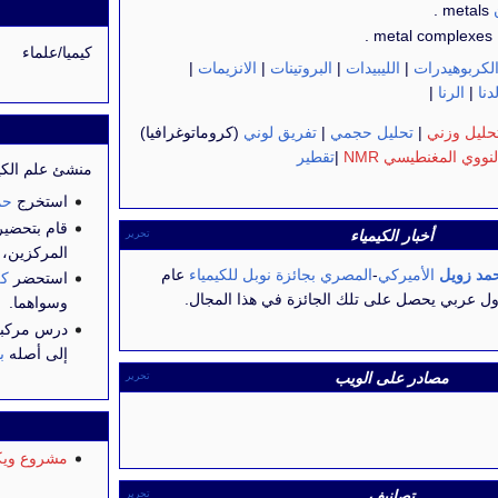
metals .
metal complexes .
كيميا/علماء
لكربوهيدرات
|
الليبيدات
|
البروتينات
|
الانزيمات
|
دنا
|
الرنا
|
حليل وزني
|
تحليل حجمي
|
تفريق لوني
(كروماتوغرافيا)
لنووي المغنطيسي NMR
|
تقطير
منشئ علم الكيم
استخرج
حم
قام بتحضي
أخبار الكيمياء
تحرير
المركزين،
مد زويل
الأميركي
-
المصري
بجائزة نوبل للكيمياء
عام
استحضر
كر
ول عربي يحصل على تلك الجائزة في هذا المجال.
وسواهما.
درس مركب
إلى أصله
ب
مصادر على الويب
تحرير
مشروع ويكي
تصانيف
تحرير