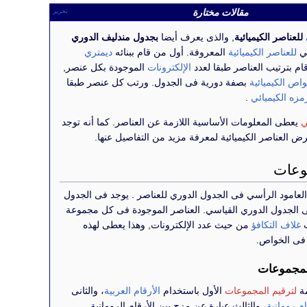
مقالات مختارة
تحرير
للعناصر الكيميائية
, والذى يعرف أيضا
بجدول مندليف الدوري
ي
للعناصر الكيميائية
المعروفة. أول من قام ببنائه
ديمتري
ام بترتيب العناصر طبقا لعدد
الإلكترونات
الموجودة بكل عنصر,
واص الكيميائية
بصفة دورية فى الجدول. ورتب كل عنصر طبقا
مزه الكيميائي
.
ي
يعطى المعلومات الأساسية اللازمة عن العناصر. كما أنه توجد
العناصر الكيميائية لمعرفة مزيد من التفاصيل عنها.
وعات
عامود الرأسي فى الجدول الدوري للعناصر . يوجد فى الجدول
ى الجدول الدوري القياسي. العناصر الموجودة فى كل مجموعة
ب
غلاف التكافؤ
من حيث عدد الإلكترونات, وهذا يعطى لهذه
 فى الخواص.
لمجموعات
مة
لترقيم المجموعات
الأول باستخدام
الأرقام العربية
، والثانى
ام رومانية
، والثالث عبارة عن مزج بين الأرقام الرومانية