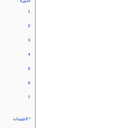
الدورة
↓
1
2
3
4
5
6
7
*
لانثينيدات