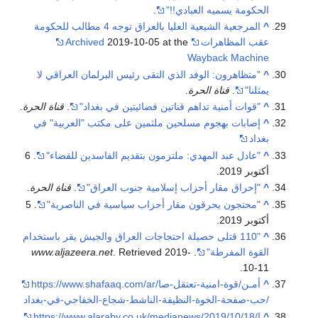
الحكومة يسميه العبادي!!"
.
^
المرجعية الشيعية العليا بالعراق توجه 4 مطالب للحكومة
عقب المظاهرات
2019-10-05 at the
Archived
Wayback Machine
^
"متظاهرون: الوفد الذي التقى رئيس البرلمان العراقي لا
يمثلنا"
.
قناة الحرة
.
^
"قوات أمنية تداهم قناتين فضائيتين في بغداد"
.
قناة الحرة
.
^
إصابات بهجوم مسلحين ملثمين على مكتب "العربية" في
بغداد
^
"عادل عبد المهدي: ملتزمون بتقديم الفاسدين للقضاء"
. 6
أكتوبر 2019.
^
"إحراق مقار أحزاب إسلامية جنوب العراق"
.
قناة الحرة
.
^
"محتجون يحرقون مقار أحزاب سياسية في الناصرية"
. 5
أكتوبر 2019.
^
"110 قتلى حصيلة احتجاجات العراق والجيش يقر باستخدام
القوة المفرطة"
.
2019-
. Retrieved
www.aljazeera.net
.
10-11
^
https://www.shafaaq.com/ar/أمـن/قوة-امنية-تعتقل-صا
حب-صفحة-الخوة-النظيفة-الناشط-شجاع-الخفاجي-في-بغداد/
^
https://www.alaraby.co.uk/medianews/2019/10/18/إ