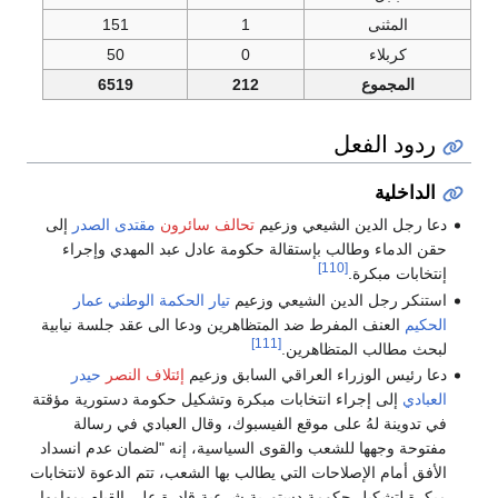
المثنى
1
151
كربلاء
0
50
المجموع
212
6519
ردود الفعل
الداخلية
دعا رجل الدين الشيعي وزعيم
تحالف سائرون
مقتدى الصدر
إلى
حقن الدماء وطالب بإستقالة حكومة عادل عبد المهدي وإجراء
[110]
إنتخابات مبكرة.
استنكر رجل الدين الشيعي وزعيم
تيار الحكمة الوطني
عمار
الحكيم
العنف المفرط ضد المتظاهرين ودعا الى عقد جلسة نيابية
[111]
لبحث مطالب المتظاهرين.
دعا رئيس الوزراء العراقي السابق وزعيم
إئتلاف النصر
حيدر
العبادي
إلى إجراء انتخابات مبكرة وتشكيل حكومة دستورية مؤقتة
في تدوينة لهُ على موقع الفيسبوك، وقال العبادي في رسالة
مفتوحة وجهها للشعب والقوى السياسية، إنه "لضمان عدم انسداد
الأفق أمام الإصلاحات التي يطالب بها الشعب، تتم الدعوة لانتخابات
مبكرة لتشكيل حكومة دستورية شرعية قادرة على القيام بمهامها