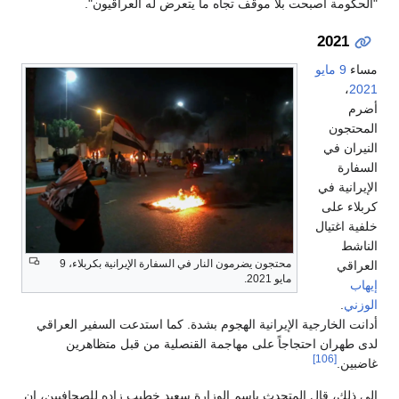
"الحكومة أصبحت بلا موقف تجاه ما يتعرض له العراقيون".
2021
مساء
9 مايو
،
2021
أضرم
المحتجون
النيران في
السفارة
الإيرانية في
كربلاء على
خلفية اغتيال
الناشط
محتجون يضرمون النار في السفارة الإيرانية بكربلاء، 9
العراقي
مايو 2021.
إيهاب
الوزني
.
أدانت الخارجية الإيرانية الهجوم بشدة. كما استدعت السفير العراقي
لدى طهران احتجاجاً على مهاجمة القنصلية من قبل متظاهرين
[106]
غاضبين.
إلى ذلك، قال المتحدث باسم الوزارة سعيد خطيب زاده للصحافيين، إن