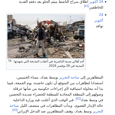
24 أكتوبر
اطلاق سراح الناشط ميثم الحلو بعد دفعهِ الفدية
[41]
للخاطفين
.
24
أكتوبر
توافد
أحد أهالي مدينة الناصرية في أعقاب المذبحة التي شهدتها
المدينة في 28 نوفمبر 2019.
المتظاهرين إلى
ساحة التحرير
بوسط بغداد، مساء الخميس،
استعدادا لتظاهرات من المتوقع أن تكون حاشدة، يوم الجمعة، فيما
بدا أنه محاولة استباقية لأي إجراءات حكومية من شأنها عرقلة
وصولهم إلى المنطقة المحاذية للمنطقة للخضراء شديدة التحصين
[42]
في وسط بغداد
. في الوقت الذي أعلنت فيه وزارة الداخلية
حالة الإنذار القصوى. وبدأت المظاهرات في منتصف الليل
بساحة
[43]
التحرير
وسط بغداد، وهتف المتظاهرين ضد التدخل الإيراني
.