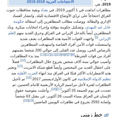
الاحتجاجات العربية 2018-2019
2019
، هي
مظاهرات اندلعت في 1 أكتوبر 2019، في
بغداد
وبقية محافظات جنوب
العراق احتجاجاً على تردّي الأوضاع الاقتصادية للبلد، وانتشار الفساد
الإداري والبطالة. ووصلت مطالب المتظاهرين إلى استقالة
حكومة
عادل عبد المهدي
، وتشكيل حكومة مؤقتة وإجراء انتخابات مبكرة. وندّد
المتظاهرين أيضاً بالتدخل الإيراني في العراق وحرق العديد منهم
العلم
[5]
الإيراني
.
واجهت القوات الأمنية هذه المظاهرات بعنف شديد
واستعملت قوات الأمن أفراد القناصة واستهدفت المتظاهرين
بالرصاص الحي، ووصل عدد القتلى إلى حوالي 200 شخصا بضمنهم
[13]
[12]
[11]
[10]
[9]
[8]
[7]
[6]
أفراد من قوات الشرطة
منذ بدء المظاهرات،
[14]
وأصيب حوالي ستة آلاف شخص بجروح خلال المظاهرات،
فضلاً
[15]
على اعتقال العديد من المحتجين وأيضاً قطع شبكة الانترنت.
وتعتبر
هذهِ الاضطرابات الأكثر فتكا في العراق منذ انتهاء
الحرب الأهلية
ضد
[16]
تنظيم الدولة الإسلامية
في كانون الأول/ديسمبر 2017.
تم تأجيل
التظاهرات لفترة لأجل مراسيم الزيارة الأربعينية للامام الحسين، ثم
[18]
[17]
تجددت في يوم الجمعة 25 أكتوبر
، وأعلنت مفوضية حقوق
الإنسان في العراق مساء السبت 26 أكتوبر، عن مقتل 63 شخصاً
[20]
[19]
وإصابة 2592 بجروح في تظاهرات اليومين الماضيين
.
خط زمني