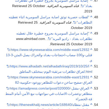
^
"إصابة مراسل السومرية بجروح خطيرة في تظاهرات
بغداد"
.
قناه السومرية العراقية
. Retrieved
25 October
.
2019
^
"لقطات حصرية توثق اصابة مراسل السومرية اثناء تغطيته
التظاهرات"
.
قناه السومرية العراقية
. Retrieved
25
.
October
2019
^
"إصابة مراسل السومرية بجروح خطيرة خلال تغطيته
تظاهرات بغداد - رادیو المربد"
.
.
www.almirbad.com
.
Retrieved
25 October
2019
https://www.skynewsarabia.com/middle-east/12932
^
13-3-قتلى-و100-مصاب-احتجاجات-بغداد-والحراك-يصل-المثن
ى
^
https://www.alhadath.net/alhadath/iraq/2019/10/25/ا
لعراق-تظاهرات-مرتقبة-اليوم-بمختلف-المناطق.html
https://www.skynewsarabia.com/middle-east/12931
^
82-العراق-صفيح-ساخن-دعوات-للتظاهر-ووعود-حكومية
^
https://amadpress.com/ar/post/320000/العراق-مقتل-
متظاهر-وعشرات-الاصابات-في-مواجهات-مع-الأمن-أمام-المنط
قة-الخضراء
^
https://thenewkhalij.news/article/168640/مقتل-متظاه