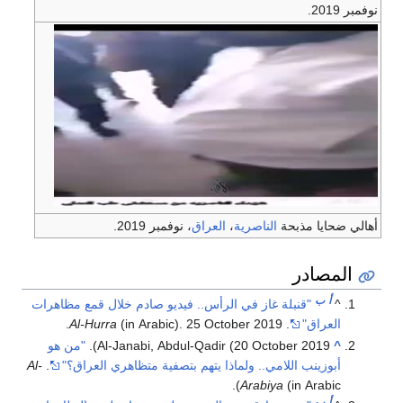
نوفمبر 2019.
أهالي ضحايا مذبحة
الناصرية
،
العراق
، نوفمبر 2019.
المصادر
أ
ب
^
"قنبلة غاز في الرأس.. فيديو صادم خلال قمع مظاهرات
العراق"
.
(in Arabic). 25 October 2019.
Al-Hurra
^
Al-Janabi, Abdul-Qadir (20 October 2019).
"من هو
أبوزينب اللامي.. ولماذا يتهم بتصفية متظاهري العراق؟"
.
Al-
Arabiya
(in Arabic).
أ
ب