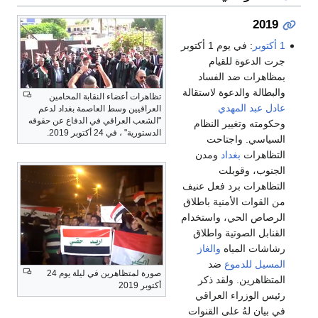
2019
1 أكتوبر
: في يوم 1 أكتوبر
جرت الدعوة للقيام
بمظاهرات ضد الفساد
والبطالة والدعوة لاستقالة
تظاهرات أعضاء النقابة المحامين
عادل عبد المهدي
العراقيين وسط العاصمة بغداد لدعم
"الشعب العراقي في الدفاع عن حقوقه
وحكومته وتغيير النظام
الدستورية" ، في 24 أكتوبر 2019.
السياسي. واجتاحت
التظاهرات
بغداد
ومدن
الجنوب، وقوبلت
التظاهرات برد فعل عنيف
من القوات الأمنية باطلاق
الرصاص الحي، واستخدام
القنابل الصوتية واطلاق
رشاشات المياه
والغاز
المسيل للدموع
ضد
صورة لمتظاهرين في ليلة يوم 24
المتظاهرين. ولقد ذكر
أكتوبر 2019
رئيس الوزراء العراقي
في بيان لهُ على القنوات