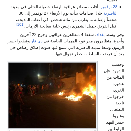
28 نوفمبر
: أفادت مصادر عراقية بارتفاع حصيلة القتلى في مدينة
الناصرية
خلال صدامات بدأت يوم الأربعاء 27 نوفمبر إلى 30
شخصاً وإصابة ما يقارب من مائة شخص. في أعقاب المذبحة،
[101]
أقيل الفريق جميل الشمري رئيس خلية معالجة الأزمات.
وفي وسط
بغداد
، سقط 4 متظاهرين عراقيين وجرح 22 آخرين.
وأحرق متظاهرون مقر فوج المهمات الخاصة في
ذي قار
وقطعوا جسر
الزيتون وسط مدينة الناصرية التي سمع فيها صوت إطلاق رصاص حي
بعد أن فرضت السلطات حظر تجوال فيها.
وحسب
الشهود، فإن
المئات من
عشيرة
الغزي،
خرجوا من
ناحية
البطحاء،
وعبروا
جسر الفهد
الرابط بين