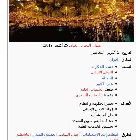
ميدان التحرير، بغداد
، 25 أكتوبر 2019.
1 أكتوبر –
الحاضر
التاريخ
العراق
المكان
السبب
فساد الحكومة
التدخل الإيراني
البطالة
تدني الأجور
ضعف
الخدمات العامة
دعم
عبد الوهاب السعدي
الأهداف
تغيير الحكومة والنظام
إنهاء التدخل الإيراني
حل المليشيات
محاكمة السياسيين الفسدة
تحسين الخدمات العامة
المظاهرات
،
الاعتصامات
،
أعمال الشغب
،
العصيان المدني
،
الناشطية
الطرق
أونلاين