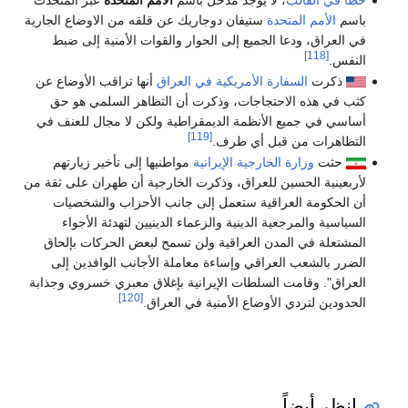
باسم
الأمم المتحدة
ستيفان دوجاريك عن قلقه من الاوضاع الجارية
في العراق، ودعا الجميع إلى الحوار والقوات الأمنية إلى ضبط
[118]
النفس.
ذكرت
السفارة الأمريكية في العراق
أنها تراقب الأوضاع عن
كثب في هذه الاحتجاجات، وذكرت أن التظاهر السلمي هو حق
أساسي في جميع الأنظمة الديمقراطية ولكن لا مجال للعنف في
[119]
التظاهرات من قبل أي طرف.
حثت
وزارة الخارجية الإيرانية
مواطنيها إلى تأخير زيارتهم
لأربعينية الحسين للعراق، وذكرت الخارجية أن طهران على ثقة من
أن الحكومة العراقية ستعمل إلى جانب الأحزاب والشخصيات
السياسية والمرجعية الدينية والزعماء الدينيين لتهدئة الأجواء
المشتعلة في المدن العراقية ولن تسمح لبعض الحركات بإلحاق
الضرر بالشعب العراقي وإساءة معاملة الأجانب الوافدين إلى
العراق". وقامت السلطات الإيرانية بإغلاق معبري خسروي وجذابة
[120]
الحدودين لتردي الأوضاع الأمنية في العراق.
انظر أيضاً