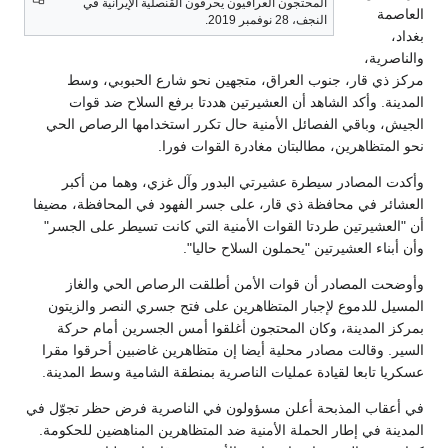
المحتجون العراقيون يحرقون القنصلية الإيرانية في
العاصمة
النجف، 28 نوفمبر 2019.
بغداد،
والناصرية،
مركز ذي قار، جنوب العراق، متجهين نحو شارع الحبوبي، وسط
المدينة. وأكد الشاهد أن العشيرتين هددتا برفع السلاح ضد قوات
الجيش، وباقي الفصائل الأمنية حال تكرر استخدامها الرصاص الحي
نحو المتظاهرين، مطالبتان مغادرة القوات فورا.
وأكدت المصادر سيطرة عشيرتي البدور وآل غزي، وهما من أكبر
العشائر في محافظة ذي قار، على جسر الفهود في المحافظة، مضيفا
أن "العشيرتين طردتا القوات الأمنية التي كانت تسيطر على الجسر"
وأن أبناء العشيرتين "يحملون السلاح حاليا".
وأوضحت المصادر أن قوات الأمن أطلقت الرصاص الحي والغاز
المسيل للدموع لإجبار المتظاهرين على فتح جسري النصر والزيتون
بمركز المدينة، وكان المحتجون أغلقوا أمس الجسرين أمام حركة
السير. وقالت مصادر محلية أيضا إن متظاهرين غاضبين أحرقوا مقرا
عسكريا تابعا لقيادة عمليات الناصرية بمنطقة الشامية وسط المدينة.
في أعقاب المذبحة أعلن مسؤولون في الناصرية فرض حظر تجوّل في
المدينة في إطار الحملة الأمنية ضد المتظاهرين المناهضين للحكومة.