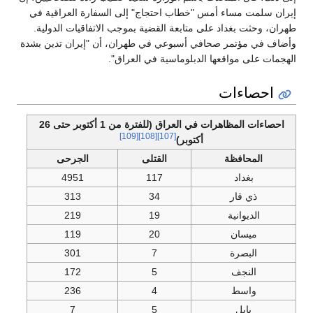
إيران سلمت مساء أمس "خطاب احتجاج" إلى السفارة العراقية في
طهران، وحثت بغداد على متابعة القضية بموجب الاتفاقيات الدولية.
وأضاف في مؤتمر صحافي أسبوعي في طهران، أن "إيران تدين بشدة
الهجمات على مواقعها الدبلوماسية في العراق".
احصاءات
احصاءات المظاهرات في العراق (للفترة من 1 أكتوبر حتى 26
[109]
[108]
[107]
أكتوبر)
المحافظة
القتلى
الجرحى
بغداد
117
4951
ذي قار
34
313
الديوانية
19
219
ميسان
20
119
البصرة
7
301
النجف
5
172
واسط
4
236
بابل
5
7