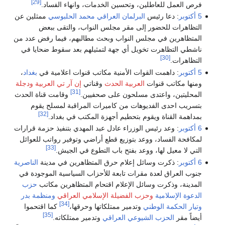
[29]
فرص العمل للعاطلين، وتحسين الخدمات، وانهاء الفساد.
5 أكتوبر
: دعا رئيس
البرلمان العراقي
محمد الحلبوسي
ممثلين عن
التظاهرات للحضور إلى مقر مجلس النواب، والتقى ببعض
المتظاهرين في مجلس النواب وبحث مطالبهم، فيما رفض عدد من
ناشطي التظاهرت تخويل أي جهة لتمثيلهم بعد سقوط ضحايا في
[30]
التظاهرات.
5 أكتوبر
: داهمت القوات الأمنية مكاتب قنوات اعلامية في
بغداد
،
ومنها مكاتب قنوات
العربية الحدث
وقناتي
إن آر تي العربية
ودجلة
[31]
المحليتين، واعتدى مسلحون على صحفيين.
وقامت قناة الحدث
بتسريب احدى الفديوهات من كاميرات المراقبة لمسلح يقوم
[32]
بمداهمة القناة ويقوم بتحطيم أجهزة المكتب في بغداد.
6 أكتوبر
: وعد رئيس الوزراء عادل عبد المهدي بتنفيذ حزمة قرارات
لمكافحة الفساد، ووعد بتوزيع قطع أراضي وتوفير رواتب للعوائل
[33]
التي لا معيل لها، ووعد بفتح باب التطوع في الجيش.
6 أكتوبر
: ذكرت وسائل إعلام حرق المتظاهرين في مدينة
الناصرية
جنوب العراق لعدة مقرات تابعة للأحزاب السياسية الموجودة في
المدينة، وذكرت وسائل الإعلام اقتحام المتظاهرين مكاتب
حزب
الدعوة الإسلامية
وحزب الفضيلة الإسلامي العراقي
ومنظمة بدر
[34]
وتيار الحكمة الوطني
وتدمير ممتلكاتها وحرقها،
كما اقتحموا
[35]
أيضاً مقر
الحزب الشيوعي العراقي
وتدمير ممتلكاته.