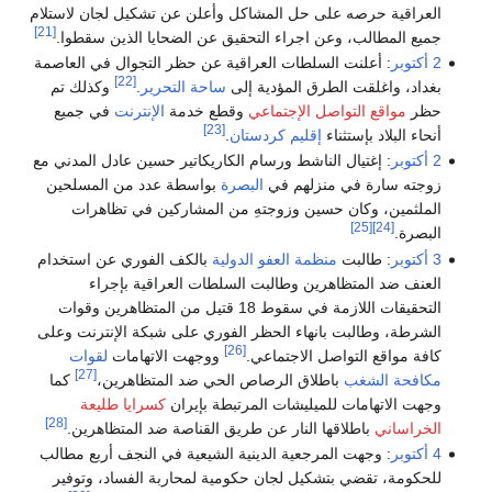
العراقية حرصه على حل المشاكل وأعلن عن تشكيل لجان لاستلام
[21]
جميع المطالب، وعن اجراء التحقيق عن الضحايا الذين سقطوا.
2 أكتوبر
: أعلنت السلطات العراقية عن حظر التجوال في العاصمة
[22]
بغداد، واغلقت الطرق المؤدية إلى
ساحة التحرير
.
وكذلك تم
حظر
مواقع التواصل الإجتماعي
وقطع خدمة
الإنترنت
في جميع
[23]
أنحاء البلاد بإستثناء
إقليم كردستان
.
2 أكتوبر
: إغتيال الناشط ورسام الكاريكاتير حسين عادل المدني مع
زوجته سارة في منزلهم في
البصرة
بواسطة عدد من المسلحين
الملثمين، وكان حسين وزوجتهِ من المشاركين في تظاهرات
[25]
[24]
البصرة.
3 أكتوبر
: طالبت
منظمة العفو الدولية
بالكف الفوري عن استخدام
العنف ضد المتظاهرين وطالبت السلطات العراقية بإجراء
التحقيقات اللازمة في سقوط 18 قتيل من المتظاهرين وقوات
الشرطة، وطالبت بانهاء الحظر الفوري على شبكة الإنترنت وعلى
[26]
كافة مواقع التواصل الاجتماعي.
ووجهت الاتهامات
لقوات
[27]
مكافحة الشغب
باطلاق الرصاص الحي ضد المتظاهرين،
كما
وجهت الاتهامات للميليشات المرتبطة بإيران
كسرايا طليعة
[28]
الخراساني
باطلاقها النار عن طريق القناصة ضد المتظاهرين.
4 أكتوبر
: وجهت المرجعية الدينية الشيعية في النجف أربع مطالب
للحكومة، تقضي بتشكيل لجان حكومية لمحاربة الفساد، وتوفير