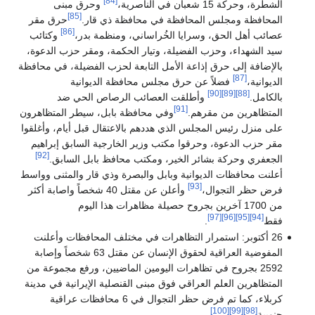
[84]
الشطرة، وحركة 15 شعبان في الناصرية،
وحرق مبنى
[85]
المحافظة ومجلس المحافظة في محافظة ذي قار.
حرق مقر
[86]
عصائب أهل الحق، وسرايا الخُراساني، ومنظمة بدر،
وكتائب
سيد الشهداء، وحزب الفضيلة، وتيار الحكمة، ومقر حزب الدعوة،
بالإضافة إلى حرق إذاعة الأمل التابعة لحزب الفضيلة، في محافظة
[87]
الديوانية،
فضلاً عن حرق مجلس محافظة الديوانية
[90]
[89]
[88]
بالكامل.
وأطلقت العصائب الرصاص الحي ضد
[91]
المتظاهرين من مقرهم.
وفي محافظة بابل، سيطر المتظاهرون
على منزل رئيس المجلس الذي هددهم بالاعتقال قبل أيام، وأغلقوا
مقر حزب الدعوة، وحرقوا مكتب وزير الخارجية السابق إبراهيم
[92]
الجعفري وحركة بشائر الخير، ومكتب محافظ بابل السابق.
أعلنت محافظات الديوانية وبابل والبصرة وذي قار والمثنى وواسط
[93]
فرض حظر التجوال،
وأعلن عن مقتل 40 شخصاً واصابة أكثر
من 1700 آخرين بجروح حصيلة مظاهرات هذا اليوم
[97]
[96]
[95]
[94]
فقط
.
26 أكتوبر: استمرار التظاهرات في مختلف المحافظات وأعلنت
المفوضية العراقية لحقوق الإنسان عن مقتل 63 شخصاً وإصابة
2592 بجروح في تظاهرات اليومين الماضيين، ورفع مجموعة من
المتظاهرين العلم العراقي فوق مبنى القنصلية الإيرانية في مدينة
كربلاء، كما تم فرض حظر التجوال في 6 محافظات عراقية
[100]
[99]
[98]
جنوبية
.