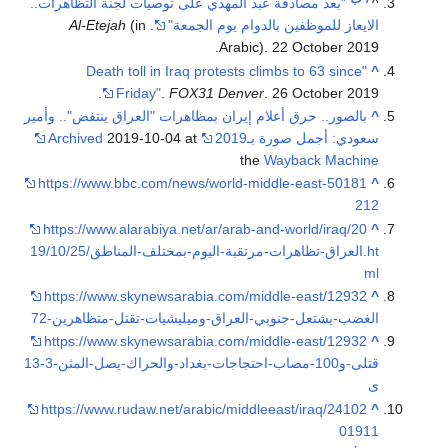
^
"بعد مصادقة عبد المهدي على توصيات لجنة التظاهرات..
الايعاز للموظفين بالدوام يوم الجمعة"
.
(in
Al-Etejah
Arabic). 22 October 2019.
"Death toll in Iraq protests climbs to 63 since
^
Friday"
.
FOX31 Denver
. 26 October 2019.
^
بالصور.. حرق أعلام إيران بمظاهرات "العراق ينتفض".. وأمير
سعودي: أجمل صورة بـ2019
2019-10-04 at
Archived
the
Wayback Machine
https://www.bbc.com/news/world-middle-east-50181
^
212
https://www.alarabiya.net/ar/arab-and-world/iraq/20
^
19/10/25/العراق-تظاهرات-مرتقبة-اليوم-بمختلف-المناطق.ht
ml
https://www.skynewsarabia.com/middle-east/12932
^
72-الغضب-يشتعل-جنوبي-العراق-وميليشيات-تقتل-متظاهرين
https://www.skynewsarabia.com/middle-east/12932
^
13-3-قتلى-و100-مصاب-احتجاجات-بغداد-والحراك-يصل-المثن
ى
https://www.rudaw.net/arabic/middleeast/iraq/24102
^
01911