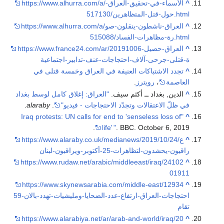
^
https://www.alhurra.com/a/الأسماء-في-تحقيق-العراق-
حول-قتل-المتظاهرين/517130.html
^
https://www.alhurra.com/a/العراق-ناشطون-ينقلون-صو
رة-مظاهرات-الفساد/515088.html
^
https://www.france24.com/ar/20191006-العراق-حصيل
ة-قتلى-جرحى-آلاف-احتجاجات-عنف-تدابير-اجتماعية
^
تجدد الاشتباكات العنيفة في العراق وخمسة قتلى في
العاصمة
،
رويترز
.
^
الدين, بغداد ــ أكثم سيف.
"العراق: إغلاق كامل لوسط بغداد
في ظلّ الاعتقالات وتجدّد الاحتجاجات - فيديو"
.
alaraby
.
"Iraq protests: UN calls for end to 'senseless loss of
^
life'
"
. BBC. October 6, 2019.
^
https://www.alaraby.co.uk/medianews/2019/10/24/ع
راقيون-يحشدون-لتظاهرات-25-أكتوبر-ويراقبون-لبنان
https://www.rudaw.net/arabic/middleeast/iraq/24102
^
01911
https://www.skynewsarabia.com/middle-east/12934
^
59-احتجاجات-العراق-ارتفاع-عدد-الضحايا-ومليشيات-تهدد-بالان
تقام
https://www.alarabiya.net/ar/arab-and-world/iraq/20
^