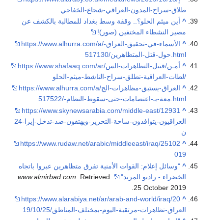
طلاق-سراح-المدون-العراقي-شجاع-الخفاجي
^
أين ميثم الحلو؟.. وقفة وسط بغداد للمطالبة بالكشف عن
مصير النشطاء المختفين (صور)!
^
https://www.alhurra.com/a/الأسماء-في-تحقيق-العراق-
حول-قتل-المتظاهرين/517130.html
^
https://www.shafaaq.com/ar/أمـن/قبيل-التظاهرات-الس
لطات-العراقية-تطلق-سراح-الناشط-ميثم-الحلو/
^
https://www.alhurra.com/a/العراق-يستبق-مظاهرات-الج
معة-بـ-اعتصامات-حتى-سقوط-النظام-/517522.html
https://www.skynewsarabia.com/middle-east/12931
^
24-العراقيون-يتوافدون-ساحة-التحرير-ويهتفون-ضد-تدخل-إيرا
ن
https://www.rudaw.net/arabic/middleeast/iraq/25102
^
019
^
"وسائل إعلام: القوات الأمنية تفرق متظاهرين عبروا باتجاه
الخضراء - رادیو المربد"
.
. Retrieved
www.almirbad.com
.
25 October
2019
https://www.alarabiya.net/ar/arab-and-world/iraq/20
^
19/10/25/العراق-تظاهرات-مرتقبة-اليوم-بمختلف-المناطق