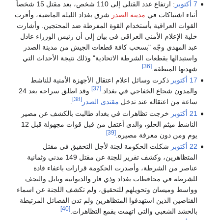
7 أكتوبر
: ارتفاع عدد القتلى إلى 110 شخص، بعد مقتل 15 شخصاً
أثناء اشتباكات في
مدينة الصدر
شرق بغداد الليلة الماضية، وأقرت
القوات العراقية بأستخدام القوة المفرطة ضد المحتجين. وأشارت
خلية الإعلام الأمني العراقي في بيان إلى أن رئيس الوزراء عادل
عبد المهدي وجّه "بسحب كافة قطعات الجيش من مدينة الصدر
واستبدالها بقطعات الشرطة الاتحادية" وذلك نتيجة الأحداث التي
[36]
شهدتها المنطقة.
17 أكتوبر
ذكرت وسائل اعلام اعتقال الأجهزة الأمنية للناشط
[37]
والمدون شجاع الخفاجي في بغداد.
وقد اطلق سراحه بعد 24
[38]
ساعة من اعتقاله عند تدخل
مقتدى الصدر
.
21 أكتوبر
خرجت تظاهرات في بغداد طالبت بالكشف عن مصير
الناشط ميثم الحلو، والذي أعتقل من قبل قوات مجهولة قبل 12
[39]
يوم ومن دون معرفة مصيره.
22 أكتوبر
شكلت الحكومة لجنة لأجل التحقيق في مقتل
المتظاهرين، وكشف تقرير للجنة عن مقتل 149 مدني وثمانية
عناصر من الشرطة، وأصدرت الحكومة قرارات باعفاء قادة
للشرطة في محافظات بغداد وذي قار والديوانية وبابل والنجف
وواسط وميسان وتحويلهم للتحقيق، ولم تكشف اللجنة عن اسماء
القناصين الذين استهدفوا المتظاهرين ولم تدن الفصائل المرتبطة
[40]
بالحشد الشعبي والتي اتهمت بقمع التظاهرات.