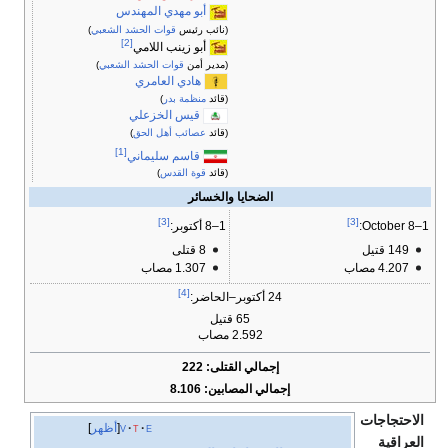
أبو مهدي المهندس
(نائب رئيس
قوات الحشد الشعبي
)
[2]
أبو زينب اللامي
(مدير أمن
قوات الحشد الشعبي
)
هادي العامري
(قائد
منظمة بدر
)
قيس الخزعلي
(قائد
عصائب أهل الحق
)
[1]
قاسم سليماني
(قائد
قوة القدس
)
الضحايا والخسائر
[3]
[3]
1–8 October:
1–8 أكتوبر:
149 قتيل
8 قتلى
4.207 مصاب
1.307 مصاب
[4]
24 أكتوبر–الحاضر:
65 قتيل
2.592 مصاب
إجمالي القتلى: 222
إجمالي المصابين: 8.106
الاحتجاجات
e
t
v
أظهر
العراقية