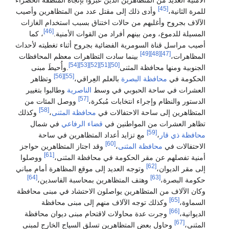
[45]
للمرة الثانية،
وأدى ذلك إلى مقتل عدد من المتظاهرين وأصيب
الآلاف بجروح وأغلبهم من حالات اختناق بسبب استخدام الغازات
[46]
المسيلة للدموع، ومن بينهم أفراد من القوات الأمنية.
، كما
أصيب مراسل قناة السومرية الفضائية بجروح أثناء تغطيته لأحداث
[49]
[48]
[47]
المظاهرات،
بينما سادت التظاهرات معظم المحافظات
[54]
[53]
[52]
[51]
[50]
الجنوبية ومنها محافظة المثنى
.وأُحيطَ مبنى
[56]
[55]
الحكومة في
محافظة البصرة
بالعلم العِراقي،
وتظاهر
العشرات في ساحة الحبوبي في وسط
الناصرية
وطالبوا بتغيير
[57]
الدستور والنظام وإجراء انتخابات مُبكرة،
ووصل المئات من
[58]
المتظاهرين إلى ساحة الاحتفالات في
محافظة المثنى
،
وكذلك
تظاهر العشرات من المواطنين في
قضاء الرفاعي
في شمال
[59]
محافظة ذي قار
،
مع تزايد أعداد المتظاهرين في ساحة
[60]
الاحتفالات في
محافظة المثنى
،
وقد اجتاز المتظاهرين حواجز
[61]
أمنية تفصلهم عن مقر الحكومة في محافظة المثنى،
ووصلوا
[62]
إلى مقر الديوان،
وتوجه العديد إلى موقع المظاهرة أمام مباني
[64]
[63]
حكومة البصرة،
وهتف المتظاهرين بمحاسبة الفاسدين،
وكان الآلاف من المتظاهرين يواصلون الاحتشاد في مبنى محافظة
[65]
السماوة،
وكذلك توجه الآلاف منهم إلى مبنى محافظة
[66]
الديوانية،
وجرت عدة محاولات لاقتحام مبنى ديوان محافظة
[67]
المثنى،
وحاول بعض المتظاهرين تسلق السياج الخارج لمبنى