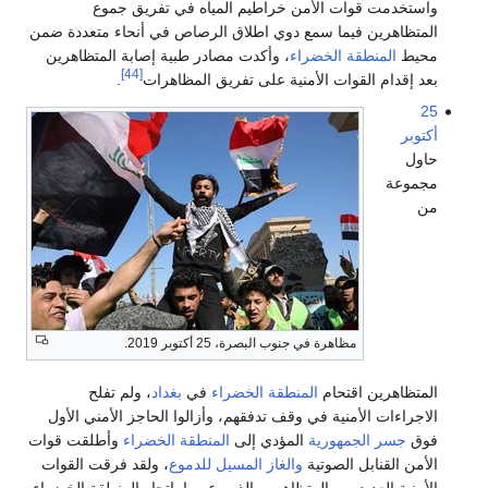
واستخدمت قوات الأمن خراطيم المياه في تفريق جموع
المتظاهرين فيما سمع دوي اطلاق الرصاص في أنحاء متعددة ضمن
محيط
المنطقة الخضراء
، وأكدت مصادر طبية إصابة المتظاهرين
[44]
بعد إقدام القوات الأمنية على تفريق المظاهرات
.
25
أكتوبر
حاول
مجموعة
من
مظاهرة في جنوب البصرة، 25 أكتوبر 2019.
المتظاهرين اقتحام
المنطقة الخضراء
في
بغداد
، ولم تفلح
الاجراءات الأمنية في وقف تدفقهم، وأزالوا الحاجز الأمني الأول
فوق
جسر الجمهورية
المؤدي إلى
المنطقة الخضراء
وأطلقت قوات
الأمن القنابل الصوتية
والغاز المسيل للدموع
، ولقد فرقت القوات
الأمنية العديد من المتظاهرين الذين عبروا بإتجاه المنطقة الخضراء