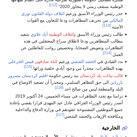
[112]
الوطنية بسقف زمني لا يتجاوز 2020".
حذر رئيس الوزراء الأسبق وزعيم
ائتلاف دولة القانون
نوري
المالكي
من تحريف المظاهرات ودعا للتعاون مع القوات
[113]
الأمنية.
طالب رئيس وزراء الأسبق
وائتلاف الوطنية
أياد علاوي
بتنفيد
مطالب المتظاهرين ودعا لاطلاق سراح المعتقلين في هذه
التظاهرات وتعويض الضحايا، وتخصيص رواتب للعاطلين عن
[114]
العمل.
ندد القيادي في
الحشد الشعبي
وزعيم
كتلة صادقون
قيس الخزعلي
[115]
بهذه التظاهرات، محذراً من وجود أيادي خلفية ورائها.
قالب:بيانات بلد كردستان
نبه رئيس حكومة
اقليم كردستان
مسرور
بارزاني
الى حق التظاهر السلمي، ومحذراً أن تصعيد الاوضاع في
[116]
البلد والمنطقة ليس من صالح احد.
تزامنا مع تجدد التظاهرات في مساء الخميس، 24 أكتوبر 2019
أصدر رئيس الوزراء العراقي عادل عبد المهدي قرارا يقضي بإعادة
جميع الموظفين المفسوخة عقودهم في وزارة الدفاع والداخلية
[117]
ومكافحة الإرهاب والحشد الشعبي
.
الخارجية
خطأ في القالب
، لا يوجد مدخل باسم
الأمم المتحدة
عبر المتحدث