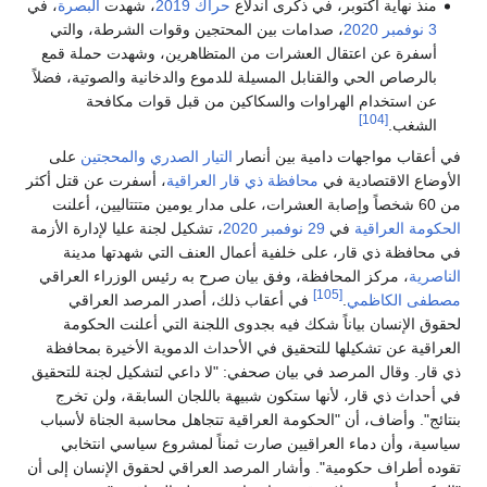
منذ نهاية أكتوبر، في ذكرى اندلاع
حراك 2019
، شهدت
البصرة
، في
3 نوفمبر
2020
، صدامات بين المحتجين وقوات الشرطة، والتي
أسفرة عن اعتقال العشرات من المتظاهرين، وشهدت حملة قمع
بالرصاص الحي والقنابل المسيلة للدموع والدخانية والصوتية، فضلاً
عن استخدام الهراوات والسكاكين من قبل قوات مكافحة
[104]
الشغب.
في أعقاب مواجهات دامية بين أنصار
التيار الصدري
والمحجتين
على
الأوضاع الاقتصادية في
محافظة ذي قار
العراقية
، أسفرت عن قتل أكثر
من 60 شخصاً وإصابة العشرات، على مدار يومين متتتاليين، أعلنت
الحكومة العراقية
في
29 نوفمبر
2020
، تشكيل لجنة عليا لإدارة الأزمة
في محافظة ذي قار، على خلفية أعمال العنف التي شهدتها مدينة
الناصرية
، مركز المحافظة، وفق بيان صرح به رئيس الوزراء العراقي
[105]
مصطفى الكاظمي
.
في أعقاب ذلك، أصدر المرصد العراقي
لحقوق الإنسان بياناً شكك فيه بجدوى اللجنة التي أعلنت الحكومة
العراقية عن تشكيلها للتحقيق في الأحداث الدموية الأخيرة بمحافظة
ذي قار. وقال المرصد في بيان صحفي: "لا داعي لتشكيل لجنة للتحقيق
في أحداث ذي قار، لأنها ستكون شبيهة باللجان السابقة، ولن تخرج
بنتائج". وأضاف، أن "الحكومة العراقية تتجاهل محاسبة الجناة لأسباب
سياسية، وأن دماء العراقيين صارت ثمناً لمشروع سياسي انتخابي
تقوده أطراف حكومية". وأشار المرصد العراقي لحقوق الإنسان إلى أن