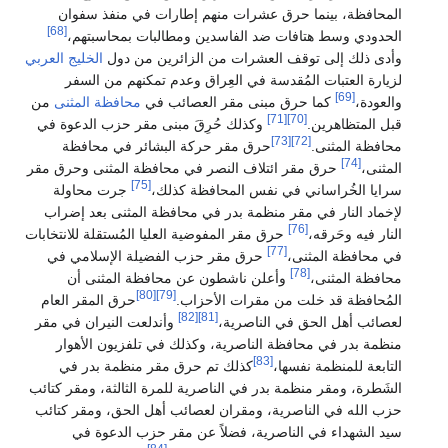
المحافظة، بينما حرق عشرات منهم إطارات في منفذ سفوان
[68]
الحدودي وسط هتافات ضد الفاسدين ومطالبات بمحاسبتهم،
وأدى ذلك إلى توقف العشرات من الزائرين من دول
الخليج العربي
لزيارة العتبات المُقدسة في العِراق وعدم تمكنهم من السفر
[69]
والعودة،
كما حرق مبنى مقر العصائب في
محافظة المثنى
من
[71]
[70]
قبل المتظاهرين.
وكذلك حُرِقَ مبنى مقر حزب الدعوة في
[73]
[72]
محافظة المثنى.
حرق مقر حركة البشائر في محافظة
[74]
المثنى،
حرق مقر ائتلاف النصر في محافظة المثنى وحرق مقر
[75]
سرايا الخُراساني في نفس المحافظة كذلك،
جرت محاولة
لإخماد النار في مقر منظمة بدر في محافظة المثنى بعد إضراب
[76]
النار فيه وحَرقه،
حرق مقر المفوضية العليا المُستقلة للانتخابات
[77]
في محافظة المثنى،
حرق مقر حزب الفضيلة الإسلامي في
[78]
محافظة المثنى،
وأعلن ناشطون عن محافظة المثنى أن
[80]
[79]
المُحافظة قد خلت من مقرات الأحزاب.
حرق المقر العام
[82]
[81]
لعصائب أهل الحق في الناصرية،
وأندلعت النيران في مقر
منظمة بدر في محافظة الناصرية، وكذلك في تلفزيون الأهوار
[83]
التابعة للمنظمة نفسها،
كذلك تم حرق مقر منظمة بدر في
الشَطرة، ومقر منظمة بدر في الناصرية للمرة الثالثة، ومقر كتائب
حزب الله في الناصرية، ومقران لعصائب أهل الحق، ومقر كتائب
سيد الشهداء في الناصرية، فضلاً عن مقر حزب الدعوة في