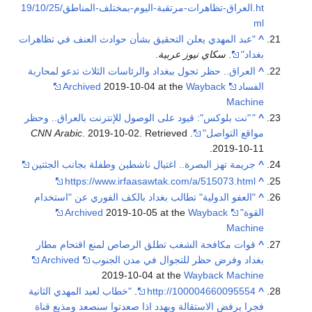
19/10/25/العراق-تظاهرات-مرتقبة-اليوم-بمختلف-المناطق.ht
ml
^
"عبد المهدي يعلن التحقيق بشأن حوادث العنف في تظاهرات
بغداد"
.
سكاي نيوز عربية
.
^
العراق.. حظر تجول ببغداد والرئاسات الثلاث تدعو لمحاربة
الفساد
Wayback
2019-10-04 at the
Archived
Machine
^
"
"نت بلوكس": قيود على الوصول للإنترنت بالعراق.. وحظر
مواقع التواصل"
.
. Retrieved
. 2019-10-02
CNN Arabic
.
2019-10-11
^
جريمة تهز البصرة.. اغتيال ناشطين وطفلة بجانب الجثتين
https://www.irfaasawtak.com/a/515073.html
^
^
"العفو الدولية" تطالب بغداد بالكف الفوري عن "استخدام
القوة"
Wayback
2019-10-05 at the
Archived
Machine
^
قوات مكافحة الشغب تطلق الرصاص لمنع اقتحام مطار
بغداد وفرض حظر للتجوال في مدن الجنوب
Archived
2019-10-04 at the
Wayback Machine
^
http://100004660095554
.
"خطاب لعبد المهدي الثانية
فجرا يرفض الاستقالة ويهدد اذا صعدتوا سنصعد ومذيع قناة