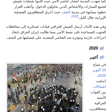
كما شهدت المدينة انتشار عناصر الأمن حيث قاموا بعمليات تفتيش
لجميع السيارات والأشخاص الذين يحاولون الدخول. وأعقب القرار
خطوة مشابهة في مدينة
النجف
حيث أحرق المتظاهرون القنصلية
[102]
الإيرانية خلال الليل.
وفي هذه الأثناء، أرسل الجيش العراقي قيادات عسكرية إلى محافظات
الجنوب للمساعدة على ضبط الأمن بينما طالبت إيران العراق باتخاذ
اجراءات حازمة ومؤثرة ضد العناصر المعتدية على قنصليتها في النجف.
2020
أكتوبر
في صباح
25 أكتوبر
،
2020
اندلعت
اشتباكات
بين القوات
الأمنية
العراقية
ومتظاهرين،