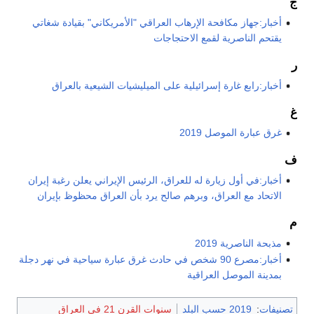
ج
أخبار:جهاز مكافحة الإرهاب العراقي "الأمريكاني" بقيادة شغاتي
يقتحم الناصرية لقمع الاحتجاجات
ر
أخبار:رابع غارة إسرائيلية على الميليشيات الشيعية بالعراق
غ
غرق عبارة الموصل 2019
ف
أخبار:في أول زيارة له للعراق، الرئيس الإيراني يعلن رغبة إيران
الاتحاد مع العراق، وبرهم صالح يرد بأن العراق محظوظ بإيران
م
مذبحة الناصرية 2019
أخبار:مصرع 90 شخص في حادث غرق عبارة سياحية في نهر دجلة
بمدينة الموصل العراقية
تصنيفات
:
2019 حسب البلد
سنوات القرن 21 في العراق