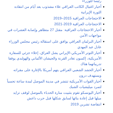
رئيساً للوزراء
أخبار:اغتيال الكاتب العراقي علاء مشذوب بعد أيام من انتقاده
الثورة الإيرانية
الاحتجاجات العراقية 2015–2019
الاحتجاجات العراقية 2019-2021
أخبار:الاحتجاجات العراقية: مقتل 27 متظاهر وإصابة العشرات في
مواجهات الأمن
أخبار:البرلمان العراقي يوافق على استقالة رئيس مجلس الوزراء
عادل عبد المهدي
أخبار:التوتر الأمريكي-الإيراني يشل العراق، إخلاء جزئي للسفارة
الأمريكية، إكسون تغادر القرنة والجيشان الألماني والهولندي يوقفا
تدريباتهما هناك
أخبار:الحشد الشعبي العراقي يتهم أمريكا بالإغارة على مقراته
ويستهدف درون
أخبار:القوات الأمريكية تنتشر في مدينة الموصل لمدة ساعة تحسباً
لتمرد ميليشيات الشبك
أخبار:اليونسكو تقوم بتثبيت منارة الحدباء بالموصل لوقف تزايد
ميلها قبل إعادة بنائها لسابق شكلها قبل حرب داعش
انتفاضة تشرين 2019