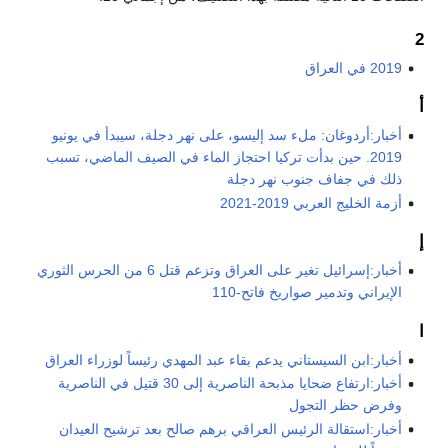
2
2019 في العراق
أ
أخبار:أردوغان: ملء سد إليسو، على نهر دجلة، سيبدأ في يونيو
2019. حين بدأت تركيا احتجاز الماء في الصيف الماضي، تسبب
ذلك في جفاف جنوب نهر دجلة
أزمة الخليج العربي 2019-2021
إ
أخبار:إسرائيل تغير على العراق وتزعم قتل 6 من الحرس الثوري
الإيراني وتدمير صواريخ فاتح-110
ا
أخبار:ابن السيستاني يدعم بقاء عبد المهدي رئيساً لوزراء العراق
أخبار:ارتفاع ضحايا مذبحة الناصرية إلى 30 قتيل في الناصرية
وفرض حظر التجول
أخبار:استقالة الرئيس العراقي برهم صالح بعد ترشيح العيدان