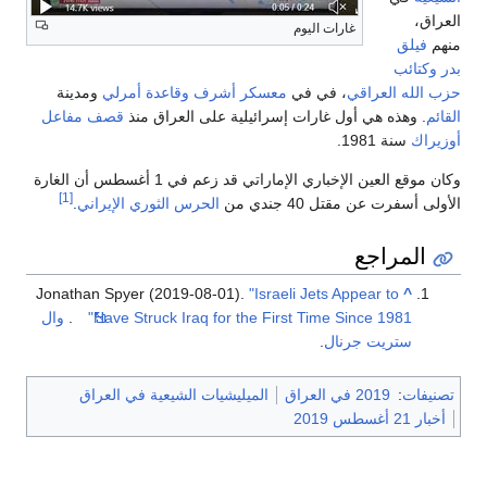
العراق،
غارات اليوم
منهم
فيلق
بدر
وكتائب
حزب الله العراقي
، في في
معسكر أشرف
وقاعدة أمرلي
ومدينة
القائم
. وهذه هي أول غارات إسرائيلية على العراق منذ
قصف مفاعل
أوزيراك
سنة 1981.
وكان موقع العين الإخباري الإماراتي قد زعم في 1 أغسطس أن الغارة
[1]
الأولى أسفرت عن مقتل 40 جندي من
الحرس الثوري الإيراني
.
المراجع
Jonathan Spyer (2019-08-01).
"Israeli Jets Appear to
^
Have Struck Iraq for the First Time Since 1981"
.
وال
ستريت جرنال
.
تصنيفات
:
2019 في العراق
الميليشيات الشيعية في العراق
أخبار 21 أغسطس 2019