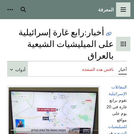
المعرفة
القائمة الرئيسية
بحث
أدوات
أخبار
:
رابع غارة إسرائيلية
على الميليشيات الشيعية
تبديل عرض جدول المحتويات
بالعراق
أخبار
ناقش هذه الصفحة
أدوات
المقاتلات
الإسرائيلية
تقوم برابع
غارة في 20
يوم على
مواقع
للميليشيات
الشيعية
في