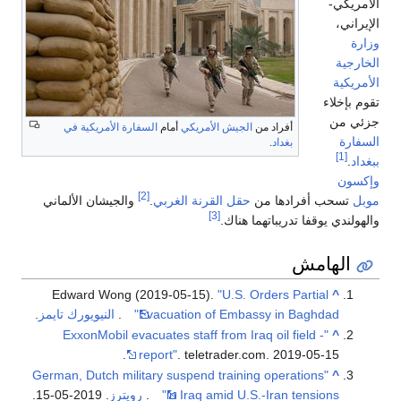
الأمريكي-
الإيراني،
وزارة
الخارجية
الأمريكية
تقوم بإخلاء
جزئي من
أفراد من
الجيش الأمريكي
أمام
السفارة الأمريكية في
السفارة
بغداد
.
[1]
ببغداد
.
وإكسون
[2]
موبل
تسحب أفرادها من
حقل القرنة الغربي
.
والجيشان الألماني
[3]
والهولندي يوقفا تدريباتهما هناك.
الهامش
Edward Wong (2019-05-15).
"U.S. Orders Partial
^
Evacuation of Embassy in Baghdad"
.
النيويورك تايمز
.
"ExxonMobil evacuates staff from Iraq oil field -
^
report"
. teletrader.com. 2019-05-15.
"German, Dutch military suspend training operations
^
in Iraq amid U.S.-Iran tensions"
.
رويترز
. 2019-05-15.