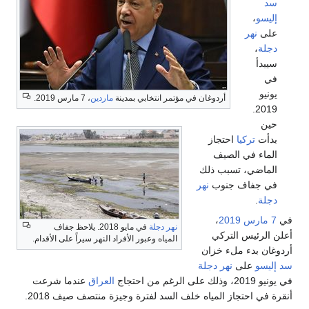
سد
إليسو
،
على
نهر
دجلة
،
سيبدأ
في
يونيو
أردوغان في مؤتمر انتخابي بمدينة
ماردين
، 7 مارس 2019.
2019.
حين
بدأت
تركيا
احتجاز
الماء في الصيف
الماضي، تسبب ذلك
في جفاف جنوب
نهر
دجلة
.
في
7 مارس
2019
،
نهر دجلة
في مايو 2018. يلاحظ جفاف
أعلن الرئيس التركي
المياه وعبور الأفراد النهر سيراً على الأقدام.
أردوغان بدء ملء خزان
سد إليسو
على
نهر دجلة
في يونيو 2019، وذلك على الرغم من احتجاج
العراق
عندما شرعت
أنقرة في احتجاز المياه خلف السد لفترة وجيزة منتصف صيف 2018.