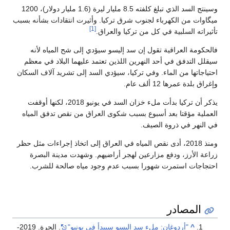
وسينتج السد الذي تبلغ كلفته 8.5 مليار ليرة (1.6 مليار دولار)، 1200
ميگاوات من الكهرباء لجنوب شرق تركيا. وأثيرت انتقادات بشأنه بسبب
[1]
تأثيراته السلبية في كل من تركيا والعراق.
فالحكومة العراقية تقول إن سد إليسو سيؤدي إلى شح المياه لأنه
سيقلل التدفق في أحد النهرين اللذين تعتمد عليهما البلاد في معظم
احتياجاتها من الماء. وفي تركيا، سيؤدي السد إلى تشريد آلاف السكان
وإغراق بلدة عمرها 12 ألف عام.
يذكر أن تركيا بدأت ملء خزان السد في يونيو 2018، لكنها أوقفت
العملية مؤقتا بعد أسبوع بسبب شكوى العراق من نقص تدفق المياه
في النهر في ذروة الصيف.
ومنذ 2018، أدى نقص المياه في العراق إلى اتخاذ إجراءات مثل حظر
زراعة الأرز، ودفع مزارعين لهجر أراضيهم. وشهدت مدينة البصرة
احتجاجات استمرت شهورا بسبب عدم وجود مياه صالحة للشرب.
المصادر
^
"أردوغان: ملء سد إليسو سيبدأ في يونيو"
. الحرة. 2019-