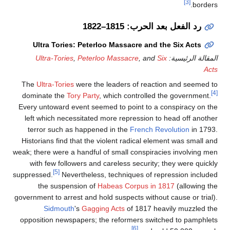
[3]
borders.
رد الفعل بعد الحرب: 1815–1822
Ultra Tories: Peterloo Massacre and the Six Acts
المقالة الرئيسية:
Six
, and
Peterloo Massacre
,
Ultra-Tories
Acts
The
Ultra-Tories
were the leaders of reaction and seemed to
[4]
dominate the
Tory Party
, which controlled the government.
Every untoward event seemed to point to a conspiracy on the
left which necessitated more repression to head off another
terror such as happened in the
French Revolution
in 1793.
Historians find that the violent radical element was small and
weak; there were a handful of small conspiracies involving men
with few followers and careless security; they were quickly
[5]
suppressed.
Nevertheless, techniques of repression included
the suspension of
Habeas Corpus in 1817
(allowing the
government to arrest and hold suspects without cause or trial).
Sidmouth
's
Gagging Acts
of 1817 heavily muzzled the
opposition newspapers; the reformers switched to pamphlets
[6]