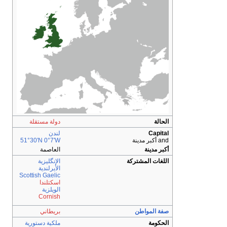
الحالة
دولة مستقلة
Capital
لندن
and أكبر مدينة
0°7′W
51°30′N
أكبر مدينة
العاصمة
اللغات المشتركة
الإنگليزية
الأيرلندية
Scottish Gaelic
اسكتلندا
الويلزية
Cornish
صفة المواطن
بريطاني
الحكومة
ملكية دستورية