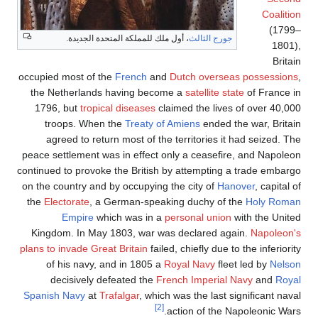
Coalition
(1799–
جورج الثالث
، أول ملك للمملكة المتحدة الجديدة.
1801),
Britain
occupied most of the
French
and
Dutch overseas possessions
,
the Netherlands having become a
satellite state
of France in
1796, but
tropical diseases
claimed the lives of over 40,000
troops. When the
Treaty of Amiens
ended the war, Britain
agreed to return most of the territories it had seized. The
peace settlement was in effect only a ceasefire, and Napoleon
continued to provoke the British by attempting a trade embargo
on the country and by occupying the city of
Hanover
, capital of
the
Electorate
, a German-speaking duchy of the
Holy Roman
Empire
which was in a
personal union
with the United
Kingdom. In May 1803, war was declared again.
Napoleon's
plans to invade Great Britain
failed, chiefly due to the inferiority
of his navy, and in 1805 a
Royal Navy
fleet led by
Nelson
decisively defeated the
French Imperial Navy
and
Royal
Spanish Navy
at
Trafalgar
, which was the last significant naval
[2]
action of the Napoleonic Wars.