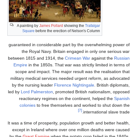
A painting by
James Pollard
showing the
Trafalgar
Square
before the erection of Nelson's Column
guaranteed in considerable part by the overwhelming power of
the Royal Navy. Britain engaged in only one serious war
between 1815 and 1914, the
Crimean War
against the
Russian
Empire
in the 1850s. That war was strictly limited in terms of
scope and impact. The major result was the realisation that
military medical services needed urgent reform, as advocated
by the nursing leader
Florence Nightingale
. British diplomats,
led by
Lord Palmerston
, promoted British nationalism, opposed
reactionary regimes on the continent, helped the
Spanish
colonies
to free themselves and worked to shut down the
[7]
international slave trade.
It was a time of prosperity, population growth and better health,
except in Ireland where over one million deaths were caused
by the
Great Famine
when the potato crop failed in the 1840s.