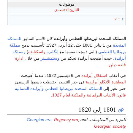
موضوعات
التاريخ الاقتصادي
v
t
e
المملكة المتحدة لبريطانيا العظمى وأيرلندة
كان الاسم السابق
للمملكة
المتحدة
من 1 يناير 1801 حتى 12 أبريل 1927. تأسست بدمج
مملكة
بريطانيا العظمى
(التي دمجت نفسها مع
إنگلترة
واسكتلندة
)
ومملكة
أيرلندة
، حيث أصبحت أيرلندة تحكم من
وستمينستر
من خلال
ادارة
قلعة دبلن
.
في أعقاب
استقلال أيرلندة
في 6 ديسمبر 1922، عندما أصبحت
المعاهدة الأنگلو أيرلندية
في حيز التنفيذ، احتفظت باسمها الرسمي
حتى تغير إلى
المملكة المتحدة لبريطانيا العظمى وأيرلندة الشمالية
قانون الألقاب البرلمانية والملكية لعام 1927
.
1801 إلى 1820
للمزيد من المعلومات:
, and
Regency era
,
Georgian era
Georgian society