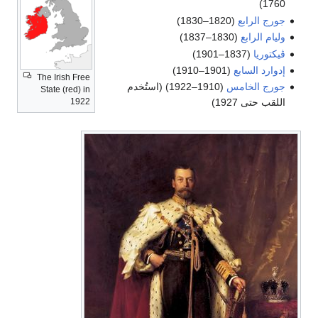
1760)
جورج الرابع
(1820–1830)
وليام الرابع
(1830–1837)
ڤيكتوريا
(1837–1901)
إدوارد السابع
(1901–1910)
The Irish Free
جورج الخامس
(1910–1922) (استُخدم
State (red) in
1922
اللقب حتى 1927)