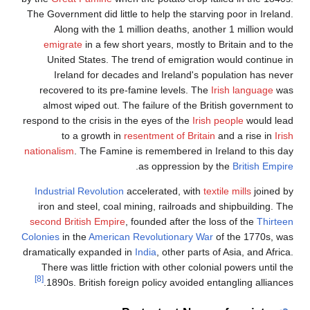
The Government did little to help the starving poor in Ireland.
Along with the 1 million deaths, another 1 million would
emigrate
in a few short years, mostly to Britain and to the
United States. The trend of emigration would continue in
Ireland for decades and Ireland's population has never
recovered to its pre-famine levels. The
Irish language
was
almost wiped out. The failure of the British government to
respond to the crisis in the eyes of the
Irish people
would lead
to a growth in
resentment of Britain
and a rise in
Irish
nationalism
. The Famine is remembered in Ireland to this day
.
as oppression by the
British Empire
Industrial Revolution
accelerated, with
textile mills
joined by
iron and steel, coal mining, railroads and shipbuilding. The
second British Empire
, founded after the loss of the
Thirteen
Colonies
in the
American Revolutionary War
of the 1770s, was
dramatically expanded in
India
, other parts of Asia, and Africa.
There was little friction with other colonial powers until the
[8]
1890s. British foreign policy avoided entangling alliances.