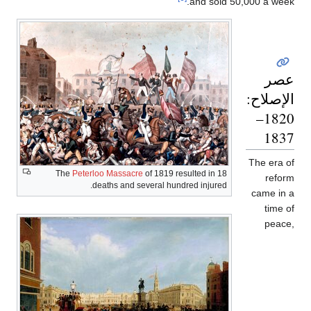
and sold 50,000 a week.
عصر
الإصلاح:
1820–
1837
The era of
The
Peterloo Massacre
of 1819 resulted in 18
reform
deaths and several hundred injured.
came in a
time of
peace,