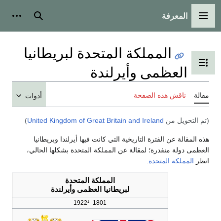
المعرفة
القائمة الرئيسية
بحث
أدوات
المملكة المتحدة لبريطانيا
تبديل عرض جدول المحتويات
العظمى وأيرلندة
مقالة
ناقش هذه الصفحة
أدوات
(تم التحويل من
United Kingdom of Great Britain and Ireland
)
هذه المقالة عن الفترة التاريخية التي كانت فيها أيرلندا وبريطانيا
العظمى دولة منفدرة؛ لمقالة عن المملكة المتحدة بشكلها الحالي،
انظر
المملكة المتحدة
.
المملكة المتحدة
لبريطانيا العظمى وأيرلندة
1801–1922¹