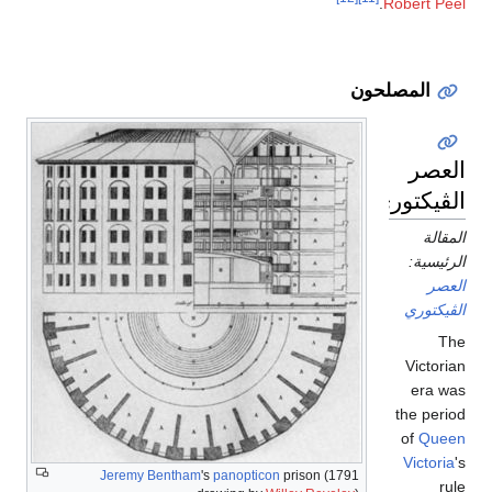
.
Robert Peel
المصلحون
العصر
الڤيكتوري
المقالة
الرئيسية:
العصر
الڤيكتوري
The
Victorian
era was
the period
of
Queen
Victoria
's
Jeremy Bentham
's
panopticon
prison (1791
rule