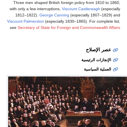
Three men shaped British foreign policy from 1810 to 1860,
with only a few interruptions,
Viscount Castlereagh
(especially
1812–1822).
George Canning
(especially 1807–1829) and
Viscount Palmerston
(especially 1830–1865). For complete list,
.
see
Secretary of State for Foreign and Commonwealth Affairs
عصر الإصلاح
الإنجازات الرئيسية
العملية السياسية