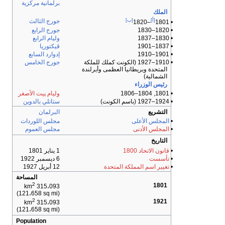
برلمانية
مركزية
الملك
[أ]
[ب]
جورج الثالث
–1820
• 1801
• 1820–1830
جورج الرابع
• 1830–1837
وليام الرابع
• 1837–1901
ڤيكتوريا
• 1901–1910
إدوارد السابع
• 1910–1927 (الكونت كملك للملكة
جورج الخامس
المتحدة وبريطانيا العظمى وأيرلندة
الشمالية)
رئيس الوزراء
• 1801, 1804–1806
وليام پيت الأصغر
• 1924–1927 (باسم الكونت)
ستانلي بالدوين
التشريع
البرلمان
•
المجلس الأعلى
مجلس اللوردات
•
المجلس الأدنى
مجلس العموم
التاريخ
•
قانون الاتحاد 1800
1 يناير 1801
•
تأسست
6 ديسمبر 1922
•
تغيير اسم المملكة المتحدة
12 أبريل 1927
المساحة
2
1801
315،093 km
(121،658 sq mi)
2
1921
315،093 km
(121،658 sq mi)
Population