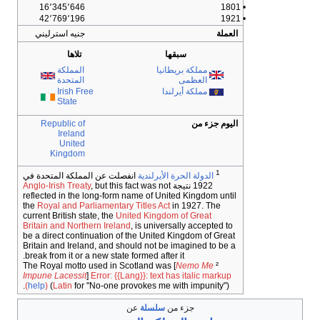
16٬345٬646
• 1801
42٬769٬196
• 1921
العملة
جنيه استرليني
سبقها
تلاها
مملكة بريطانيا
المملكة
العظمى
المتحدة
مملكة أيرلندا
Irish Free
State
اليوم جزء من
Republic of
Ireland
United
Kingdom
1
الدولة الحرة الأيرلندية
انفصلت عن المملكة المتحدة في
1922 نتيجة
, but this fact was not
Anglo-Irish Treaty
reflected in the long-form name of United Kingdom until
the
Royal and Parliamentary Titles Act
in 1927. The
current British state, the
United Kingdom of Great
Britain and Northern Ireland
, is universally accepted to
be a direct continuation of the United Kingdom of Great
Britain and Ireland, and should not be imagined to be a
break from it or a new state formed after it.
Nemo Me
² The Royal motto used in Scotland was [
Impune Lacessit
]
Error: {{Lang}}: text has italic markup
(
help
)
(
Latin
for "No-one provokes me with impunity").
جزء من
سلسلة
عن