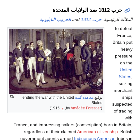
حرب 1812 ضد الولايات المتحدة
المقالة الرئيسية:
حرب 1812
and
الحروب الناپليونية
To defeat
France,
Britain put
heavy
pressure
on the
United
States
,
seizing
merchant
ships
توقيع
معاهدة گنت
ending the war with the United
States
suspected
(by
Amédée Forestier
,
ح.
1915)
of trading
with
France, and impressing sailors (conscription) born in Britain,
regardless of their claimed
American citizenship
. British
government agents armed
Indigenous American
tribes in