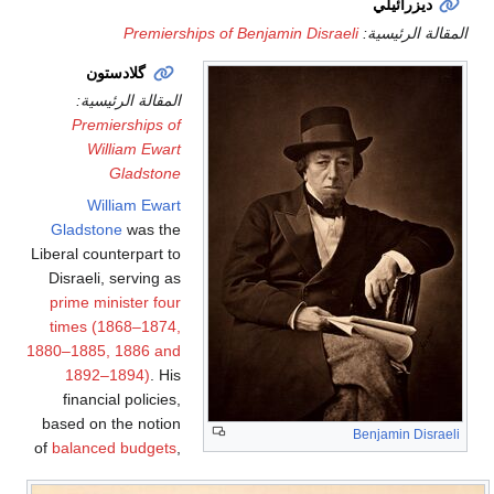
ديزرائيلي
المقالة الرئيسية:
Premierships of Benjamin Disraeli
گلادستون
المقالة الرئيسية:
Premierships of
William Ewart
Gladstone
William Ewart
Gladstone
was the
Liberal counterpart to
Disraeli, serving as
prime minister four
times (1868–1874,
1880–1885, 1886 and
1892–1894)
. His
financial policies,
based on the notion
Benjamin Disraeli
of
balanced budgets
,