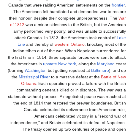
Canada that were raiding American settlements on the
frontier
.
The Americans felt humiliated and demanded war to restore
their honour, despite their complete unpreparedness. The
War
of 1812
was a minor sideshow to the British, but the American
army performed very poorly, and was unable to successfully
attack Canada. In 1813, the Americans took control of
Lake
Erie
and thereby of
western Ontario
, knocking most of the
Indian tribes out of the war. When Napoleon surrendered for
the first time in 1814, three separate forces were sent to attack
the Americans in
upstate New York
, along the
Maryland
coast
(burning
Washington
but getting repulsed at
Baltimore
), and up
the
Mississippi River
to a massive defeat at the
Battle of New
Orleans
. Each operation proved a failure with the British
commanding generals killed or in disgrace. The war was a
stalemate without purpose. A negotiated peace was reached at
the end of 1814 that restored the prewar boundaries. British
Canada celebrated its deliverance from American rule,
Americans celebrated victory in a "second war of
independence," and Britain celebrated its defeat of Napoleon.
The treaty opened up two centuries of peace and open