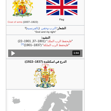
Flag
Coat of arms
(1837–1922)
الشعار:
الرب وحقي
(
بالفرنسية
)²
"God and my right"
النشيد:
"
فليحفظ الرب الملك
" (1801–37, 1901–22)
[1]
"
فليحفظ الرب الملكة
" (1837–1901)
1:04
المدة: دقائق و 4 ثواني.
الدرع في اسكتلندة (1837–1922):