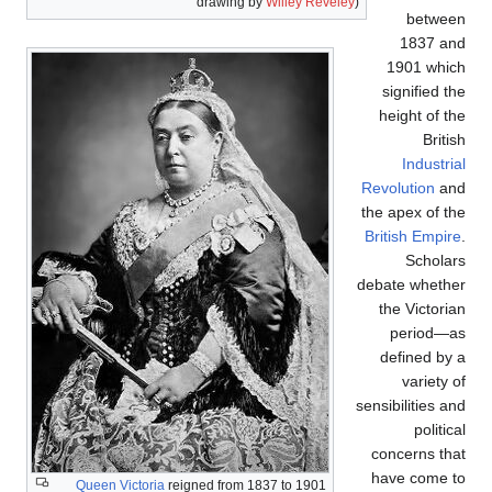
drawing by
Willey Reveley
)
between
1837 and
1901 which
signified the
height of the
British
Industrial
Revolution
and
the apex of the
British Empire
.
Scholars
debate whether
the Victorian
period—as
defined by a
variety of
sensibilities and
political
concerns that
have come to
Queen Victoria
reigned from 1837 to 1901