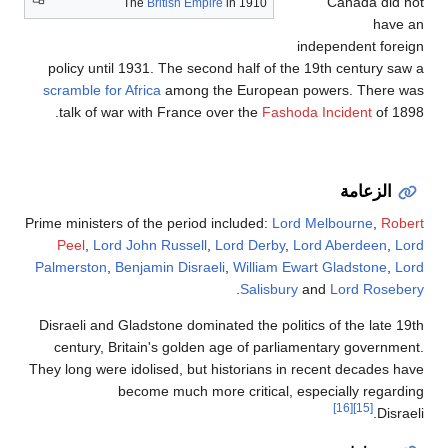
Canada did not
The
British Empire
in 1910
have an
independent foreign
policy until 1931. The second half of the 19th century saw a
scramble for Africa
among the European powers. There was
talk of war with France over the
Fashoda Incident
of 1898.
الزعامة
Prime ministers of the period included:
Lord Melbourne
,
Robert
Peel
,
Lord John Russell
,
Lord Derby
,
Lord Aberdeen
,
Lord
Palmerston
,
Benjamin Disraeli
,
William Ewart Gladstone
,
Lord
.
Salisbury
and
Lord Rosebery
Disraeli and Gladstone dominated the politics of the late 19th
century, Britain's golden age of parliamentary government.
They long were idolised, but historians in recent decades have
become much more critical, especially regarding
[16]
[15]
Disraeli.