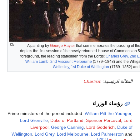
A painting by
George Hayter
that commemorates the passing of the 
depicts the first session of the newly reformed House of Commons on 5
foreground, the leading statesmen from the Lords:
Charles Grey, 2nd E
William Lamb, 2nd Viscount Melbourne
(1779–1848) and the Whigs 
Wellesley, 1st Duke of Wellington
(1769–1852) and th
المقالة الرئيسية:
Chartism
رؤساء الوزراء
Prime ministers of the period included:
William Pitt the Younger
,
Lord Grenville
,
Duke of Portland
,
Spencer Perceval
,
Lord
Liverpool
,
George Canning
,
Lord Goderich
,
Duke of
Wellington
,
Lord Grey
,
Lord Melbourne
,
Lord Palmerston
and
[12]
[11]