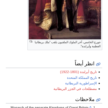
جورج الخامس، آخر الملوك الملقبون بلقب "ملك بريطانيا
العظمة وأيرلندة".
انظر أيضاً
تاريخ أيرلندة (1801-1922)
تاريخ المملكة المتحدة
الإمبراطورية البريطانية
مصطلحات في الجزر البريطانية
ملاحظات
Monarch of the separate Kingdoms of Great Britain
^