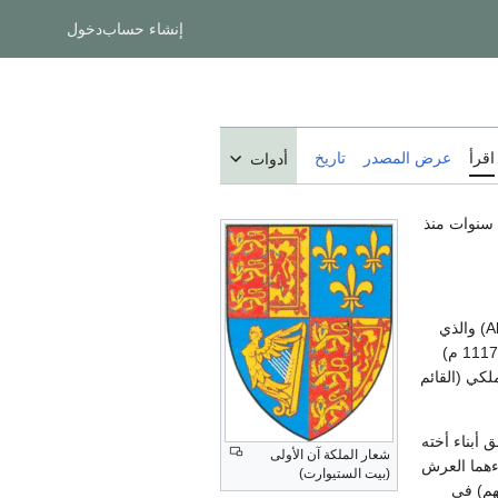
إنشاء حساب
دخول
اقرأ
عرض المصدر
تاريخ
أدوات
سنوات منذ
" (Alan Fitzflaald) والذي
" النورمندي، توفي "ألن" سنة 1114 م. أصبح حفيده "والتر" (Walter) (ت 1117 م)
ون القصر الملكي (القائم
أبناء أخته
شعار الملكة آن الأولى
 أبناءهما العرش
(بيت الستيوارت)
ستمر أفراد هذه الأسرة (تعاقب 14 ملكا منهم) في