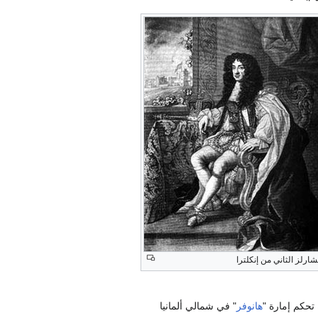
شارلز الثاني من إنكلترا
حكم إمارة "
هانوفر
" في شمالي ألمانيا