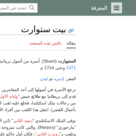
المعرفة
القائمة الرئيسية
بيت ستوارت
مقالة
ناقش هذه الصفحة
الستيوارت
(Stuart): أسرة من أصول بريتانية-اسكتلندية (نسبة لمقاطعة
1371
وحتى 1714 م.
المقر:
إدنبره
ثم
لندن
.
ترجع الأسرة في أصولها إلى أحد المغامرين ا
قدم إلى بريطانيا مع طلائع جيش "
وليام الأول
بأعمال القصر). انتقل هذا اللقب بين أفراد الأسر
توفي الملك الاسكتلندي "
ديفيد الثاني
" (ابن ا
"مارجوري" (Marjory)، والتي كانت متزوجة من "
وتلقب بـ"
روبرت الثاني"