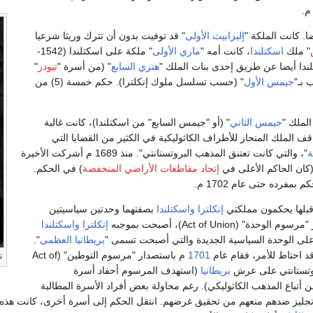
إليزابيث الأولى
" قد توفيت بدون أن تترك وريثا شرعيا
" ملك
اسكتلندا
، كانت أمه "
ماري الأولى
" ملكة على اسكتلندا (1542-
ندا أيضا عن طريق إحدى بنات الملك "
هنري السابع
" (من أسرة "
تيودر
"
 بـ"
جيمس الأول
" (حسب تسلسل ملوك إنكلترا). حكم خمسة (5) من
الملك "
جيمس الثاني
" (أو "جيمس السابع" من اسكتلندا)، كانت غالبة
ف الملك المنحاز للأطراف الكاثوليكية في الكثير من القضايا التي
ة
"، والتي كانت تعتنق المذهب البروتستانتي". منذ 1689 م أشركت الأخيرة
 (كان الحاكم الأعلى في
إتحاد مقاطعات الأراضي المنخفضة
) في الحكم.
قبلها يحكمون مملكتي
إنكلترا
واسكتلندا
بصفتهما وحدتين سياسيتين
إنكلترا
واسكتلندا
على الوحدة السياسية الجديدة والتي أصبحت تسمى "
بريطانيا العظمى
".
قد احتاط للأمر، فقام عام
1701
م باستصدار "مرسوم التوطين" (Act of
ت
بريطانيا
(استهدف المرسوم أحفاد أسرة
 أتباع المذهب الكاثوليكي). رغم محاولة بعض أفراد الأسرة المطالبة
جليز ضدهم منعهم من تحقيق غرضهم. انتقل الحكم إلى أسرة أخرى، كانت هذه ت