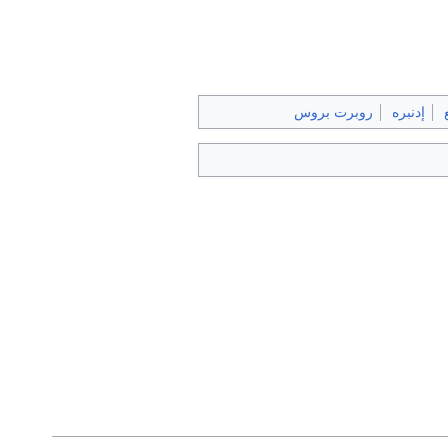
إدنبره
روبرت بروس