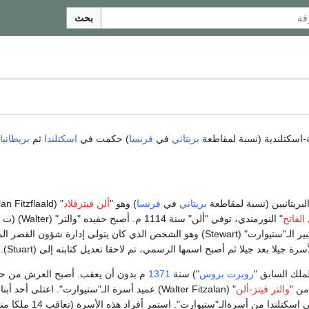
بحث
بريتاني
في
فرنسا
) حكمت في
اسكتلندا
ثم
بريطانيا
لبريتانيين (نسبة لمقاطعة
بريتاني
في
فرنسا
) وهو "
ألن فيتزفلاد
 الفاتح
من رجالات ملك اسكتلندا، فخلع عليه لقب كبير الـ"ستيوارت" (Stewart) وهو الشخص الذي كان يتولى إدارة شؤ
ة جيلا بعد جيلا ثم أصبح اسمها الرسمي، تم لاحقا تعديل كتابته إلى (Stuart).
لملك السابق "
روبرت بروس
") سنة
1371
م بدون أن يعقب. أصبح العرش من حق 
والتر فيتز-ألن
" (Walter Fitzalan) عميد أسرة الـ"ستيوارت". اعتلى أحد
، فكان أول حاكم على اسكتلندا من أسرةالـ"ستيوارت". ا