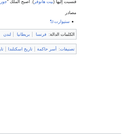
فنسبت إليها (
بيت هانوفر
). أصبح الملك "
جورج
مصادر
ستيوارت
الكلمات الدالة:
فرنسا
بريطانيا
لندن
تصنيفات
:
أسر حاكمة
تاريخ اسكتلندا
تا