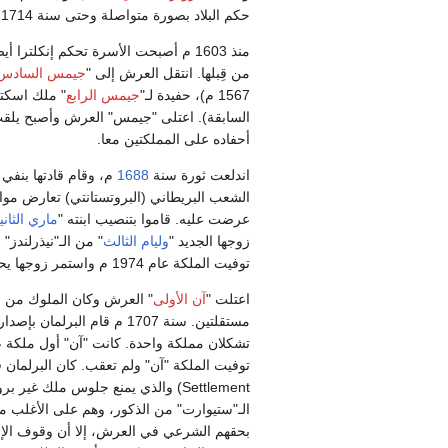
حكم البلاد بصورة متواصلة وحتى سنة 1714 م.
منذ 1603 م أصبحت الأسرة تحكم إنكلترا أيضا. كانت الملكة "
من قِبلها. انتقل العرش إلى "
جيمس السادس
1567 م)، حفيدة لـ"
جيمس الرابع
" ملك اسكتل
السابقة). اعتلى "جيمس" العرش وأصبح يلقب
أحفاده على المملكتين معا.
اندلعت ثورة سنة
1688
م، وقام قادتها بنفي 
الشعب البريطاني (البروتستانتي) تعارض مواق
عرضت عليه. قاموا بتنصيب ابنته "
ماري الثاني
زوجها الجديد "
وليام الثالث
" من الـ"نيذرلندز"
توفيت الملكة عام 1974 م واستمر زوجها يحكم بمفرده حتى عام 1702 م.
اعتلت "
آن الأولى
" العرش وكان الملوك من 
مستقلتين. سنة 1707 م قام البرلمان بإصدار "مرسوم الوحدة" (Act of Union)، أصبحت بموجبه
تشكلان مملكة واحدة. كانت "آن" أول ملكة 
توفيت الملكة "آن" ولم تعقب. كان البرلمان 
Settlement) والذي يمنع جلوس ملك غير بروتستانتي على عرش
الـ"ستيوارت" من الذكور، وهم على الأغلب من
بحقهم الشرعي في العرش، إلا أن وقوف الإن