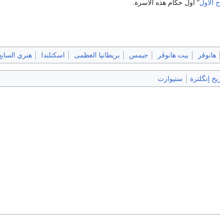
 الأول
" أول حكام هذه الأسرة.
هانوڤر
بيت هانوڤر
جيمس
بريطانيا العظمى
اسكتلندا
هنري السابع
ريخ إنگلترة
ستيوارت