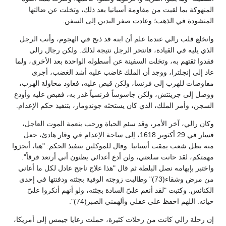
المنهوكة بما لقيت من مقاومة أسبانيا بعد ذلك، وتخلت عن ضالتها
المنشودة في الذهب؛ وعادت صفر اليدين إلى السفن.
وانخلع قلب رالي عندما علم أن ابنه قد ذبح في الهجوم، وأنب الرجل
الذي يليه في القيادة، فانتحر الرجل نتيجة لذلك. ولكن رجال رالي
فقدوا ثقتهم به، وتخلت السفينة عن أسطوله الواحدة بعد الأخرى، ولما
عاد إلى إنجلترا، ووجد أن الملك غاضب عليه أشد الغضب، أجرى
مفاوضات للهرب إلى فرنسا، ولكن قبض عليه، فعاود محاولة الهرب،
ووصل إلى جرينتش، ولكن جاسوساً فرنسياً غدر به، فقبض عليه وأودع
السجن، وأمر الملك، الذي كان يستحثه جوندومار، بتنفيذ حكم الإعدام.
وكان رالي، آخر الأمر، وقد سئم الحياة ورحب بنعمة الموت العاجل،
فسار في 29 أكتوبر 1618، إلى ساحة الإعدام في وقار هادئ، جعل
منه بطل شعب يمقت أسبانيا. وقال للموكلين بتنفيذ الحكم: "هيا، أنجزوا
مهمتكم، لقد حانت سلعتي، ولن أدع أعدائي يظنون أني أرتعد فرقاً".
واختبر بإبهامه نصل البلطة ثم قال "هذا علاج ناجح عادل لكل ما أعاني
من مرض وشقاء(73)" وطالبت زوجته الوفية بجثته ودفنتها في إحدى
الكنائس. وكتبت "لقد أنعم علىّ السادة بجثته، ولو أنهم أنكروا علىّ
حياته. اللهم احفظ على عقلي وألهمني الصبر(74)".
إن رحلة رالي كانت من رحلات كثيرة، حملت رعايا جيمس إلى أمريكا،