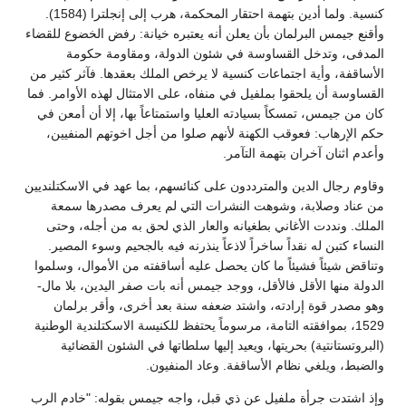
كنسية. ولما أدين بتهمة احتقار المحكمة، هرب إلى إنجلترا (1584).
وأقنع جيمس البرلمان بأن يعلن أنه يعتبره خيانة: رفض الخضوع للقضاء
المدفى، وتدخل القساوسة في شئون الدولة، ومقاومة حكومة
الأساقفة، وأية اجتماعات كنسية لا يرخص الملك بعقدها. فآثر كثير من
القساوسة أن يلحقوا بملفيل في منفاه، على الامتثال لهذه الأوامر. فما
كان من جيمس، تمسكاً بسيادته العليا واستمتاعاً بها، إلا أن أمعن في
حكم الإرهاب: فعوقب الكهنة لأنهم صلوا من أجل اخوتهم المنفيين،
وأعدم اثنان آخران بتهمة التآمر.
وقاوم رجال الدين والمترددون على كنائسهم، بما عهد في الاسكتلنديين
من عناد وصلابة، وشوهت النشرات التي لم يعرف مصدرها سمعة
الملك. ونددت الأغاني بطغيانه والعار الذي لحق به من أجله، وحتى
النساء كتبن له نقداً ساخراً لاذعاً ينذرنه فيه بالجحيم وسوء المصير.
وتناقض شيئاً فشيئاً ما كان يحصل عليه أساقفته من الأموال، وسلموا
الدولة منها الأقل فالأقل، ووجد جيمس أنه بات صفر اليدين، بلا مال-
وهو مصدر قوة إرادته، واشتد ضعفه سنة بعد أخرى، وأقر برلمان
1529، بموافقته التامة، مرسوماً يحتفظ للكنيسة الاسكتلندية الوطنية
(البروتستانتية) بحريتها، ويعيد إليها سلطاتها في الشئون القضائية
والضبط، ويلغي نظام الأساقفة. وعاد المنفيون.
وإذ اشتدت جرأة ملفيل عن ذي قبل، واجه جيمس بقوله: "خادم الرب