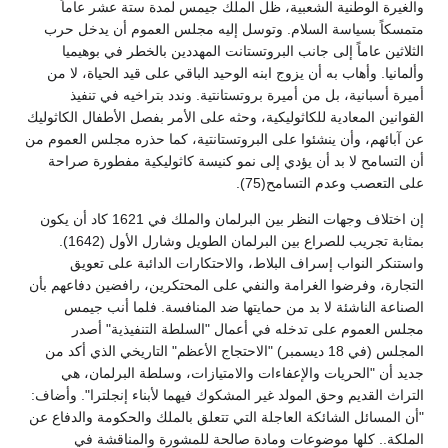
والغيرة الوطنية الشعبية، ظل الملك جيمس لمدة ستة عشر عاماً
متمسكاً بسياسة السلام. وتوسل إليه مجلس العموم أن يدخل حرب
الثلاثين عاماً إلى جانب البروتستانت المهددين بالخطر في بوهيميا
وألمانيا. وأهاب به أن يزوج ابنه الوحيد الباقي على قيد الحياة، لا من
أميرة أسبانية، بل من أميرة بروتستانتية. وندد بتراخيه في تنفيذ
القوانين المعادية للكاثوليكية، وحثه على الأمر بفصل الأطفال الكاثوليك
عن آبائهم، وأن ينشئوا على البروتستانتية، كما حذره مجلس العموم من
أن التسامح لا بد أن يؤدي إلى نمو كنيسة كاثوليكية مفطورة صراحة
على التعصب وعدم التسامح(75).
إن اختلاف وجهات النظر بين البرلمان والملك في 1621 كاد أن يكون
بمثابة تجريب للصراع بين البرلمان الطويل وشارل الأول (1642).
واستنكر النواب إسراف البلاط، والاحتكارات الدائبة على تعويق
التجارة، وفرضوا الغرامة والنفي على المحتكرين، رافضين دفاعهم بأن
الصناعة الناشئة لا بد من حمايتها ضد المنافسة. فلما أنب جيمس
مجلس العموم على تدخله في أعمال "السلطة التنفيذية" أصدر
المجلس (في 18 ديسمبر) "الاحتجاج الأعظم" التاريخي الذي أكد من
جديد أن "الحريات والإعفاءات والامتيازات، وسلطة البرلمان، هي
التراث القديم وحق المولد غير المشكوك فيهما لأبناء إنجلترا". وأضاف:
"أن المسائل الشائكة العاجلة التي تتعلق بالملك والحكومة والدفاع عن
الملكة.. كلها موضوعات ومادة صالحة للمشورة والمناقشة في