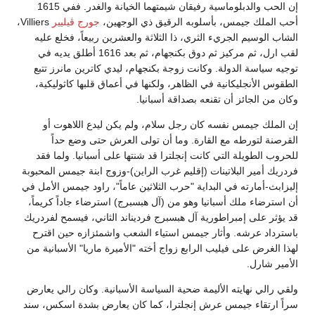
إن الحب والدبلوماسية رفيقان شيمتهما الخيانة والغدر. ففي 1615
أحب الملك جيمس، بأسلوبه الرقيق ذي الوجهين،
جورج ڤيليير
Villiers،
الشاب الوسيم الجريء الثري، ذا الثلاثة والعشرين ربيعاً، فخلع عليه
لقب ارل، ثم مركيز ثم دوق بكنجهام، ثم بعد 1616 أطلق يديه في
توجيه سياسة الدولة. وكانت زوجة بكنجهام، ليدي كاترين مانرز تتبع
الطقوس الأنجليكانية في الظاهر، ولكنها في أعماق قلبها كاثوليكية،
وكان من الجائز أن تقنعه بصداقة أسبانيا.
إن الملك جيمس نفسه كان رجل سلام، ولم يكن ليدع اللاهوت أو
القرصنة لتورطه مع القارة. وما أن تولى العرش حتى وضع حداً
للحروب الطويلة التي كانت إنجلترا قد شنتها على أسبانيا. ولما فقد
فردريك أمير البلاتينات (إقليم غرب الراين)-وزوج ابنة جيمس المحبوبة
إليزابث-أمارته في البداية "حرب الثلاثين عاماً"، راود جيمس الأمل في
أن استرضاء ملك أسبانيا وهو من (آل هبسبرج) استرضاء جاداً كريماً،
قد يؤثر على إمبراطورية آل هبسبرج فرديناند الثاني، فيسمح لفردريك
باسترداد عرشه. وأثار جيمس استياء الشعب واشمئزازه حين اقترح
لهذا الغرض على فيليب الرابع زواج أخته "الأميرة ماريا" الأسبانية من
الأمير شارل.
ولقي رالي نهايته الأليمة ضحية السياسة الأسبانية. وكان رالي يعارض
سراً ارتقاء جيمس عرش إنجلترا، كما كان يعارض بشدة اسكس، سند