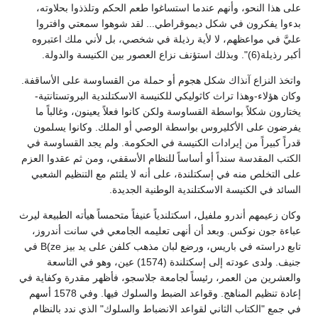
على هذا النحو، وأنهم عندما استساغوا طعم الحكم وتلذذوا بحلاوته،
بدءوا يفكرون في شكل ديموقراطي... لقد شوهوا سمعتي وافتروا
عليَّ في مواعظهم، لا لأية رذيلة في شخصي، بل لأني ملك اعتبروه
أكبر رذيلة(6)". وبذلك استؤنف نزاع العصور بين الكنيسة والدولة.
واتخذ النزاع آنذاك شكل هجوم أو حملة من القساوسة على الأساقفة.
وكان هؤلاء-وهذا تراث كاثوليكي للكنيسة الاسكتلندية البروتستانتية-
يختارون شكلاً بواسطة القساوسة ولكن كانوا فعلاً يعينون، وغالباً ما
يفرضون على الأكليروس بواسطة الوصي أو الملك. وكانوا يسلمون
قدراً كبيراً من إيرادات الكنيسة في الحكومة. ولم يجد القساوسة في
الكتب المقدسة سنداً أو أساساً للنظام الأسقفي، ومن ثم عقدوا العزم
على التخلص منه في إسكتلندة، على أنه لا يلتئم مع التنظيم الشعبي
السائد في الكنيسة الاسكتلندية الوطنية الجديدة.
وكان زعيمهم أندرو ملفيل، اسكتلندياً عنيفاً متحمساً هيأته الطبيعة ليرث
عباءة جون نوكس. وبعد أن أنهى تعليمه الجامعي في سانت أندروز،
تابع دراسته في باريس، ورضع لبان مذهب كلفن على يد بيز B(ze في
جنيف. ولدى عودته إلى إسكتلندة (1574) عين، وهو في التاسعة
والعشرين من العمر، رئيساً لجامعة جلاسجو، فأظهر مقدرة وكفاية في
إعادة تنظيم المناهج. وقواعد الضبط والسلوك فيها. وفي 1578 أسهم
في جمع "الكتاب الثاني لقواعد الانضباط والسلوك" الذي ندد بالنظام