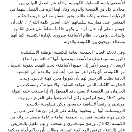
الأسقفي باسم المساواة الكهنوتية. ودافع عن الفصل النهائي بين
مجالات كل من الكنيسة والدولة. وكان لهذا أثره في الفصل بينهما في
الولايات المتحدة، ولكنه طالب بحق القساوسة في تدريب الحكام
المدنيين على ممارسة سلطاتهم "على أساس كلمة الله(7)". على أن
جيمس، على أية حال، أراد أن يكون حاكماً مطلقاً مثل هنري الثامن
وإليزابث، وآمن بأن نظام الأساقفة ضروري للإدارة الكنسية، كما أنهم
وسطاء مريحون بين الكنيسة والدولة.
وفي 1580 "لعنت" الجمعية العامة للكنسية الوطنية الإسكتلندية
(البروتستانتية) وظيفة الأسقف ودمغتها بأنها "حماقة من ابتداع
الإنسان". وصدر الأمر إلى جميع الأساقفة- تحت التهديد بعقوبة الحرمان
من الكنيسة، بأن يكفوا عن مباشرة أعمالهم، والتقدم إلى الجمعية
العامة بطلب الترخيص لهم بأن يكونوا مجرد كهنة عاديين. ونبذت
الحكومة "الكتاب الثاني لقواعد السلوك والانضباط"، وتمسكت بأن
الحرمان من الكنيسة لا يصبح نافذ المفعول إلا إذا صدقت عليه الدولة.
وفي 1581 رشح لنوكس، وكان آنذاك وصياً على العرش، روبرت
مونتجمري رئيساً لأساقفة جلاسجو. ولكن قساوسة جلاسجو
البروتستانت أبوا أن ينتخبوه، ولكنه على الرغم من هذا أصر على أن
يتولى مهام منصبه، فقررت الجمعية العامة بزعامة ملفيل حرمانه من
الكنيسة (1582)، ورضخ مونتجمري وانسحب. واتهم ملفيل بالتحريض
على (الفتنة)، فرفض المحاكمة المدنية، وطالب بأن يحاكم أمام محكمة