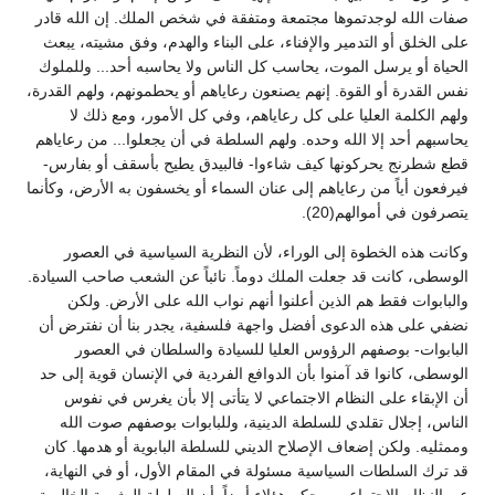
صفات الله لوجدتموها مجتمعة ومتفقة في شخص الملك. إن الله قادر
على الخلق أو التدمير والإفناء، على البناء والهدم، وفق مشيته، يبعث
الحياة أو يرسل الموت، يحاسب كل الناس ولا يحاسبه أحد... وللملوك
نفس القدرة أو القوة. إنهم يصنعون رعاياهم أو يحطمونهم، ولهم القدرة،
ولهم الكلمة العليا على كل رعاياهم، وفي كل الأمور، ومع ذلك لا
يحاسبهم أحد إلا الله وحده. ولهم السلطة في أن يجعلوا... من رعاياهم
قطع شطرنج يحركونها كيف شاءوا- فالبيدق يطيح بأسقف أو بفارس-
فيرفعون أياً من رعاياهم إلى عنان السماء أو يخسفون به الأرض، وكأنما
يتصرفون في أموالهم(20).
وكانت هذه الخطوة إلى الوراء، لأن النظرية السياسية في العصور
الوسطى، كانت قد جعلت الملك دوماً. نائباً عن الشعب صاحب السيادة.
والبابوات فقط هم الذين أعلنوا أنهم نواب الله على الأرض. ولكن
نضفي على هذه الدعوى أفضل واجهة فلسفية، يجدر بنا أن نفترض أن
البابوات- بوصفهم الرؤوس العليا للسيادة والسلطان في العصور
الوسطى، كانوا قد آمنوا بأن الدوافع الفردية في الإنسان قوية إلى حد
أن الإبقاء على النظام الاجتماعي لا يتأتى إلا بأن يغرس في نفوس
الناس، إجلال تقلدي للسلطة الدينية، وللبابوات بوصفهم صوت الله
وممثليه. ولكن إضعاف الإصلاح الديني للسلطة البابوية أو هدمها. كان
قد ترك السلطات السياسية مسئولة في المقام الأول، أو في النهاية،