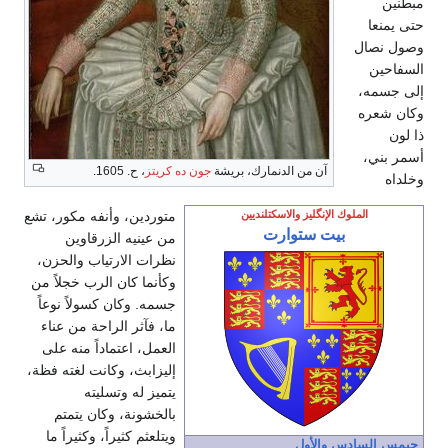
مبطنين
حتى يمنعا
وصول نصال
السفاحين
إلى جسمه،
وكان شعره
ذا لون
أسمر بني،
آن من الدنمارك، بريشة
جون ده كريتز
، ح. 1605.
وخلداه
الملوك الإنگليز والاسكتلنديين
متوردين، وأنفه مكور، تشع
بيت ستوارت
من عينيه الزرقاوين
نظرات الارتياب والحزن،
وكأنما كان الرب خجلاً من
جسمه. وكان كسولاً نوعاً
ما، فآثر الراحة من عناء
العمل، اعتماداً منه على
إليزابث، وكانت لغته فظة،
يتميز له وتسليته
بالخشونة، وكان يتمتم
ويتلعثم كثيراً، وكثيراً ما
جيمس السادس والأول