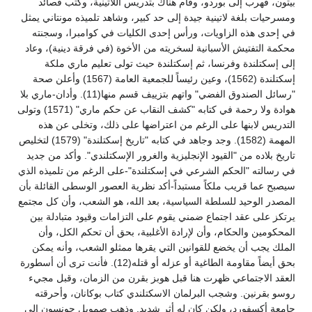
بيتون، فهرب إلى بوردو، وقام هناك بتدريس اللاتينية، وكتب قصائد
ومسرحيات بلغة لاتينية جيدة إلى حد كبير، وشاهد تلميذه مونتاني يمثل
في إحدى هذه الزاويات، ورأس إحدى الكليات في كوامبرا، وسجنته
محكمة التفتيش الأسبانية لسخريته من الأخوة (في فرقة دينية)، وعاد
إلى إسكتلندة وفرنسا، ثم إسكتلندة حيث تولى تعليم ماري ملكة
إسكتلندة (1562)، وعين رئيساً للجمعية العامة (1567) وأعلن صحة
"رسائل الصندوق الفضي" واتهم بتزييف قسم منها(11). وأدان-ماري بلا
هوادة ولا رحمة في كتابه "كشف النقاب عن حكم ماري" (1571) وتولى
التدريس لابنها على الرغم من اعتراضها على ذلك، وتخلى عن هذه
المهمة (1582). وجد وجاهد في كتابه "تاريخ إسكتلندة" (1579) لتخليص
تاريخ بلاده من "القيود الإنجليزية والغرور الإسكتلندي". وأكد من جديد
في رسالته "الحكم الشرعي في إسكتلندة"-على الرغم من تلميذه الذي
سيصبح عما قريب ملكاً مستبداً-أكد نظرية العصور الوسطى القائلة بأن
المصدر الوحيد للسلطة السياسية، بعد الله، هو الشعب، وأن كل مجتمع
يرتكز على عقد اجتماع ضمني يقوم على التزامات وقيود متبادلة بين
المحكومين والحكام، وأن لإرادة الأغلبية، بحق أن تحكم الكل، وأن
الملك يجب أن يخضع للقوانين التي يقرها ممثلو الشعب، وأنه يمكن
بحق أيضاً مقاومة الطاغية أو عزله أو قتله(12). فأنت ترى أن أسطورة
العقد الاجتماعي ظهرت هنا قبل هوبز بقرن من الزمان، وقبل مجيء
روسو بقرنين. وشجب البرلمان الاسكتلندي كتاب بوكانان، وأحرقته
جامعة أكسفورد، ولكن كان له أثر شديد. وذهب صمويل جونسون إلى