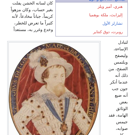
كان لسانه الخشن يفلت
هنري، أمير ويلز
بغير حساب، وكان مزهواً
إليزابث، ملكة بوهميا
كريماً، جباناً مخادعاً، لأنه
كثيراً ما تعرض للخطر،
تشارلز الأول
وخدع وغرر به، مستعداً
روبرت، دوق كنتاير
لتبادل
الإساءة،
وليصفح
ويلتمس
الصفح، من
ذلك أنه
عندما أنكر
جون جب
أنه ضيع
بعض
الوثائق
الهامة، فقد
جيمس
صوابه،