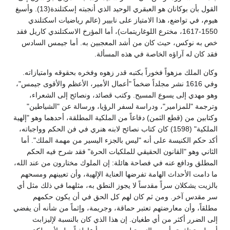
القول بأن بوكانان هو العبقري الوحيد الذي أنجبته إسكتلندة(13). وأسبغ
هيوم، في تواضع، هذا الامتياز على نابيير (عالم رياضيات اسكتلندي
1550-1617، مخترع اللوغاريتمات)، أما المؤرخ الاسكتلندي كاريل فقد
خص به نوكس، حيث كان من أشد المعجبين به. أما جيمس السادس
فقد كان له آراؤه الخاصة في هذه المسألة.
وكان الملك مزهواً فخوراً بكتبه قدر زهوه وفخره بحقوقه وامتيازاته.
وفي 1616 نشر مجلداً ضخماً "أعمال الأمير، الأعظم والأقوى جيمس"،
وهو مهدي إلى يسوع المسيح. وكتب قصائد، ونصائح إلى الشعراء،
وترجمة "للمزامير"، ودراسة لسفر الرؤيا، ورسالة عن "الشياطين"
وكتابين من (قطع الثمن) دفاعاً من الملكية المطلقة، أحدهما وهو "إلهية
الملكية" (1598) كان كتاب نصائح لابنه هنري في فن الحكم وواجباته،
أكد حكم الكنيسة على أنه "ليس بالجزء اليسير من مهمة الملك". أما
الثاني وهو "القانون الحقيقي للملكيات الحرة" فقد شرح فيه الحكم
المطلق ودافع عنه في فصاحة هائلة: إن الملوك مختارون من عند الله،
ما دامت الأحداث الهامة تفرضها العناية الإلهية، وأن تعيينهم ومسحهم
بالزيت يشكلان سراً مقدساً لا يجوز النطق به، مثلهما في ذلك مثل أي
سر مقدس آخر. ومن ثم كان لهم كل الحق في أن يكون حكمهم
مطلقاً، وأن معارضتهم تعتبر حماقة، وجريمة، وإثماً من شأنه أن يفضي
إلى الضرر أكثر من أي طغيان. إن هذا الذي كان بالنسبة لإليزابث