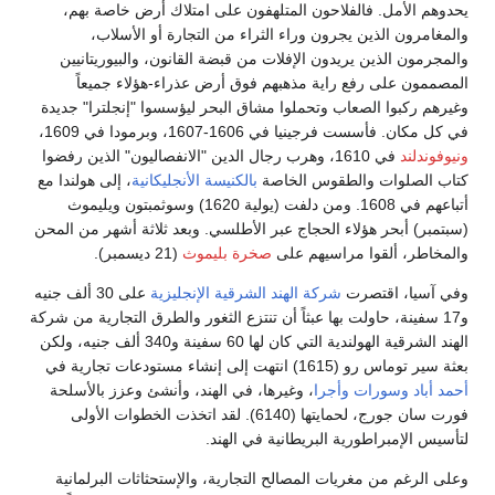
يحدوهم الأمل. فالفلاحون المتلهفون على امتلاك أرض خاصة بهم،
والمغامرون الذين يجرون وراء الثراء من التجارة أو الأسلاب،
والمجرمون الذين يريدون الإفلات من قبضة القانون، والبيوريتانيين
المصممون على رفع راية مذهبهم فوق أرض عذراء-هؤلاء جميعاً
وغيرهم ركبوا الصعاب وتحملوا مشاق البحر ليؤسسوا "إنجلترا" جديدة
في كل مكان. فأسست فرجينيا في 1606-1607، وبرمودا في 1609،
ونيوفوندلند
في 1610، وهرب رجال الدين "الانفصاليون" الذين رفضوا
كتاب الصلوات والطقوس الخاصة
بالكنيسة الأنجليكانية
، إلى هولندا مع
أتباعهم في 1608. ومن دلفت (يولية 1620) وسوثمبتون ويليموث
(سبتمبر) أبحر هؤلاء الحجاج عبر الأطلسي. وبعد ثلاثة أشهر من المحن
والمخاطر، ألقوا مراسيهم على
صخرة بليموث
(21 ديسمبر).
وفي آسيا، اقتصرت
شركة الهند الشرقية الإنجليزية
على 30 ألف جنيه
و17 سفينة، حاولت بها عبثاً أن تنتزع الثغور والطرق التجارية من شركة
الهند الشرقية الهولندية التي كان لها 60 سفينة و340 ألف جنيه، ولكن
بعثة سير توماس رو (1615) انتهت إلى إنشاء مستودعات تجارية في
أحمد أباد
وسورات
وأجرا
، وغيرها، في الهند، وأنشئ وعزز بالأسلحة
فورت سان جورج، لحمايتها (6140). لقد اتخذت الخطوات الأولى
لتأسيس الإمبراطورية البريطانية في الهند.
وعلى الرغم من مغريات المصالح التجارية، والإستحثاثات البرلمانية