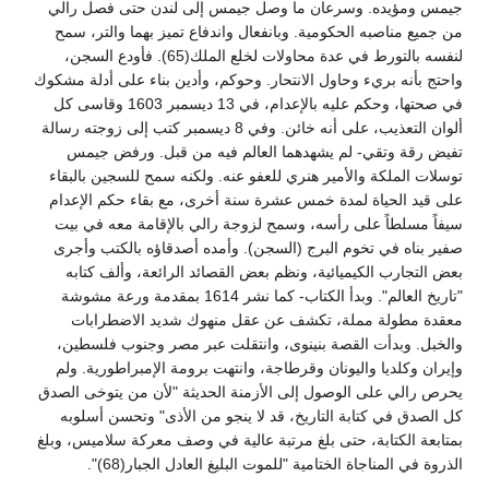
جيمس ومؤيده. وسرعان ما وصل جيمس إلى لندن حتى فصل رالي
من جميع مناصبه الحكومية. وبانفعال واندفاع تميز بهما والتر، سمح
لنفسه بالتورط في عدة محاولات لخلع الملك(65). فأودع السجن،
واحتج بأنه بريء وحاول الانتحار. وحوكم، وأدين بناء على أدلة مشكوك
في صحتها، وحكم عليه بالإعدام، في 13 ديسمبر 1603 وقاسى كل
ألوان التعذيب، على أنه خائن. وفي 8 ديسمبر كتب إلى زوجته رسالة
تفيض رقة وتقي- لم يشهدهما العالم فيه من قبل. ورفض جيمس
توسلات الملكة والأمير هنري للعفو عنه. ولكنه سمح للسجين بالبقاء
على قيد الحياة لمدة خمس عشرة سنة أخرى، مع بقاء حكم الإعدام
سيفاً مسلطاً على رأسه، وسمح لزوجة رالي بالإقامة معه في بيت
صفير بناه في تخوم البرج (السجن). وأمده أصدقاؤه بالكتب وأجرى
بعض التجارب الكيميائية، ونظم بعض القصائد الرائعة، وألف كتابه
"تاريخ العالم". وبدأ الكتاب- كما نشر 1614 بمقدمة ورعة مشوشة
معقدة مطولة مملة، تكشف عن عقل منهوك شديد الاضطرابات
والخبل. وبدأت القصة بنينوى، وانتقلت عبر مصر وجنوب فلسطين،
وإيران وكلديا واليونان وقرطاجة، وانتهت برومة الإمبراطورية. ولم
يحرص رالي على الوصول إلى الأزمنة الحديثة "لأن من يتوخى الصدق
كل الصدق في كتابة التاريخ، قد لا ينجو من الأذى" وتحسن أسلوبه
بمتابعة الكتابة، حتى بلغ مرتبة عالية في وصف معركة سلاميس، وبلغ
الذروة في المناجاة الختامية "للموت البليغ العادل الجبار(68)".