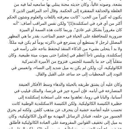
بشعة، وصوته عالياً، وكان حديثه محنة يبتلي بها سامعيه لما فيه من
الغلظة والحذلقة المفتقرة إلى الحكمة. وقال أحد المراقبين الذين لا
يكنون له كثيراً من الحب: "كانت معرفته باللغات والعلوم وشئون الحكم
أكثر من أي فرد في اسكتلندة(1)" ولكن نفس المراقب أضاف: "أنه
كان مغروراً بشكل غير عادي". وربما كانت هذه السمة أو الميزة
ضرورية للمحافظة على الحياة في خضم المتاعب، بقدر ما هي المظهر
المضلل لرجل لا يستطيع أن يسترجع في ذاكرته يوماً لم يكن فيه ملكاً.
ولا بد أ يتحلى بشيء من الذكاء المنقذ ليحتفظ بتاجه على رأسه في
إسكتلندة، ويلبس تاجاً أعظم في إنجلترا حتى يموت ميتة طبيعية. وكان
متقلباً إلى حد ما بالنسبة للجنس، فتزوج من الأميرة الدنمركية
الكاثوليكية، آن، ولكن لم يكن به ميل شديد إلى النساء، وانغمس في
التودد إلى المحظيات إلى حد ساعد على القيل والقال.
وكان عليه أن يشتق طريقه بالحيلة والدهاء وسط الأفكار العنيفة
المتصارعة في أيامه. فإن أسرة جيز في فرنسا، والملك فيليب في
أسبانيا، والبابا في روما، تعاهدوا معه على استعادة إسكتلندة إلى
حظيرة الكنيسة الكاثوليكية. ولكن الكنيسة الاسكتلندية الوطنية كانت
تحسب عليه أنفاسه خشية أن ينحرف عن مذهب كلفن. ولكنه لم يحرق
الجسور من خلفه، فتبادل الرسائل المهذبة مع الدول الكاثوليكية، وكان
به ميل إلى تخفيف القوانين المفروضة على العبادة الكاثوليكية فأطلق
خفية سراح أحد الجزويت، وتواطأ في تهريب آخر(2). ولكن المؤامرات