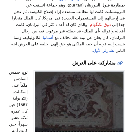
بمطاردة فلول البيوريتان (puritan)، وهم جماعة انشقت عن
البروتستانت كانت لها مطالب متشددة إزاء إصلاح الكنيسة، ثم عجل
في إرسالهم إلى المستعمرات الجديدة في أمريكا. كان الملك منحازا
جدا إلى
دوق بكنگهام
، والذي كان له أعداء كثر في البرلمان، كانت
أفعاله وأقواله -أي الملك- قد جعلته غير مرغوب فيه بين رجال
البرلمان، كان يعلن عن نيته عقد تحالف مع
أسبانيا
الكاثوليكية، ومما
ينسب إليه قوله أن حقه الملكي هو حق إلهي. خلفه على العرش ابنه
الثاني
تشارلز الأول
.
مشاركته على العرش
توج جيمس
السادس
ملكاً على
إسكتلندة
(29 يولية
1567) حين
كان عمره
ثلاثة عشر
شهراً، حين
كانت أمه