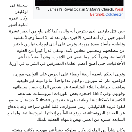
سجينة في
James I's Royal Coat in St Mary's Church,
West
لوكليفن.
Bergholt
,
Colchester
وكان عمره
ثمانية أشهر
حين قتل دارنلي الذي يفترض أنه والده، كما كان يبلغ من العمر عشرة
أشهر حين رأى أمه للمرة الأخيرة، ولم تعد له إلا اسماً وخيالاً تغشيه
وتلطخه مأساة بعيدة مزرية. وتربى على أيدي لوردات نهازين باحثين
عن مصلحتهم ومعلمين معادين لأمه. وتلقى قدراً كبيراً من العلوم
الإنسانية، وقدراً أكبر مما ينبغي في اللاهوت، وقدراً ضئيلاً جداً في
الأخلاقيات، حتى أصبح أعظم العلماء المسرفين في الشراب في أوربا.
وتولى الحكم باسمه أربعة أوصياء على العرش على التوالي- موري،
لنوكس، مار، ثم مورتون، وكلهم عدا واحداً، ماتوا ميتة غير طبيعية.
ودافعت جماعات النبلاء المتنافسة عن شخص الملك حصن سلطانهم
وقوتهم. وفي 1582 احتجزه بعض اللوردات البروتستانت تساندهم
الكنيسة الاسكتلندية الوطنية، في قلعة رثفن Ruhven خشية أن يخضع
لنفوذ قريبه الكاثوليكي ازمي ستيوارت، فلما أطلق سراحه وعد بالدفاع
عن العقيدة البروتستانتية، ووقع تحالفاً مع إنجلترا البروتستانتية، ولما بلغ
السابعة عشرة من العمر، نهض بالمهام الفعلية للملك.
وكان شاذاً بين الملوك. وكان سلوكه خشناً غير مهذب، وكانت مشيته