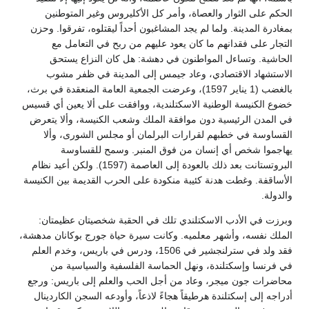
الحكم على الثوار والعصاة، وأمر كل الأكليروس وغير المتوطنين
بمغادرة المدينة. ولما لم يجد المشاغبون أحداً ليقتلوه، تفرقوا. وحزن
التجار على فقدانهم ما كان يعود عليهم من ربح في التعامل مع
الحاشية. وتساءل المواطنون في دهشة: هل كان النزاع يستحق
الاستشهاد الاقتصادي، وعاد جيمس إلى المدينة في ظفر مشوب
بالغضب (1 يناير 1597)، وعرضت الجمعية العامة المنعقدة في برث،
خضوع الكنيسة الوطنية الاسكتلندية، ووافقت على ألا يعين أي قسيس
في المدن الرئيسية دون موافقة الملك وشعب الكنيسة، وألا يتعرض
القساوسة في خطبهم لقرارات البرلمان أو مجلس الشورى، وألا
يهاجموا شخص أي إنسان من فوق المنبر. وسمح للقساوسة
البروتستانت بعد ذلك بالعودة إلى العاصمة (1597). ولكن أعيد نظام
الأساقفة. وغطت هدنة كئيبة منكودة على الحرب القديمة بين الكنيسة
والدولة.
وبرزت في الأدب الاسكتلندي تلك في الحقبة شخصيتان عظيمتان:
الملك نفسه، وأشهر معلميه. وكانت سيرة حياة جورج بوكانان مدهشة،
فقد ولد في سترلنجشير في 1506، ودرس في باريس، وخدم العلم
في فرنسا وإسكتلندة، ونهل الحماسة الفلسفية والسياسية من
محاضرات جون ميجر، وعاد من أجل الحب والعلم إلى باريس: ورجع
أدراجه إلى إسكتلندة هرطيقاً هجاءً لاذعاً، وأودعه السجن الكاردينال