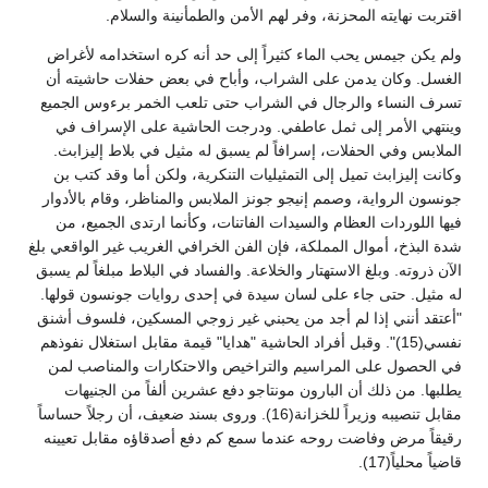
اقتربت نهايته المحزنة، وفر لهم الأمن والطمأنينة والسلام.
ولم يكن جيمس يحب الماء كثيراً إلى حد أنه كره استخدامه لأغراض
الغسل. وكان يدمن على الشراب، وأباح في بعض حفلات حاشيته أن
تسرف النساء والرجال في الشراب حتى تلعب الخمر برءوس الجميع
وينتهي الأمر إلى ثمل عاطفي. ودرجت الحاشية على الإسراف في
الملابس وفي الحفلات، إسرافاً لم يسبق له مثيل في بلاط إليزابث.
وكانت إليزابث تميل إلى التمثيليات التنكرية، ولكن أما وقد كتب بن
جونسون الرواية، وصمم إنيجو جونز الملابس والمناظر، وقام بالأدوار
فيها اللوردات العظام والسيدات الفاتنات، وكأنما ارتدى الجميع، من
شدة البذخ، أموال المملكة، فإن الفن الخرافي الغريب غير الواقعي بلغ
الآن ذروته. وبلغ الاستهتار والخلاعة. والفساد في البلاط مبلغاً لم يسبق
له مثيل. حتى جاء على لسان سيدة في إحدى روايات جونسون قولها.
"أعتقد أنني إذا لم أجد من يحبني غير زوجي المسكين، فلسوف أشنق
نفسي(15)". وقبل أفراد الحاشية "هدايا" قيمة مقابل استغلال نفوذهم
في الحصول على المراسيم والتراخيص والاحتكارات والمناصب لمن
يطلبها. من ذلك أن البارون مونتاجو دفع عشرين ألفاً من الجنيهات
مقابل تنصيبه وزيراً للخزانة(16). وروى بسند ضعيف، أن رجلاً حساساً
رقيقاً مرض وفاضت روحه عندما سمع كم دفع أصدقاؤه مقابل تعيينه
قاضياً محلياً(17).