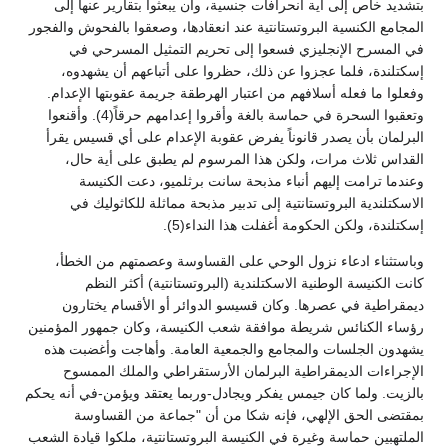
بتشديد خاص إلى أية انحرافات جنسية، وأن يبعثوا بتقارير عنها إلى
المجامع الكنسية البروتستانتية عند انعقادها، وصعقوا بالفحوش والفجور
في المسرح الإنجليزي فسعوا إلى تحريم التمثيل المسرحي في
إسكتلندة، فلما عجزوا عن ذلك، حظروا على أتباعهم أن يشهدوه،
وفعلوا ما فعله أسلافهم من اعتبار الهرطقة جريمة عقوبتها الإعدام.
وتعقبوا السحرة في حماسة بالغة وأقروا إعدامهم حرقاً(4). وأقنعوا
البرلمان بأن يصدر قانوناً يفرض عقوبة الإعدام على أي قسيس يقرأ
القداس ثلاث مرات، ولكن هذا المرسوم لم يطبق على أية حال،
وعندما ترامت إليهم أنباء مذبحة سانت برثلميو، دعت الكنيسة
الاسكتلندية البروتستانتية إلى تدبير مذبحة مماثلة للكاثوليك في
إسكتلندة، ولكن الحكومة أغفلت هذا النداء(5).
وباستثناء ادعاء نزول الوحي على القساوسة وعصمتهم من الخطأ،
كانت الكنيسة الوطنية الاسكتلندية (البروتستانتية) أكثر النظم
ديمقراطية في عصرها. وكان قسيسو الدوائر أو الأقسام يختارون
رؤساء الكنائس شريطة موافقة شعب الكنيسة، وكان جمهور المؤمنين
يشهدون الجلسات والمجامع والجمعية العامة. وأهاجت وأغضبت هذه
الإجراءات الديمقراطية البرلمان الأرستقراطي والملك الممسوح
بالزيت. ولما كان جيمس يفكر ويجادل-وربما يعتقد ويؤمن-في أنه يحكم
بمقتضى الحق الإلهي، فإنه شكا من أن "جماعة من القساوسة
الملتهبين حماسة وغيرة في الكنيسة البروتستانتية، ملكوا قيادة الشعب