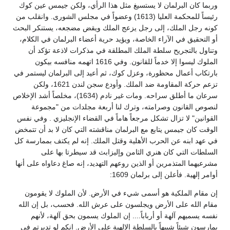
وربما كان البرلمان لا يستسيغ مثل هذا الرأي، ولكن جيمس عين كوك
رئيساً للمحكمة العليا (1613) وعضواً في مجلس الشورى. وانقلب من
كونه رجل الملك، إلى رجل يزعج الملك ويقض مضجعه، يستنكر البحث
أو التحقيق في الآراء الخاصة، ويؤيد حرية أعضاء البرلمان في الكلام،
وتناول بالتجريح سلطة الملك المطلقة في مذكرات لاذعة تؤكد أن
الملوك ليسوا إلا خدماً للقانون. وفي 1616 اتهمه منافسه بيكون
بارتكاب أعمال محظورة، وعزل كوك، ثم أعيد إلى البرلمان ليستمر في
تزعم حركة المقاومة ضد الملك. وأودع سجن لندن 1621، ولكن
سرعان ما أطلق سراحه. ومات غير نادم (1634)، مخلصاً أشد الإخلاص
لنصوص القانون وصرامته، وترك لنا أربعة مجلدات من "مجموعة
القوانين" لا تزال تشكل مرجعاً هاماً في القضاء الإنجليزي . وفي نفس
الوقت كان جيمس يتابع مع البرلمان مناقشته التي كان لا بد أن تتمخض
في عهد ابنه عن الحرب الأهلية وقتل الملك. إنه لم يكتف بممارسة كل
السلطات التي كان هنري الثامن وإليزابث قد سيطرتا بها على
مشرعيهما المتذمرين أو الذين روعهم التهديد، إنه صاغ دعاواه على أنها
أوامر إلهية. فأعلن إلى برلمان 1609:
إن مقام الملكية هو أسمى شيء في الأرض. لأن الملوك لا يقومون
مقام الله على الأرض ويجلسون على عرش الله. فحسب، بل إن الله
نفسه يسميهم آلهة أو أرباباً.... إن الملوك يسمون بحق آلهة، لأنهم
يمارسون شيئاً شبيهاً بالسلطة الإلهية على الأرض. إنكم لو تدبرتم في