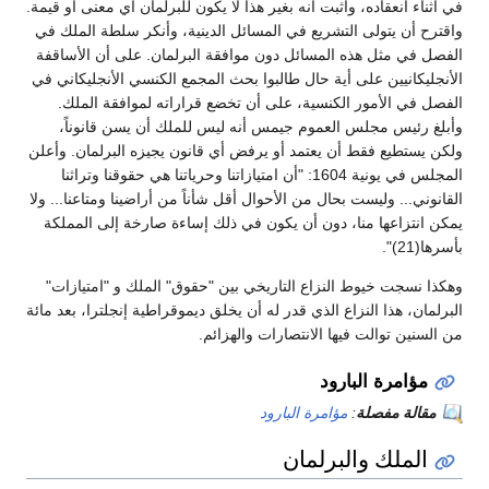
في أثناء انعقاده، وأثبت أنه بغير هذا لا يكون للبرلمان أي معنى أو قيمة.
واقترح أن يتولى التشريع في المسائل الدينية، وأنكر سلطة الملك في
الفصل في مثل هذه المسائل دون موافقة البرلمان. على أن الأساقفة
الأنجليكانيين على أية حال طالبوا بحث المجمع الكنسي الأنجليكاني في
الفصل في الأمور الكنسية، على أن تخضع قراراته لموافقة الملك.
وأبلغ رئيس مجلس العموم جيمس أنه ليس للملك أن يسن قانوناً،
ولكن يستطيع فقط أن يعتمد أو يرفض أي قانون يجيزه البرلمان. وأعلن
المجلس في يونية 1604: "أن امتيازاتنا وحرياتنا هي حقوقنا وتراثنا
القانوني... وليست بحال من الأحوال أقل شأناً من أراضينا ومتاعنا... ولا
يمكن انتزاعها منا، دون أن يكون في ذلك إساءة صارخة إلى المملكة
بأسرها(21)".
وهكذا نسجت خيوط النزاع التاريخي بين "حقوق" الملك و "امتيازات"
البرلمان، هذا النزاع الذي قدر له أن يخلق ديموقراطية إنجلترا، بعد مائة
من السنين توالت فيها الانتصارات والهزائم.
مؤامرة البارود
مقالة مفصلة
:
مؤامرة البارود
الملك والبرلمان