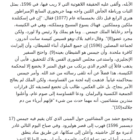
الأبله، وألقى عليه الحقيقة اللاهوتية التي لا ريب فيها، في 1596، بمثل
الثبات ورباطة الجأش اللتين واجه بهما جريجوري السابع الإمبراطور
هنري الرابع قبل ذلك بخمسمائة عام (1077) فقال: "إن في إسكتلندة
ملكين ومملكتين. فهناك يسوع المسيح ومملكته، وهي في الكنيسة،
وأحد رعاياها الملك جيمس... وما هو يملك ولا رئيس ولا لورد، ولكن
مجرد عضو(8)". وقال-دافيد بلاك-وهو قسيس كنيسة سانت أندروز،
لجماعة المصلين (1596) إن جميع الملوك أبناء للشيطان، وأن إليزابث
كافرة ملحدة. وأن جيمس هو الشيطان بعينه(9). واحتج السفير
الإنجليزي، واستدعى مجلس الشورى القس بلاك للتحقيق، فأبى أن
يذهب قائلاً إن الجرم الذي يرتكب من فوق المنبر لا يخضع إلا لمحكمة
الكنيسة، هذا فضلاً عن أنه تلقى رسالته من عند الله. وأمر جيمس
بمحاكمته غيابياً. فذهبت إليه لجنة من القساوسة، ولكن الملك لم يعالج
الأمر بنجاح، بل على العكس، طالب بأن تخضع لتصديقه كل قرارات
الجمعية الكنسية والبرلمان. ودعا القساوسة إلى صوم عام، وأعلنوا
منذرين متشائمين، أنه مهما حدث من شيء "فإنهم أبرياء من دم
جلالته(10)".
وتجمع حشد من المشاغبين حول المبنى الذي كان يقيم فيه جيمس (17
ديسمبر 1596) فهرب إلى قصر هوليرود. وفي صباح اليوم التالي غادر
أدنبرة مع كل حاشيته. وأعلن إلى سكانها، عن طريق مناد ينطق
باسمه، أنها لم تعد تصلح لتكون عاصمة، وأنه لن يعود إليها إلا لتنفيذ