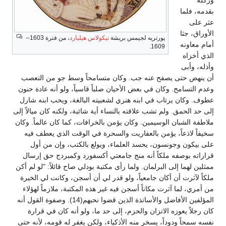
وركله
بقدمه، فلما
عثر على
الأوراق، جثا
پورتريه لجيمس بريشة
نيكولاس هيليارد
، من فترة 1603–
أمام معاونه
1609.
الذي أخزاه
وأذله، وأبى
أن ينهض حتى يصفح عنه جب. وكان متسامحاً وسط جو من التعصب
وعدم التسامح. وكان في بعض الأحيان صلباً قاسياً، ولو أنه عادة حنون
عطوف. وكان يرتاب في ابنه هنري لشعبيته البالغة، ويحب ابنه شارل
إلى حد الحمق. ولم تشب علاقته بالنساء أية شائبة، ولكنه كان ميالاً إلى
ملاطفة الشبان الوسيمين. وكان يؤمن بالخرافات، كما كان عالماً. وكان
سخيفاً لاذعاً، يؤمن بالعفاريت والسحرة في الوقت الذي يعطف فيه
على بيكون وجونسون، يحسد العلماء، ويولع بالكتب، وإن من أول
قراراته بوصفه ملكاً أنه منج جامعتي أكسفورد وكمبردج حق إرسال
ممثلين لهما إلى البرلمان. ولما رأى مكتبة بودلي صاح قائلاً: "لو لم أكن
ملكاً لآثرت أن أكان جامعياً، ولو قدر لي أن أسجن، وكانت لي الخيرة
من أمري، لما آثرت مكاناً أسجن فيه غير هذه المكتبة، ملازماً لهؤلاء
المؤلفين الأفاضل والأساتذة الذين قضوا نحبهم(14). وصفوة القول أنه
كان رجلاً يعوزه الاتزان والحزم، إلى حد ما، ولو أنه كان في قرارة
نفسه سمحاً ودوداً، يسخر منه الأذكياء، ولكن يغفر له قومه، لأنه حتى