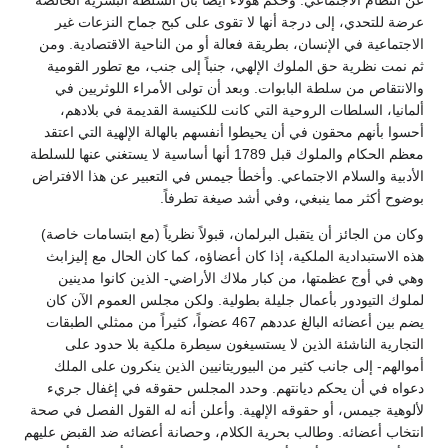
عن النظام الاجتماعي. وحكم هؤلاء أيضاً بأن السلطة البشرية الخالصة
عرضة للتحدي، إلى درجة أنها لا تقوى على كبح جماح النزعات غير
الاجتماعية في الإنسان، بطريقة فعالة أو من الناحية الاقتصادية. ومن
ثم نمت نظرية حق الملوك الإلهي، جنباً إلى جنب، مع تطور القومية
والانتقاص من سلطة البابوات. وبعد أن تولى الأمراء اللوثريين في
ألمانيا، السلطات الروحية التي كانت للكنيسة القديمة في بلادهم،
أحسوا بأنهم محقون في أن يحيطوا أنفسهم بالهالة الإلهية التي اعتقد
معظم الحكام والملوك قبل 1789 أنها أساسية لا يستغني عنها للسلطة
الأدبية والسلام الاجتماعي. وأخطأ جيمس في التعبير عن هذا الافتراض
بوضوح أكثر مما ينبغي، وفي أشد صيغة تطرفاً.
وكان من الجائز أن يتقبل البرلمان، قبولاً نظرياً (مع ابتسامات خاصة)
هذه الاستبدادية الملكية، إذا كان أعضاؤه، كما كان الحال مع إليزابث
وهي في أوج عظمتها، من كبار ملاك الأراضي- الذين كانوا مدينين
لملوك التيودور بأعمال جليلة بطولية. ولكن مجلس العموم الآن كان
يضم بين أعضائه البالغ عددهم 467 عضواً، كثيراً من ممثلي الطبقات
التجارية الناشئة الذين لا يستسيغون سيطرة ملكية بلا حدود على
أموالهم- إلى جانب كثير من البيوريتانيين الذين ينكرون على الملك
دعواه في أن يحكم ديانتهم. وحدد المجلس حقوقه في إغفال جريء
لألوهية جيمس، أو حقوقه الإلهية. وأعلن أنه له القول الفصل في صحة
انتخاب أعضائه. وطالب بحرية الكلام، وحصانة أعضائه ضد القبض عليهم