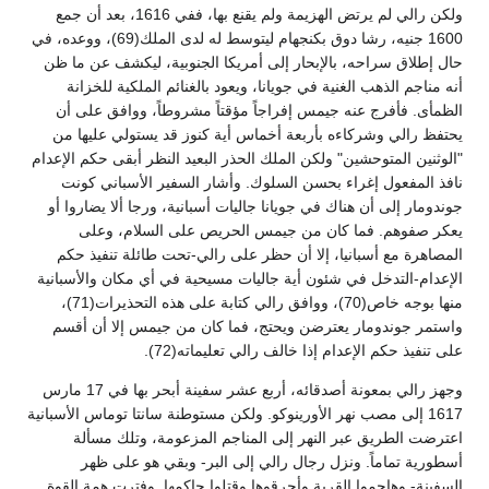
ولكن رالي لم يرتض الهزيمة ولم يقنع بها، ففي 1616، بعد أن جمع
1600 جنيه، رشا دوق بكنجهام ليتوسط له لدى الملك(69)، ووعده، في
حال إطلاق سراحه، بالإبحار إلى أمريكا الجنوبية، ليكشف عن ما ظن
أنه مناجم الذهب الغنية في جويانا، ويعود بالغنائم الملكية للخزانة
الظمأى. فأفرج عنه جيمس إفراجاً مؤقتاً مشروطاً، ووافق على أن
يحتفظ رالي وشركاءه بأربعة أخماس أية كنوز قد يستولي عليها من
"الوثنين المتوحشين" ولكن الملك الحذر البعيد النظر أبقى حكم الإعدام
نافذ المفعول إغراء بحسن السلوك. وأشار السفير الأسباني كونت
جوندومار إلى أن هناك في جويانا جاليات أسبانية، ورجا ألا يضاروا أو
يعكر صفوهم. فما كان من جيمس الحريص على السلام، وعلى
المصاهرة مع أسبانيا، إلا أن حظر على رالي-تحت طائلة تنفيذ حكم
الإعدام-التدخل في شئون أية جاليات مسيحية في أي مكان والأسبانية
منها بوجه خاص(70)، ووافق رالي كتابة على هذه التحذيرات(71)،
واستمر جوندومار يعترضن ويحتج، فما كان من جيمس إلا أن أقسم
على تنفيذ حكم الإعدام إذا خالف رالي تعليماته(72).
وجهز رالي بمعونة أصدقائه، أربع عشر سفينة أبحر بها في 17 مارس
1617 إلى مصب نهر الأورينوكو. ولكن مستوطنة سانتا توماس الأسبانية
اعترضت الطريق عبر النهر إلى المناجم المزعومة، وتلك مسألة
أسطورية تماماً. ونزل رجال رالي إلى البر- وبقي هو على ظهر
السفينة- وهاجموا القرية وأحرقوها وقتلوا حاكمها. وفترت همة القوة