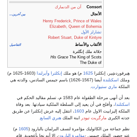
Consort
آن من الدنمارك
الأنجال
بين آخرين...
Henry Frederick, Prince of Wales
Elizabeth, Queen of Bohemia
تشارلز الأول
Robert Stuart, Duke of Kintyre
الألقاب والأنماط
التفاصيل
جلالة
ملك إنگلترة
His Grace
The King of Scots
The Duke of
هِيرفوردشِير، إنكلترا
1625
م) هو ملك
إنكلترا
وآيرلندا
(1603-1625 م)
وملك
اسكتلندة
أيضا (1567-1626) باسم جيمس السادس، والدته هي
الملكة
ماري ستيوارت
.
بعد أن أنهى مرحلة الطفولة عام 1583 م، تسلم مقاليد الحكم في
اسكتلندا
، وأفلح في أن يعيد إلى السلطة الملكية سيادتها. بعد وفاة
الملكة إليزابيث الاول عام
1603
، انتقل إليه عرش إنكلترا عن طريق
جدته الكبرى
مارگريت تيودر
ابنة الملك
هنري السابع
.
نظم جماعة من الكاثوليك مؤامرة لنسف البرلمان بالبارود (
1605
م)
عند حضور الملك جيمس -
مؤامرة البارود
-، إلا أنه نجا بأعجوبة. قام