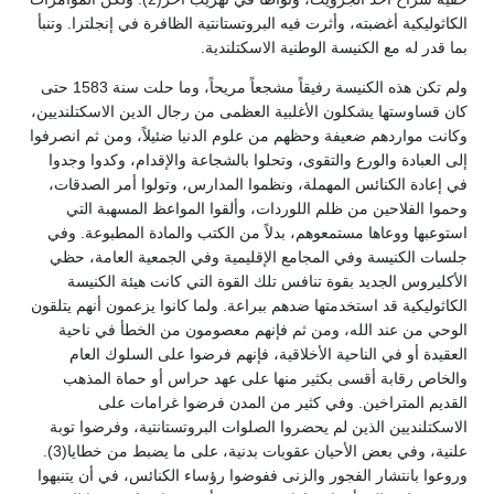
الكاثوليكية أغضبته، وأثرت فيه البروتستانتية الظافرة في إنجلترا. وتنبأ
بما قدر له مع الكنيسة الوطنية الاسكتلندية.
ولم تكن هذه الكنيسة رفيقاً مشجعاً مريحاً، وما حلت سنة 1583 حتى
كان قساوستها يشكلون الأغلبية العظمى من رجال الدين الاسكتلنديين،
وكانت مواردهم ضعيفة وحظهم من علوم الدنيا ضئيلاً، ومن ثم انصرفوا
إلى العبادة والورع والتقوى، وتحلوا بالشجاعة والإقدام، وكدوا وجدوا
في إعادة الكنائس المهملة، ونظموا المدارس، وتولوا أمر الصدقات،
وحموا الفلاحين من ظلم اللوردات، وألقوا المواعظ المسهبة التي
استوعبها ووعاها مستمعوهم، بدلاً من الكتب والمادة المطبوعة. وفي
جلسات الكنيسة وفي المجامع الإقليمية وفي الجمعية العامة، حظي
الأكليروس الجديد بقوة تنافس تلك القوة التي كانت هيئة الكنيسة
الكاثوليكية قد استخدمتها ضدهم ببراعة. ولما كانوا يزعمون أنهم يتلقون
الوحي من عند الله، ومن ثم فإنهم معصومون من الخطأ في ناحية
العقيدة أو في الناحية الأخلاقية، فإنهم فرضوا على السلوك العام
والخاص رقابة أقسى بكثير منها على عهد حراس أو حماة المذهب
القديم المتراخين. وفي كثير من المدن فرضوا غرامات على
الاسكتلنديين الذين لم يحضروا الصلوات البروتستانتية، وفرضوا توبة
علنية، وفي بعض الأحيان عقوبات بدنية، على ما يضبط من خطايا(3).
وروعوا بانتشار الفجور والزنى ففوضوا رؤساء الكنائس، في أن يتنبهوا