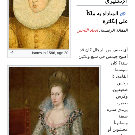
الإنگليزي
المناداة به ملكاً
على إنگلترة
المقالة الرئيسية:
اتحاد التاجين
أي صنف من الرجال كان قد
James in 1586, age 20.
أصبح جيمس في سبع وثلاثين
سنة؟ كان
متوسط
القامة، ذا
رجلين
ضعيفتين،
وكرش
صغير،
يرتدي سترة
ضيقة
وبنطلوناً
محشوين أو