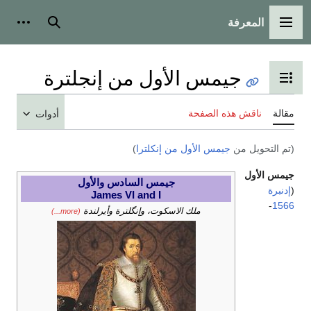
المعرفة
القائمة الرئيسية
بحث
أدوات
جيمس الأول من إنجلترة
تبديل عرض جدول المحتويات
مقالة
ناقش هذه الصفحة
أدوات
(تم التحويل من
جيمس الأول من إنكلترا
)
جيمس الأول
جيمس السادس والأول
(
إدنبرة
James VI and I
-
1566
ملك الاسكوت، وإنگلترة وأيرلندة
(more...)