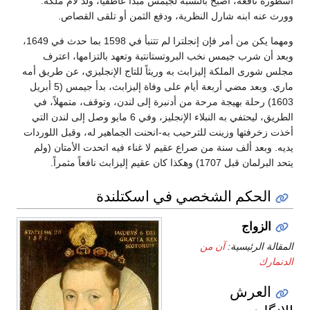
أسطورة نافعة، أصبح بالنسبة لجيمس مبدأ عاطفياً، ولد لأم ملكة.
وورث عنه ابنه شارل النظرية، ودفع الثمن أو تلقى القصاص.
ومهما يكن من أمر فإن إنجلترا لم تتنبأ في 1598 بما حدث في 1649،
وبعد أن شرب جيمس نخب البروتستانتية وتعهد بالتزامها، اعترف
مجلس شورى الملكة إليزابث به وريثاً للتاج الإنجليزي، عن طريق أمه
ماري. وبعد مضي أربعة أيام على وفاة إليزابث، بدأ جيمس (5 أبريل
1603) رحلة بهيجة مرحة من أدنبرة إلى لندن، وتوقف، متمهلاً، في
الطريق، ليحتفي به النبلاء الإنجليز، وفي 6 مايو وصل إلى لندن التي
أخذت زخرفتها وزينت للترحيب به-انحنت الجماهير له، وقبل اللوردات
يديه. وبعد ألف سنة من صراع عقيم لا غناء فيه اتحدت الأمتان (ولم
يتحد البرلمان قبل 1707) وهكذا كان عقيم إليزابث نافعاً مثمراً.
الحكم الشخصي في اسكتلندة
الزواج
المقالة الرئيسية:
آن من
الدنمارك
العرش