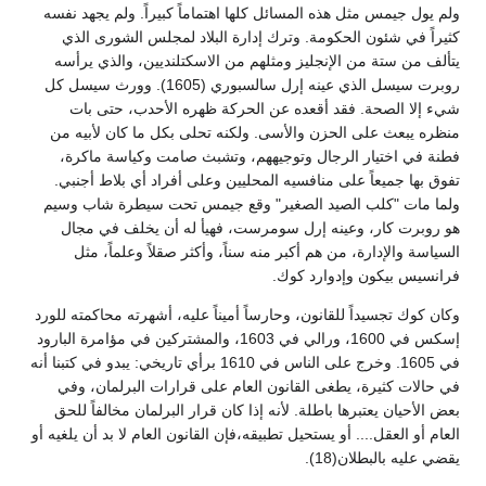
ولم يول جيمس مثل هذه المسائل كلها اهتماماً كبيراً. ولم يجهد نفسه
كثيراً في شئون الحكومة. وترك إدارة البلاد لمجلس الشورى الذي
يتألف من ستة من الإنجليز ومثلهم من الاسكتلنديين، والذي يرأسه
روبرت سيسل الذي عينه إرل سالسبوري (1605). وورث سيسل كل
شيء إلا الصحة. فقد أقعده عن الحركة ظهره الأحدب، حتى بات
منظره يبعث على الحزن والأسى. ولكنه تحلى بكل ما كان لأبيه من
فطنة في اختيار الرجال وتوجيههم، وتشبث صامت وكياسة ماكرة،
تفوق بها جميعاً على منافسيه المحليين وعلى أفراد أي بلاط أجنبي.
ولما مات "كلب الصيد الصغير" وقع جيمس تحت سيطرة شاب وسيم
هو روبرت كار، وعينه إرل سومرست، فهيأ له أن يخلف في مجال
السياسة والإدارة، من هم أكبر منه سناً، وأكثر صقلاً وعلماً، مثل
فرانسيس بيكون وإدوارد كوك.
وكان كوك تجسيداً للقانون، وحارساً أميناً عليه، أشهرته محاكمته للورد
إسكس في 1600، ورالي في 1603، والمشتركين في مؤامرة البارود
في 1605. وخرج على الناس في 1610 برأي تاريخي: يبدو في كتبنا أنه
في حالات كثيرة، يطغى القانون العام على قرارات البرلمان، وفي
بعض الأحيان يعتبرها باطلة. لأنه إذا كان قرار البرلمان مخالفاً للحق
العام أو العقل.... أو يستحيل تطبيقه،فإن القانون العام لا بد أن يلغيه أو
يقضي عليه بالبطلان(18).