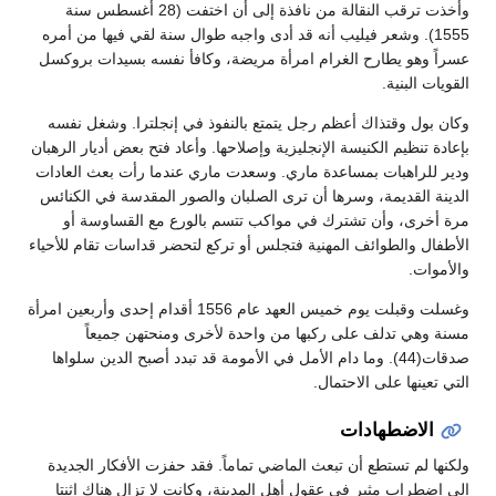
وأخذت ترقب النقالة من نافذة إلى أن اختفت (28 أغسطس سنة
1555). وشعر فيليب أنه قد أدى واجبه طوال سنة لقي فيها من أمره
عسراً وهو يطارح الغرام امرأة مريضة، وكافأ نفسه بسيدات بروكسل
القويات البنية.
وكان بول وقتذاك أعظم رجل يتمتع بالنفوذ في إنجلترا. وشغل نفسه
بإعادة تنظيم الكنيسة الإنجليزية وإصلاحها. وأعاد فتح بعض أديار الرهبان
ودير للراهبات بمساعدة ماري. وسعدت ماري عندما رأت بعث العادات
الدينة القديمة، وسرها أن ترى الصلبان والصور المقدسة في الكنائس
مرة أخرى، وأن تشترك في مواكب تتسم بالورع مع القساوسة أو
الأطفال والطوائف المهنية فتجلس أو تركع لتحضر قداسات تقام للأحياء
والأموات.
وغسلت وقبلت يوم خميس العهد عام 1556 أقدام إحدى وأربعين امرأة
مسنة وهي تدلف على ركبها من واحدة لأخرى ومنحتهن جميعاً
صدقات(44). وما دام الأمل في الأمومة قد تبدد أصبح الدين سلواها
التي تعينها على الاحتمال.
الاضطهادات
ولكنها لم تستطع أن تبعث الماضي تماماً. فقد حفزت الأفكار الجديدة
إلى اضطراب مثير في عقول أهل المدينة، وكانت لا تزال هناك اثنتا