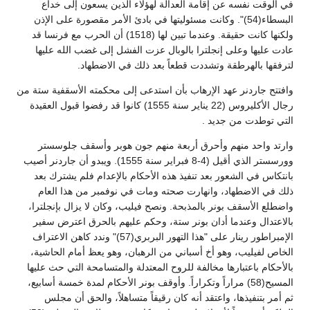
في الوقت نفسه عن إقامة العدالة لهؤلاء الذين يسعون إلى خداع
البسطاء(54)". وكانت مسئوليتها في بادئ الأمر مقصورة على الإذن
ولكنها كانت حقيقة. وعندما تبين لها (1518) أن الحرب مع فرنسا قد
عادت عليها وعلى إنجلترا بالوبال عزت الفشل إلى غضب الله عليها
لترفقها بالهرطقة وتشددت قطعاً بعد ذلك في الاضطهاد.
وافتتح جاردنر عهد الإرهاب بأن استدعى إلى محكمته الأسقفية ستة من
رجال الأكليروس (22 يناير سنة 1555) كانوا قد رفضوا قبول العقيدة
التي توطدت من جديد .
وارتد واحد منهم وأحرق أربعة منهم جون هوبر وأسقف جلوسستر
وورسستر الذي أقيل (4-8 فبراير سنة 1555). ويبدو أن جاردنر أصيب
بانتكاس في الشعور بعد تنفيذ هذه الأحكام بالإعدام فلم يشترك بعد
ذلك في الاضطهاد، وانهارت صحته ومات في نوفمبر من هذا العام
واضطلع الأسقف بونر بالمذبحة. ونصح فيليب، وكان لا يزال بإنجلترا،
بالاعتدال وعندما أدان بونر ستة، وحكم عليهم بالحرق اعترض سفير
الإمبراطور رينار على "هذا التهور البربري(57)" وندد كاهن الاعتراف
الخاص لفيليب، وهو أخ أسباني من الرهبان، وهو يعظ أمام الحاشية،
بالأحكام باعتبارها مخالفة للروح المعتدلة والمتسامحة التي حث عليها
المسيح(58) مراراً وتكراراً. وأوقف بونر الأحكام لمدة خمسة أسابيع،
ثم أمر بتنفيذها، واعتقد أنه كان رقيقاً متساهلاً، والحق أن مجلس