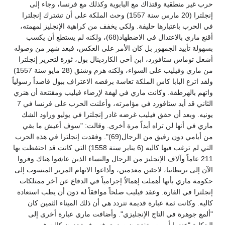
حرب غير منطقية وقتذاك مع البابوية وكذلك مع فرنسا، وجاء إلى
إنجلترا (20 مارس سنة 1557) وحث الملكة على أن تشترك إنجلترا
في الحرب باعتبارها حليفة. ولكي يخفف من كراهية الإنجليز لمهمته،
أقنع ماري بالاعتدال في الاضطهاد(68)، ولكنه لم يستطع أن يكسب
بسهولة تأييد الجمهور بل كان الأمر على العكس، فبعد شهر من وصوله
أشعل توماس ستافورد، ابن أخي الكاردينال بول، ثورة لتحرير إنجلترا
من ماري وفيليب على السواء، ولكنه هزم وشنق (28 مايو سنة 1557)
ولقد اترع البابا كاس الملكة تعاسة برفضه الاعتراف ببول قاصداً رسولياً
واتهم بالهرطقة. وكانت ماري في لهفة لإرضاء فيليب ومقتنعة أن هنري
الثاني قد أيد ستافورد في مؤامرته، وأعلنت الحرب على فرنسا في 7
يونيه. وبعد أن حقق فيليب غرضه غادر إنجلترا في يوليو وراود الشك
ماري في أنها لن تراه أبداً مرة أخرى. وقالت: "سوف أعيش ما بقي
من أيامي دون رفيق من الرجال(69)". وفقدت إنجلترا في هذه الحرب
التي لم ترغب فيها كاليه (6 يناير سنة 1558) التي كانت قد احتفظت بها
211 عاماً وآلاف الإنجليز من الرجال والنساء الذين عاشوا هناك وفروا
الآن إلى بريطانيا، لاجئين معدمين، وأذاعوا الاتهام المرير المنسوب إلى
حكومة ماري بأنها أهملت إهمالاً إجرامياً في الدفاع عن آخر ممتلكات
إنجلترا في القارة. وعقد فيليب صلحاً موافقاً له دون أن يطب استعادة
كاليه. وكانت ثمة عبارة قديمة تتردد هي أن ذلك الميناء الثمين كان
"ألمع جوهرة في التاج الإنجليزي". وأضافت ماري عبارة أخرى إلى
الحكاية "عندما أموت وتفتحون صدري فسوف تجدون كاليه في