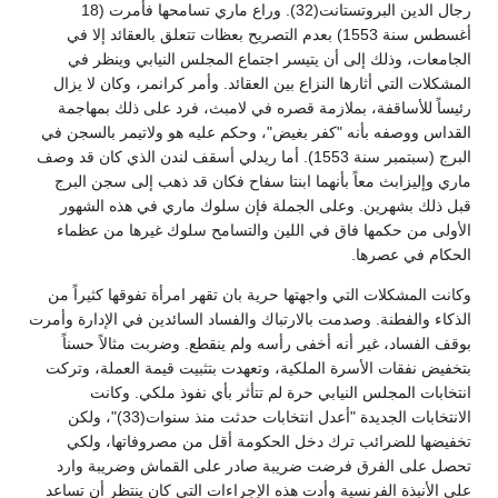
رجال الدين البروتستانت(32). وراع ماري تسامحها فأمرت (18
أغسطس سنة 1553) بعدم التصريح بعظات تتعلق بالعقائد إلا في
الجامعات، وذلك إلى أن يتيسر اجتماع المجلس النيابي وينظر في
المشكلات التي أثارها النزاع بين العقائد. وأمر كرانمر، وكان لا يزال
رئيساً للأساقفة، بملازمة قصره في لامبث، فرد على ذلك بمهاجمة
القداس ووصفه بأنه "كفر بغيض"، وحكم عليه هو ولاتيمر بالسجن في
البرج (سبتمبر سنة 1553). أما ريدلي أسقف لندن الذي كان قد وصف
ماري وإليزابث معاً بأنهما ابنتا سفاح فكان قد ذهب إلى سجن البرج
قبل ذلك بشهرين. وعلى الجملة فإن سلوك ماري في هذه الشهور
الأولى من حكمها فاق في اللين والتسامح سلوك غيرها من عظماء
الحكام في عصرها.
وكانت المشكلات التي واجهتها حرية بان تقهر امرأة تفوقها كثيراً من
الذكاء والفطنة. وصدمت بالارتباك والفساد السائدين في الإدارة وأمرت
بوقف الفساد، غير أنه أخفى رأسه ولم ينقطع. وضربت مثالاً حسناً
بتخفيض نفقات الأسرة الملكية، وتعهدت بتثبيت قيمة العملة، وتركت
انتخابات المجلس النيابي حرة لم تتأثر بأي نفوذ ملكي. وكانت
الانتخابات الجديدة "أعدل انتخابات حدثت منذ سنوات(33)"، ولكن
تخفيضها للضرائب ترك دخل الحكومة أقل من مصروفاتها، ولكي
تحصل على الفرق فرضت ضريبة صادر على القماش وضريبة وارد
على الأنبذة الفرنسية وأدت هذه الإجراءات التي كان ينتظر أن تساعد