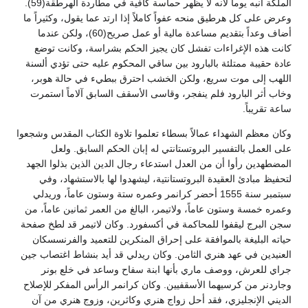
الملكة أنبه يوماً لأنه لا يظهر حماسة كافية في مطاردة الهرطقة(59).
وعرض على كل هرطيق منحه عفواً كاملاً إذا ارتد عما يقول، وكثيراً ما
أضاف وعداً بتقديم مساعدة مالية أو عمل صريح(60)، ولكن عندما
كانت هذه الإغراءات تفشل كان يجيز الحكم بشراسة، وكانت توضع
عادة حقيبة ممتلئة بالبارود بين ساقي المحكوم عليه حتى تؤدي ألسنة
اللهب إلى موت سريع، ولكن الخشب احترق ببطيء في حالة هوبر،
وخاب أثر البارود فلم ينفجر، وقاسى الأسقف السابق آلاماً استمرت
ساعة تقريباً.
وكان معظم الشهداء عمالاً بسطاء تعلموا تلاوة الكتاب المقدس وشجعوا
على العمل بالتفسير البروتستانتي له إبان الحكم السابق. ولعل
المضطهدين رأوا أن من العدل استدعاء رجال الدين الذين بذلوا الجهد
لتحفيظ مبادئ العقيدة البروتستانتية، ليشهدوا لها بالاستشهاد، وفي
سبتمبر سنة 1555 أحضر كرانمر وعمره ستة وستون عاماً، وريدلي
وعمره خمسة وستون عاماً، ولاتيمر، البالغ من العمر ثمانين عاماً، من
سجن البرج ليقفوا للمحاكمة في أكسفورد. وكان لاتيمر قد لطخ صفحة
حياته البليغة بالموافقة على إحراق المنكرين للتعميد والفرنسسكان
العنيدين في عهد هنري الثامن. وكان ريدلي قد أيد بنشاط اغتصاب جين
جراي للعرش، ووصف ماري بأنها ابنة سفاح وساعد في خلع بونر
وجاردنر من كرسيهما الأسقفيين. وكان كرانمر الرأس المفكر للإصلاح
الديني الإنجليزي، فقد أحل زواج هنري وكاثرين، وزوج هنري من آن