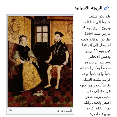
الزيجة الاسبانية
ولم يكن فيليب
متلهفاً إلى هذا الحد.
وتزوج ماري يوم 6
مارس سنة 1554
بطريق الوكالة ولكنه
لم يصل إلى إنجلترا
قبل يوم 20 يوليو،
ودهش الإنجليز
وسرهم أن يجدوه
شخصاً يمكن احتماله
بدنياً واجتماعياً: وجه
غريب مثلث الشكل
تقريباً ينحدر من جبهة
عريضة إلى ذقن
مدبب يزينه شعر
أصفر ولحية، ولكه
يمتاز بخلق كريم
فليب وماري
وبديهة حاضرة