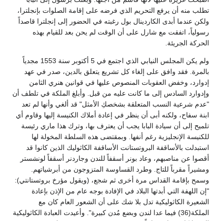
تطلب منه أن يرفع التحريم الذي فرضه على إقامة الصلوات بإنجلترا،
ولكن عندما أبدى الكاردينال بول رغبته في الحضور إلى إنجلترا قاصداً
رسولياً، اتفقت مع شارل على أن الوقت لم يحن بعد للقيام بهذه
الحركة الجريئة.
ولم يكن المجلس النيابي الذي اجتمع في 5 أكتوبر سنة 1553 مجدياً
بالمرة. فقد وافق على إلغاء كل تشريع يتعلق بالدين، صدر في عهد
إدوارد، وخفض العقوبات المنصوص عليها في قوانين هنري الثامن
وإدوارد السادس إلى ما كانت عليه من قبل. وأبلغ الملكة في تلطف أن
"عدم شرعية النسب المتعلقة بشخصكِ الأمثل" قد ألغي وأنها لم تعد
ابنة سفاح، ولكنه أبى أن ينظر في إعادة أملاك الكنيسة إليها وقاوم أي
تلميح إلى أن سيادة البابا يجب أن يعترف بها، وترك هذا ماري رئيسة
للكنيسة الإنجليزية رغم أنفها. وبمقتضى هذه السلطة المخولة لها
استبدلت بالأساقفة البروتستانت الأساقفة الكاثوليك الذين كانوا قد
أقصوا عن مناصبهم، وعاد بونر أسقفاً للندن وجاردنر أسقفاً لونشستر
ومشيراً مقرباً للتاج. وطرد القساوسة المتزوجون من أبرشياتهم.
وسمح بإقامة القداس مرة أخرى ثم شجع، (ويقول مؤرخ بروتستانتي):
"إن اللهفة التي أبدتها البلاد في الإفادة بوجه عام من الإذن بإعادة
الشعيرة الكاثوليكية تدل بلا شك على أن الشعور العام كان مع
الملكة(36) فيما عدا لندن وبضع مُدن كبيرة". وأعيدت العبادة الكاثوليكية