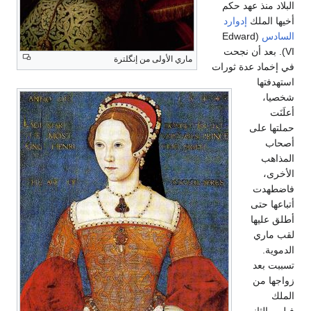
البلاد منذ عهد حكم
أخيها الملك
إدوارد
السادس
(Edward
VI). بعد أن نجحت
ماري الأولى من إنگلترة
في إخماد عدة ثورات
استهدفتها
شخصيا،
أعلَنَت
حملتها على
أصحاب
المذاهب
الأخرى،
فاضطهدت
أتباعها حتى
أطلق عليها
لقب ماري
الدموية.
تسببت بعد
زواجها من
الملك