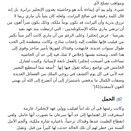
ومواهب تصلح لأي
شيء، ولم يبدِ أي إيماءة بأنه هو وحاشيته يعدون الإنجليز برابرة. بل إنه
قال كلمة رقيقة في صالح اليزابث، ولعله كان يتنبأ بأن ماري ربما لا
ترزق بذرية وأن اليزابث قد تكون يوماً ملكة، وذلك يكون شراً أهون من
أن ترتقي ماري ملكة الإسكوتلنديين - التي ارتبطت منذ عهد بعيد
بفرنسا - عرش إنجلترا. وعلى الرغم من أن ماري كانت أكبر سناً بكثير
من فيليب فإنها تطلعت إليه بإعجاب ساذج، وكانت متعطشة إلى الحب
طوال سنوات عديدة، فابتهجت وقتذاك لفوزها بأمير ساحر وقوي إلى
هذا الحد، ومنحته نفسها بإخلاص لا شك فيه إلى حد أن الحاشية
تساءلت هي أصبحت إنجلترا بالفعل تابعة لإسبانيا، وكتبت لشارل
الخامس في تواضع رسالة تقول فيها إنها: "أسعد مما أستطيع التعبير
عنه لأني في كل يوم أكتشف في زوجي الملك من الفضائل العديدة
وصفات الكمال ما يدفعني باستمرار إلى أن أتضرع إلى الله أن يهبني
العون لأسعده(41)".
الحمل
وكانت رغبتها في أن تلد ابناً لفيليب وولي عهد لإنجلترا، عارمة
استغرقت كل اهتمامها إلى حد أنها سرعان ما تصورت أنها حامل. ولقي
انقطاع الطمث عندها وقتذاك ترحيباً، باعتباره شارة ملكية، وألجم الأمل
ألسنة مَن خطر لهم أن تلك الحالة حدثت لها كثيراً من قبل. وتقبل