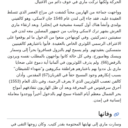
الحركة ولكنها تركت ماري في خوف دائم من الاغتيال.
وواجهت جماعة من الهاربين محناً كشفت عن مزاج العصر الذي تتسلط
العقيدة عليه، فقد جاء إلى لندن عام 1548 جان لاسكي، وهو كالفيني
بولندي وأنشأ هناك أول كنيسة مشيخية في إنجلترا. وبعد ارتقاء ماري
العرش بشهر ترك لاسكي وجانب من جمهور المصلين معه لندن في
سفينتين دنمركيتين. وفي كوبنهاجن منعوا من الدخول ما لم يوقعوا على
الاعتراف الرسمي اللوثري الخاص بالعقيدة. فأبوا باعتبارهم كالفينيين
متمسكين بعقيدتهم. ولم يسمح لهم بالنزول فسافروا بحراً إلى وسمار
ويبسك وهامبورج، وفي كل حالة كانوا يواجهون بالمطلب نفسه ويردون
بالرفض(66). ولم يذرف اللوثريون في ألمانيا أية دموع على ضحايا
ماري بل نددوا بهم باعتبارهم هراطقة مكروهين و"شهداء للشيطان"
بسبب إنكارهم وجود المسيح حقاً في القربان(67) المقدس. وأدان
كالفن تعصب اللوثريين الذي لا يعرف الرحمة، وفي ذلك العام (1553)
أحرق سرفيتوس في المحرقة.وبعد أن ظل الهاربون تتقاذفهم أمواج
بحر الشمال معظم أيام الشتاء سمح لهم بالدخول أخيراً ووجدوا معاملة
إنسانية في إمدن.
وفاتها
وسارت ماري إلى نهايتها المحتومة بقدر كئيب. وكان زوجها التقى في