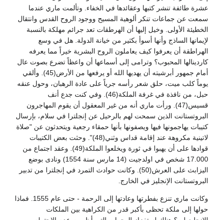
عشرة طائفة تنشر كتبها وعقائدها في الخفاء. وتألمت ماري عندما
سمعت عن جماعات تنكر ألوهية المسيح ووجود الروح القدس وانتقال
الخطيئة الأولى. وخيل إليها أن الهرطقات تعد جرائم مهلكة بالنسبة
لإيمانها الساذج وأنها أسوأ بكثير من خيانة الدولة. هل في وسع
الهراطقة أن يعرفوا كيف يعاملون الروح البشرية خيراً مما يعرفه
كاردينالها المحبوب؟ وترامى إلى أسماعها أن واعظاً تضرع بصوت عال
أمام جمهور أبرشيته أن يهديها الله أو يرفعها من الأرض(45). وألقي
يوماً كلب ميت، حلق شعر رأسه جرياً على عادة الرهبان، وحول عنقه
حبل، من نافذة في غرفة الملكة(46). وفي كنت جدع أنف
قسيس(47). ورأت ماري أنه من غير المعقول أن يقوم المهاجرون
البروتستانت الذين سمحت لهم بالرحيل عن إنجلترا في سلام، بإرسال
كتيبات يهاجمونها فيها ويصفونها بأنها حمقاء رجعية ويتحدثون عن "صلاة
لاتينية مكروهة عند إقامة قداس وثني(48)". وحثت بعض الكتيبات
قوادها على أن يهبوا في ثورة ويخلعوا الملكة(49). وعقد اجتماع من
17.000 شخص في اولدجيت (14 مارس سنة 1554) ونادى بوضع
اليزابث على العرش(50). وكانت حوادث التمرد في إنجلترا من تدبير
البروتستانت الإنجليز في الخارج.
وكانت ماري تنزع بفطرتها وعادتها إلى الرحمة - حتى عام 1555. فماذا
حولها إلى ملكة تحظى بأكبر قدر من الكراهية بين الملكات
الإنجليزيات؟ هناك استفزاز الهجمات التي أظهرت عدم الاحترام