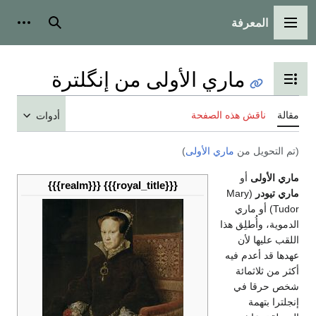
المعرفة
القائمة الرئيسية
بحث
أدوات
ماري الأولى من إنگلترة
تبديل عرض جدول المحتويات
مقالة
ناقش هذه الصفحة
أدوات
(تم التحويل من
ماري الأولى
)
ماري الأولى
أو
{{{realm}}}
{{{royal_title}}}
ماري تيودر
(Mary
Tudor) أو ماري
الدموية، وأُطلِق هذا
اللقب عليها لأن
عهدها قد أعدم فيه
أكثر من ثلاثمائة
شخص حرقا في
إنجلترا بتهمة