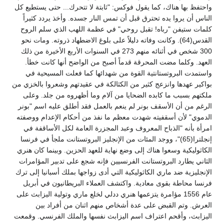
واحتفظ بها هناك، كما يقول فوكس: "ثابتة لا تتحرك... حتى يستطيع كل
الناس أن يروا يده تحترق قبل أن تمس النار جسده. وأخذ يردد كثيراً
كلمات ستيفن "رباه! تقبل روحي" في عظمة اللهب الذي سلم الروح
القدس(64). وكانت وفاته دليلاً على بلوغ الاضطهاد ذروته. ومات نحو
300 شخص في أثنائه منهم 273 في السنوات الأربع الأخيرة من ذلك
العهد. وكلما مضت المحرقة قدماً أصبح من الواضح أنها كانت خطأ.
واستمدت البروتستانتية القوة من شهدائها كما فعلت المسيحية في
بواكير عهدها وانزعج كثير من الكثالكة في عقيدتهم وشعروا بالخزي من
ملكتهم بسبب ما كابده الضحايا من آلام وما أظهروه من جلد. وعلى
الرغم من أن الأسقف بونر لم ينعم بالعمل فقد أطلق عليه اسم "بونر
الدموي" لأن أسقفيته شهدت معظم ما نفذ من أحكام الإعدام ووصفته
امرأة بأنه "الذباح المعروف وعبد المجزرة العامة لكل الأساقفة في
إنجلترا(65)"، ووجد المئات من الإنجليز البروتستانت ملجأ في فرنسا
الكاثوليكية وسعوا هناك إلى وضع نهاية للعهد الحزين. وبينما كان هنري
الثاني يطارد البروتستانت الفرنسيين فإنه شجع على تدبير المؤامرات
الإنجليزية ضد ماري الكاثوليكية التي أدى زواجها بملك أسبانيا إلى ترك
فرنسا محاطة بقوى معادية. واكتشف العملاء البريطانيون في أبريل
عام 1556 مؤامرة يتزعمها هنري ددلي لخلع ماري وتولية اليزابث على
العرش. وتم القبض على عدة أشخاص منهم اثنان من أفراد بين
اليزابث، وأقحم اعتراف اسم اليزابث نفسها والملك الفرنسي. وقمعت