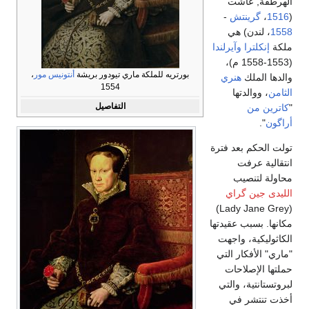
الهرطقة, عاشت
(
1516
،
گرينتش
-
1558
، لندن) هي
ملكة
إنكلترا
وآيرلندا
(1553-1558 م)،
بورتريه للملكة ماري تيودور بريشة
أنتونيس مور
،
والدها الملك
هنري
1554
الثامن
، ووالدتها
التفاصيل
"
كاترين من
أراگون
".
تولت الحكم بعد فترة
انتقالية عرفت
محاولة لتنصيب
الليدى جين گراي
(Lady Jane Grey)
مكانها. بسبب عقيدتها
الكاثوليكية، واجهت
"ماري" الأفكار التي
حملتها الإصلاحات
لبروتستانتية، والتي
أخذت تنتشر في