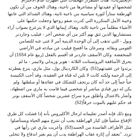
لشخصها أو عقيدتها أو مشاعرها من ناحية، وهناك الخوف من أن تكون
الهرطقة ستاراً لثورة سياسية من ناحية ثانية، وهناك الشدائد التي عانتها
وخيبة الأمل المتكررة التي كدرت صفو روحها وجعلت حكمها على
الأشياء مظلماً من ناحية ثالثة، وهناك إيمانها الذي لا يتزعزع بصواب آراء
مستشاريها الذين تثق بهم أكثر من أي شخص آخر - فيليب وجاردنر
وبول - التي تذهب إلى أن الوحدة الدينية أمر لا غنى عنه للتضامن
القومي وبقائه. وسرعان ما أفصح فيليب عن مبادئه في الأراضي
المنخفضة. وكان الأسقف جاردنر قد أقسم بالفعل (ربيع عام 1554) أن
يحرق الأساقفة البروتستانت الثلاثة - هوبر وريدلي ولاتيمر - ما لم
يرتدوا عن عقيدتهم(51). وكان الكاردينال بول، مثل ماري، ينزع بفطرته
إلى الرحمة ولكنه كانت لا تلين له قناة في العقيدة، وقد أحب الكنيسة
حباً جماً إلى حد أنه كان يرتجف للتشكك في عقائدها أو سلطتها. ولم
يكن له دور قيادي مباشر أو شخصي فيما قامت به ماري من اضطهاد،
وأشار بالاعتدال وأطلق مرة سراح عشرين شخصاً كان الأسقف بونر
قد حكم عليهم بالموت حرقاً(52).
ومع ذلك فإنه أصدر تعليماته لرجال الأكليروس بأنه إذا فشلت كل طرق
الإقناع سلمياً فإن كبار الهراطقة يجب أن تنتزع منهم الحياة ويستأصلوا
مثل الأطراف الفاسدة من الجسد(53). وأعربت ماري عن رأيها في
تردد. "نعتقد أن إثارة عقاب الهراطقة يدب أن يتم بغير اندفاع ولا نتخلى