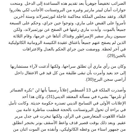
الضرائب تخفيضاً جوهرياً بعد تقديم هذه المساعدة إلى الدخل. ومنحت
جوازات أمان لبيتر مارتير وغيره من البروتستانت الأجانب لكي يغادروا
البلاد. وعقد مجلس الملكة محاكمة عاجلة لنورثمبرلاند وستة آخرين
تآمروا على القبض على ماري، وتوجوا جين جراي، وحكم على السبعة
جميعاً بالموت. وأبدت ماري رغبتها في الصفح عن نورثمبرلاند، ولكن
سيمون رينار سفير الإمبراطور وقتذاك أثناها عن عزمها، وقام الثلاثة
الذين لم يصفح عنهم جميعاً باعتناق عقيدة الكنيسة الرومانية الكاثوليكية
في آخر لحظة. ووصفت جين جراي الحكم بالعدل والاعترافات
بالجبن(29).
وكان من رأي ماري أن تطلق سراحها، ولكنها أذعنت لآراء مستشاريها
إلى حد بعيد وأمرت بأن تبقى طليقة من كل قيد في الاعتقال داخل
أراضي سجن البرج(30).
وأصدرت الملكة في 13 أغسطس إعلاناً رسمياً بأنها لن "تكره الضمائر
أو تلزمها" بشيء في مسألة المعتقد الديني(31)، وكان هذا أحد
الإعلانات الأولى في التسامح الديني تصدره حكومة حديثة. وكانت تأمل
في براءة أن تحول البروتستانت بالحجة فنظمت مناظرة عامة بين
علماء اللاهوت المتعارضين في الرأي، ولكنها تبخرت في جدل مرير
عقيم. وبعد ذلك بوقت قصير قذف واعظ الأسقف بونر بخنجر انطلق
من جمهور استاء من وعظه الكاثوليكي، وأنقذه من الموت اثنان من