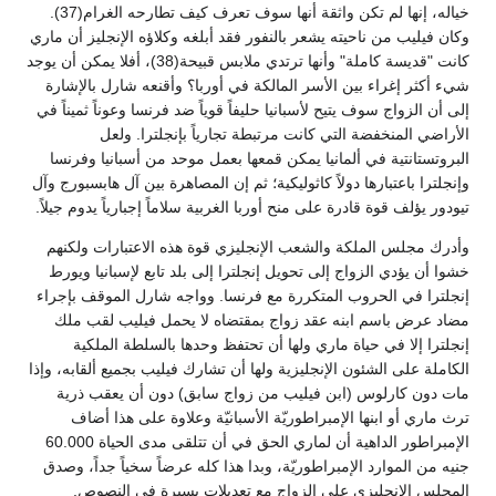
خياله، إنها لم تكن واثقة أنها سوف تعرف كيف تطارحه الغرام(37).
وكان فيليب من ناحيته يشعر بالنفور فقد أبلغه وكلاؤه الإنجليز أن ماري
كانت "قديسة كاملة" وأنها ترتدي ملابس قبيحة(38)، أفلا يمكن أن يوجد
شيء أكثر إغراء بين الأسر المالكة في أوربا؟ وأقنعه شارل بالإشارة
إلى أن الزواج سوف يتيح لأسبانيا حليفاً قوياً ضد فرنسا وعوناً ثميناً في
الأراضي المنخفضة التي كانت مرتبطة تجارياً بإنجلترا. ولعل
البروتستانتية في ألمانيا يمكن قمعها بعمل موحد من أسبانيا وفرنسا
وإنجلترا باعتبارها دولاً كاثوليكية؛ ثم إن المصاهرة بين آل هابسبورج وآل
تيودور يؤلف قوة قادرة على منح أوربا الغربية سلاماً إجبارياً يدوم جيلاً.
وأدرك مجلس الملكة والشعب الإنجليزي قوة هذه الاعتبارات ولكنهم
خشوا أن يؤدي الزواج إلى تحويل إنجلترا إلى بلد تابع لإسبانيا ويورط
إنجلترا في الحروب المتكررة مع فرنسا. وواجه شارل الموقف بإجراء
مضاد عرض باسم ابنه عقد زواج بمقتضاه لا يحمل فيليب لقب ملك
إنجلترا إلا في حياة ماري ولها أن تحتفظ وحدها بالسلطة الملكية
الكاملة على الشئون الإنجليزية ولها أن تشارك فيليب بجميع ألقابه، وإذا
مات دون كارلوس (ابن فيليب من زواج سابق) دون أن يعقب ذرية
ترث ماري أو ابنها الإمبراطوريّة الأسبانيّة وعلاوة على هذا أضاف
الإمبراطور الداهية أن لماري الحق في أن تتلقى مدى الحياة 60.000
جنيه من الموارد الإمبراطوريّة، وبدا هذا كله عرضاً سخياً جداً، وصدق
المجلس الإنجليزي على الزواج مع تعديلات يسيرة في النصوص.