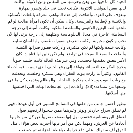
الحياة كل ما فيها من وهن وحرمتها من المفاتن ومن الأنوثة. وكانت
لديها بعض المواهب الأنثوية، فكانت تحيك في جلد وتطرز بمهارة
وتعزف على العود، وأضافت إلى هذه المواهب معرفة باللغات الأسبانيّة
واللاتينية والإيطالية والفرنسية. وكان يمكن أن تكون امرأة صالحة لو لم
تلحقها لعنة اليقين اللاهوتي والسلطة الملكية. وكانت أمينة إلى درجة
البساطة، عاجزة في مجال الدبلوماسية ومتلهفة إلى درجة يرثى لها لأن
تحب وتكون محبوبة. وكانت تتعرض لسورات غضب ولها لسان سليط.
وكانت عنيدة ولكنها لم تكن متكبرة، وأدركت قصور قدراتها الذهنية
وأصاخت السمع للنصيحة في تواضع. ولم تكن تلين لها قناة إذا كان
الأمر يتعلق بعقيدتها فحسب، وفي غير هذه الحالة كانت حليمة حنوناً
وحرة الفكر مع التعساء، وتواقة إلى رفع الحيف الذي تسببت فيه أخطاء
القانون، وكثيراً ما زارت بيوت الفقراء وهي متنكرة وجلست وتحدثت
مع ربات البيوت وسجلت مذكرة بالحاجات والمظالم وقدمت كل ما في
وسعها من مساعدة(28). وأعادت إلى الجامعات الهبات التي اختلسها
منها أسلافها.
وطهر أحسن جانب من خلقها في التسامح النسبي في أول عهدها، فهي
لم تطلق سراح جاردنر وبونر وغيرهما ممن سجنوا لرفضهم قبول
اعتناق البروتستانتية فحسب، بل إنها صفحت تقريباً عن كل مَن حاولوا
أبعادها عن العرش، ومهما يكن من أمر فإنها أجبرت بعض هؤلاء، مثل
الدوق أف سفولك، على دفع غرامات باهظة للخزانة، ثم خفضت