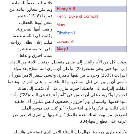
خلاله قط طعماً للسعادة.
Henry VIII
ولم تكن تتجاوز الثانية من
عمرها (1518)، عندما
Henry, Duke of Cornwall
شغل أبوها بالحظايا،
Mary I
وأهمل أمها المحزونة.
Elizabeth I
وكانت في الثامنة عندما
Edward VI
طلب إعلان بطلان زواجه،
وفي الخامسة عشرة
Mary I
عندما افترق والداها،
وذهب كل من الأم والبنت إلى منفى منفصل. ومنعت الابنة من الذهاب
إلى أمها حتى وهي تحتضر(22). وأعلن أن ماري ابنه سفاح بعد مولد
اليزابث (1533) وجردت من لقبها كأميرة. وخشي سفير الإمبراطور أن
تسعى آن بولين إلى قتل ابنة غريمتها المنافسة لها على العرش. وعندما
انتقلت إليزابث إلى هاتفيلد أجبرت ماري على أن تذهب إلى هناك
لخدمتها وأكرهت على أن تعيش في "أسوأ غرفة في البيت(23") وأخذ
منها خدمها، واستبدل بهم آخرون، يخضعون لمس شلتون أف هاتفيد
التي قالت لها تذكرها بأنها ابنة سفاح: "لو كنت في موضع الملك
لطردتكِ من بيت الملك لعدم طاعتكِ". وأخبرتها أن هنري قد عبر عن
عزمه على قطع رأسها(34).
وكانت ماري مريضة طوال ذلك الشتاء الأول الذي قضته في هاتفيلد