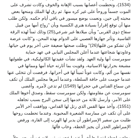
(1534)، وتحطمت أعصابها بسبب الإهانة والخوف وكادت تشرف على
الموت جسماً وروحاً على غير كره منها. ثم رق لها الملك ومنحها بعض
محبته إلى حين، ونعمت بوضع ميسور في باقي أيام حكمه. ولكن طلب
منها أن توقع إقراراً بسيادة هنري الكنسية وبأن "زواج أمها من قبيل
سفاح ذوى القربى" وبأن ميلادها غير شرعي(25) وذلك ثمناً لهذه الرقة
القاسية. وتأثر جهازها العصبي على الدوام بهذه المحن، و"كانت عرضة
لأن تشكو من قلبها(26)" وظلت صحتها ضعيفة حتى آخر يوم في حياتها.
وعاودتها شجاعتها عندما أعلن المجلس النيابي في عهد حماية
سومرست أنها ولية العهد. ولقد نشأت عقيدتها الكاثوليكية، في طفولتها
مشبعة بحرارتها الاسبانية، وقويت بما أثارته حياة أمها ومماتها في
نفسها من ألم، وكانت عوناً ثميناً لها في أحزانها، فرفضت أن تتخلى عنها
عندما حومت على حافة السلطة، وعندما أمرها مجلس الملك أن تكف
عن سماع القداس في حجراتها (1549) لم تذعن لأمره. وأغضى
سومرست عن مقاومتها، ولكن سومرست سقط، وصدق أخوها الملك
على الأمر، وأرسل ثلاثة من خدمها إلى سجن البرج بسبب تجاهله
(1551)، وأخذ منها القس الذي رتل لها القداس، ووافقت آخر الأمر
على أن تكف عن ممارسة الشعيرة المحبوبة. وعندما تحطمت روحها
طلبت من سفير الإمبراطور أن يدبر لها الهرب إلى القارة، ورفض
الإمبراطور الحذر أن يجيز الخطة، وخاب فألها.
وجاءت لحظة انتصارها أخيراً عندما عجز نورثمبرلاند عن أن يجد رجلاً