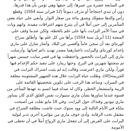
في السابعة عشرة من عمرها، إلى حتفها وهي تؤمن بأن هذا قدرها،
دون أن تبدي احتجاجاً أو تذرف دموعاً (12 فبراير سنة 1554). وقطع
رأس والدها سفولك وشنق مائة من صغار الثوار. وأبقي على حياة بعض
المتآمرين إلى حين أملاً في أن ينتزع منهم اعترافات مفيدة، واتهم ويات
في مبدأ الأمر اليزابث بأنها على علم بالخطة، ولكن عندما وقف على
المنصة (11 أبريل سنة 1554) برأها من كل علم بها. وأطلق سراح
كورنتاي بعد أن سجن عاماً وأقصي عن البلاد. وأشار شارل على ماري
بإعدام كورنتاي واليزابث باعتبارهما مصدر تهديد دائم لحياتها. وأرسلت
ماري إلى اليزابث بالحضور واحتفظت بها في قصر سانت جيمس شهراً
ثم سجنتها شهرين في البرج. وحثها رينارد على تنفيذ حكم الإعدام فيها
فوراً، ولكن ماري اعترضت وقالت إنه لم يثبت اشتراك اليزابث في
الجريمة(40)، وظلت حياة اليزابث خلال هذه الشهور المشئومة معلقة
في الميزان، وساعد هذا الرعب على تكوين شخصيتها القائمة على
الريبة واستشعار الخطر، وكان له صداه فيما اتسم به عهدها المتأخر من
قسوة عندما ساورها بشأن ماري ستيوارت نفس القلق الذي كان يساور
ماري تيودور وقتذاك حول اليزابث. وفي 18 مايو نقلت مَن أصبحت
ملكة في الأيام التالية إلى وود ستوك حيث عاشت مطلقة السراح في
معتقل تحت الرقابة. وأدى خوف ماري من مؤامرة أخرى تدبر لتولية
اليزابث على العرش إلى أن تتعجل ماري الزواج أملاً في أن تحظى في
الأمومة.