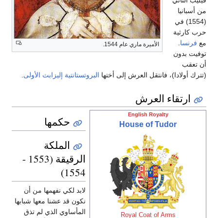
فيليب الثاني
من أسبانيا
(1554) في
حرب كارثية
مع
فرنسا
.
الأميرة ماري عام 1544.
توفيت بدون
أن تعقب
(تترك أولادا)، فانتقل العرش إلى أختها
البروتستانتية
إليزابث الأولى
.
ارتقاء العرش
English Royalty
حكمها
House of Tudor
الملكة
الرقيقة (1553 -
1554)
لابد لكي نفهمها من أن
نكون قد عشنا معها شبابها
المأساوي الذي لم تذق
Royal Coat of Arms