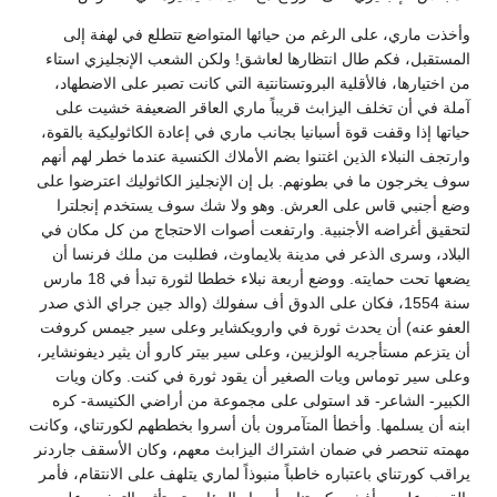
وأخذت ماري، على الرغم من حيائها المتواضع تتطلع في لهفة إلى
المستقبل، فكم طال انتظارها لعاشق! ولكن الشعب الإنجليزي استاء
من اختيارها، فالأقلية البروتستانتية التي كانت تصبر على الاضطهاد،
آملة في أن تخلف اليزابث قريباً ماري العاقر الضعيفة خشيت على
حياتها إذا وقفت قوة أسبانيا بجانب ماري في إعادة الكاثوليكية بالقوة،
وارتجف النبلاء الذين اغتنوا بضم الأملاك الكنسية عندما خطر لهم أنهم
سوف يخرجون ما في بطونهم. بل إن الإنجليز الكاثوليك اعترضوا على
وضع أجنبي قاس على العرش. وهو ولا شك سوف يستخدم إنجلترا
لتحقيق أغراضه الأجنبية. وارتفعت أصوات الاحتجاج من كل مكان في
البلاد، وسرى الذعر في مدينة بلايماوث، فطلبت من ملك فرنسا أن
يضعها تحت حمايته. ووضع أربعة نبلاء خططا لثورة تبدأ في 18 مارس
سنة 1554، فكان على الدوق أف سفولك (والد جين جراي الذي صدر
العفو عنه) أن يحدث ثورة في وارويكشاير وعلى سير جيمس كروفت
أن يتزعم مستأجريه الولزيين، وعلى سير بيتر كارو أن يثير ديفونشاير،
وعلى سير توماس ويات الصغير أن يقود ثورة في كنت. وكان ويات
الكبير- الشاعر- قد استولى على مجموعة من أراضي الكنيسة- كره
ابنه أن يسلمها. وأخطأ المتآمرون بأن أسروا بخططهم لكورتناي، وكانت
مهمته تنحصر في ضمان اشتراك اليزابث معهم، وكان الأسقف جاردنر
يراقب كورتناي باعتباره خاطباً منبوذاً لماري يتلهف على الانتقام، فأمر