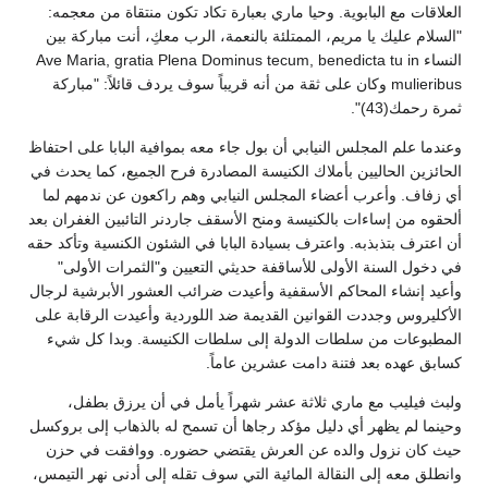
العلاقات مع البابوية. وحيا ماري بعبارة تكاد تكون منتقاة من معجمه:
"السلام عليك يا مريم، الممتلئة بالنعمة، الرب معكِ، أنت مباركة بين
النساء Ave Maria, gratia Plena Dominus tecum, benedicta tu in
mulieribus وكان على ثقة من أنه قريباً سوف يردف قائلاً: "مباركة
ثمرة رحمك(43)".
وعندما علم المجلس النيابي أن بول جاء معه بموافية البابا على احتفاظ
الحائزين الحاليين بأملاك الكنيسة المصادرة فرح الجميع، كما يحدث في
أي زفاف. وأعرب أعضاء المجلس النيابي وهم راكعون عن ندمهم لما
ألحقوه من إساءات بالكنيسة ومنح الأسقف جاردنر التائبين الغفران بعد
أن اعترف بتذبذبه. واعترف بسيادة البابا في الشئون الكنسية وتأكد حقه
في دخول السنة الأولى للأساقفة حديثي التعيين و"الثمرات الأولى"
وأعيد إنشاء المحاكم الأسقفية وأعيدت ضرائب العشور الأبرشية لرجال
الأكليروس وجددت القوانين القديمة ضد اللوردية وأعيدت الرقابة على
المطبوعات من سلطات الدولة إلى سلطات الكنيسة. وبدا كل شيء
كسابق عهده بعد فتنة دامت عشرين عاماً.
ولبث فيليب مع ماري ثلاثة عشر شهراً يأمل في أن يرزق بطفل،
وحينما لم يظهر أي دليل مؤكد رجاها أن تسمح له بالذهاب إلى بروكسل
حيث كان نزول والده عن العرش يقتضي حضوره. ووافقت في حزن
وانطلق معه إلى النقالة المائية التي سوف تقله إلى أدنى نهر التيمس،