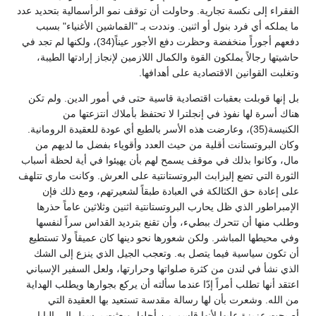
الفقراء إلى نكسة تجارية. وحاولت أن توقف نمو الرأسمالية بتحديد عدد
ما يملكه أي فرد بنول أو اثنين. ونددت بـ "القماشين الأغنياء" بسبب
دفعهم أجوراً منخفضة وحظرت دفع الأجور عيناً(34)، ولكنها لم تجد في
حاشيتها رجالاً يملكون القوة والكمال اللازمين لإنجاز إرادتها الطيبة،
وتغلبت القوانين الاقتصادية على أهدافها.
بل إنها قوبلت بعقبات اقتصادية قاسية حتى في أمور الدين. ولم تكن
هناك أسرة لها نفوذ في إنجلترا لا تحتفظ بأملاك انتزعتها من
الكنيسة(35)، وعارضت هذه الأسر بالطبع أي عودة للعقيدة الرومانية.
وكان البروتستانت أقلية من حيث العدد وأقوياء بفضل ما لديهم من
مال، وكانوا بذلك في موقف يسمح لهم بأن يهيئوا في أية لحظة أسباب
الثورة التي تضع إليزابث البروتستانتية على العرش. وكانت ماري تتلهف
على إعادة حق الكثالكة في العبادة طبقاً لشعيرتهم، ومع ذلك فإن
الإمبراطور الذي ظل يحارب البروتستانتية اثنين وثلاثين عاماً حذرها
وطلب منها أن تتحرك ببطيء، وأن تقنع بترديد القداس سراً لنفسها
وفي محيطها المباشر. ولكن شعورها نحو دينها كان عميقاً ولا تستطيع
أن تكون سياسية فيما يتصل به. وتعجب الجيل الذي ينزع إلى الشك
الذي نشأ في لندن من كثرة صلواتها وحرارتها، ولعل السفير الإسباني
اعتقد أنها تطلب أمراً إدّا عندما سألته أن يركع بجوارها ويطلب الهداية
من الله. وشعرت بأن لها رسالة مقدسة تستعيد بها العقيدة التي
أصبحت عزيزة عليها لأنها قاسم من أجلها. وبعثت برسول إلى البابا