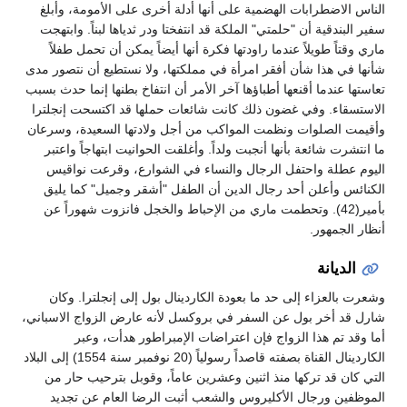
الناس الاضطرابات الهضمية على أنها أدلة أخرى على الأمومة، وأبلغ
سفير البندقية أن "حلمتي" الملكة قد انتفختا ودر ثدياها لبناً. وابتهجت
ماري وقتاً طويلاً عندما راودتها فكرة أنها أيضاً يمكن أن تحمل طفلاً
شأنها في هذا شأن أفقر امرأة في مملكتها، ولا نستطيع أن نتصور مدى
تعاستها عندما أقنعها أطباؤها آخر الأمر أن انتفاخ بطنها إنما حدث بسبب
الاستسقاء. وفي غضون ذلك كانت شائعات حملها قد اكتسحت إنجلترا
وأقيمت الصلوات ونظمت المواكب من أجل ولادتها السعيدة، وسرعان
ما انتشرت شائعة بأنها أنجبت ولداً. وأغلقت الحوانيت ابتهاجاً واعتبر
اليوم عطلة واحتفل الرجال والنساء في الشوارع، وقرعت نواقيس
الكنائس وأعلن أحد رجال الدين أن الطفل "أشقر وجميل" كما يليق
بأمير(42). وتحطمت ماري من الإحباط والخجل فانزوت شهوراً عن
أنظار الجمهور.
الديانة
وشعرت بالعزاء إلى حد ما بعودة الكاردينال بول إلى إنجلترا. وكان
شارل قد أخر بول عن السفر في بروكسل لأنه عارض الزواج الاسباني،
أما وقد تم هذا الزواج فإن اعتراضات الإمبراطور هدأت، وعبر
الكاردينال القناة بصفته قاصداً رسولياً (20 نوفمبر سنة 1554) إلى البلاد
التي كان قد تركها منذ اثنين وعشرين عاماً، وقوبل بترحيب حار من
الموظفين ورجال الأكليروس والشعب أثبت الرضا العام عن تجديد