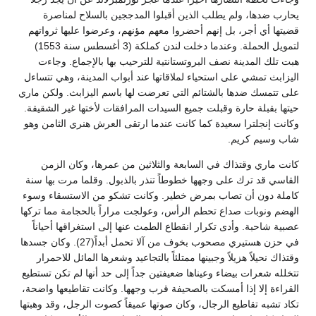
يحارب ضدها، ولم يطلب الذين أقبلوا المدججين بالسلاح لمناصرة
قضيتها أي أجر، بل إنهم أحضروا معهم مؤنهم، وعرضوا عليها ثرواتهم
لتمويل الحملة. وعندما دخلت لندن كملكة (3 أغسطس سنة 1553)
هبت تلك المدينة نصف البروتستانتية للترحيب بها بالإجماع. وجاءت
اليزابث تمشي على استحياء لملاقاتها عند أبواب المدينة، وهي تتساءل
على تتمسك ضدها بالشتائم التي تعرضت لها باسم اليزابث. ولكن ماري
حيتها بقبلة حارة وقبلت جميع السيدات المرافقات لأختها غير الشقيقة.
وكانت إنجلترا سعيدة كما كانت عندما ارتقى العرش هنري الثامن وهو
شاب وسيم كريم.
كانت ماري وقتذاك في السابعة والثلاثين من عمرها، وكان الزمن
القاسي قد ترك على وجهها خطوطاً تنذر بالذبول. وقلما مرت بها سنة
كاملة دون أن تصاب بمرض خطير. وكانت تشكو من الاستسقاء وسوء
الهضم ونوبات صداع تحطم الرأس، وعولجت مراراً بالحجامة مما تركها
عصبية شاحبة. وأدى تكرار انقطاع الطمث عنها إلى استغراقها أحياناً
في حزن هستيري مصحوب بخوف من آلا تحمل أبداً(27). وكان جسدها
وقتذاك نحيلاً هزيلاً وجبينها ممتلئاً بالتجاعيد وشعرها المائل للاحمرار
تتخلله شعرات بيضاء وعيناها ضعيفتين جداً إلى حد أنها لم تكن تستطيع
القراءة إلا إذا أمسكت بالصحيفة قرب وجهها. وكانت تقاطيعها واضحة،
تكاد تشبه تقاطيع الرجال، وكان صوتها عميقاً كصوت الرجل، وقد وهبتها