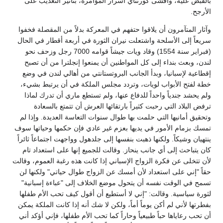
بالقبض عليه، وأفشى كورتناي أسرار المؤامرة، بتأثير التعذيب على
الأرجح.
وآثار المتآمرون أن يلاقوا حتفهم في المعركة بدلاً من المقصلة فخفوا
سريعاً إلى الأسلحة واشتعلت نيران الثورة في أربعة أقطار في الحال
(فبراير سنة 1554) وقاد ويات جيشاً قوامه 7000 رجل وزحف نحو
لندن، وبعث بنداء إلى كل المواطنين أن يمنعوا إنجلترا من أن تصبح
إقطاعية لإسبانيا، وبدأ الجانب البروتستانتي من أهالي لندن في وضع
خطة لفتح الأبواب لويات، وتردد مجلس الملكة في أن يرتبط بشيء،
ولم يحشد جندياً واحداً للدفاع عنها، ولم تستطع ماري أن تدرك لماذا
ترفض البلاد التي رحبت كثيراً بارتقائها العرش أن تتمتع بالسعادة
وتحقيق أمانيها التي حلمت بها طوال سنوات التعاسة العديدة. وإذا لم
تمسك بزمام الأمور في يديها بعزم غير عادي فإن حكمها وحياتها سوف
ينتهيان وشيكاً. ولكنها ذهبت بنفسها إلى جلدهول وواجهت اجتماعاً ثائراً
كان يتباحث إلى أي جانب ينحاز. وقالت للجميع إنها على استعداد تام
لأن تتخلى عن فكرة الزواج الإسباني إذا كانت هذه رغبة العموم، وقالت
حقاً "إني على استعداد لأن أمسك عن الزواج طوال حياتي" ولكنها لن
تسمح في الوقت نفسه أن يتحول موضع الخلاف إلى "عباءة إسبانية"
لثورة سياسية. وقالت: "إني لا أستطيع أن أقول كيف تحب الأم طفلها
بفطرتها لأني لم أكن يوماً أماً، ولكن لا شك أنه إذا كانت الملكة يمكن
أن تحب رعاياها حباً طبيعياً وحاراً كما تحب الأم طفلها، فإني أؤكد أني