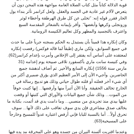
قوية الدلالة كتاباً مثل كتاب الصلاة العامة مواجهة هذه المحن دون أن
يتعرض لآلام غير عادية في الجسد والعقل. ولعل كرانمر تأثر بنداء بول
الحار فقرر قوله إنه: "تخلى عن كل طرق الهرطقة وأخطاء لوثر
وزونجلى وكرهها وأبغضها". وأقر بإيمانه بالشعائر المقدسة السبع
واعترف بالتجسيد والمطهر وكل تعاليم الكنيسة الرومانية.
وكان إنكاره هذا قميناً بأن يستبدل به الحكم بسجنه جرياً على ما حدث
في جميع السوابق، ولكن ماري (طبقاً لما قاله فوكس) رفضت إنكاره
لمعتقده على أساس أنه يفتقر إلى الإخلاص وأمرت بإعدام كرانمر(62).
وفي كنيسة سانت ماري بأكسفورد تلاقى صبيحة يوم إعدامه (31
مارس سنة 1556) إنكاره السابع والأخير. ثم أضاف لدهشة جميع
الحاضرين. وأجيء الآن إلى الأمر العظيم الذي يؤرق ضميري أكثر من
أي شيء آخر فعلته أو قلته طوال حياتي وذلك هو تدبيج رسالة في
الخارج تخالف الحقيقة. وأنا الآن أتبرأ منها وأرفضها... إنها كتبت خوفاً
من الموت... وذلك شأن جميع البيانات والأوراق التي كتبتها أو وقعت
عليها بيدي منذ تجريدي من منصبي... وما دامت يدي قد أثمت، بكتابة ما
يخالف صدق مشاعري فإن يدي سوف تعاقب على ذلك لأنها... سوف
تحرق أولاً... أما بالنسبة للبابا فإني أرفض اعتباره عدواً للمسيح وخارجاً
على المسيحية(63).
وعندما اقتربت ألسنة النيران من جسده وهو على المحرقة مد يده فيها