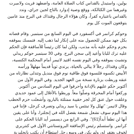
بولين، واستبدل بالقداس كتاب الصلاة العامة، واضطهد فريث ولامبرت
وغيرهما من الكثالكة، ووقع وصية إدوارد بالتاج لجين جراي، وندد
بالقداس باعتباره كفراً، وكان هؤلاء الرجال وقتذاك في البرج منذ عامين
يتوقعون الموت كل يوم.
وحوكم كرانمر في أكسفورد في اليوم السابع من سبتمبر. وقام قضاته
بكل جهد ممكن للحصول منه على إنكار لما ذهب إليه. فتمسك بموقفه
بحزم وحكم عليه بأنه مذنب، ولكن لما كان رئيساً للأساقفة فإن الحكم
عليه ترك للبابا وأعيد إلى سجن البرج. وفي 30 سبتمبر حوكم ريدلي
وتشبث بموقفه وفي اليوم نفسه اقتيد لاتيمر أمام المحكمة الكنسية،
وكان وقتذاك رجلاً لا يبالي بالحياة، يرتدي ثوباً قديماً مهلهلاً ورأسه
الأبيض تكسوه قلنسوة فوق طاقية نوم فوق منديل وتتدلى نظارتاه من
عنقه وربطت بزنارة نسخة من العهد الجديد. وفي اليوم الأول من
أكتوبر حكم عليهم بالإدانة وأحرقوا في اليوم السادس من أكتوبر.
وركعوا أمام المحرقة وصلّوا معاً. وربطوا بالأغلال إلى عمود حديدي
وعلقت حول عنق كل لجر حقيبة ممتلئة بالبارود وأشعلت حزم الحطب
وقال لاتيمر: "تهلل ولا تبتئس يا سيد ريدلي وتصرف كرجل، فإننا في
هذا اليوم سوف نشعل شمعة بفضل الله في إنجلترا، وأنا على يقين
أنها لن تطفأ أبداً(61)". وفي الرابع من ديسمبر أيد البابا الحكم على
كرانمر. واستسلم رئيس الإساقفة البروتستانتي الأول في كنتربري
لخوف يغتفر له، ولم يكن في وسع رجل استطاع أن يكتب بإنجليزية