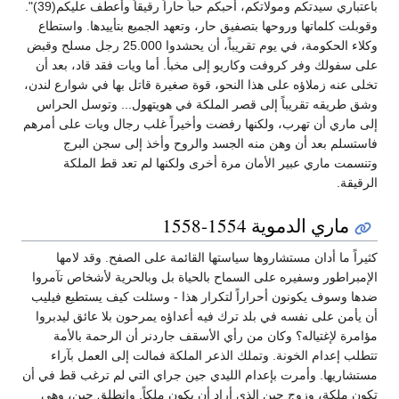
باعتباري سيدتكم ومولاتكم، أحبكم حباً حاراً رقيقاً وأعطف عليكم(39)".
وقوبلت كلماتها وروحها بتصفيق حار، وتعهد الجميع بتأييدها. واستطاع
وكلاء الحكومة، في يوم تقريباً، أن يحشدوا 25.000 رجل مسلح وقبض
على سفولك وفر كروفت وكاريو إلى مخبأ. أما ويات فقد قاد، بعد أن
تخلى عنه زملاؤه على هذا النحو، قوة صغيرة قاتل بها في شوارع لندن،
وشق طريقه تقريباً إلى قصر الملكة في هويتهول... وتوسل الحراس
إلى ماري أن تهرب، ولكنها رفضت وأخيراً غلب رجال ويات على أمرهم
فاستسلم بعد أن وهن منه الجسد والروح وأخذ إلى سجن البرج
وتنسمت ماري عبير الأمان مرة أخرى ولكنها لم تعد قط الملكة
الرقيقة.
ماري الدموية 1554-1558
كثيراً ما أدان مستشاروها سياستها القائمة على الصفح. وقد لامها
الإمبراطور وسفيره على السماح بالحياة بل وبالحرية لأشخاص تآمروا
ضدها وسوف يكونون أحراراً لتكرار هذا - وسئلت كيف يستطيع فيليب
أن يأمن على نفسه في بلد ترك فيه أعداؤه يمرحون بلا عائق ليدبروا
مؤامرة لإغتياله؟ وكان من رأي الأسقف جاردنر أن الرحمة بالأمة
تتطلب إعدام الخونة. وتملك الذعر الملكة فمالت إلى العمل بآراء
مستشاريها. وأمرت بإعدام الليدي جين جراي التي لم ترغب قط في أن
تكون ملكة، وزوج جين الذي أراد أن يكون ملكاً. وانطلق جين، وهي