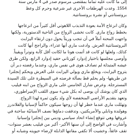
إلى ما كانت عليه تماماً بمقتضى مرسوم صدر في 4 مارس سنة
1554. وعدت الهرطقات الأخرى غير شرعية وحرم كل وعظ
بروتستانتي أو نشرة بروتستانتية.
وكان انزعاج الأمة بعودة التذبذب اللاهوتي أقل كثيراً من انزعاجها
بخطط زواج ماري. كانت تخشى الزواج من الناحية الدستورية، ولكنها
واجهت المحنة أملاً في أن تنجب وريثاً يحول دون ارتقاء اليزابث
البروتستانتية العرش. وادعت ماري أنها عذراء، والراجح أنها كانت
كذلك، ولعلها لو كانت قد أثمت هونا ما لكانت أقل كآبة وتوتراً ويقيناً.
وأوصى مجلسها باختيار إدوارد كورتاني حفيد إدوارد الرابع، ولكن طرق
عيشه المتبذلة لم تصادف هوى في نفس ماري، وعندما رفضته دبر أن
يتزوج اليزابث، ويخلع ماري ويولي اليزابث على العرش ويحكم إنجلترا
عن طريقها- ولم يحلم قط بضآلة فرصته في السيطرة على تلك السيدة
المسترجلة. وعرض شارل الخامس على ماري الزواج من ابنه فيليب
الذي كان يوشك أن يوصى له بكل شيء سوى اللقب الإمبراطوري،
وتعهد بتقديم الأراضي المنخفضة لأي ولد يكون ثمرة لهذا الزواج.
وتهللت ماري عندما خطر لها أن زوجها سيكون حاكماً لإسبانيا والفلاندرز
وهولندة ونابلي والأمريكتين، وتدفقت دماؤها نصف الأسبانيّة ساخنة في
عروقها وهي تتوقع إنشاء اتحاد سياسي وديني بين إنجلترا وإسبانيا.
وأشارت في الواضح إلى أن سنها الأكبر- أكبر من فيليب بعشر سنوات-
تقف عائقاً، وخشيت ألا تكفي مفاتنها الذابلة لإرضاء حيويته وشبابه أو