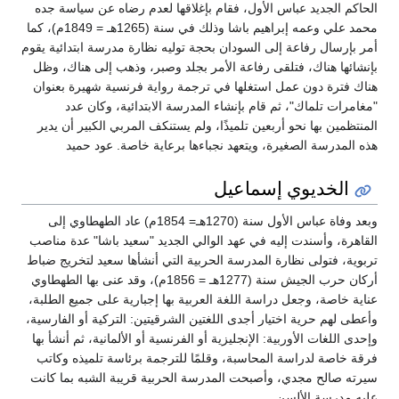
الحاكم الجديد عباس الأول، فقام بإغلاقها لعدم رضاه عن سياسة جده
محمد علي وعمه إبراهيم باشا وذلك في سنة (1265هـ = 1849م)، كما
أمر بإرسال رفاعة إلى السودان بحجة توليه نظارة مدرسة ابتدائية يقوم
بإنشائها هناك، فتلقى رفاعة الأمر بجلد وصبر، وذهب إلى هناك، وظل
هناك فترة دون عمل استغلها في ترجمة رواية فرنسية شهيرة بعنوان
"مغامرات تلماك"، ثم قام بإنشاء المدرسة الابتدائية، وكان عدد
المنتظمين بها نحو أربعين تلميذًا، ولم يستنكف المربي الكبير أن يدير
هذه المدرسة الصغيرة، ويتعهد نجباءها برعاية خاصة. عود حميد
الخديوي إسماعيل
وبعد وفاة عباس الأول سنة (1270هـ= 1854م) عاد الطهطاوي إلى
القاهرة، وأسندت إليه في عهد الوالي الجديد "سعيد باشا" عدة مناصب
تربوية، فتولى نظارة المدرسة الحربية التي أنشأها سعيد لتخريج ضباط
أركان حرب الجيش سنة (1277هـ = 1856م)، وقد عنى بها الطهطاوي
عناية خاصة، وجعل دراسة اللغة العربية بها إجبارية على جميع الطلبة،
وأعطى لهم حرية اختيار أجدى اللغتين الشرقيتين: التركية أو الفارسية،
وإحدى اللغات الأوربية: الإنجليزية أو الفرنسية أو الألمانية، ثم أنشأ بها
فرقة خاصة لدراسة المحاسبة، وقلمًا للترجمة برئاسة تلميذه وكاتب
سيرته صالح مجدي، وأصبحت المدرسة الحربية قريبة الشبه بما كانت
عليه مدرسة الألسن.