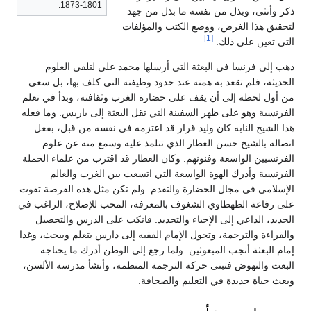
1801-1873.
ذكر وأنثى، وبذل من نفسه ما بذل من جهد
لتحقيق هذا الغرض، ووضع الكتب والمؤلفات
[1]
التي تعين على ذلك.
ذهب إلى فرنسا في البعثة التي أرسلها محمد علي لتلقي العلوم
الحديثة، فلم تقعد به همته عند حدود وظيفته التي كلف بها، بل سعى
من أول لحظة إلى أن يقف على حضارة الغرب وثقافته، وبدأ في تعلم
الفرنسية وهو على ظهر السفينة التي تقل البعثة إلى باريس. وما فعله
هذا الشيخ النابه كان وليد قرار قد اعتزمه في نفسه من قبل، بفعل
اتصاله بالشيخ حسن العطار الذي تتلمذ عليه وسمع منه عن علوم
الفرنسيين الواسعة وفنونهم. وكان العطار قد اقترب من علماء الحملة
الفرنسية وأدرك الهوة الواسعة التي اتسعت بين الغرب والعالم
الإسلامي في مجال الحضارة والتقدم. ولم تكن مثل هذه الفرصة تفوت
على رفاعة الطهطاوي الشغوف بالمعرفة، المحب للإصلاح، الراغب في
الجديد، الداعي إلى الإحياء والتجديد. فانكب على الدرس والتحصيل
والقراءة والترجمة، وتحول الإمام الفقيه إلى دارس يتعلم ويبحث، وغدا
إمام البعثة أنجب المبعوثين. ولما رجع إلى الوطن أدرك ما يحتاجه
البعث والنهوض فتبنى حركة الترجمة المنظمة، وأنشأ مدرسة الألسن،
وبعث حياة جديدة في التعليم والصحافة.