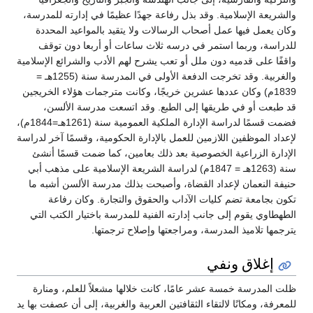
والشريعة الإسلامية. وقد بذل رفاعة جهدًا عظيمًا في إدارته للمدرسة،
وكان يعمل فيها عمل أصحاب الرسالات ولا يتقيد بالمواعيد المحددة
للدراسة، وربما استمر في درسه ثلاث ساعات أو أربعا دون توقف
واقفًا على قدميه دون ملل أو تعب يشرح لهم الأدب والشرائع الإسلامية
والغربية. وقد تخرجت الدفعة الأولى في المدرسة سنة (1255هـ =
1839م) وكان عددها عشرين خريجًا، وكانت مترجمات هؤلاء الخريجين
قد طبعت أو في طريقها إلى الطبع. وقد اتسعت مدرسة الألسن،
فضمت قسمًا لدراسة الإدارة الملكية العمومية سنة (1261هـ=1844م)،
لإعداد الموظفين اللازمين للعمل بالإدارة الحكومية، وقسمًا آخر لدراسة
الإدارة الزراعية الخصوصية بعد ذلك بعامين، كما ضمت قسمًا أنشئ
سنة (1263هـ = 1847م) لدراسة الشريعة الإسلامية على مذهب أبي
حنيفة النعمان لإعداد القضاة، وأصبحت بذلك مدرسة الألسن أشبه ما
تكون بجامعة تضم كليات الآداب والحقوق والتجارة. وكان رفاعة
الطهطاوي يقوم إلى جانب إدارته الفنية للمدرسة باختيار الكتب التي
يترجمها تلاميذ المدرسة، ومراجعتها وإصلاح ترجمتها.
إغلاق ونفي
ظلت المدرسة خمسة عشر عامًا، كانت خلالها مشعلاً للعلم، ومنارة
للمعرفة، ومكانًا لالتقاء الثقافتين العربية والغربية، إلى أن عصفت بها يد