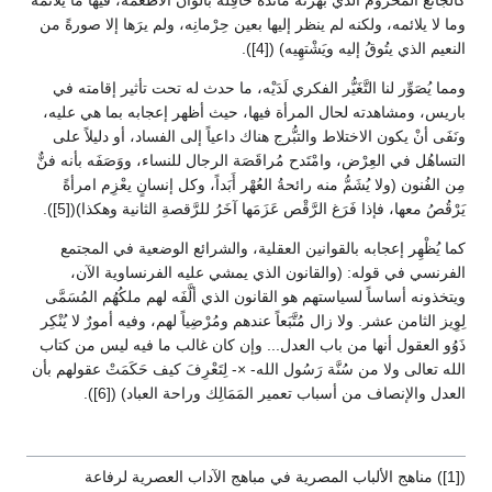
وما لا يلائمه، ولكنه لم ينظر إليها بعين حِرْمانِه، ولم يرَها إلا صورةً من
النعيم الذي يتُوقُ إليه ويَشْتهِيه) ([4]).
ومما يُصَوِّر لنا التَّغَيُّر الفكري لَدَيْه، ما حدث له تحت تأثير إقامته في
باريس، ومشاهدته لحال المرأة فيها، حيث أظهر إعجابه بما هي عليه،
ونَفَى أنْ يكون الاختلاط والتبُّرج هناك داعياً إلى الفساد، أو دليلاً على
التساهُل في العِرْض، وامْتَدح مُراقَصَة الرجال للنساء، ووَصَفَه بأنه فنٌّ
مِن الفُنون (ولا يُشَمُّ منه رائحةُ العُهْر أَبَداً، وكل إنسانٍ يعْزِم امرأةً
يَرْقُصُ معها، فإذا فَرَغ الرَّقْص عَزَمَها آخَرُ للرَّقصةِ الثانية وهكذا)([5]).
كما يُظْهِر إعجابه بالقوانين العقلية، والشرائع الوضعية في المجتمع
الفرنسي في قوله: (والقانون الذي يمشي عليه الفرنساوية الآن،
ويتخذونه أساساً لسياستهم هو القانون الذي ألَّفَه لهم ملكُهُم المُسَمَّى
لِوِيز الثامن عشر. ولا زال مُتَّبَعاً عندهم ومُرْضِياً لهم، وفيه أمورٌ لا يُنْكِر
ذَوُو العقول أنها من باب العدل... وإن كان غالب ما فيه ليس من كتاب
الله تعالى ولا من سُنَّة رَسُول الله- ×- لِتَعْرِفَ كيف حَكَمَتْ عقولهم بأن
العدل والإنصاف من أسباب تعمير المَمَالِك وراحة العباد) ([6]).
([1]) مناهج الألباب المصرية في مباهج الآداب العصرية لرفاعة