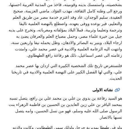
بشخصيته، واستمسك بدينه وقوميته، فاخذ من المدنية الغربية احستها،
ورجع الى وطنه كامل الثقافة، مهذب الفؤاد، ماضي العزيمة، صحيح
العقيدة، سليم الوجدان، عاد وقد اعتزم خدمة مصر من طريق العلم
والتعليم، فبر بوعده ووفى بعهده، واضطلع بالنهضة العلمية تاليفا
وترجمة وتعليما وتربية، فملأ البلاد بمؤلفاته ومعرباته، وتخرج على يديه
جيل من خيرة علماء مصر، وحمل مصباح العلم والعرفان يضئ به
ارجاء البلاد، وينير به البصائر والاذهان، وظل يحمله نيفا واربعين سنة،
وانتهت اليه الزعامة العلمية والادبية في عصر محمد علي، وامتدت
زعامته الى عصر اسماعيل، ذلك هو رفاعة رافع الطهطاوي.
فلنستغرض تاريخ تلك الشخصية الكبيرة التي ازدان بها عصر محمد
علي، والتي لها الفضل الكبير على النهضة العلمية والادبية في تاريخنا
الحديث.
نشاته الاولى
هو السيد رفاعة بن بدوي بن علي بن محمد علي بن رافع، يتصل نسبه
بمحمد الباقر بن علي زين العابدين بن الحسين بن فاطمة الزهراء بنت
الرسول صلى الله عليه وسلم، فهو من نسل الحسين، وامه يتصل
نسبها بالانصار.
ولد في طهطا بمديرية جرجا، ولذلك سمى الطهطاوين وكانت ولادته