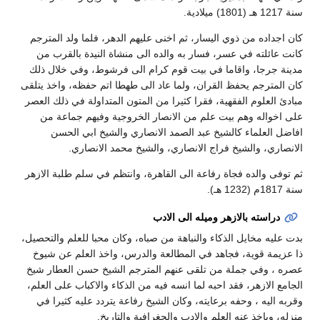
سنة 1217 هـ (1801) ميلادية.
كان اجداده من ذوي اليسار، ثم اخنى عليهم الدهر، فلما ولد المترجم
كانت عائلته في عسر، فسار به والده الى منشاة النيدة بالقرب من
مدينة جرجا، واقاما في بيت قوم كرام الى فرشوط، وفي خلال ذلك
كان المترجم يحفظ القران، ولما عاد الى طهطا اتم حفظه، واخذ يتلقى
مبادئ العلوم الفقهية، فقرا كثيرا من المتون المتداولة في ذلك العصر
على اخواله وهم بيت علم من الانصار الخروجية وفيهم جماعة من
افاضل العلماء كالشيخ عبد الصمد الانصاري والشيخ ابي الحسن
الانصاري، والشيخ فراج الانصاري، والشيخ محمد الانصاري.
ثم توفى والده فجاة رفاعة الى القاهرة، وانتظم في سلم طلبة الازهر
سنة 1817م (1232 هـ).
دراسته بالازهر وميله الى الادب
بدت عليه مخايل الذكاء والنباهة من صباه، وكان محبا للعلم والتحصيل،
ذا عزيمة قوية، فجاهد في المطالعة والدرس، واخذ العلم عن شيوخ
عصره ، وفي جملة من تلقى عنهم المترجم الشيخ حسن العطار شيخ
الجامع الازهر، فقد احبه لما انسه فيه من الذكاء والاكباب على العلم،
وقربه اليه ، وحفه برعايته، وكان الشيخ رفاعة يتردد عليه كثيرا في
منزله، وياخذ عنه العلم والادب والجغرافية والتاريخ.