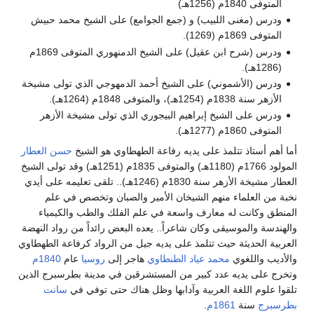
المتوفى 1840م (1256هـ)
ودرس (مغنى اللبيب) و (جمع الجوامع) على الشيخ محمد حبيش
المتوفى 1869م (1269).
ودرس (شرح ابن عقيل) على الشيخ الدمنهوري المتوفى 1869م
(1286هـ).
ودرس (الأشموني) على الشيخ أحمد الدمهوجي الذي تولى مشيخة
الأزهر سنة 1838م (1254هـ)، والمتوفى 1848م (1264هـ).
ودرس على الشيخ إبراهيم البيجوري الذي تولى مشيخة الأزهر
المتوفى 1860م (1277هـ).
أما أهم أستاذ تتلمذ على يديه رفاعة الطهطاوي هو الشيخ
حسن العطار
المولود 1766م (1180هـ) والمتوفى 1835م (1251هـ) وقد تولى الشيخ
العطار مشيخة الأزهر سنة 1830م (1246هـ).. تلقى تعليمه على أيدي
نخبة من العلماء منهم الشيخان الأمير والصبان وتخصص في علم
المنطق وكانت له معارف واسعة في علم الفلك والطب والكيمياء
والهندسة والموسيقى وكان شاعراً.. يعده البعض رائداً من رواد النهضة
العربية الحديثة حيث تتلمذ على يديه جيل من الرواد كرفاعة الطهطاوي
والأديب واللغوي
محمد عياد الطنطاوي
هاجر إلى
روسيا
عام
1840م
وتخرج على يديه عدد كبير من المستشرقين في مدينة بطرسبرج الذين
تلقوا علوم اللغة العربية وآدابها وظل هناك حتى توفي في
سانت
بطرسبرج
سنة
1861م
.