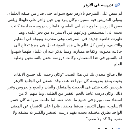
تدريسه في الازهر
لم يمض على المترجم بالازهر بضع سنوات حتى صار من طبقة العلماء،
وتولى التدريس فيه سنتين، وكان يترد بين حين واخر على طهطا ويلقي
بعض الدروس بجامع جده ابي القاسم، فامتازت دروسه بجاذبية كانت
تحببه الى المستمعين وترغبهم في الاستزادة من بحر علمه، وهنا
ظهرت خاصية جديدة في المترجم، وهي مقدرته ونبوغه في التعليم
والتثقيف، وليس كل عالم ينال هذه الموهبة، بل هي ميزة تحتاج الى
جاذبية معنوية، وكفاءة ممتازة، ومما يذكر عنه ان علماء طهطا شهدوا
له بالسبق في هذا المضمار، وكانت دروسه تحفل بالسامعين وطلبة
العلم.
قال صالح مجدي بك في هذا الصدد: "وكان رحمه الله حسن الالقاء،
بحيث ينتفع بتدريسه كل من اخذ عنه، وقد اشتغل في الجامع الازهر
بترديس كتب شتى في الحديث والمنطق والبيان والبديع والعروض وغير
ذلك، وكان درسه غاصا بالجم الغفير من الطلبة، وما منهم الا من
استفاد منه، وبرع في جميع ما اخذه عنه، لما علمت من انه كان حسن
الاسلوب، سهل التعبير، مدققا محققا، قادرا على الافصاح عن المعنى
الواحد بطرق مختلفة بحيث يفهم درسه الصغير والكبير بلا مشقة ولا
تعب، ولا كد ولا نصب".