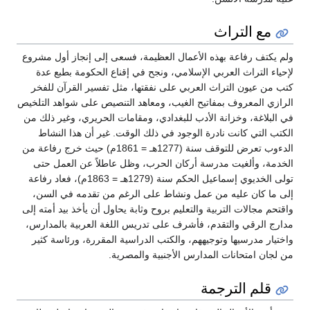
مع التراث
ولم يكتف رفاعة بهذه الأعمال العظيمة، فسعى إلى إنجاز أول مشروع
لإحياء التراث العربي الإسلامي، ونجح في إقناع الحكومة بطبع عدة
كتب من عيون التراث العربي على نفقتها، مثل تفسير القرآن للفخر
الرازي المعروف بمفاتيح الغيب، ومعاهد التنصيص على شواهد التلخيص
في البلاغة، وخزانة الأدب للبغدادي، ومقامات الحريري، وغير ذلك من
الكتب التي كانت نادرة الوجود في ذلك الوقت. غير أن هذا النشاط
الدءوب تعرض للتوقف سنة (1277هـ = 1861م) حيث خرج رفاعة من
الخدمة، وألغيت مدرسة أركان الحرب، وظل عاطلاً عن العمل حتى
تولى الخديوي إسماعيل الحكم سنة (1279هـ = 1863م)، فعاد رفاعة
إلى ما كان عليه من عمل ونشاط على الرغم من تقدمه في السن،
واقتحم مجالات التربية والتعليم بروح وثابة يحاول أن يأخذ بيد أمته إلى
مدارج الرقي والتقدم، فأشرف على تدريس اللغة العربية بالمدارس،
واختيار مدرسيها وتوجيههم، والكتب الدراسية المقررة، ورئاسة كثير
من لجان امتحانات المدارس الأجنبية والمصرية.
قلم الترجمة