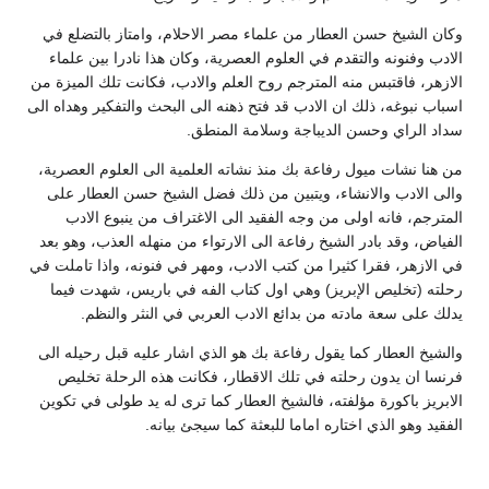
وكان الشيخ حسن العطار من علماء مصر الاحلام، وامتاز بالتضلع في
الادب وفنونه والتقدم في العلوم العصرية، وكان هذا نادرا بين علماء
الازهر، فاقتبس منه المترجم روح العلم والادب، فكانت تلك الميزة من
اسباب نبوغه، ذلك ان الادب قد فتح ذهنه الى البحث والتفكير وهداه الى
سداد الراي وحسن الديباجة وسلامة المنطق.
من هنا نشات ميول رفاعة بك منذ نشاته العلمية الى العلوم العصرية،
والى الادب والانشاء، ويتبين من ذلك فضل الشيخ حسن العطار على
المترجم، فانه اولى من وجه الفقيد الى الاغتراف من ينبوع الادب
الفياض، وقد بادر الشيخ رفاعة الى الارتواء من منهله العذب، وهو بعد
في الازهر، فقرا كثيرا من كتب الادب، ومهر في فنونه، واذا تاملت في
رحلته (تخليص الإبريز) وهي اول كتاب الفه في باريس، شهدت فيما
يدلك على سعة مادته من بدائع الادب العربي في النثر والنظم.
والشيخ العطار كما يقول رفاعة بك هو الذي اشار عليه قبل رحيله الى
فرنسا ان يدون رحلته في تلك الاقطار، فكانت هذه الرحلة تخليص
الابريز باكورة مؤلفته، فالشيخ العطار كما ترى له يد طولى في تكوين
الفقيد وهو الذي اختاره اماما للبعثة كما سيجئ بيانه.