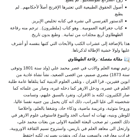
أصول الحقوق الطبيعية التي تعتبرها الإفرنج أصلاً لأحكامهم.. لم
يطبع.
الدستور الفرنسي الي نشره في كتابه تخليص الإبريز.
كتاب جغرافية العمومية.. وهو كتاب (ملطبرون).. ترجم منه رفاعة
الطهطاوي أربع مجلدات من ثمانية.. وطبع بدون تاريخ.
هذا بالإضافة إلى عشرات الكتب والأبحاث التي كتبها بنفسه أو أشرف
عليها ولولا خشية الإطالة لذكرناها.
مقالة مفصلة
:
رفاعة الطهطاوي
زعيم نهضة العلم والادب في عصر محمد علي (ولد سنة 1801 وتوفى
سنة 1873) مصري صميم، من اقصى الصعيد، نشأ نشاة عادية من
ابوين فقيرين، قرا القران ، وتلقى العلوم الدينية كما يتلقاها عامة طلبة
العلم في عصره، ودخل الازهر كما دخله غيره، وصار من علمائه كما
صار الكثيرون، لكنه بذ الاقران، وتفرد بالسبق عليهم، وتسامت
شخصيته الى عليا المراتب، ذلك انه كان يحمل بين جنبيه نفسا عاليا،
وروحا متوثبة، وعزيمة ماضية، وذكاء حاد، وشغفا بالعلم، واخلاصا
للوطن وبنيه، تهيات له اسباب الجد والنبوغ فاستوفى علوم الازهر في
ذلك العصر، ثم صحب البعثة العلمية الاولى من بعثات محمد علي،
وارتحل الى معاهد العلم في باريس، واستروح نسيم الثقافة الاوروبية،
فزادت معارفه، واتسعت مداركه، ونفذت بصيرته، لكنه احتفظ