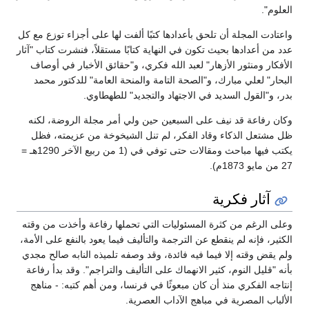
العلوم".
واعتادت المجلة أن تلحق بأعدادها كتبًا ألفت لها على أجزاء توزع مع كل
عدد من أعدادها بحيث تكون في النهاية كتابًا مستقلاً، فنشرت كتاب "آثار
الأفكار ومنثور الأزهار" لعبد الله فكري، و"حقائق الأخبار في أوصاف
البحار" لعلي مبارك، و"الصحة التامة والمنحة العامة" للدكتور محمد
بدر، و"القول السديد في الاجتهاد والتجديد" للطهطاوي.
وكان رفاعة قد نيف على السبعين حين ولي أمر مجلة الروضة، لكنه
ظل مشتعل الذكاء وقاد الفكر، لم تنل الشيخوخة من عزيمته، فظل
يكتب فيها مباحث ومقالات حتى توفي في (1 من ربيع الآخر 1290هـ =
27 من مايو 1873م).
آثار فكرية
وعلى الرغم من كثرة المسئوليات التي تحملها رفاعة وأخذت من وقته
الكثير، فإنه لم ينقطع عن الترجمة والتأليف فيما يعود بالنفع على الأمة،
ولم يقض وقته إلا فيما فيه فائدة، وقد وصفه تلميذه النابه صالح مجدي
بأنه "قليل النوم، كثير الانهماك على التأليف والتراجم". وقد بدأ رفاعة
إنتاجه الفكري منذ أن كان مبعوثًا في فرنسا، ومن أهم كتبه: - مناهج
الألباب المصرية في مباهج الآداب العصرية.