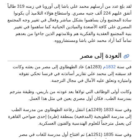
لقد بلغ عدد من أرسلهم محمد علي باشا إلى أوروبا في زمنه 319 طالباً
أنفق عليهم 224 ألف جنيه مصري. واستطاع هؤلاء التلاميذ أن يكونوا
سادة المجتمع وأن يساهموا بشكل مباشر وفعال في تغيير وجه المجتمع
المصري على كافة الأصعدة والميادين الحياتية كما ساهموا في تغيير
بنية المجتمع العقدية والفكرية هم وتلامذتهم الذين جاءوا من بعدهم
تماماً كما أراد محمد علي باشا ومستشارووه.
العودة إلى مصر
في سنة
1832م
(1283هـ) عاد الطهطاوي إلى مصر من بعثته وكانت
قد سبقته إلى محمد علي تقارير أساتذته في فرنسا تحكي تفوقه
وامتيازه وتعلق عليه الآمال في مجال الترجمة.
وكانت أولى الوظائف التي تولاها بعد عودته من باريس، وظيفة مترجم
بمدرسة الطب، فكان أول مصري يعين في مثل هذا العمل.
وفي سنة 1833 (1249هـ) انتقل رفاعة الطهطاوي من مدرسة الطب
إلى مدرسة الطوبجية (المدفعية) بمنطقة (طره) إحدى ضواحي القاهرة
كي يعمل مترجماً للعلوم الهندسية والفنون العسكرية.
وفي سنة 1835 (1251هـ) تم افتتاح أول مدرسة للغات في مصر