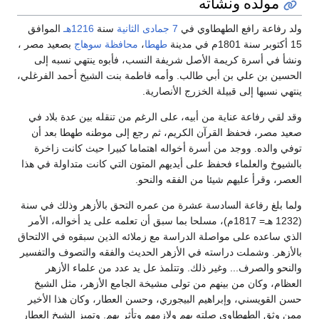
مولده ونشأته
ولد رفاعة رافع الطهطاوي في
7 جمادى الثانية
سنة
1216هـ
الموافق
15 أكتوبر سنة 1801م في مدينة
طهطا
،
محافظة سوهاج
بصعيد مصر ،
ونشأ في أسرة كريمة الأصل شريفة النسب، فأبوه ينتهي نسبه إلى
الحسين بن علي بن أبي طالب. وأمه فاطمة بنت الشيخ أحمد الفرغلي،
ينتهي نسبها إلى قبيلة الخزرج الأنصارية.
وقد لقي رفاعة عناية من أبيه، على الرغم من تنقله بين عدة بلاد في
صعيد مصر، فحفظ القرآن الكريم، ثم رجع إلى موطنه طهطا بعد أن
توفي والده. ووجد من أسرة أخواله اهتماما كبيرا حيث كانت زاخرة
بالشيوخ والعلماء فحفظ على أيديهم المتون التي كانت متداولة في هذا
العصر، وقرأ عليهم شيئا من الفقه والنحو.
ولما بلغ رفاعة السادسة عشرة من عمره التحق بالأزهر وذلك في سنة
(1232 هـ= 1817م)، مسلحا بما سبق أن تعلمه على يد أخواله، الأمر
الذي ساعده على مواصلة الدراسة مع زملائه الذين سبقوه في الالتحاق
بالأزهر. وشملت دراسته في الأزهر الحديث والفقه والتصوف والتفسير
والنحو والصرف... وغير ذلك. وتتلمذ عل يد عدد من علماء الأزهر
العظام، وكان من بينهم من تولى مشيخة الجامع الأزهر، مثل الشيخ
حسن القويسني، وإبراهيم البيجوري، وحسن العطار، وكان هذا الأخير
ممن وثق الطهطاوي صلته بهم ولازمهم وتأثر بهم. وتميز الشيخ العطار