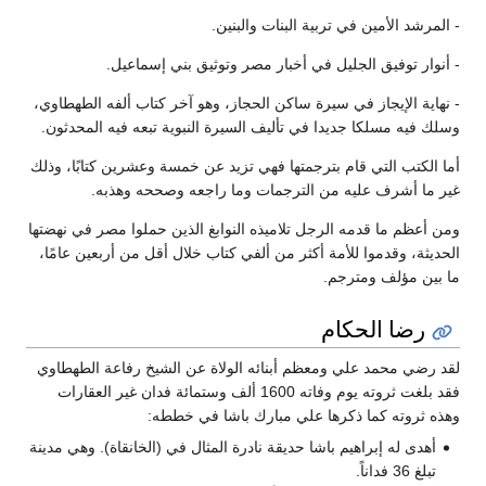
- المرشد الأمين في تربية البنات والبنين.
- أنوار توفيق الجليل في أخبار مصر وتوثيق بني إسماعيل.
- نهاية الإيجاز في سيرة ساكن الحجاز، وهو آخر كتاب ألفه الطهطاوي،
وسلك فيه مسلكا جديدا في تأليف السيرة النبوية تبعه فيه المحدثون.
أما الكتب التي قام بترجمتها فهي تزيد عن خمسة وعشرين كتابًا، وذلك
غير ما أشرف عليه من الترجمات وما راجعه وصححه وهذبه.
ومن أعظم ما قدمه الرجل تلاميذه النوابغ الذين حملوا مصر في نهضتها
الحديثة، وقدموا للأمة أكثر من ألفي كتاب خلال أقل من أربعين عامًا،
ما بين مؤلف ومترجم.
رضا الحكام
لقد رضي محمد علي ومعظم أبنائه الولاة عن الشيخ رفاعة الطهطاوي
فقد بلغت ثروته يوم وفاته 1600 ألف وستمائة فدان غير العقارات
وهذه ثروته كما ذكرها علي مبارك باشا في خططه:
أهدى له إبراهيم باشا حديقة نادرة المثال في (الخانقاة). وهي مدينة
تبلغ 36 فداناً.