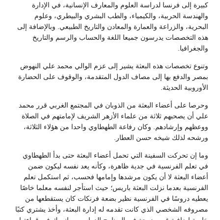
كبيرة إلى فرنسا لدراسة العلوم والمعارف الإنسانية، في الإدارة
والهندسة الحربية، والكيمياء، والطب البشري والبيطري، وعلوم
البحرية، والزراعة والعمارة والمعادن والتاريخ الطبيعي. وبالإضافة إلى
هذه التخصصات يدرسون جميعا اللغة والحساب والرسم والتاريخ
والجغرافيا.
وتنوع تخصصات هذه البعثة يشير إلى عزم الوالي محمد علي النهوض
بمصر والدفع بها إلى مصاف الدول المتقدمة، والوقوف على الحضارة
الأوروبية الحديثة.
وحرصا على أعضاء البعثة من الذوبان في المجتمع الغربي قرر محمد
علي أن يصحبهم ثلاثة من علماء الأزهر الشريف لإمامتهم في الصلاة
ووعظهم وإرشادهم. وكان رفاعة الطهطاوي واحدا من هؤلاء الثلاثة،
ورشحه لذلك شيخه حسن العطار.
وما إن تحركت السفينة التي تحمل أعضاء البعثة حتى بدأ الطهطاوي
في تعلم الفرنسية في جدية ظاهرة، وكأنه يعد نفسه ليكون ضمن
أعضاء البعثة لا أن يكون مرشدها وإمامها فحسب، ثم استكمل تعلم
الفرنسية بعدما نزلت البعثة باريس؛ حيث استأجر لنفسه معلما خاصًا
يعطيه دروسًا في الفرنسية نظير بضعة فرنكات كان يستقطعها من
مصروفه الشخصي الذي كانت تقدمه له إدارة البعثة، وأخذ يشتري كتبًا
خاصة إضافية غير مدرجة في البرنامج الدراسي، وانهمك في قراءتها.