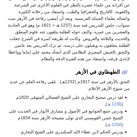
عن أقرانه من علماء عصره بالنظر في العلوم الأخرى غير الشرعية
واللغوية، كالتاريخ والجغرافيا والطب، واستفاد من رحلاته الكثيرة
واتصاله بعلماء الحملة الفرنسية. وبعد أن أمضى رفاعة في الأزهر ست
سنوات، جلس للتدريس فيه سنة (1237 هـ = 1821 م) وهو في الحادية
والعشرين من عمره، والتف حوله الطلبة يتلقون عنه علوم المنطق
والحديث والبلاغة والعروض. وكانت له طريقة آسرة في الشرح جعلت
الطلبة يتعلقون به ويقبلون على درسه، ثم ترك التدريس بعد عامين
والتحق بالجيش المصري النظامي الذي أنشأه محمد علي إماما وواعظا
لإحدى فرقه، واستفاد من هذه الفترة الدقة والنظام.
الطهطاوي في الأزهر
التحق بالأزهر في سنة 1817م (1232هـ).. تلقى رفاعة العلم عن عديد
من شيوخ الأزهر الأعلام:
لقد درس صحيح البخاري على الشيخ الفضالي المتوفى 1820م
(
1236 هـ
).
ودرس جمع الجوامع في الأصول و مشارق الأنوار في الحديث على
الشيخ حسن القويسني الذي تولى مشيخة الأزهر سنة 1834م
(
1250 هـ
).
ودرس الحكم لابن عطاء الله السكندري على الشيخ البخاري