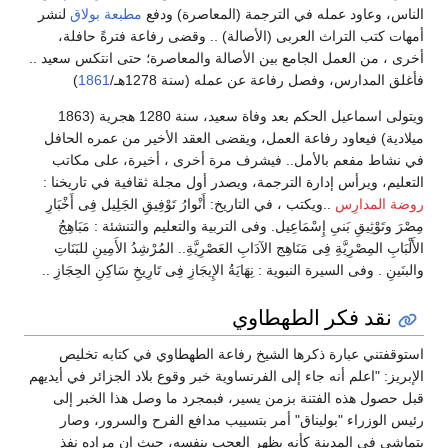
الناس، وعاود عمله في الترجمة (المعاصرة) ودفع
مطبعة بولاق
لنشر
أمهات كتب التراث العربى (الأصالة) .. وقضى رفاعة فترةً حافلة،
أخرى ، من العمل الجامع بين الأصالة والمعاصرة؛ حتى انتكس سعيد ..
فأغلق المدارس، وفصل رفاعة عن عمله (سنة 1278هـ/
1861
)
ويتولى اسماعيل الحكم بعد وفاة سعيد، سنة 1280 هجرية (1863
ميلادية) فيعاود رفاعة العمل، ويقضى العقد الأخير من عمره الحافل
في نشاط مفعم بالأمل.. فيشرف مرة أخرى ، أخيرة، على مكاتب
التعليم، ويرأس إدارة الترجمة، ويصدر أول مجلة ثقافية في تاريخنا :
روضة المدارِس
..ويكتب ، في التاريخ: أَنْوارُ تَوْفِيقِ الجَلِيل فِى أَخْبَارِ
مِصْرَ وتَوْثِيقِ بَنىِ إِسْمَاعِيل. وفى التربية والتعليم والتنشئة : مَبَاهِجُ
الأَلْبَابِ المِصْرِيَّةِ فِى مَنَاهِج الآدَابِ العَصْرِيَّةِ.. المُرْشِدُ الأَمِينِ للبَنَاتِ
والبنَينِ . وفى السيرة النبوية : نِهَايَةُ الإِيجَازِ فِى تَارِيخِ سَاكِنِ الحِجَازِ ..
نقد فكر الطهطاوي
استوقفتني عبارة ذكرها الشيخ رفاعة الطهطاوي في كتابه تخليص
الإبريز: "اعلم أنه جاء إلى الفرنساوية خبر وقوع بلاد الجزائر في أيديهم
قبل حصول هذه الفتنة بزمن يسير، فبمجرد ما وصل هذا الخبر إلى
رئيس الوزراء "بوليناق" أمر بتسييب مدافع الفرح والسرور، وصار
يتماشى في المدينة كأنه يظهر العجب بنفسه، حيث إن مراده نفذ