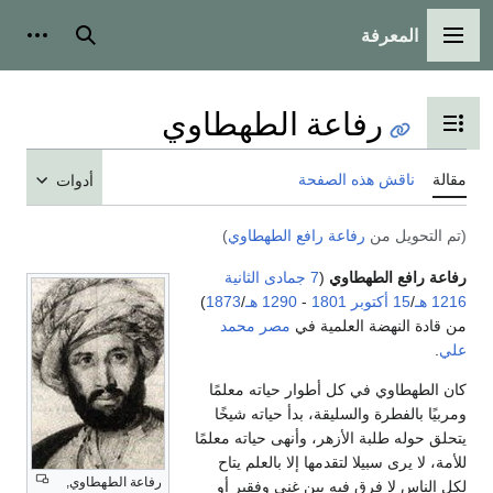
المعرفة
القائمة الرئيسية
بحث
أدوات
رفاعة الطهطاوي
تبديل عرض جدول المحتويات
مقالة
ناقش هذه الصفحة
أدوات
(تم التحويل من
رفاعة رافع الطهطاوي
)
رفاعة رافع الطهطاوي
(
7 جمادى الثانية
1216 هـ
/
15 أكتوبر
1801
-
1290 هـ
/
1873
)
من قادة النهضة العلمية في
مصر
محمد
علي
.
كان الطهطاوي في كل أطوار حياته معلمًا
ومربيًا بالفطرة والسليقة، بدأ حياته شيخًا
يتحلق حوله طلبة الأزهر، وأنهى حياته معلمًا
للأمة، لا يرى سبيلا لتقدمها إلا بالعلم يتاح
رفاعة الطهطاوي,
لكل الناس لا فرق فيه بين غني وفقير أو