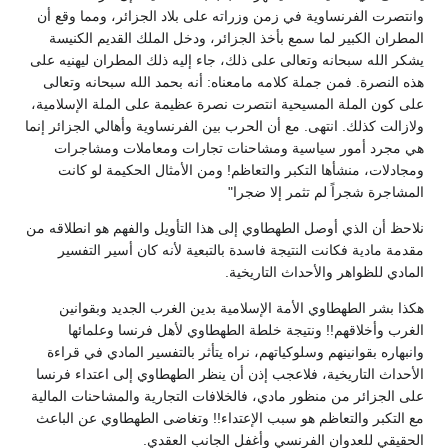
وانتصرت الفرنساوية في زمن وزراته على بلاد الجزائر، ومما وقع أن
المطران الكبير لما سمع بأخذ الجزائر، ودخل الملك القديم الكنيسة
يشكر الله سبحانه وتعالى على ذلك، جاء إليه ذلك المطران ليهنيه على
هذه النصرة. فمن جملة كلامه مامعناه: أنه بحمد الله سبحانه وتعالى
على كون الملة المسيحية انتصرت نصرة عظيمة على الملة الإسلامية،
ولازالت كذلك. انتهى. مع أن الحرب بين الفرنساوية وأهالي الجزائر إنما
هي مجرد أمور سياسية ومشاحنات تجارات ومعاملات ومشاجرات
ومجادلات، منشأها التكبر والتعاظم! ومن الأمثال الحكيمة لو كانت
المشاجرة شجراً لم تثمر إلا ضجرا"
نلاحظ أن الذي أوصل الطهطاوي إلى هذا التأويل والفهم هو انطلاقه من
مقدمة مادية فكانت النتيجة فاسدة بالتبعية لأنه كان أسير التفسير
المادي للظواهر والأحداث التاريخية.
هكذا بشر الطهطاوي الأمة الإسلامية بدين الغرب الجديد وبقوانين
الغرب وأخلاقهم!! ونتيجة خلطة الطهطاوي لأهل فرنسا وعلمائها
وانبهاره بقوانينهم وسلوكياتهم، نراه يتأثر بالتفسير المادي في قراءة
الأحداث التاريخية، فلاعجب إذن أن ينظر الطهطاوي إلى اعتداء فرنسا
على الجزائر من منظور مادي، فالخلافات التجارية والمشاحنات المالية
مع التكبر والتعاظم هو سبب الإعتداء!! وتغاضى الطهطاوي عن الباعث
الحقيقي للعدوان الفرنسي وأغفل الجانب العقدي.