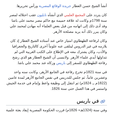
أنشأ الشيخ حسن العطار
جريدة الوقائع المصرية
ورأس تحريرها.
كان يتردد على
المجمع العلمي
الذي أنشأه
نابليون
عقب احتلاله لمصر
سنة 1798م وكانت له علاقة حميمة مع حاكم مصر محمد على باشا
وقد أدى ذلك إلى اتهامه من قبل بعض العلماء أنه مهادن لمحمد علي
وكان يبرر ذلك أنه يريد مصلحة الأزهر.
وكان لرفاعة الطهطاوي امتياز خاص عند أستاذه الشيخ العطار إذ كان
يلازمه في غير الدروس ليتلقى عنه علوماً أخرى كالتاريخ والجغرافيا
والأدب، وكان يشترك معه في الإطلاع على الكتب الغربية التي لم
تتداولها أيدي علماء الأزهر. ولاننسى أن الشيخ العطار هو الذي رشح
رفاعة الطهطاوي للسفر إلى
باريس
وزكاه عند محمد علي باشا.
في سنة 1821م تخرج رفاعة في الجامع الأزهر، وكانت سنه واحد
وعشرين عاماً، ثم جلس للتدريس في نفس الجامع الأزهر لمدة عامين
(1822م ــ 1824م) ثم انتقل إلى وظيفة واعظ وإمام في خدمة الجيش
واستمر في هذا العمل حتى سنة 1826.
في باريس
وفي سنة (1324هـ= 1826م) قررت الحكومة المصرية إيفاد بعثة علمية