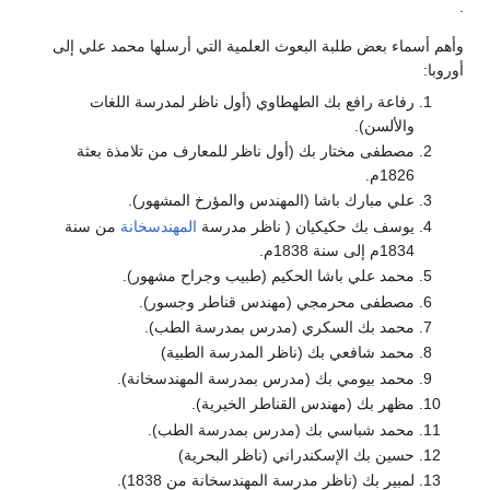
.
وأهم أسماء بعض طلبة البعوث العلمية التي أرسلها محمد علي إلى
أوروبا:
رفاعة رافع بك الطهطاوي (أول ناظر لمدرسة اللغات
والألسن).
مصطفى مختار بك (أول ناظر للمعارف من تلامذة بعثة
1826م.
علي مبارك باشا (المهندس والمؤرخ المشهور).
يوسف بك حكيكيان ( ناظر مدرسة
المهندسخانة
من سنة
1834م إلى سنة 1838م.
محمد علي باشا الحكيم (طبيب وجراح مشهور).
مصطفى محرمجي (مهندس قناطر وجسور).
محمد بك السكري (مدرس بمدرسة الطب).
محمد شافعي بك (ناظر المدرسة الطبية)
محمد بيومي بك (مدرس بمدرسة المهندسخانة).
مظهر بك (مهندس القناطر الخيرية).
محمد شباسي بك (مدرس بمدرسة الطب).
حسين بك الإسكندراني (ناظر البحرية)
لمبير بك (ناظر مدرسة المهندسخانة من 1838).