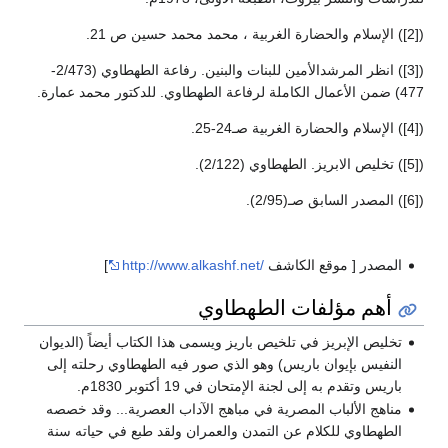
([2]) الإسلام والحضارة الغربية ، محمد محمد حسين ص 21.
([3]) انظر المرشدالأمين للبنات والبنين. رفاعة الطهطاوي (2/473-
477) ضمن الأعمال الكاملة لرفاعة الطهطاوي. للدكتور محمد عمارة.
([4]) الإسلام والحضارة الغربية صـ24-25.
([5]) تخليص الابريز. الطهطاوي (2/122).
([6]) المصدر السابق صـ(2/95).
المصدر [ موقع الكاشف
http://www.alkashf.net/
]
أهم مؤلفات الطهطاوي
تخليص الإبريز في تلخيص باريز ويسمى هذا الكتاب أيضاً (الديوان
النفيس بإيوان باريس) وهو الذي صور فيه الطهطاوي رحلته إلى
باريس وتقدم به إلى لجنة الإمتحان في 19 أكتوبر 1830م.
مناهج الألباب المصرية في مباهج الآداب العصرية... وقد خصصه
الطهطاوي للكلام عن التمدن والعمران ولقد طبع في حياته سنة