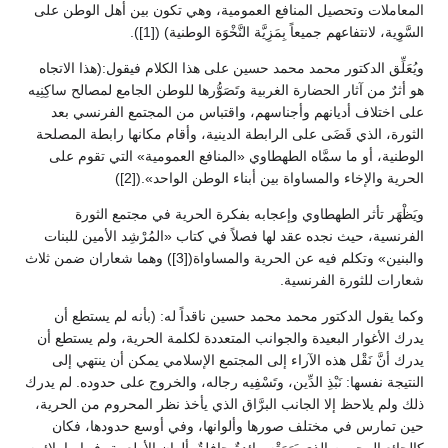
المعاملات وتحصيل المنافع العمومية، وهي تكون بين أهل الوطن على
السَّوِية، لانتفاعهم جميعاً بِمَزِيَّة النَّخْوَة الوطنية) ([1]).
ويُعَلِّق الدكتور محمد محمد حسين على هذا الكلام فيقول:(هذا الاتجاه
هو أثرٌ من آثار الحضارة الغربية وتَصَوُّرها للوطن الجامع لمصالح ساكِنِيه
على اختلاف أديانهم وأجناسهم، واقتباس من المجتمع الفرنسي بعد
الثورة، الذي قَضَى على الرابطة الدينية، وأقام مكانها رابطة المصلحة
الوطنية، أو ما سمَّاه الطهطاوي «المنافع العمومية» التي تقوم على
الحرية والإخاء والمساواة بين أبناء الوطن الواحد».([2])
ويَظْهَر تأثر الطهطاوي وإعجابه بفكرة الحرية في مجتمع الثورة
الفرنسية، حيث نجده عقد لها فصلاً في كتاب «المُرْشِد الأمين للبنات
والبنين» وتكلم فيه عن الحرية والمساواة([3]) وهما شعاران ضمن ثلاث
شعارات للثورة الفرنسية.
وكما يقول الدكتور محمد محمد حسين ناقداً له: (بأنه لم يستطع أن
يدرك الأغوار البعيدة والجوانب المتعددة لكلمة الحرية، ولم يستطع أن
يدرك أنَّ نَقْل هذه الآراء إلى المجتمع الإسلامي يمكن أن ينتهي إلى
النتيجة نفسها: نَبْذِ الدِّين، وتَسْفِيه رجاله، والخروج على حدوده. لم يدرك
ذلك ولم يلاحظ إلا الجانب البرَّاق الذي يأخذ نظر المحروم من الحرية،
حين تمارس في مختلف صورها وألوانها، وفي أوسع حدودها، فكان
كالجائع المحروم الذي بَهَرَتْه مائدةٌ حافِلةٌ بألوان الأطعمة، فيها ما يلائمه