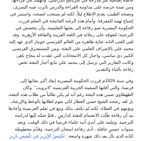
ومن شدة حرصه على مداومة القراءة والدرس تأثرت عينه اليسرى،
ونصحه الطبيب بعدم الاطلاع ليلاً، لكنه لم يستجب لنصحه، واستمر في
إشباع نهمه للمعرفة. وأمام هذه الرغبة الجامحة في التعلم قررت
الحكومة المصرية ضم رفاعة إلى بعثتها التعليمية، وأن يتخصص في
الترجمة؛ لتفوقه على زملائه في اللغة العربية والثقافة الأزهرية. وقد
لقي الفتى النابه عناية ظاهرة من العالم الفرنسي جومار الذي عهد إليه
محمد علي بالإشراف العلمي على البعثة، ومن المستشرق الفرنسي
الكبير دي ساسي، واجتاز كل الامتحانات التي عقدت له بنجاح باهر،
وكانت التقارير التي ترسل إلى محمد علي تتابع أخبار البعثة تخص
رفاعة بالثناء والتقدير.
وفي سنة 1826م قررت الحكومة المصرية إيفاد أكبر بعثاتها إلى
فرنسا، والتي أقلتها السفينة الحربية الفرنسية "لاترويت". وكان
الطهطاوي ضمن هذه البعثة رغم أنه لم يكن طالباً من طلاب هذه البعثة،
بل لقد رشحه الشيخ حسن العطار لكي يقوم لطلابها بالوعظ والإرشاد،
ويؤمهم في الصلاة، لكنه لم يكتف بذلك ونبغ في تعلم الفرنسية وأجادها
بيد أن رفاعة طَلَبَ الانضمام للبعثة كدارسٍ ، فتَمَّ ضَمَّه إليها لدراسة
الترجمة. وتتلمذ على أيدي أنبه علماء فرنسا في ذلك الوقت. وبعد
سنوات خمسٍ حافلة ، أدى رفاعة امتحان الترجمة، وقدَّم مخطوطة
كتابه الذى نال بعد ذلك شهرة واسعة :
تَخْلِيصُ الإِبْرِيزِ فىِ تَلْخِيصِ بَارِيز