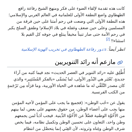
كانت هذه تقدمة لإلقاء الضوء على فكر ومنهج الشيخ رفاعة رافع
الطهطاوي واضع النطفة الأولى للعلمانية في العالم العربي والإسلامي؛
هذه النطفة الأولى التي وضعت في رحم أمتنا على حين فرقة من
المسلمين وعلى حين ضعف وغفلة في بلاد الإسلام! وطفق السلخ يكبر
في رحم الأمة حتى صار تنيناً مخيفاً يبتلع في جوفه كل القيم بلا
[2]
استثناء!!
انظر أيضاً:
s:دور رفاعة الطهطاوي في تخريب الهوية الإسلامية
مازعم أنه رائد التنويريين
أُطْلِق عليه «رائد التنوير في العصر الحديث» نجد فيما كتبه من آراءَ
جديدةٍ، تُعْتَبَر هي البُذُور الأولى، لما يُسَمَّى «بالفكر المُسْتَنِير» والذي
كان مصدر التَّلَقِّي له ما شاهده في الحياة الأوربية، وما قرَأَه مِن تَرْجَمةٍ
من الكتب الفرنسية.
يقول عن «حُب الوطن»: (فجميع ما يجب على المؤمن لأخيه المؤمن
منها يجب على أعضاء الوطن، من حقوق بعضهم على بعض، لما بينهم
من الأُخُوَّة الوطنية فضْلاً عن الأُخُوَّة الدِّينية. فيجب أدَباً لمن يجمعهم
وطن واحد، التعاون على تحسين الوطن وتكميل نظامه، فيما يخص
شرف الوطن وغِناه وثروته، لأن الغِنَي إنما يتحصَّل من انتظام