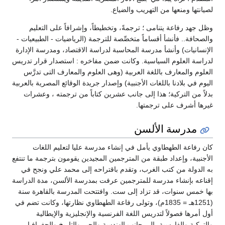
لصيانتها ومنعها من التهريب والضياع.
وظل جهد رفاعة يتنامى ؛ ترجمةً، وتخطيطاً، وإشرافاً على التعليم
والصحافة.. فأنشأ أقساماً متخصِّصة للترجمة (الرياضيات - الطبيعيات -
الإنسانيات) وأنشأ مدرسة المحاسبة لدراسة الاقتصاد، ومدرسة الإدارة
لدراسة العلوم السياسية. وكانت ضمن مفاخره : استصدار قرار تدريس
العلوم والمعارف باللغة العربية (وهى العلوم والمعارف التى تدرَّس
اليوم في بلادنا باللغات الأجنبية) وإصدار جريدة الوقائع المصرية بالعربية
بدلاً من التركية؛ هذا إلى جانب عشرين كتاباً من ترجمته ، وعشرات
غيرها أشرف على ترجمتها.
مدرسة الألسن
كان رفاعة الطهطاوي يأمل في إنشاء مدرسة عليا لتعليم اللغات
الأجنبية، وإعداد طبقة من المترجمين المجيدين يقومون بترجمة ما تنتفع
به الدولة من كتب الغرب، وتقدم باقتراحه إلى محمد علي ونجح في
إقناعه بإنشاء مدرسة للمترجمين عرفت بمدرسة الألسن، مدة الدراسة
بها خمس سنوات، قد تزاد إلى ست. وافتتحت المدرسة بالقاهرة سنة
(1251هـ = 1835م)، وتولى رفاعة الطهطاوي نظارتها، وكانت تضم في
أول أمرها فصولاً لتدريس اللغة الفرنسية والإنجليزية والإيطالية
والتركية والفارسية، إلى جانب الهندسة والجبر والتاريخ والجغرافيا