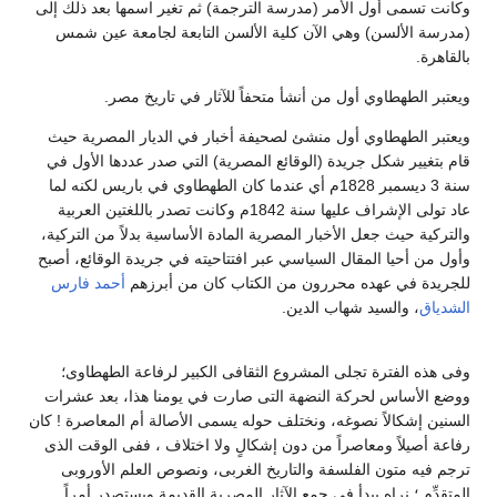
وكانت تسمى أول الأمر (مدرسة الترجمة) ثم تغير اسمها بعد ذلك إلى
(مدرسة الألسن) وهي الآن كلية الألسن التابعة لجامعة عين شمس
بالقاهرة.
ويعتبر الطهطاوي أول من أنشأ متحفاً للآثار في تاريخ مصر.
ويعتبر الطهطاوي أول منشئ لصحيفة أخبار في الديار المصرية حيث
قام بتغيير شكل جريدة (الوقائع المصرية) التي صدر عددها الأول في
سنة 3 ديسمبر 1828م أي عندما كان الطهطاوي في باريس لكنه لما
عاد تولى الإشراف عليها سنة 1842م وكانت تصدر باللغتين العربية
والتركية حيث جعل الأخبار المصرية المادة الأساسية بدلاً من التركية،
وأول من أحيا المقال السياسي عبر افتتاحيته في جريدة الوقائع، أصبح
للجريدة في عهده محررون من الكتاب كان من أبرزهم
أحمد فارس
الشدياق
، والسيد شهاب الدين.
وفى هذه الفترة تجلى المشروع الثقافى الكبير لرفاعة الطهطاوى؛
ووضع الأساس لحركة النضهة التى صارت في يومنا هذا، بعد عشرات
السنين إشكالاً نصوغه، ونختلف حوله يسمى الأصالة أم المعاصرة ! كان
رفاعة أصيلاً ومعاصراً من دون إشكالٍ ولا اختلاف ، ففى الوقت الذى
ترجم فيه متون الفلسفة والتاريخ الغربى، ونصوص العلم الأوروبى
المتقدِّم ؛ نراه يبدأ في جمع الآثار المصرية القديمة ويستصدر أمراً