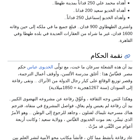
أهداه محمد علي 250 فداناً بمدينة طهطا..
أهداه الخديو سعيد 200 فدانا..
وأهداه الخديو إسماعيل 250 فداناً..
واشترى الطهطاوي 900 فدان.. فبلغ جميع ما في ملكه إلى حين وفاته
1600 فدان، غير ما شراه من العقارات العديدة في بلده طهطا وفي
القاهرة.
نقمة الحكام
بيد أن هذه الشعلة سرعان ما خبت، مع تولِّى
الخديوى عباس
حكم
مصر. فعبَّاسٌ هذا : أغلق مدرسة الألسن، وأوقف أعمال الترجمة،
وقصر توزيع الوقائع على كبار رجال الدولة من الأتراك .. ونفى رفاعة
إلى السودان (سنة 1267هجرية = 1850ميلادية)
وهكذا عَبَس وجه الثقافة ، وعُوِّقَ رفاعة عن مشروعه النهضوى الكبير..
بيد أن رفاعة لم يعبس ولم يعاق، فواصل المشروع في منفاه، فترجم
هناك مسرحية تليماك لفنلون ، وجاهد للرجوع إلى الوطن .. وهو الأمرُ
الذى تيسَّر، بعد موت الخديوى العَبَّاس ، وولاية سعيد ؛ وكانت أربعة
أعوام من النَّفْى قد مرَّتْ .
عاد رفاعة بأنشط مما كان ، فأنشأ مكاتب محو الأمية لنشر العلم بين