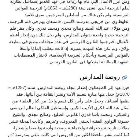
ومن أبرز الأعمال التي قام بها رفاعة في عهد الخديو إسماعيل نظارته
لقلم الترجمة الذي أنشئ سنة (1280هـ = 1863م) لترجمة القوانين
الفرنسية، ولم يكن هناك من أساطين المترجمين سوى تلاميذ
الطهطاوي من خريجي مدرسة الألسن، فاستعان بهم في قلم الترجمة،
ومن هؤلاء: عبد الله السيد وصالح مجدي ومحمد قدري. وكان مقر قلم
الترجمة حجرة واحدة بديوان المدارس، ولم يحل ذلك دون إنجاز أعظم
الأعمال، فترجموا القانون الفرنسي في عدة مجلدات وطبع في مطبعة
بولاق، ولم تكن هذه المهمة يسيرة، إذ كانت تتطلب إلمامًا واسعًا
بالقوانين الفرنسية وبأحكام الشريعة الإسلامية، لاختيار المصطلحات
الفقهية المطابقة لمثيلاتها في القانون الفرنسي.
روضة المدارس
حين عهد إلى الطهطاوي إصدار مجلة روضة المدارس، سنة (1287هـ =
1870م) جعل منها منارة لتعليم الأمة ونشر الثقافة بين أبنائها، فقد
نظمها أقسامًا، وجعل على رأس كل قسم واحدًا من كبار العلماء من
أمثال عبد الله فكري الأديب الكبير، وإسماعيل الفلكي العالم الرياضي
والفلكي، ومحمد باشا قدري القانوني الضليع، وصالح مجدي، والشيخ
حسونة النواوي الفقيه الحنفي المعروف، وغيرهم. وكانت المجلة تنشر
مقالات تاريخية وجغرافية واجتماعية وصحية وأدبية وقصصا وأشعارا،
كما كانت تنشر ملخصًا لكثير من الدروس التي كانت تلقى بمدرسة "دار