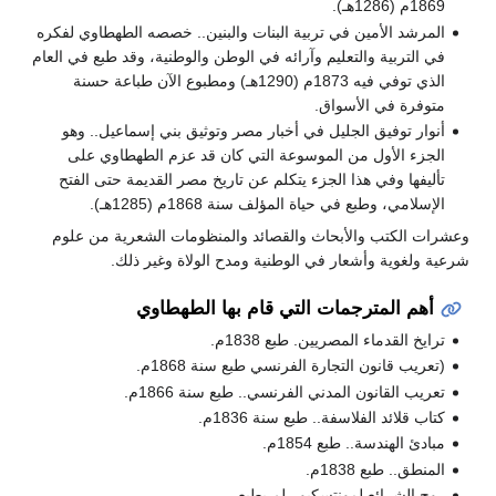
1869م (1286هـ).
المرشد الأمين في تربية البنات والبنين.. خصصه الطهطاوي لفكره
في التربية والتعليم وآرائه في الوطن والوطنية، وقد طبع في العام
الذي توفي فيه 1873م (1290هـ) ومطبوع الآن طباعة حسنة
متوفرة في الأسواق.
أنوار توفيق الجليل في أخبار مصر وتوثيق بني إسماعيل.. وهو
الجزء الأول من الموسوعة التي كان قد عزم الطهطاوي على
تأليفها وفي هذا الجزء يتكلم عن تاريخ مصر القديمة حتى الفتح
الإسلامي، وطبع في حياة المؤلف سنة 1868م (1285هـ).
وعشرات الكتب والأبحاث والقصائد والمنظومات الشعرية من علوم
شرعية ولغوية وأشعار في الوطنية ومدح الولاة وغير ذلك.
أهم المترجمات التي قام بها الطهطاوي
ترايخ القدماء المصريين. طبع 1838م.
(تعريب قانون التجارة الفرنسي طبع سنة 1868م.
تعريب القانون المدني الفرنسي.. طبع سنة 1866م.
كتاب قلائد الفلاسفة.. طبع سنة 1836م.
مبادئ الهندسة.. طبع 1854م.
المنطق.. طبع 1838م.
روح الشرائع لمونتسكيو.. لم يطبع.