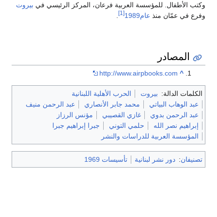
وكتب الأطفال. للمؤسسة العربية فرعان، المركز الرئيسي في
بيروت
[1]
وفرع في عمّان منذ
عام1989
.
المصادر
http://www.airpbooks.com
^
الكلمات الدالة:
بيروت
الحرب الأهلية اللبنانية
عبد الوهاب البياتي
محمد جابر الأنصاري
عبد الرحمن منيف
عبد الرحمن بدوي
غازي القصيبي
مؤنس الرزاز
إبراهيم نصر الله
حلمي التوني
جبرا إبراهيم جبرا
المؤسسة العربية للدراسات والنشر
تصنيفان
:
دور نشر لبنانية
تأسيسات 1969