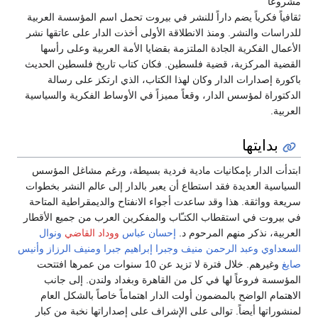
مشروعاً
ثقافياً فكرياً يضم داراً للنشر في بيروت تحمل اسم المؤسسة العربية
للدراسات والنشر. ومنذ الانطلاقة الأولى أخذت الدار على عاتقها نشر
الأعمال الفكرية الجادة الملتزمة بقضايا الأمة العربية وعلى رأسها
القضية المركزية، قضية فلسطين. فكان كتاب تاريخ فلسطين الحديث
باكورة إصدارات الدار وكان لهذا الكتاب، الذي ارتكز على رسالة
الدكتوراة لمؤسس الدار، وقعاً مميزاً في الأوساط الفكرية والسياسية
العربية.
بدايتها
ابتدأت الدار بإمكانيات مادية فردية بسيطة، ورغم مشاغل المؤسس
السياسية العديدة فقد استطاع أن يعبر بالدار إلى عالم النشر بخطوات
سريعة وواثقة. هذا وقد ساعدت أجواء الانفتاح والديمقراطية المتاحة
في بيروت في استقطاب الكتـّاب والمفكرين العرب من جميع الأقطار
العربية، نذكر منهم المرحوم د.
إحسان عباس
ووداد القاضي
ونوال
السعداوي
وعبد الرحمن منيف
وجبرا إبراهيم جبرا
ومنيف الرزاز
وأنيس
صايغ
وغيرهم. خلال فترة لا تزيد عن 10 سنوات من عمرها افتتحت
المؤسسة فروعاً لها في كل من القاهرة وبغداد ولندن. إلى جانب
الاهتمام الواضح بالمضمون أولت الدار اهتماماً خاصاً بالشكل العام
لمنشوراتها أيضاً. توالى على الإشراف على إصداراتها نخبة من كبار