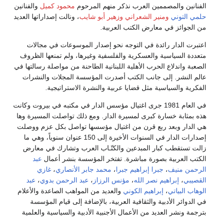
الفنانين والمصممين العرب نذكر منهم المرحوم
محمود كميل
والفنانين
حلمي التوني
ومنير الشعراني
وزهير أبو شايب
، ونالت إصداراتها العديد
من الجوائز في معارض الكتب العربية.
اعتبرت الدار رائدة في التوجه نحو إصدار الموسوعات في مجالات
متعددة السياسية والعسكرية والفلسفية وغيرها، ولم تمنعها الظروف
الصعبة واندلاع الحرب الأهلية اللبنانية الطاحنة من مواصلة رسالتها في
عالم النشر. إلى جانب الكتب أصدرت المؤسسة المجلات والنشرات
الفكرية والسياسية مثل قضايا عربية والنشرة الاستراتيجية.
في العام 1981 جرى اغتيال مؤسس الدار في مكتبه في بيروت وكانت
هذه بمثابة خسارة كبرى لمسيرة الدار. ومع ذلك تواصلت المسيرة وها
هي الدار وبعد ربع قرن من اغتيال مؤسسها تواصل بكل عزم ووصلت
إصدارات الدار في السنوات الأخيرة إلى 150 عنوان سنوياً، وهي ما
زالت تستقطب كبار المبدعين والكتّـاب العرب وتشارك في معارض
الكتب العربية بصورة مباشرة. تفتخر المؤسسة بنشر أعمال
عبد
الرحمن منيف
،
جبرا إبراهيم جبرا
،
محمد جابر الأنصاري
،
غازي
القصيبي
،
إبراهيم نصر الله
،
مؤنس الرزاز
،
عبد الرحمن بدوي
،
عبد
الوهاب البياتي
،
إبراهيم الكوني
والعديد من المواهب الصاعدة والأعلام
في الدوائر الأدبية والثقافية العربية، بالإضافة إلى قيام المؤسسة
بترجمة ونشر العديد من الأعمال الأجنبية الأدبية والسياسية والعلمية