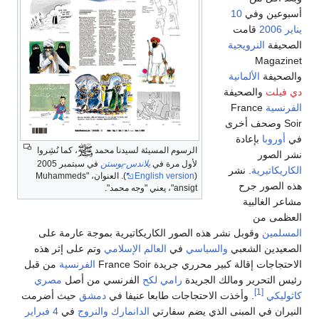
أسبوعين وفي
10
يناير
2006
قامت
الصحيفة
النرويجية
Magazinet
والصحيفة
الألمانية
دي فيلت
والصحيفة
الفرنسية
France
Soir وصحف أخرى
في
أوروبا
بإعادة
الرسوم المسيئة لسيدنا محمد
، كما نُشِروا
نشر الصور
لأول مرة في
يلاندس-پوستن
في سبتمبر 2005
الكاريكاتيرية
. نشر
(
English version
). العنوان، "Muhammeds
هذه الصور جرح
ansigt"، يعني "وجه محمد".
مشاعر الغالبية
العظمى من
المسلمين
وقوبل نشر هذه الصور الكاريكاتيرية بموجة عارمة على
الصعيدين الشعبي
والسياسي
في
العالم الإسلامي
وتم على إثر هذه
الاحتجاجات إقالة كبير محرري جريدة France Soir
الفرنسية
من قبل
رئيس التحرير ومالك الجريدة
رامي لكح
الفرنسي من أصل
مصري
[1]
كاثوليكي
. وأخذت الاحتجاجات طابعا عنيفا في
دمشق
حيث أضرمت
النيران في المبنى الذي يضم سفارتي
الدانمارك
والنروج
في
4 فبراير