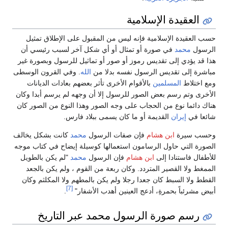
العقيدة الإسلامية
حسب العقيدة الإسلامية فإنه ليس من المقبول على الإطلاق تمثيل
الرسول
محمد
في صورة أو تمثال أو أي شكل آخر لسبب رئيسي أن
هذا قد يؤدي إلى تقديس رموز أو صور أو تماثيل للرسول وبصورة غير
مباشرة إلى تقديس الرسول نفسه بدلا من
الله
. وفي القرون الوسطى
ومع اختلاط
المسلمين
بالأقوام الأخرى تأثر بعضهم بعادات الديانات
الأخرى وتم رسم بعض الصور للرسول إلا أن وجهه لم يرسم أبدا وكان
هناك دائما نوع من الحجاب على وجه الصور وهذا النوع من الصور كان
شائعا في
إيران
القديمة أو ما كان يسمى ببلاد فارس.
وحسب سيرة
ابن هشام
فإن صفات الرسول
محمد
كانت بشكل يخالف
الصورة التي حاول الرسامون استعمالها كوسيلة إيضاح في كتاب موجه
للأطفال فاستنادا إلى
ابن هشام
فإن الرسول
محمد
"لم يكن بالطويل
الممغط ولا القصير المتردد. وكان ربعة من القوم ، ولم يكن بالجعد
القطط ولا السبط كان جعدا رجلا ولم يكن بالمطهم ولا المكلثم وكان
[7]
أبيض مشرئباً بحمرةِ، أدعج العينين أهدب الأشفار"
.
رسم صورة الرسول محمد عبر التاريخ