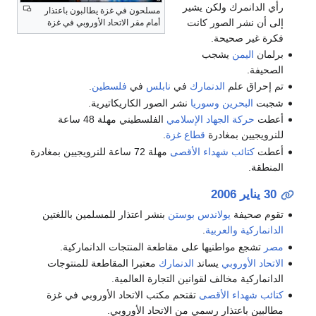
رأي الدانمرك ولكن يشير
مسلحون في غزة يطالبون باعتذار
إلى أن نشر الصور كانت
أمام مقر الاتحاد الأوروبي في غزة
فكرة غير صحيحة.
برلمان
اليمن
يشجب
الصحيفة.
تم إحراق علم
الدنمارك
في
نابلس
في
فلسطين
.
شجبت
البحرين
وسوريا
نشر الصور الكاريكاتيرية.
أعطت
حركة الجهاد الإسلامي
الفلسطيني مهلة 48 ساعة
للنرويجيين بمغادرة
قطاع غزة
.
أعطت
كتائب شهداء الأقصى
مهلة 72 ساعة للنرويجيين بمغادرة
المنطقة.
30 يناير
2006
تقوم صحيفة
يولاندس بوستن
بنشر اعتذار للمسلمين باللغتين
الدانماركية
والعربية
.
مصر
تشجع مواطنيها على مقاطعة المنتجات الدانماركية.
الاتحاد الأوروبي
يساند
الدنمارك
معتبرا المقاطعة للمنتوجات
الدانماركية مخالف لقوانين التجارة العالمية.
كتائب شهداء الأقصى
تقتحم مكتب الاتحاد الأوروبي في غزة
مطالبين باعتذار رسمي من الاتحاد الأوروبي.