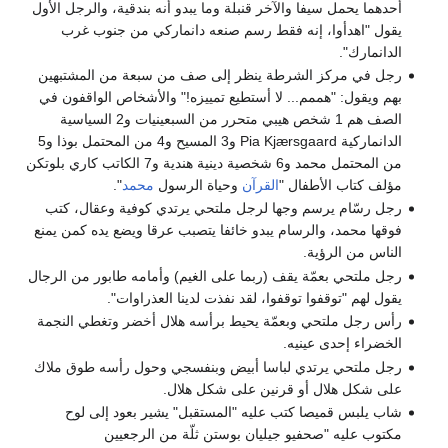
أحدهما يحمل سيفا والآخر قنبلة وما يبدو أنه بندقية، والرجل الأول
يقول "اهدأوا، إنه فقط رسم صنعه دانماركي من جنوب غرب
الدانمارك".
رجل في مركز الشرطة ينظر إلى صف من سبعة من المشتبهين
بهم ويقول: "هممم... لا أستطيع تمييزه!" والأشخاص الواقفون في
الصف هم 1 شخص هيبي متحرر من السبعينيات و2 السياسية
الدانماركية Pia Kjærsgaard و3 المسيح و4 من المحتمل بوذا و5
من المحتمل محمد و6 شخصية دينية هندية و7 الكاتب كاري بلوتكن
مؤلف كتاب الأطفال "
القرآن
وحياة الرسول
محمد
".
رجل رسّام يرسم وجها لرجل ملتحي يرتدي كوفية وعقال، كتب
فوقها محمد، والرسام يبدو خائفا يتصبب عرقا ويضع يده كمن يمنع
الناس من الرؤية.
رجل ملتحي بعمّة يقف (ربما على الغيم) وأمامه طابور من الرجال
يقول لهم "توقفوا توقفوا، لقد نفذت لدينا العذراوات".
رأس رجل ملتحي وبعمّة يحيط برأسه هلال أخضر وتغطي النجمة
الخضراء إحدى عينيه.
رجل ملتحي يرتدي لباسا أبيض وبنفسجي وحول رأسه طوق ملاك
على شكل هلال أو قرنين على شكل هلال.
شاب يلبس قميصا كتب عليه "المستقبل" يشير بعود إلى لوح
مكتوب عليه "صحفيو جيليان بوستن ثلّة من الرجعيين