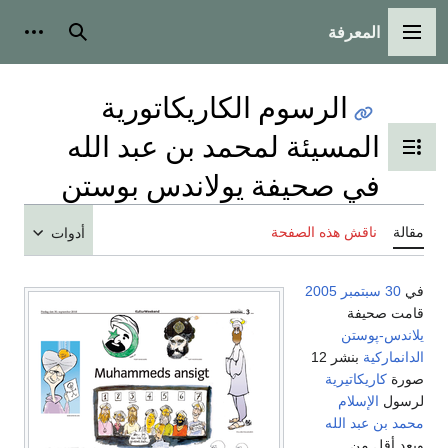
المعرفة
القائمة الرئيسية
بحث
أدوات
الرسوم الكاريكاتورية
المسيئة لمحمد بن عبد الله
تبديل عرض جدول المحتويات
في صحيفة يولاندس بوستن
مقالة
ناقش هذه الصفحة
أدوات
في
30 سبتمبر
2005
قامت صحيفة
يلاندس-پوستن
الدانماركية
بنشر 12
صورة
كاريكاتيرية
لرسول
الإسلام
محمد بن عبد الله
وبعد أقل من