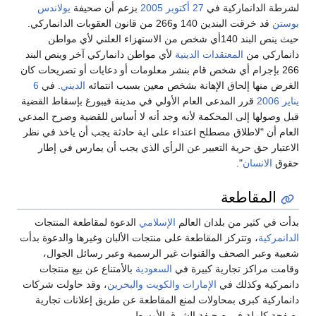
لشرطة الدانماركية في
27 أكتوبر
2005
بزعم أن صحيفة
يولاندس
بوستن
قد خرقت البندين 140 و266 من قانون العقوبات الدانماركي.
حيث ينص البند 140أي شخص من الاستهزاء العلني لأي مواطن
دانماركي من
المعتقدات
الدينية
لأي مواطن دانماركي آخر وينص البند
266 بإجرام أي شخص قام بنشر معلومات أو دعايات أو تصريحات كان
الغرض منها إلحاق الإهانة بشخص معين بسبب انتمائه
الديني
. في
6
يناير
2006
قرر المدعى العام الأولي في مدينة فيبورغ بإسقاط القضية
قبل وصولها إلى المحكمة لأنه وجد أنه لا أساس للقضية وصرح المدعي
العام أن "لاطلاق مصطلح اعتداء على اية حادثة يجب أن ياخذ في نظر
الاعتبار حق حرية التعبير عن الرأي الذي يجب أن يمارس في إطار
حقوق
الانسان
".
المقاطعة
بدأت في كثير من بلدان العالم
الإسلامي
الدعوة لمقاطعة المنتجات
الدانمركية
، وتتركز المقاطعة على منتجات الألبان وغيرها والدعوة بدأت
شعبية وعبر الصحف والقنوات غير الرسمية وعبر رسائل الجوال،
وقامت مراكز تجارية كبيرة في
السعودية
بالأمتناع عن بيع منتجات
دانمركية وكذلك في
الإمارات
والكويت
والبحرين
، وقد حاولت شركات
دانماركية كبرى بمحاولات لمنع المقاطعة عن طريق إعلانات تجارية
بصفحة كاملة في صحيفة الشرق الأوسط.