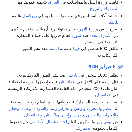
قامت وزارة النقل والمواصلات في
العراق
بتجميد عقودها مع
الدنمارك
والنروج
.
احتشد آلاف المسلمين في مظاهرات سلمية في
بروكسل
عاصمة
بلجيكا
.
صرح رئيس وزراء
النروج
جينز ستولتنبرغ بأن بلاده ستقدم شكوى
في
الأمم المتحدة
ضد
سوريا
لعدم قدرتها على حماية السفارة
النروجية في
دمشق
.
تظاهر 500 شخص في
فيينا
عاصمة
النمسا
ضد نشر الصور
الكاريكاتيرية.
6 فبراير
2006
تظاهر 1000 شخص في
باريس
ضد نشر الصور الكاريكاتيرية.
قتل أربعة على الأقل في
أفغانستان
عقب إطلاق الشرطة الأفغانية
النار على 2000 متظاهر امام القاعدة العسكرية الأمريكية الرئيسية
في
أفغانستان
.
نصحت الخارجية الدانماركية مواطنيها بعدم القيام برحلات سياحية
إلى
مصر
والمغرب
وتونس
والجزائر
وليبيا
والسودان
وعمان
وقطر
والإمارات
والبحرين
والأردن
وإيران
وباكستان
وأفغانستان
.
عبر
توني بلير
والسكرتير العام
لحلف شمال الأطلسي
عن دعمهما
الكامل لحكومة
الدنمارك
.