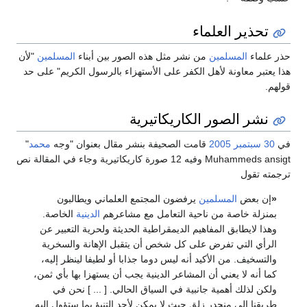
تحذير العلماء
حذر علماء
المسلمين
من نشر مثل هذه الصور بين أبناء
المسلمين
"لأن
هذا يعتبر معاونة لأهل الكفر على الأستهزاء بالرسول الكريم" على حد
قولهم.
نشر الصور الكاريكاتيرية
في
30 سبتمبر
2005
قامت الصحيفة بنشر مقال بعنوان "وجه
محمد
"
Muhammeds ansigt وفيه 12 صورة كاريكاتيرية وجاء في المقالة نص
ترجمته تقول
«
إن بعض
المسلمين
يرفضون المجتمع العلماني ويطالبون
بمنزلة خاصة من ناحية التعامل مع مشاعرهم
الدينية
الخاصة.
وهذا لايطابق المفاهيم الديمقراطية الحديثة ولحرية التعبير عن
الرأي التي تفرض على كل شخص أن يتقبل الإهانة والسخرية
والتسخيف. من الأكيد أنه ليس دوما جذابا أو لطيفا لينظر إليه،
كما أنه لا يعني أن المشاعر الدينية يجب أن يستهزا بها بأي ثمن،
ولكن لذلك أهمية جانبية في السياق الحالي. [ ... ] نحن في
طريقنا إلى منحدر زلق حيث لا يمكن لأحد التنبؤ بما ستؤول إليه