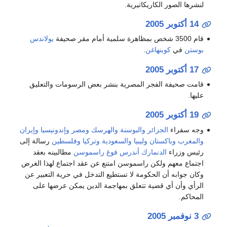
لنشرها الصور الكاريكاتيرية.
14 أكتوبر
2005
قام 3500 شخص بمظاهرة سلمية أمام مقر صحيفة
يولاندس
بوستن
في
كوبنهاغن
.
17 أكتوبر
2005
قامت صحيفة الفجر المصرية بنشر بعض الرسومات والتعليق
عليها.
19 أكتوبر
2005
وجه سفراء
الجزائر
والبوسنة والهرسك
ومصر
وإندونيسيا
وإيران
والمغرب
وباكستان
وليبيا
والسعودية
وتركيا
وفلسطين
رسالة إلى
رئيس وزراء
الدنمارك
أندرس فوغ راسموسن
مطالبينه بعقد
اجتماع معهم ولكن راسموسن امتنع عن عقد اجتماع لهذا الغرض
وكان جوابه أن الحكومة لا تستطيع التدخل في حرية التعبير عن
الرأي وأن أي قضية تتعلق بمهاجمة الدين يمكن عرضها على
المحاكم.
3 نوفمبر
2005