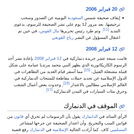
20 فبراير
2006
إيقاف صحيفة شمس
السعودية
اليومية عن الصدور وسحب
ترخيصها، بعد مرور 12 يوم على نشر الصحيفة للرسوم، بدعوى
[11]
التنديد
. وتم طرد رئيس تحريرها
بتال القوس
، في حين تم
اعتقال المسؤول عن النشر
رباح القويعي
12 فبراير
2008
قامت سبعة عشر جريدة دنماركية في
12 فبراير
2008
بإعادة نشر أحد
الرسوم الكاريكاتورية الذي يظهر النبي محمد مرتديا عمامة على شكل
[15]
قنبلة مشتعلة الفتيل،
مما أسفر قيام العديد من التظاهرات في
الدول الإسلامية عن تجديد حملات مقاطعة للمنتجات الدنماركية في
[16]
العالم الإسلامي مطالبين بالاعتذار
, وحدوث بعض أعمال الشغب
[17]
وحرق مئات السيارات في المدن الدنماركية
.
الموقف في الدنمارك
الرأي السائد في
الدانمارك
يقول بأن الرسومات لم تخرق أي
قانون
من
قوانين السب والتجريح. وأن اعتذار الصحيفة عن جرحها لمشاعر
المسلمين
كاف. كما أرادت الجالية
الإسلامية
في
الدنمارك
رفع قضية