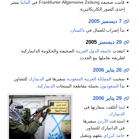
قامت صحيفة Frankfurter Allgemeine Zeitung في
ألمانيا
بنشر
إحدى الصور الكاريكاتيرية.
7 ديسمبر
2005
بدأ إضراب للعمال في
باكستان
.
29 ديسمبر
2005
انتقدت
جامعة الدول العربية
الصحيفة والحكومة الدانماركية
لطريقة تعاملها مع الحدث.
26 يناير
2006
سحبت
المملكة العربية السعودية
سفيرها في
الدنمارك
للتشاور.
بدأ
السعوديون
بحملة مقاطعة المنتجات
الدنماركية
.
29 يناير
2006
ليبيا
أغلقت سفارتها في
الدنمارك
.
استدعت
الأردن
سفيرها
في الدانمارك للتشاور.
حامد كرزاي
يتفهم ويتقبل