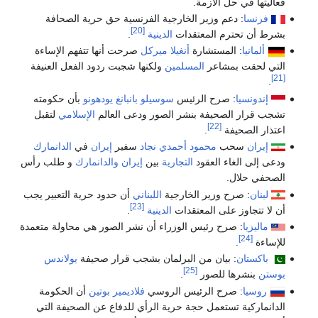
فعاليتها في حل الأزمة.
فرنسا
: دعم وزير الخارجية الفرنسية حق حرية الصحافة
[20]
بشرط أن تحترم المعتقدات
الدينية
.
ألمانيا
: المستشارة
أنغيلا ميركل
صرحت أنها تتفهم الإساءة
التي لحقت بمشاعر
المسلمين
ولكنها شجبت ردود الفعل العنيفة
[21]
.
إندونسيا
: صرح الرئيس
سوسيلو بانبانغ يودهونو
بأن حكومته
تشجب قرار الصحيفة بنشر الصور ودعى العالم
الإسلامي
لتقبل
[22]
اعتذار الصحيفة
.
إيران
سحب
محمود أحمدي نجاد
سفير
إيران
في
الدانمارك
ودعى إلى الغاء العقود
التجارية
بين
إيران
والدانمارك
و طلب رأس
الصحفي حلال.
لبنان
: صرح وزير الخارجية
اللبناني
أن حدود حرية التعبير يجب
[23]
أن لا تتجاوز على المعتقدات
الدينية
.
ماليزيا
: صرح رئيس الوزراء أن نشر الصور هي محاولة متعمدة
[24]
للإساءة
.
باكستان
: بيان من البرلمان بشجب قرار صحيفة
يولاندس
[25]
بوستن
بنشرها للصور
.
روسيا
: صرح الرئيس الروسي
فلاديمير بوتين
أن الحكومة
الدانماركية تستعمل حجة حرية الرأي للدفاع عن الصحيفة التي