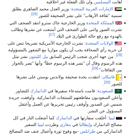
أهانت
المسلمين
وان تلك الفعلة غير أخلاقية.
الإمارات العربية المتحدة
: وزير العدل محمد الضاهري يطلق
[26]
تسمية "ثقافة الأرهاب" على نشر الصحيفة للصور
.
المملكة المتحدة
وزير الخارجية جاك سترو انتقد الصحف التي
نشرت الصور واثنى على الصحف التي أمتنعت عن نشرها وطالب
[27]
بالهدوء مع رفع حالة الطوارئ في البلاد
.
الولايات المتحدة
: نشرت الخارجية الأمريكية تصريحا تنص على
أن حرية رأي الصحافة يجب أن يكون موازيا مع الشعور بالمسؤولية
[28]
. من جهة أخرى شجب الرئيس السابق
بيل كلينتون
نشر مثل
هذه الرسوم وقال أن "نشر هذه الرسوم خطأ" وأنها "تضر بالحوار
[29]
بين الثقافات"
.
فاتيكان
: انتقدت بحدة صحيفة يولاندس بوستن على نشرها
[30]
للصور
.
السعودية
: قامت باستدعاء سفيرها في
الدانمارك
للتشاور
وأعلن السعوديون مقاطعتهم للمنتجات الدانماركية. وأوقفت جريدة
شمس عن الصدور وأوقف رئيس تحريرها عن العمل وأعتقل
المسؤول عن النشر.
ليبيا
: أغلقت سفارتها في
الدانمارك
كما أشعلت النار في كل
مصالح الدانمارك
وإيطاليا
في
بنغازي
وطردت
ليبيا
السفير
الدانماركي من
طرابلس
-مع وقوع ثورة وأعمال عنف ضد المصالح