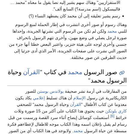
الاستفزازيين" وهناك سهم يشير إليه نصا يقول ما معناه "محمد ...
فالبيسكول (اسم مدرسة؟) السابع ألف".
رسم يشير تعليقه إلى أن محمد كان يضطهد النساء (؟)
وهناك رسوم أو صور أخرى انتشرت في إطار الحملة لمنع الرسوم
للنبي
محمد
ولكن لم تكن من الرسوم التي نشرتها الجريدة، وإحداها
صورة لرجل يصلي في وضع مهين، وأخرى تتهم الرسول بانحراف
جنسي وأخرى لوجه على هيئة خنزير، واعتبر البعض خطئا أنها جزء من
الصور التي نشرت على صفحات الجريدة، الأمر الذي أدى جزئيا إلى
حديث الطرفين عن صور مختلفة.
صور الرسول
محمد
في كتاب "
القرآن
وحياة
الرسول محمد"
من المفارقات في أزمة نشر صحيفة
يولاندس بوستن
للصور
الكاريكاتيرية عن رسول
الإسلام
أن هناك تسليط
إعلامي
يكاد يكون
معدوما عن كتاب الأطفال "
القرآن
وحياة الرسول محمد" للصحفي
كاري بلوتكن
حيث يحتوي هذا الكتاب على أكثر من 15 صورة وثلاث
[6]
خرائط
أستعملت كوسائل إيضاح أثناء سرد القصة ورسمت من قبل
رسام لم يقبل بإعلان اسمه وهذا الكتاب موجه للاطفال لإعطاءهم فكرة
مبسطة عن حياة الرسول
محمد
. ولايوجد في هذا الكتاب أي من الصور