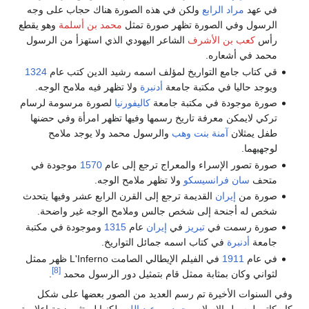
في عهد
مراد الرابع
ولكن في هذه الصورة هناك حجاب على وجه
الرسول وفي الصورة تظهر صورة تمثل
محمد بن أسلمة
وهو يقطع
رأس
كعب بن الأشرف
الشاعر اليهودي الذي استهزأ من الرسول
محمد في أشعاره.
قي كتاب جامع التواريخ لمؤلف اسمه رشيد الدين كتب عام
1324
ويوجد حاليا في مكتبة جامعة
أدنبرة
ولا تظهر فيه ملامح الوجه.
صورة موجودة في مكتبة جامعة
كاليفورنيا
لصورة مرسومة لرسام
تركي لايمكن معرفة تاريخ رسمها وفيها تظهر امرأة وفي حضنها
طفل يمثلان
آمنة بنت وهب
والرسول محمد ولا يوجد ملامح
لوجهيهما.
صورة تصور الإسراء والمعراج ترجع إلى عام
1570
موجودة في
متحف
سان فرانسيسكو
ولا تظهر ملامح الوجه.
صورة من
إيران
القديمة ترجع إلى القرن الرابع عشر وفيها يتحدث
شخص له أجنحة إلى شخص جالس وملامح الوجه غير واضحة.
صورة رسمت في
تبريز
في
إيران
عام
1315
وموجودة في مكتبة
جامعة
أدنبرة
في كتاب اسمه جمائل التواريخ.
في عام
1911
في الفيلم الإيطالي الصامت L'Inferno ظهر ممثل
[8]
لثواني وكان بمثابة ممثل قام بتمثيل دور الرسول محمد
.
وفي السنوات الأخيرة تم رسم العديد من الصور بعضها على شكل
كاريكاتير لرسول الإسلام
محمد بن عبد الله
ولكنها لم تثر ضجة إعلامية