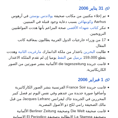
31 يناير
2006
تم إخلاء مكتبين من مكاتب صحيفة
يولاندس بوستن
في آرهوس
Aarhus
وكوبنهاغن
بسبب دعاية وجود قنبلة في المبنيين.
تنكر
كتائب شهداء الأقصى
صحة المزاعم بأنها هددت المواطنيين
النرويجيين.
17 من وزراء خارجيات الدول العربية يطالبون بمعاقبة كاتب
المقال.
طالبت
البحرين
باعتذار من ملكة الدانمارك
مارغريت الثانية
وهددت
بقطع 159،000
برميل
من
النفط
يوميا إن لم تقدم الملكة الاعتذار.
قامت جريدة die tageszeitung الألمانية بنشر صورتين من الصور
الكاريكاتيرية.
1 فبراير
2006
قامت جريدة France Soir الفرنسية بنشر الصور الكاركاتيرية
وأضافوا صورة جديدة من عندهم وفي نفس اليوم تم فصل كبير
المحررين في الجريدة جاك ليفرانس Jacques Lefranc من قبل
مالك الصحيفة رامي لكح ذو الأصول المصرية.
قامت صحيفة Die Welt وصحيفة Berliner Zeitung الألمانية
وصحيفة La Stampa الإيطالية وصحيفة El Periodico الإسبانية