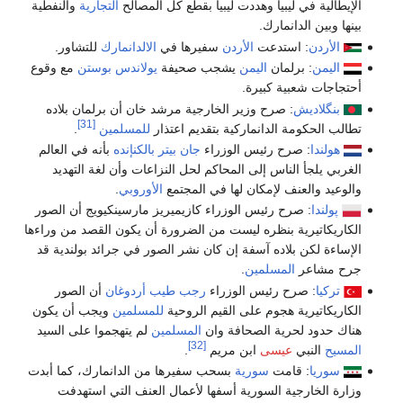
الإيطالية في ليبيا وهددت ليبيا بقطع كل المصالح
التجارية
والنفطية
بينها وبين الدانمارك.
الأردن
: استدعت
الأردن
سفيرها في
الالدانمارك
للتشاور.
اليمن
: برلمان
اليمن
يشجب صحيفة
يولاندس بوستن
مع وقوع
أحتجاجات شعبية كبيرة.
بنگلاديش
: صرح وزير الخارجية مرشد خان أن برلمان بلاده
[31]
تطالب الحكومة الدانماركية بتقديم اعتذار
للمسلمين
.
هولندا
: صرح رئيس الوزراء
جان بيتر بالكنإنده
بأنه في العالم
الغربي يلجأ الناس إلى المحاكم لحل النزاعات وأن لغة التهديد
والوعيد والعنف لإمكان لها في المجتمع
الأوروبي
.
پولندا
: صرح رئيس الوزراء كازيميريز مارسينكيويج أن الصور
الكاريكاتيرية بنظره ليست من الضرورة أن يكون القصد من وراءها
الإساءة لكن بلاده آسفة إن كان نشر الصور في جرائد بولندية قد
جرح مشاعر
المسلمين
.
تركيا
: صرح رئيس الوزراء
رجب طيب أردوغان
أن الصور
الكاريكاتيرية هجوم على القيم الروحية
للمسلمين
ويجب أن يكون
هناك حدود لحرية الصحافة وان
المسلمين
لم يتهجموا على السيد
[32]
المسيح
النبي
عيسى
ابن مريم
.
سوريا
: قامت
سورية
بسحب سفيرها من الدانمارك، كما أبدت
وزارة الخارجية السورية أسفها لأعمال العنف التي استهدفت