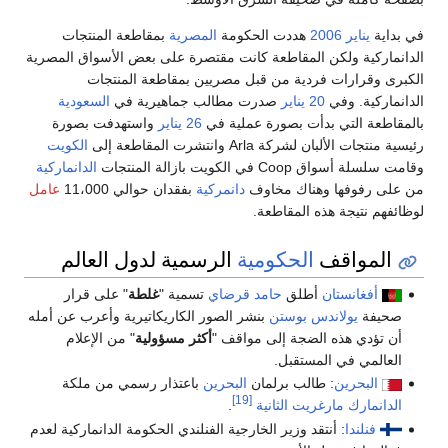
في بداية
يناير
2006
هددت الحكومة
المصرية
بمقاطعة المنتجات
الدانماركية ولكن المقاطعة كانت مقتصرة على بعض الأسواق المصرية
الكبرى وقرارات فردية من قبل مصريين بمقاطعة المنتجات
الدانماركية. وفي
20 يناير
صدرت مطالب جماهيرية في
السعودية
بالمقاطعة التي بدأت بصورة عملية في
26 يناير
واستهدفت بصورة
رئيسية منتجات الألبان لشركة Arla وانتشرت المقاطعة إلى
الكويت
وقامت سلسلة أسواق Coop في الكويت بازالة المنتجات
الدانماركية
من على رفوفها وهناك مخاوف
دانمركية
بفقدان حوالي 11،000
عامل
لوظائفهم نتيجة هذه المقاطعة.
المواقف
الحكومية
الرسمية لدول العالم
أفغانستان
أطلق
حامد قرضاي
تسمية "
غلطة
" على قرار
صحيفة
يولاندس بوستن
بنشر الصور الكاريكاتيرية وأعرب عن أمله
أن تؤدي هذه الضجة إلى مواقف "
أكثر مسؤولية
" من الإعلام
العالمي في المستقبل.
البحرين
: طالب برلمان
البحرين
باعتذار رسمي من ملكة
[19]
الدانمارك
مارغريت الثانية
.
فنلندا
: أنتقد وزير الخارجية الفنلندي الحكومة الدانماركية لعدم