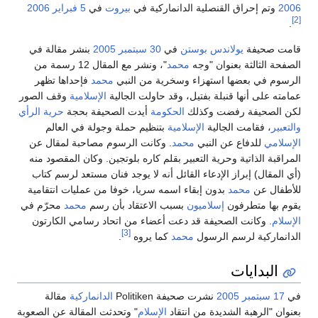
2006
وتم إحراق القنصلية الدانماركية في
بيروت
في
5 فبراير
2006
[2]
.
قامت صحيفة
يولاندس بوستن
في
30 سبتمبر
2005
بنشر مقالة في
الصفحة الثالثة بعنوان "وجه
محمد
"، ونشر مع المقال 12 رسمة من
الرسوم في بعضها استهزاء وسخرية من النبي
محمد
فإحداها تظهر
عمامته على أنها قنبلة بفتيل، وقد حاولت الجالية
الإسلامية
وقف الصور
لكن الصحيفة رفضت وكذلك
الحكومة
أيدت الصحيفة بحجة
حرية الرأي
والتعبير
، فقامت الجالية
الإسلامية
بتنظيم حملة وجولة في العالم
الإسلامي
للدفاع عن النبي
محمد
. وكانت الرسوم مصاحبة لمقال عن
المراقبة الذاتية وحرية التعبير بقلم كاره بلوتجين. وكان المقصود منه
(أي المقال) إبراز الإدعاء القائل أنه لا يوجد فنان مستعد لرسم كتاب
للأطفال عن
محمد
بدون إبقاء اسمه سريا، خوفا من عمليات انتقامية
يقوم بها متطرفون
إسلاميون
بسبب الاعتقاد بأن رسم
محمد
محرّم في
الإسلام
. وكانت الصحيفة قد دعت أعضاء من اتحاد رسامي الكارتون
[3]
الدانماركية لرسم الرسول
محمد
كما يروه
.
البدايات
في
17 سبتمبر
2005
نشرت صحيفة Politiken
الدانماركية
مقالة
بعنوان "الرهبة الشديدة من انتقاد
الإسلام
" وتحدثت المقالة عن الصعوبة