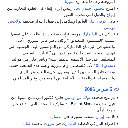
النروجية رعاياها بمغادرة
سوريا
.
اقترح
محمود أحمدي نجاد
رئيس
إيران
إلغاء كل العقود التجارية بين
إيران
والدول التي نشرت الصور.
دعى
كوفي عنان
العالم الإسلامي إلى قبول اعتذار صحيفة
يولاندس
بوستن
تشكل في
الدانمارك
مؤسسة إسلامية جديدة أطلقت على نفسها
تسمية "المسلمون المعتدلون" وكان ناصر قادر السوري الأصل
والعضو في البرلمان الدانماركي من المؤسسين لهذه الجمعية التي
تهدف وحسب تصريحات ناصر قادر إلى "التعايش السلمي
للمسلمين في ضل الأنظمة الديمقراطية" وناصر قادر من مواليد
دمشق
1963
لأب فلسطيني وأم سورية وتضم هذه الجمعية حسب
وصف قادر المسلمين الذين يؤمنون بحرية التعبير عن الرأي
والديمقراطية والعلاقات الأيجابية بين المسلمين وغير المسلمين.
5 فبراير
2006
تم منح صحيفة
يولاندس بوستن
جائزة فكتور التي تمنح سنويا من
قبل صحيفة Ekstra Bladet الدانماركية للصحف التي "تدافع عن
حرية الرأي".
قامت
إيران
بسحب سفيرها في
الدنمارك
.
إضرام النار في قنصلية
الدنمارك
في
بيروت
عاصمة
لبنان
.