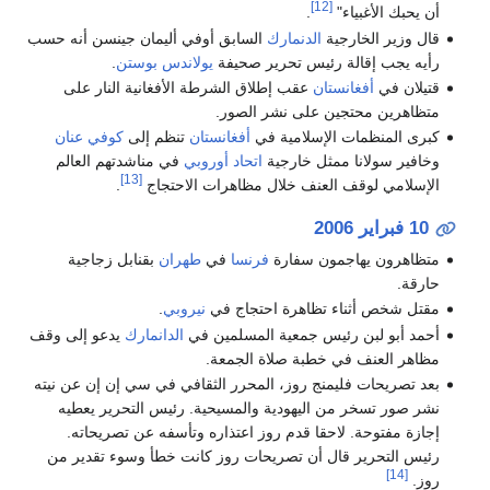
[12]
أن يحبك الأغبياء"
.
قال وزير الخارجية
الدنمارك
السابق أوفي أليمان جينسن أنه حسب
رأيه يجب إقالة رئيس تحرير صحيفة
يولاندس بوستن
.
قتيلان في
أفغانستان
عقب إطلاق الشرطة الأفغانية النار على
متظاهرين محتجين على نشر الصور.
كبرى المنظمات الإسلامية في
أفغانستان
تنظم إلى
كوفي عنان
وخافير سولانا ممثل خارجية
اتحاد أوروبي
في مناشدتهم العالم
[13]
الإسلامي لوقف العنف خلال مظاهرات الاحتجاج
.
10 فبراير
2006
متظاهرون يهاجمون سفارة
فرنسا
في
طهران
بقنابل زجاجية
حارقة.
مقتل شخص أثناء تظاهرة احتجاج في
نيروبي
.
أحمد أبو لبن رئيس جمعية المسلمين في
الدانمارك
يدعو إلى وقف
مظاهر العنف في خطبة صلاة الجمعة.
بعد تصريحات فليمنج روز، المحرر الثقافي في سي إن إن عن نيته
نشر صور تسخر من اليهودية والمسيحية. رئيس التحرير يعطيه
إجازة مفتوحة. لاحقا قدم روز اعتذاره وتأسفه عن تصريحاته.
رئيس التحرير قال أن تصريحات روز كانت خطأ وسوء تقدير من
[14]
روز.