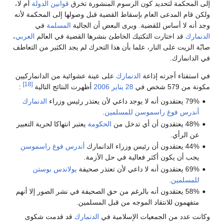
إلى المحكمة لتحديد كون الرسوم المنشورة تخرق
قوانين
الدولة
أم لا،
ولكن قام المدعى العام بإسقاط القضية قبل وصولها إلى المحكمة لأنه
وجد أنه لا أساس للقضية. ويرى البعض أن الجالية
المسلمة
في
الدنمارك
قد اختارت التكتيك الخاطئ بنشرها القضية في العالم
العربي
،
صابّة الزيت على النار، علما بأن هذا التحرك لم يجد الكثير من التعاطف
في الدانمارك.
في استفتاء أجرته إذاعة
الدنمارك
على عينة عشوائية من الدانماركيين
[18]
مكونة من 579 شخص في
28 يناير
2006
أظهرت النتائج التالية
:
79% يعتقدون أنه لا يوجد داعي لأن يعتذر رئيس وزراء
الدنمارك
أندرس فوغ راسموسن
للمسلمين
.
48% يعتقدون أن أي تدخل من
الحكومة
يعتبر انتهاكا لحرية التعبير
عن الرأي.
44% يعتقدون أن رئيس وزراء الدانمارك
أندرس فوغ راسموسن
يجب أن يكون أكثر فعالية في حل الأزمة.
69% يعتقدون أنه لا داعي لأن تعتذر صحيفة
يولاندس بوستن
للمسلمين
.
58% يعتقدون أنه بالرغم من حق الصحيفة في نشر الصور إلا أنهم
متفهمون للانتقاد الموجه من قبل المسلمين.
وكانت عدد من الجمعيات الإسلامية في
الدنمارك
قد قدمت شكوى