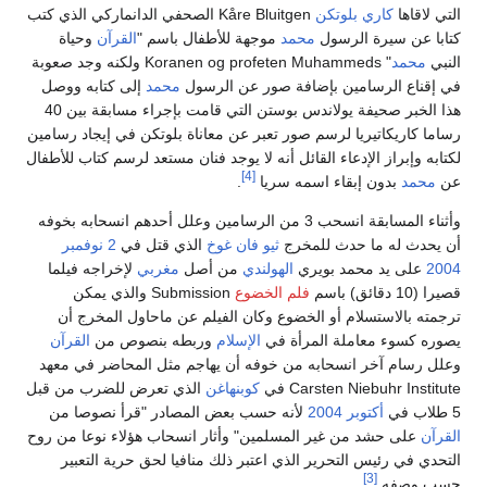
التي لاقاها
كاري بلوتكن
Kåre Bluitgen الصحفي الدانماركي الذي كتب
كتابا عن سيرة الرسول
محمد
موجهة للأطفال باسم "
القرآن
وحياة
النبي
محمد
" Koranen og profeten Muhammeds ولكنه وجد صعوبة
في إقناع الرسامين بإضافة صور عن الرسول
محمد
إلى كتابه ووصل
هذا الخبر صحيفة يولاندس بوستن التي قامت بإجراء مسابقة بين 40
رساما كاريكاتيريا لرسم صور تعبر عن معاناة بلوتكن في إيجاد رسامين
لكتابه وإبراز الإدعاء القائل أنه لا يوجد فنان مستعد لرسم كتاب للأطفال
[4]
عن
محمد
بدون إبقاء اسمه سريا
.
وأثناء المسابقة انسحب 3 من الرسامين وعلل أحدهم انسحابه بخوفه
أن يحدث له ما حدث للمخرج
ثيو فان غوخ
الذي قتل في
2 نوفمبر
2004
على يد محمد بويري
الهولندي
من أصل
مغربي
لإخراجه فيلما
قصيرا (10 دقائق) باسم
فلم الخضوع
Submission والذي يمكن
ترجمته بالاستسلام أو الخضوع وكان الفيلم عن ماحاول المخرج أن
يصوره كسوء معاملة المرأة في
الإسلام
وربطه بنصوص من
القرآن
وعلل رسام آخر انسحابه من خوفه أن يهاجم مثل المحاضر في معهد
Carsten Niebuhr Institute في
كوبنهاغن
الذي تعرض للضرب من قبل
5 طلاب في
أكتوبر
2004
لأنه حسب بعض المصادر "قرأ نصوصا من
القرآن
على حشد من غير المسلمين" وأثار انسحاب هؤلاء نوعا من روح
التحدي في رئيس التحرير الذي اعتبر ذلك منافيا لحق حرية التعبير
[3]
حسب وصفه
.