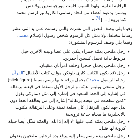
الرقابة الذاتية. ولهذا السبب قامت مورجينسفين يولاندس
بوستن بدعوة أعضاء من اتحاد رسامي الكاريكاتير لرسم محمد
[5]
كما يروه [ ... ]
.
»
وفيما يلي وصف للصور التي نشرت والتي رسمت على يد اثنى عشر
رساما مختلفا، ولا تمثل كل الرسوم شخص رسول الإسلام
محمد
،
وفيما يلي وصف للرسوم المنشورة:
رجل ملتحي بعمّة حمراء يتكئ على عصا وبيده الأخرى حبل
مربوط بدابة تحمل كيسين أحمرين.
رجل ملتحي يحمل خنجرا وخلفه امرأتان منقبتان.
رجل (قد يكون الكاتب كاري بلوتكن مؤلف كتاب الأطفال "
القرآن
وحياة الرسول
محمد
") يحمل ورقة عليها رسم بسيط (stick figure)
لرجل ملتحي ويلبس عمّة، والرجل الأول تسقط في قبعته برتقالة
في إشارة إلى الحظ السعيد في إشارة إلى مثل دنماركي يقول
"كمن سقطت في قبعته برتقالة" إشارة إلى من يحالفه الحظ دون
بذل جهد لكون البرتقال كان سلعة ثمينة وعلى البرتقالة مكتوب
بالانجليزية ما معناه خدعة ترويجية.
رجل ملتحي بعمّة كتب عليها "لا إله إلا الله" والعمّة تمثّل أيضا قنبلة
كروية لها فتيل.
رجل ملتحي بيده رسم ينظر إليه يرفع يده لرجلين ملتحيين يعدوان