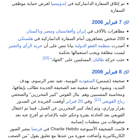
تم إغلاق السفارة الدانماركية في
إندونيسيا
لغرض حماية موظفي
السفارة.
7 فبراير
2006
مظاهرات بالآلاف في
إيران
وأفغانستان
ومصر
وباكستان
200 شخص يتضاهرون أمام السفارة الدانماركية في
هلسنكي
.
أصدرت
منظمة العفو الدولية
بيانا تنص على أن
حرية الرأي والتعبير
ليست مطلقة ويجب استعمالها بحكمة
[10]
حثت حركة
طالبان
المسلمين على "الجهاد"
.
8 فبراير
2006
صحيفة (شمس)
السعودية
اليومية، تعيد نشر الرسوم، بهدف
التنديد، ونشوء حملة شعبية ضد الصحيفة الجديدة تطالب بإيقافها،
ومحاسبة المتسببين وهم: بتال القوس "كبير المحررين" والصحفي
[11]
رباح القويعي
. وفي
20 فبراير
أوقفت الجريدة عن الصدور
بقرار وزاري، وتم إبعاد كبير المحررين عن العمل، فيما تم اعتقال
القويعي بعد الحادثة بفترة وحكم عليه بالإعدام ثم أفرج عنه بعد
ضغوطات من منظمات إنسانية.
قامت الصحيفة الأسبوعية Charlie Hebdo في
فرنسا
بنشر الصور
الكاريكاتيرية وأضافت صورة من عندها مع تعليق يقول "من الصعب