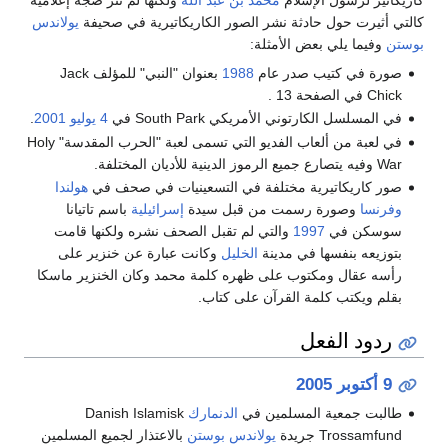
كالتي أثيرت حول حادثة نشر الصور الكاريكاتيرية في صحيفة
يولاندس
بوستن
وفيما يلي بعض الأمثلة:
صورة في كتيب صدر عام
1988
بعنوان "النبي" للمؤلف Jack
Chick في الصفحة 13 .
في المسلسل الكارتوني الأمريكي South Park في
4 يوليو
2001
.
في لعبة من ألعاب الفديو التي تسمى لعبة "الحرب المقدسة" Holy
War وفيه يتصارع جميع الرموز الدينية للأديان المختلفة.
صور كاريكاتيرية مختلفة في التسعينيات في صحف في
هولندا
وفرنسا
وصورة رسمت من قبل سيدة
إسرائيلية
باسم تاتيانا
سوسكن في
1997
والتي لم تقبل الصحف نشره ولكنها قامت
بتوزيعه بنفسها في مدينة
الخليل
وكانت عبارة عن خنزير على
رأسه عقال ومكتوب على ظهره كلمة محمد وكان الخنزير ماسكا
بقلم ويكتب كلمة القرآن على كتاب.
ردود الفعل
9 أكتوبر
2005
طالبت جمعية المسلمين في
الدنمارك
Danish Islamisk
Trossamfund جريدة
يولاندس بوستن
بالاعتذار لجميع المسلمين