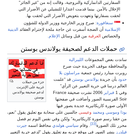
السفارتين الدانماركية والنروجية، وقالت إنه من "غير الجائز"
الإخلال بالأمن. بينما قدمت اعتذارا للتشيلي عن الأضرار التي
لحقت بسفارتها وتعهدت بتعويض الأضرار التي لحقت بها.
سنغافورة
: صرح وزير الخارجية ووزير الدولة للشؤون
الإسلامية
أن الضجة أسفرت عن حاجة ملحة لإحترام العقائد
الدينية
والخصائص
العرقية
من قبل وسائل
الإعلام
.
حملات الدعم لصحيفة يولاندس بوستن
ساندت بعض المجموعات
الليبرالية
والمحافظة موقف الجريدة حيث صرح
روبرت مينارد رئيس جمعية
مراسلون بلا
حدود
بأن جريدة
يولاندس بوستن
قد "علمت
جزء من حملات
العالم درسا في حرية التعبير عن الرأي"
غربية على الإنترنت
وفي 1
فبراير
2006 نشرت صحيفة France
لدعم صحيفة يولاندس
بوستن
Soir الفرنسية الصور وأضافت في صفحتها
الأولى صورة كاريكاتيرية جديدة يصور فيها
بوذا
وموسى
ومحمد
وعيسى
جالسين على سحابة مع تعليق يقول "نعم،
من حقنا رسم صورة كاريكاتيرية" ولكن وفي نفس اليوم تم فصل
[33]
محرر تلك الصورة
. وقام
سياسي
هولندي
محافظ اسمه
جيرت
فيلدرز
بنشر الصور في موقع حزبه مع تعليق يقول "لدعم حرية التعبير