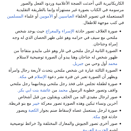
الكاريكاتيرية التي أحدثت الضجة الأعلامية وردود الفعل والصور
مرسومة في الكتاب بصورة غير مستهزأة وإنما بالطريقة التقليدية
المستعملة في تصوير الخلفاء
العباسيين
أو
الأمويين
أو علماء
المسلمين
في كتب موجهة للاطفال.
صورة الغلاف تصور حادثة
الإسراء والمعراج
حيث يوجد شخص
ملتحي مع سيف في حزامه وهو على ظهر الحصان الذي له وجه
إمراة وجناحان.
الصورة الثانية لرجل ملتحي في غار وهو على مايبدو متفاجأ من
ظهور شخص له جناحان وهنا يبدو أن الصورة توضيحية لاستلام
محمد
أول وحي من
جبريل
.
الصورة الثالثة عبارة عن شخص ملتحي يتحدث لأربعة رجال وامرأة
ويظهر أن الصورة تعبر عن فترة نشر دعوة
الإسلام
في
مكة
.
صورة لطفلة تجلس على فخذ رجل ملتحي وبجانبهما رجل ملتحي
واقف وتصور خطوبة الرسول
محمد
من
عائشة بنت ابي بكر
.
صور لرجال مقيدي اليد من الخلف ويقتلون من قبل أشخاص
آخرين ونساء تبكين وهذه الصورة تصور معركة
خيبر
مع بنو قريظة.
صورة لرجل يستعمل عصاه لإسقاط صنم بجوار
الكعبة
ويصور
حادثة فتح
مكة
.
صور أخرى تصور الجيوش والمعارك المختلفة و3 خرائط توضيحية
لشبه
الجزيرة العربية
.