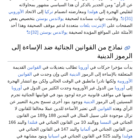
عن الرأي" ومن الجدير بالذكر أن هذا السياسي مشهور بمحاولاته
لتقليص الهجرة إلى
هولندا
ومعارضته انضمام
تركيا
إلى الاتحاد
الأوروبي
[31]
. وقامت جهات مساندة لصحيفة
يولاندس بوستن
بتخصيص بعض
الصفحات على
الإنترنت
بلغات
متعددة لدعم موقف الصحيفة وهذا أحد
الأمثلة على المواقع المؤيدة لصحيفة
يولاندس بوستن
[32]
نماذج من القوانين الجنائية ضد الإساءة إلى
الرموز الدينية
بدأت مؤخرا حركات في
أوروبا
تطالب بتعديلات في
القوانين
القديمة
المتعلقة بالإساءة إلى الرموز
الدينية
التي وإن وجدت في
القوانين
الأوروبية
ولكنها نادرا ماتطبق في الوقت الحالي ولكن مع انتشار الهجرة
إلى
أوروبا
من الدول غير الأوروبية وجدت الكثير من الدول في
أوروبا
نفسها في مواقف قانونية حرجة لوجود بنود في قوانينها الجنائية تجرم
المسيئين إلى الرموز
الدينية
ووجود بنود أخرى تسمح بحرية التعبير عن
الرأي وهذه
القوانين
التي تعتبر الأساءة للدين عملا مخالفا للقانون لا
تزال موجودة على سبيل المثال في البندين 188 و189 من القانون
الجنائي في
النمسا
ووالبند 10 من القانون الجنائي في
فنلندا
والبند 166
من القانون الجنائي في
ألمانيا
والبند 147 في القانون الجنائي في
هولندا
والبند 525 في القانون الجنائي في
اسبانيا
وبنود مشابهة في