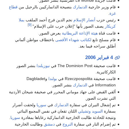
قامت جريدة Le Monde الفرنسية بنشر الصور.
قام وزير خارجية
الدنمارك
بنصيحة الدانماركيين بالرحيل من
قطاع
غزة
.
رئيس حزب
أنصار الإسلام
نجم الدين فرج أحمد الملقب
بملا
[9]
كريكار
يصف الصور بأنها "إعلان حرب على الإسلام"
قامت قناة
هيئة الإذاعة البريطانية
بعرض الصور.
قام مسلح تابع
لكتائب شهداء الأقصى
باختطاف مواطن ألماني
أطلق سراحه فيما بعد.
4 فبراير
2006
قامت صحيفة The Dominion Post في
نيوزيلندا
بنشر الصور
الكاركاتيرية.
قامت صحيفة Rzeczpospolita في
بولندا
وDagbladet
Information في
الدنمارك
بنشر الصور.
ألقي القبض على جهاد موماني المحرر في صحيفة شيحان الأردنية
التي نشرت الصور.
تم إشعال النيران في سفارة
الدنمارك
في
سوريا
ولحقت أضرار
بسفارة
السويد
وتشيلي
اللتان تقعان في نفس المجمع البنائي
ونتيجة للحادثة طالبت الخارجية الدانماركية رعاياها بمغادرة
سوريا
.
تم إضرام النار في سفارة
النروج
في
دمشق
وطالبت الخارجية