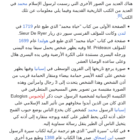
هناك العديد من الصور الأخرى التي رسمت لرسول الإسلام
محمد
في
العديد من الكتب التاريخية القديمة وفيما يلي معلومات عن تلك
[6]
الكتب
.
الصفحة الأولى من كتاب "حياة محمد" الذي طبع عام
1719
في
لندن
وكانت للمؤلف الفرنسي سيور دي ريار Sieur De Ryer.
صفحة في كتاب "حياة محمد" الذي طبع في
هولندا
عام
1699
للمؤلف M. Prideaux وفيه يظهر شخص يحمل سيفا بيده اليمنى
ورجله اليسرى مستندة على الكرة الأرضية وفي يده اليسرى هلال
وعلى ساعده الوصايا العشر.
صورة يرجع تاريخها إلى القرون الوسطى في
إسبانيا
وفيها يظهر
شخص على كتفه الأيسر حمامة بيضاء ومنقار الحمامة قريب من
أذن الشخص وهذا الشخص يتحدث إلى 3 رجال وامرأتين وهذه
الصورة مقتبسة من تصوير بعض المسيحيين المتطرفين في
الكنيسة الإسبانية لشخصية الرسول حيث ذكر
أولجيوس
Eulogius
الذي كان من الذين أبدوا مخاوفهم من تأثير المد الإسلامي على
إسبانيا
الرسول
محمد
كشخص كان يخدع الناس بوضع حبوب القمح
خلف أذنه لكي يحط الطير على كتفه ويوجه منقاره إلى أذنه كي
يتخيل الناس أن الطير ينقل رسالة سماوية إليه.
في كتاب "سيرة النبي" الذي هو ترجمة تركية لكتاب سيرة الرسول
حسب
ابن إسحاق
. صدر هذا الكتاب عام
1388
وطبع مرة أخرى