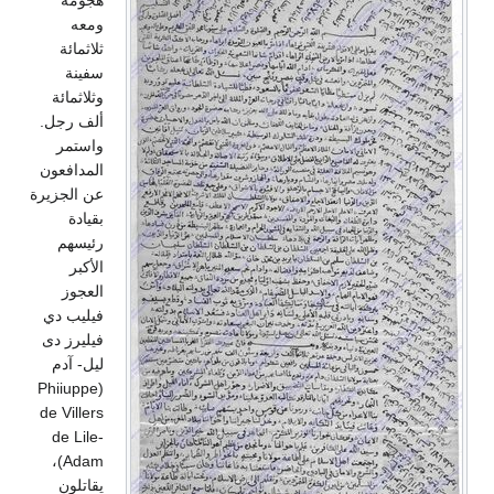
هجومه
ومعه
ثلاثمائة
سفينة
وثلاثمائة
ألف رجل.
واستمر
المدافعون
عن الجزيرة
بقيادة
رئيسهم
الأكبر
العجوز
فيليب دي
فيليرز دى
ليل- آدم
(Phiiuppe
de Villers
de Lile-
Adam)،
يقاتلون