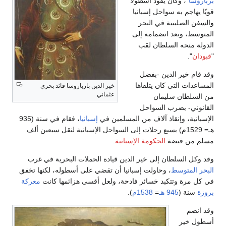
برباروسا
"، وكان يقود أسطولاً
قويًا يهاجم به سواحل إسبانيا
والسفن الصليبية في البحر
المتوسط، وبعد انضمامه إلى
الدولة منحه السلطان لقب
"
قبودان
".
وقد قام خير الدين -بفضل
المساعدات التي كان يتلقاها
خير الدين بارباروسا قائد بحري
عثماني
من السلطان سليمان
القانوني- بضرب السواحل
الإسبانية، وإنقاذ آلاف من المسلمين في
إسبانيا
، فقام في سنة (935
هـ= 1529م) بسبع رحلات إلى السواحل الإسبانية لنقل سبعين ألف
مسلم من قبضة
الحكومة الإسبانية
.
وقد وكل السلطان إلى خير الدين قيادة الحملات البحرية في غرب
البحر المتوسط
، وحاولت إسبانيا أن تقضي على أسطوله، لكنها تخفق
في كل مرة وتتكبد خسائر فادحة، ولعل أقسى هزائمها كانت
معركة
بروزة
سنة (
945 هـ
=
1538م
).
وقد انضم
أسطول خير