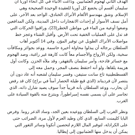
الهدف الثاني لهجوم العثمانيين. وذاعت الأنباء في كل أنحاء أوربا أن
سليمان أقسم أن يخضع كل أوربا للعقيدة الوحيدة الصحيحة وهي
الإسلام. وشق مهندسو الألغام الأتراك الخنادق، الواحد بعد الآخر، على
أمل نسف الأسوار أو إحداث الانفجارات داخل المدينة، ولكن المدافعين
وضعوا أوعية من الماء في مواطن الخطر(23)، وراقبوا الحركات التي
قد تدل على العمليات الخفية تحت الأرض. وأقبل الشتاء وعجز خط
مواصلات الأتراك الطويل عن توفير المؤن. وفي 14 أكتوبر أهاب
السلطان برجاله أن يبذلوا محاولة أخيرة حاسمة. ووعد بجوائز ومكافآت
سخية، ولكن الأرواح والأجسام معاً كانت كارهة غير راغبة، وصد الهجوم
مع خسائر فادحة، وأمر سليمان بالتقهقر، وقد ملأه الحزن. وكانت أول
هزيمة يلقاها، ولو أنه احتفظ بنصف المجر، وحمل معه إلى
القسطنطينية تاج سانت ستيفن، وفسر سليمان لشعبه أنه عاد دون أن
ينتصر لأن فرديناند (الذي قبع طيلة الحصار آمناً في براج) كان قد رفض
أن يحارب، ووعد السلطان بأنه قريباً جداً سوف يصيد شارل ذاته، الذي
تجاسر على أن يسمى نفسه إمبراطوراً، وينتزع منه بالقوة السيادة على
الغرب.
ونظر الغرب إلى السلطان ووعيده بعين الجد، وساد الذعر روما. وفرض
البابا كليمنت السابع، الذي كان وطيد العزم لأول مرة، الضرائب حتى
على الكرادلة، لتوفير المال اللازم لتحصين أنكونا وسائر الثغور التي
يمكن أن يدخل منها العثمانيون إلى إيطاليا.