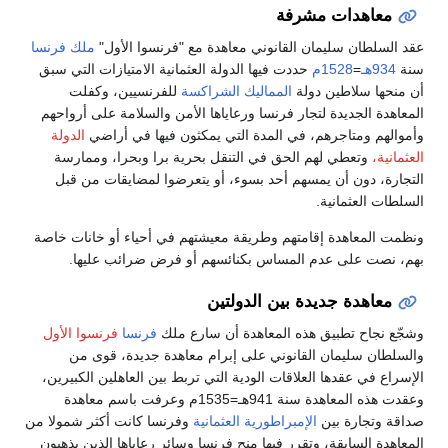
معاهدات مشرفة
عقد السلطان سليمان القانوني معاهدة مع "فرنسوا الأول"
ملك فرنسا
سنة
934هـ
=
1528م
حددت فيها الدولة العثمانية الامتيازات التي سبق
أن منحها سلاطين دولة
المماليك
الشراكسة
للفرنسيين، وكفلت
المعاهدة الجديدة لتجار فرنسا ورعاياها الأمن والسلامة على أرواحهم
وأموالهم ومتاجرهم، في المدة التي يمكثون فيها في أراضي
الدولة
العثمانية،
وتعطي لهم الحق في التنقل بحرية برا وبحرا، وممارسة
التجارة، دون أن يمسهم أحد بسوء، أو يتعرضوا لمضايقات من قبل
السلطات العثمانية.
ونظمت المعاهدة إقامتهم وطريقة معيشتهم في أحياء أو خانات خاصة
بهم، نصت على عدم المساس بكنائسهم أو فرض ضرائب عليها.
معاهدة جديدة بين الدولتين
وشجّع نجاح تطبيق هذه المعاهدة أن سارع ملك
فرنسا
فرنسوا الأول
والسلطان سليمان القانوني على إبرام معاهدة جديدة، قوى من
الإسراع في عقدها العلاقات الودية التي تربط بين العاهلين الكبيرين،
وعقدت هذه المعاهدة سنة 941هـ=1535م وعرفت باسم معاهدة
صداقة وتجارة بين
الإمبراطورية العثمانية
وفرنسا كانت أكثر شمولا من
المعاهدة السابقة، وتقرر فيها منح فرنسا وسائر رعاياها الذين يذهبون