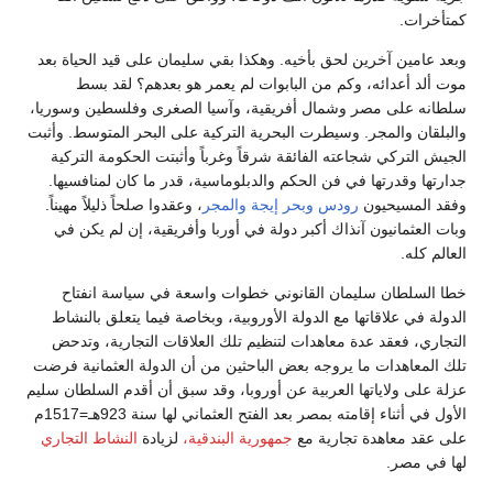
كمتأخرات.
وبعد عامين آخرين لحق بأخيه. وهكذا بقي سليمان على قيد الحياة بعد
موت ألد أعدائه، وكم من البابوات لم يعمر هو بعدهم؟ لقد بسط
سلطانه على مصر وشمال أفريقية، وآسيا الصغرى وفلسطين وسوريا،
والبلقان والمجر. وسيطرت البحرية التركية على البحر المتوسط. وأثبت
الجيش التركي شجاعته الفائقة شرقاً وغرباً وأثبتت الحكومة التركية
جدارتها وقدرتها في فن الحكم والدبلوماسية، قدر ما كان لمنافسيها.
وفقد المسيحيون
رودس
وبحر إيجة
والمجر
، وعقدوا صلحاً ذليلاً مهيناً.
وبات العثمانيون آنذاك أكبر دولة في أوربا وأفريقية، إن لم يكن في
العالم كله.
خطا السلطان سليمان القانوني خطوات واسعة في سياسة انفتاح
الدولة في علاقاتها مع الدولة الأوروبية، وبخاصة فيما يتعلق بالنشاط
التجاري، فعقد عدة معاهدات لتنظيم تلك العلاقات التجارية، وتدحض
تلك المعاهدات ما يروجه بعض الباحثين من أن الدولة العثمانية فرضت
عزلة على ولاياتها العربية عن أوروبا، وقد سبق أن أقدم السلطان سليم
الأول في أثناء إقامته بمصر بعد الفتح العثماني لها سنة 923هـ=1517م
على عقد معاهدة تجارية مع
جمهورية البندقية،
لزيادة
النشاط التجاري
لها في مصر.