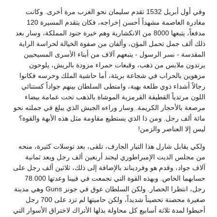
وفي أول أبريل 1532 تقدم سليمان نحو الغرب مرة أخرى. وكانت
مغادرة العاصمة مشهداً أحسن إخراجه، فكان يتقدم المسيرة 120
مدفعاً، يتبعها 8000 من الانكشارية وهم خيرة جنود المملكة، وسار بعد
ذلك ألف جمل تحمل المؤن، وألفان من صفوة الخيالة لحراسة الراية
المقدسة - نسر الرسول - يتبعهم آلاف من أبناء الأسرى المسيحيين
يرتدون ملابس من ذهب، وقبعات حمراء مزودة بالريش، يلوحون
مزهوين بالحراب في شجاعة بريئة، أما حاشية الملك وحرسه فكانوا
رجالاً أشداء ذوي طلعة بهية، وامتطى السلطان بينهم جواداً كستنائي
اللون مرتدياً القطيفة القرمزية الموشاة بالذهب تحت عمامة بيضاء
مرصعة بالأحجار الكريمة. وسار وراءه الجيش الذي يبلغ في جملته نحو
مائة ألف رجل. ومن ذا الذي يستطيع مقاومة مثل هذه الأبهة والقوة؟
ليس إلا العناصر والزمن!
ولكي يقابل شارل هذا التيار الجارف، تلقى، بعد توسلات كثيرة، منحه
من مجلس الديت الإمبراطوري ليجند أربعين ألف رجل ويعد ثمانية
آلاف جواد، وقدم هو وفرديناند بالإضافة إلى ذلك، ثلاثين ألف رجل على
حسابهما الخاص. وبهذه القوة التي تجمعت في فيينا وعدتها 78.000
رجل، انتظرا الحصار. ولكن السلطان عوق في جونز Guns وهي مدينة
صغيرة محصنة تحصيناً شديداً، ولكن حاميتها لم تزد على 700 رجل
أحبطوا لمدة ثلاثة أسابيع كل محاولة بذلها الأتراك لاختراق الأسوار التي