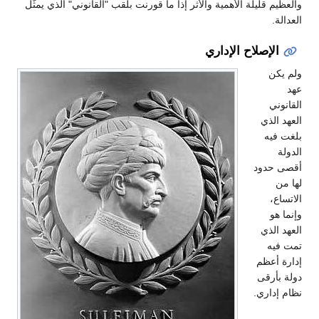
والعظيم قليلة الأهمية والأثر إذا ما قورنت بلقب "القانوني" الذي يمثّل
العدالة.
الإصلاح الإداري
ولم يكن
عهد
القانوني
العهد الذي
بلغت فيه
الدولة
أقصى حدود
لها من
الاتساع،
وإنما هو
العهد الذي
تمت فيه
إدارة أعظم
دولة بأرقى
نظام إداري.