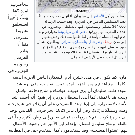
محاصريهم
لمدة 145
رسالة من أهل
الأندلس
إلى
سليمان القانوني
يخبرونه فيها
يوماً، وأخيراً
بعدد المسلمين الباقين في الجزيرة، وهم حسب الرسالة
استسلموا
364.000 مسلم، ويستغيثون فيها بالسلطان ويخبرونه عن
بشروط
خذلان المغرب لهم ووقوف
خير الدين برباروسا
بجوارهم وأنه
قدم لهم المساندة وأنقذهم لما طلبوا منه ذلك وقام بنقلهم
مشرفة،
إلى مدن
برشك
وشرشال
وتلمسان
بالجزائر
، ويطلبون منه أن
منها أن
يعود ويرسل إليهم خير الدين مرة أخرى للدفاع عن الجزائر.
يغادر
الرسالة بتاريخ 10 شعبان 948 هـ / 28 نوفمبر 1541م، من
الفرسان
الرسائل العربية في الأرشيف العثماني.
وجنودهم
الجزيرة في
أمان، كما يكون، في مدى عشرة أيام، للسكان الباقين الحرية الدينية
الكاملة, مع إعفائهم من الجزية لمدة خمس سنوات، وفي يوم عيد
الميلاد طلب سليمان أن يرى فيليب، فواساه وامتدح دفاعه الباسل
ونفحه هدايا ثمينة، كما أبدى السلطان لوزيره إبراهيم: "أنه أسف أشد
الأسف لاضطراره إلى إرغام هذا المسيحي على أن يغادر في شيخوخته
وطنه وممتلكاته(20). وفي أول يناير 1523 أبحر فرسان القديس يوحنا
إلى جزيرة كريت، ثم غادروها بعد ثماني سنين إلى وطن أكثر دواماً في
مالطة. ولطخ سليمان انتصاره بإعدام ابن الأمير جم وحفيدة الأطفال
لنهم اعتنقوا المسيحية، وقد يستخدمون، كما استخدم جم، في المطالبة