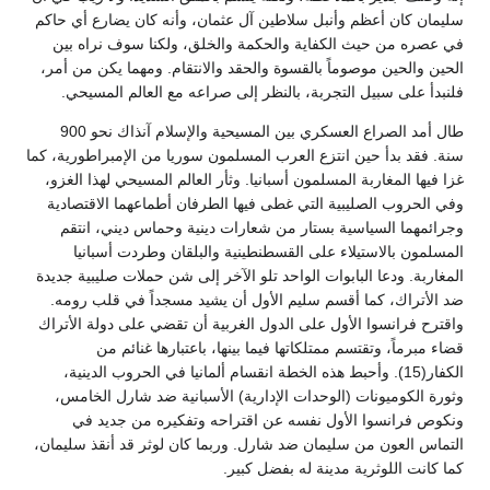
سليمان كان أعظم وأنبل سلاطين آل عثمان، وأنه كان يضارع أي حاكم
في عصره من حيث الكفاية والحكمة والخلق، ولكنا سوف نراه بين
الحين والحين موصوماً بالقسوة والحقد والانتقام. ومهما يكن من أمر،
فلنبدأ على سبيل التجربة، بالنظر إلى صراعه مع العالم المسيحي.
طال أمد الصراع العسكري بين المسيحية والإسلام آنذاك نحو 900
سنة. فقد بدأ حين انتزع العرب المسلمون سوريا من الإمبراطورية، كما
غزا فيها المغاربة المسلمون أسبانيا. وثأر العالم المسيحي لهذا الغزو،
وفي الحروب الصليبية التي غطى فيها الطرفان أطماعهما الاقتصادية
وجرائمهما السياسية بستار من شعارات دينية وحماس ديني، انتقم
المسلمون بالاستيلاء على القسطنطينية والبلقان وطردت أسبانيا
المغاربة. ودعا البابوات الواحد تلو الآخر إلى شن حملات صليبية جديدة
ضد الأتراك، كما أقسم سليم الأول أن يشيد مسجداً في قلب رومه.
واقترح فرانسوا الأول على الدول الغربية أن تقضي على دولة الأتراك
قضاء مبرماً، وتقتسم ممتلكاتها فيما بينها، باعتبارها غنائم من
الكفار(15). وأحبط هذه الخطة انقسام ألمانيا في الحروب الدينية،
وثورة الكوميونات (الوحدات الإدارية) الأسبانية ضد شارل الخامس،
ونكوص فرانسوا الأول نفسه عن اقتراحه وتفكيره من جديد في
التماس العون من سليمان ضد شارل. وربما كان لوثر قد أنقذ سليمان،
كما كانت اللوثرية مدينة له بفضل كبير.