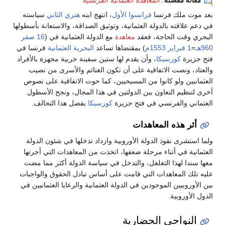
مقالة مفصلة
:
المعاهدة العثمانية الفرنسية
بعد موت ملك فرنسا
فرانسوا الأول
، انتهج ابنه
هنري الثاني
سياسته
في دعم علاقته بالدولة العثمانية، وتوثيق الصداقة، والاستعانة بأسطولها
البحري وقت الحاجة، فعقد
معاهدة
مع الدولة العثمانية في (
16 صفر
960هـ
=
1 فبراير
1553م
) بمقتضاها تساعد
البحرية العثمانية
فرنسا في
فتح جزيرة
كورسيكا
، وأن يقدم لها ستين سفينة حربية مجهزة بالأفراد
والعتاد، ونصت الاتفاقية على أن تكون الغنائم والأسرى من نصيب
العثمانيين ولو كانوا من المسيحيين، كما حوت الاتفاقية على نصوص
أخرى لتنظيم التعاون بين الدولتين في هذا المجال، ونجح الأسطول
العثماني والفرنسي في فتح جزيرة
كورسيكا
بفضل هذا التحالف.
أثر هذه المعاهدات
ولما استشرى نفوذ الدولة الأوروبية وازداد تدخلها في شئون الدولة
العثمانية في أثناء مرحلة ضعفها، اتخذت من المعاهدات التي أجرتها
معها سندا لهذا التغلغل، والتدخل في سياسة الدولة أكثر مما مضت
عليه تلك المعاهدات التي قامت على أساس تبادل الحقوق والواجبات
بين الأوروبيين الموجودين في الدولة العثمانية والرعايا العثمانيين في
الدول الأوروبية.
النواحي الحضارية