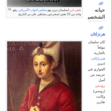
حياته
نقش بارز
لسليمان يزين بهو
مجلس النواب الأمريكي
. زهو
واحد من 23 نقش لمشرعين مشاهير على مر التاريخ.
الشخصية
هرنزلتان
كان سليمان
مولعاً
بالجارية
هـِرنزَلتان
،
احدى
الجواري في
حريمه من
أصل
روذيني
(روسي).
وكانت
تقارير