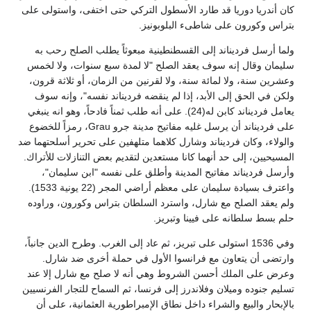
كان أندريا دوريا قد طارد الأسطول التركي حتى اختفى، واستولى على
بتراس وكورون على شاطىء البلوبونيز.
ولما أرسل فرديناند إلى القسطنطينية مبعوثاً يطلب الصلح رحب به
سليمان وقال إنه سوف يعقد الصلح "لا لمدة سبع سنوات، ولا لخمس
وعشرين سنة، ولا لمائة سنة، ولا لقرنين من الزمان، أو ثلاثة قرون،
ولكن في الحق إلى الأبد، إذا لم ينقضه فرديناند نفسه"، وإنه سوف
يعامل فرديناند كابن له(24). على أنه طلب ثمناً فادحاً، وهو انه ينبغي
على فرديناند أن يرسل غليه مفاتيح مدينة جرو Grau، رمزاً للخضوع
والولاء، وكان فرديناند وشارل كلاهما متلهفين على تحرير أسلحتهما ضد
المسيحيين، إلى حد أنهما كانا مستعدين لتقديم بعض التنازلات للأتراك.
وأرسل فرديناند مفاتيح المدينة وأطلق على نفسه "ابن سليمان"،
واعترف بسيادة سليمان على معظم أراضي المجر (22 يونية 1533).
ولم يعقد الصلح مع شارل، واسترد السلطان بتراس وكورون، وراوده
حلم بسط سلطانه على فيينا وتبريز.
وفي 1536 استولى على تبريز، ثم عاد إلى الغرب. وطرح الدين جانباً،
وارتضى أن يتعاون مع فرانسوا الأول في حملة أخرى ضد شارل.
وعرض على الملك أحسن الشروط وهي أنه لا صلح مع شارل إلا عند
تسليم جنوده وميلان وفلاندرز إلى فرنسا، ثم السماح للتجار الفرنسيين
بالإبحار والبيع والشراء داخل نطاق الإمبراطورية العثمانية، على أن