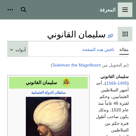
المعرفة
القائمة الرئيسية
بحث
أدوات
سليمان القانوني
تبديل عرض جدول المحتويات
مقالة
ناقش هذه الصفحة
أدوات
(تم التحويل من
Suleiman the Magnificent
)
سليمان القانوني
سليمان القانوني
(
1495
-
1566
)، أحد
أشهر السلاطيين
سلطان
الدولة العثمانية
العثمانيين، وحكم
لفترة 46 عاماً منذ
عام 1520، وبذلك
يكون صاحب أطول
فترة حكم بين
السلاطيين