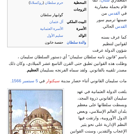
المعماري
سنان
، كما
المحظية
حرم سلطان
(
روكسلانا
)
قام بحملة معمارية
الزوجات
في
القدس
من
گولبهار سلطان
ضمنها ترميم سور
البيت الملكي
آل عثمان
القدس
الحالي.
الأسرة
الأسرة العثمانية
الوالد
سليم الأول
كما عرف بسنه
والدة سلطان
حفصة خاتون
لقوانين لتنظيم
شؤون الدولة عرفت
باسم "قانون نامه سلطان سليمان" أي دستور السلطان سليمان ،
وظلت هذه القوانين تطبق حتى القرن التاسع عشر الميلادي، وكان ذلك
مصدر تلقيبه بالقانوني. ولقد سماه الفرنجه بسليمان
العظيم
.
مات سليمان القانوني أثناء حصار مدينة
سيكتوار
في
5 سبتمبر
1566
.
بلغت الدولة العثمانية في عهد
سليمان القانوني ذروة المجد،
وبسطت سلطانها على معظم
بلدان العالم الإسلامي، وبعض
الدول الأوروبية، وارتقت فيها
النظم الإدارية على نحو يثير
الإعجاب والتقدير، وسنت القوانين