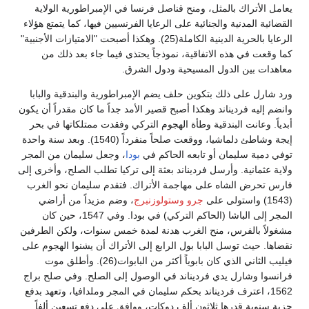
يعامل الأتراك بالمثل، ومنح قناصل فرنسا في الإمبراطورية الولاية
القضائية المدنية والجنائية على الرعايا الفرنسيين فيها، كما يتمتع هؤلاء
الرعايا بالحرية الدينية الكاملة(25). وهكذا أصبحت "الامتيازات الأجنبية"
كما وقعت في هذه الاتفاقية، نموذجاً يحتذى فيما جاء بعد ذلك من
معاهدات بين الدول المسيحية ودول الشرق.
ورد شارل على ذلك بتكوين حلف يضم الإمبراطورية والبندقية والبابا
وانضم إليه فرديناند وهكذا أصبح قصير الأمد جداً ما كان مقدراً أن يكون
أبدياً. وعانت البندقية وطأة الهجوم التركي وفقدت ممتلكاتها في بحر
إيجة وشاطئ دلماشيا، ووقعت صلحاً منفرداً (1540). وبعد سنة واحدة
توفي دمية سليمان أو تابعه الحاكم في
بودا
، وجعل سليمان من المجر
ولاية عثمانية. وأرسل فرديناند بعثة إلى تركيا تطلب الصلح، وأخرى إلى
فارس تحرض الشاه على مهاجمة الأتراك. فتقدم سليمان نحو الغرب
(1543) واستولى على
جرو
وستولوزنبرج
، وضم مزيداً من أراضي
المجر إلى الباشا (الحاكم التركي) في بودا. وفي 1547، حين كان
مشغولاً بالفرس، منح الغرب هدنة لمدة خمس سنوات، ولكن الطرفين
نقضاها. حيث توسل البابا بول الرابع إلى الأتراك أن يشنوا الهجوم على
فيليب الثاني الذي كان بابوياً أكثر من البابوات(26). وأطلق موت
فرانسوا وشارل يدي فرديناند في الوصول إلى الصلح. وفي صلح براج
1562، اعترف فرديناند بحكم سليمان في المجر وملدافيا، وتعهد بدفع
جزية سنوية قدرها ثلاثون ألف دوكات، ووافق على دفع تسعين ألفاً