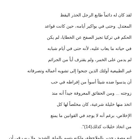
لقد كان له دائماً طابع الرجل الحذر اليقظ
المعتدل. وحتى في بواكير أيامه، حين كانت قواعد
الحكم في تركيا تجيز الصفح عن الخطايا، لم يكن
في حياته ما يعاب عليه، لأنه حتى في أيام شبابه
لم يدمن على الخمر، ولم يقترف أياً من الجرائم
غير الطبيعية أولئك الذين جنحوا إلى تشويه أعماله وتصرفاته
أن يدسوا ضده شيئاً أسوأ من إفراطه في حب
زوجته ... ومن الحقائق المعروفة جيداً أنه منذ
اتخذ منها خليلة شرعية، كان مخلصاً لها كل
الإخلاص، برغم أنه لا يوجد في القوانين ما يمنع
من اتخاذ خليلات كذلك(14)".
إنه وصف جدير بالملاحظة، ولكنه يتسم بالملق الشديد. ولا ريب في أن