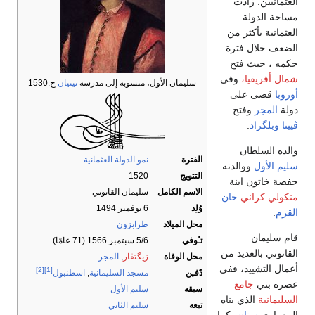
العثمانيين. زادت
مساحة الدولة
العثمانية بأكثر من
الضعف خلال فترة
حكمه ، حيث فتح
شمال أفريقيا،
وفي
سليمان الأول، منسوبة إلى مدرسة
تيتيان
ح.1530
أوروبا
قضى على
دولة
المجر
وفتح
ڤيينا
وبلگراد
.
والده السلطان
الفترة
نمو الدولة العثمانية
سليم الأول
ووالدته
التتويج
1520
حفصة خاتون ابنة
الاسم الكامل
سليمان القانوني
منكولي كراني
خان
وُلِد
6 نوفمبر 1494
القرم
.
محل الميلاد
طرابزون
قام سليمان
تـُوفي
5/6 سبتمبر 1566 (71 عامًا)
القانوني بالعديد من
محل الوفاة
زيگتڤار
,
المجر
أعمال التشييد، ففي
[2]
[1]
دٌفـِن
مسجد السليمانية
,
اسطنبول
عصره بني
جامع
سبقه
سليم الأول
السليمانية
الذي بناه
تبعه
سليم الثاني