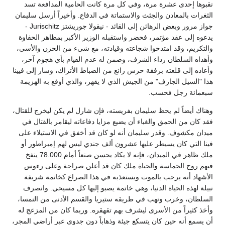
نقبوها إحدى عشرة مرة، وفي كل مرة كانت الحامية المدافعة تسد
الثغرات بالمعادن والجثث والاستماتة في الدفاع. وأخيراً أرسل سليمان
جواز مرور وبعض الرهائن إلى القائد - نيقولا جوريشتز Jurischitz -
يدعوه إلى عقد مؤتمر، فحضر واستقبله الوزير الأكبر بمظاهر الحفاوة
والتكريم، وقد امتدحوا شجاعته وقيادته، مع شيء من الحزن والأسى،
وأهداه السلطان رداء الشرف، وضمن له عدم القيام بأي هجوم آخر،
وأعاده إلى قلعته برفقة حرس رائع من الضباط الأتراك، وسار إلى فيينا
هذا "السيل الجارف" من الجيش الذي لا يقهر، والذي أوقع به الهزيمة
سبعمائة رجل فحسب.
وهناك أيضاً لم يحظ سليمان بفريسته، فإن شارل لم يكن ليخرج للقتال،
فقد كان من الحمق والغباء أن يضيع مزايا دفاعاته ليقامر بالقتال في
ميدان مكشوف. وقدر سليمان أنه لو كان قد أخفق في الاستيلاء على
فينا التي كان يسيطر عليها عشرون ألف جندي ليس لهم إمبراطور أو
ملك ظاهر في الميدان، فإنه لا يكاد يحسن صنعاً أمام 78.000 ينفخ
فيهم روح الحماسة والحياة ملك كان قد أعلن صراحة وعلى رءوس
الأشهاد أنه يرحب بالموت ويستعذبه في هذا الصراع كخاتمة شريفة
نبيلة لهذه الحياة الدنيا، وهي خاتمة يصبو إليها كل مسيحي. وانصرف
السلطان، وخرب ونهب في طريقه ستيريا والقسم الأدنى من النمسا،
وأخذ كثيراً من الأسرى ليشرف بهم تقهقره. وربما كان من المزعج له
أن يسمع أنه حين كان يتسكع جيئة وذهاباً دون جدوى عبر أراضي المجر،