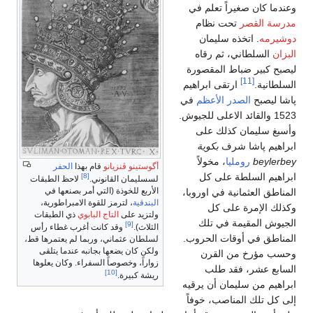
وعندما كان صغيراً تعلم في
مدرسة القصر
تحت نظام
دوشيرمه
. اتخذه سليمان
البزان
السلطاني، ثم رقاه
ليصبح كبير ضباط المقصورة
[11]
السلطانية.
ارتقى ابراهيم
پاشا ليصبح
الصدر الأعظم
في
1523 والقائد الاعلى للجيوش.
وأسبغ سليمان كذلك على
ابراهيم پاشا شرف
بكوية
beylerbey
رومليا
، مخولاً
أگوستينو ڤنزيانو
قام بهذا
الحفر
ابراهيم السلطة على كل
[8]
لسسليمان القانوني.
لاحظ الطبقات
الأربع للخوذة (التي أمر بصنعها في
المناطق العثمانية في اوروبا،
البندقية
، لترمز للقوة الامبراطورية،
وكذلك الإمرة على كل
ولتزيد على
التاج البابوي
ذي الطبقات
الجيوش المقيمة في تلك
[9]
الثلاث).
وقد كانت أغرب غطاء رأس
المناطق في أوقات الحروب.
لسلطان عثماني، وربما لم يعتمرها قط،
ولكن كان يضعها بجانبه عندما يتلقى
وحسب مؤرخ من القرن
زواراً، وخصوصاً السفراء. وكان يعلوها
السابع عشر، فقد طلب
[10]
ريشة كبيرة.
ابراهيم من سليمان أن يرقيه
إلى كل تلك المناصب، خوفاً