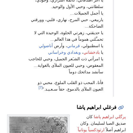
يا أعز أصدقائي، كاتمة أسراري، وجودي،
سلطانتي، وحبي الأول والوحيد.
يا أجمل الجميلات…
ياربيعي، حبي المرح، نهاري، قلبي، وورقتي
الضاحكة…
يا حديقتي، زهرتي الحلوة، الوحيدة التي لا
تحمـِّلني هموماً في هذا العالم…
يا اسطنبولي،
قرماني
، وأرض
أناضولي
يا
بادخشاني
،
وبغدادي
وخراساني
يا امرأتي ذت الشـَعر الجميل، وحبي للحاجب
المعقوص، وحبي للعيون الملآى بالغواية…
سأنشد مدائحك دوماً
فأنا، المحب ذو القلب الملوع، محبي ذو
[7]
العيون الملآى بالدموع، حقاً سـعـيـد."
فرغلي ابراهيم پاشا
پرگلي ابراهيم پاشا
كان
صديق الصبا لسليمان. وكان
ابراهيم أصلاً
ارثوذكسياً يونانياً