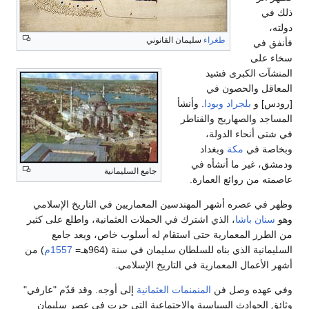
ذلك في
دولته،
طغراء
سليمان القانوني
فأنفق في
سخاء على
المنشآت الكبرى فشيد
المعاقل والحصون في
[رودس] و
بلجراد
وبودا
. وأنشأ
المساجد والصهاريج والقناطر
في شتى أنحاء الدولة،
وبخاصة في
مكة
وبغداد
ودمشق، غير ما أنشأه في
جامع السليمانية
عاصمته من روائع العمارة.
وظهر في عصره أشهر المهندسين المعماريين في التاريخ الإسلامي
وهو
سنان باشا
، الذي اشترك في الحملات العثمانية، واطلع على كثير
من الطرز المعمارية حتى استقام له أسلوب خاص، ويعد جامع
السليمانية الذي بناه للسلطان سليمان في سنة (964هـ=
1557م
) من
أشهر الأعمال المعمارية في التاريخ الإسلامي.
وفي عهده وصل فن
المنمنمات العثمانية
إلى أوجه. وقد قدّم "عارفي"
وثائق الحوادث السياسية والاجتماعية التي جرت في عصر سليمان