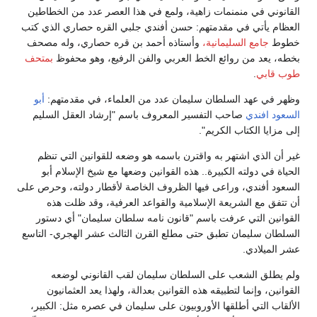
القانوني في منمنمات زاهية، ولمع في هذا العصر عدد من الخطاطين
العظام يأتي في مقدمتهم: حسن أفندي جلبي القره حصاري الذي كتب
خطوط
جامع السليمانية،
وأستاذه أحمد بن قره حصاري، وله مصحف
بخطه، يعد من روائع الخط العربي والفن الرفيع، وهو محفوظ
بمتحف
طوب قابي
.
وظهر في عهد السلطان سليمان عدد من العلماء، في مقدمتهم:
أبو
السعود افندي
صاحب التفسير المعروف باسم "إرشاد العقل السليم
إلى مزايا الكتاب الكريم".
غير أن الذي اشتهر به واقترن باسمه هو وضعه للقوانين التي تنظم
الحياة في دولته الكبيرة.. هذه القوانين وضعها مع شيخ الإسلام أبو
السعود أفندي، وراعى فيها الظروف الخاصة لأقطار دولته، وحرص على
أن تتفق مع الشريعة الإسلامية والقواعد العرفية، وقد ظلت هذه
القوانين التي عرفت باسم "قانون نامه سلطان سليمان" أي دستور
السلطان سليمان تطبق حتى مطلع القرن الثالث عشر الهجري- التاسع
عشر الميلادي.
ولم يطلق الشعب على السلطان سليمان لقب القانوني لوضعه
القوانين، وإنما لتطبيقه هذه القوانين بعدالة، ولهذا يعد العثمانيون
الألقاب التي أطلقها الأوروبيون على سليمان في عصره مثل: الكبير،