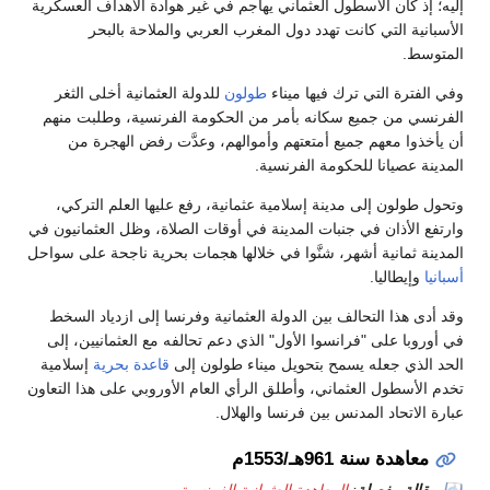
إليه؛ إذ كان الأسطول العثماني يهاجم في غير هوادة الأهداف العسكرية
الأسبانية التي كانت تهدد دول المغرب العربي والملاحة بالبحر
المتوسط.
وفي الفترة التي ترك فيها ميناء
طولون
للدولة العثمانية أخلى الثغر
الفرنسي من جميع سكانه بأمر من الحكومة الفرنسية، وطلبت منهم
أن يأخذوا معهم جميع أمتعتهم وأموالهم، وعدَّت رفض الهجرة من
المدينة عصيانا للحكومة الفرنسية.
وتحول طولون إلى مدينة إسلامية عثمانية، رفع عليها العلم التركي،
وارتفع الأذان في جنبات المدينة في أوقات الصلاة، وظل العثمانيون في
المدينة ثمانية أشهر، شنَّوا في خلالها هجمات بحرية ناجحة على سواحل
أسبانيا
وإيطاليا.
وقد أدى هذا التحالف بين الدولة العثمانية وفرنسا إلى ازدياد السخط
في أوروبا على "فرانسوا الأول" الذي دعم تحالفه مع العثمانيين، إلى
الحد الذي جعله يسمح بتحويل ميناء طولون إلى
قاعدة بحرية
إسلامية
تخدم الأسطول العثماني، وأطلق الرأي العام الأوروبي على هذا التعاون
عبارة الاتحاد المدنس بين فرنسا والهلال.
معاهدة سنة 961هـ/1553م