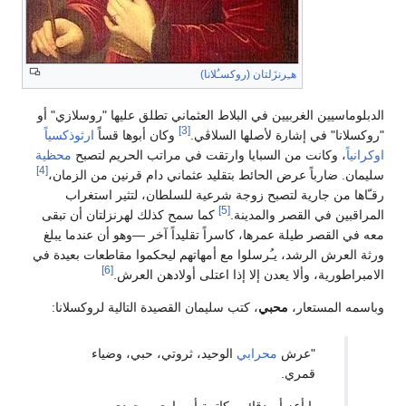
هـِرنزَلتان (روكسـُلانا)
الدبلوماسيين الغربيين في البلاط العثماني تطلق عليها "روسلازي" أو
[3]
"روكسلانا" في إشارة لأصلها السلاڤي.
وكان أبوها قساً
ارثوذكسياً
اوكرانياً
، وكانت من السبايا وارتقت في مراتب الحريم لتصبح
محظية
[4]
سليمان. ضارباً عرض الحائط بتقليد عثماني دام قرنين من الزمان،
رقـّاها من جارية لتصبح زوجة شرعية للسلطان، لتثير استغراب
[5]
المراقبين في القصر والمدينة.
كما سمح كذلك لهرنزلتان أن تبقى
معه في القصر طيلة عمرها، كاسراً تقليداً آخر —وهو أن عندما يبلغ
ورثة العرش الرشد، يـُرسلوا مع أمهاتهم ليحكموا مقاطعات بعيدة في
[6]
الامبراطورية، وألا يعدن إلا إذا اعتلى أولادهن العرش.
وباسمه المستعار،
محبي
، كتب سليمان القصيدة التالية لروكسلانا:
"عرش
محرابي
الوحيد، ثروتي، حبي، وضياء
قمري.