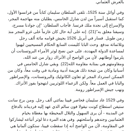
بالعرش العثماني.
وفي أوائل سنة 1525، تلقى السلطان سليمان كتاباً من فرانسوا الأول،
كما استقبل أسيراً من لدن شارل الخامس، يطلبان منه مهاجمة المجر،
والإسراع إلى نجدة ملك فرنسا. فأجاب السلطان: "إن جوادنا مسرج،
وسيفنا معلق به"(21). إنه على أية حال كان عازماً على غزو المجر منذ
زمن طويل. فسار في أبريل 1526 بجيش قوامه مائة ألف رجل
وثلاثمائة مدفع. وحث البابا كليمنت السابع الحكام المسيحيين ليهبوا
لمساعدة الدولة المهددة، على حين نصح لوثر الأمراء البروتستانت أن
يلزموا أوطانهم. لأن من الواضح أن الأتراك زوار من عند الله،
ومقاومتهم هي بمثابة مقاومة الله(22). وبقي شارل الخامس في
أسبانيا.وكان من نتيجة ذلك هزيمة أدبية ومادية في وقت معاً، وكان من
الممكن استرداد المجر لو تعاون الكاثوليك والبروتستانت، والإمبراطور
والبابا في العمل معاً. ولكن الزعماء اللوثريين ابتهجوا بفوز الأتراك.
ونهب جيش الإمبراطور رومة.
وفي 1529 عاد سليمان فحاصر فيينا بمائتي ألف رجل. ومن برج سانت
ستيفن استطاع كونت نيقولا فون سالم الذي عهد إليه فرديناند بالدفاع
عن المدينة - أن يرى السهول والتلال المحيطة بها مغطاة بخيام
العثمانيين وجندهم وأسلحتهم. وفي هذه المرة دعا لوثر أتباعه ليشاركوا
في المقاومة، لأن من الواضح أنه إذا سقطت فيينا، ستكون ألمانيا هي