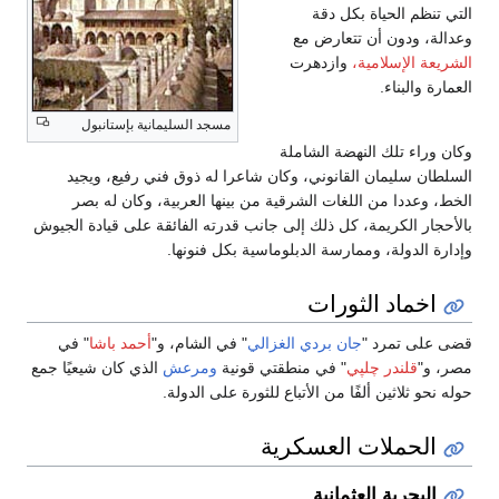
التي تنظم الحياة بكل دقة
وعدالة، ودون أن تتعارض مع
الشريعة الإسلامية،
وازدهرت
العمارة والبناء.
مسجد السليمانية بإستانبول
وكان وراء تلك النهضة الشاملة
السلطان سليمان القانوني، وكان شاعرا له ذوق فني رفيع، ويجيد
الخط، وعددا من اللغات الشرقية من بينها العربية، وكان له بصر
بالأحجار الكريمة، كل ذلك إلى جانب قدرته الفائقة على قيادة الجيوش
وإدارة الدولة، وممارسة الدبلوماسية بكل فنونها.
اخماد الثورات
قضى على تمرد "
جان بردي الغزالي
" في الشام، و"
أحمد باشا
" في
مصر، و"
قلندر چلپي
" في منطقتي قونية
ومرعش
الذي كان شيعيًا جمع
حوله نحو ثلاثين ألفًا من الأتباع للثورة على الدولة.
الحملات العسكرية
البحرية العثمانية