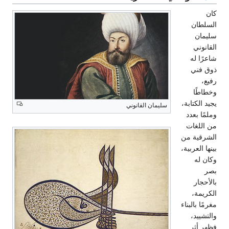
كان
السلطان
سليمان
القانوني
شاعرًا له
ذوق فني
رفيع،
وخطاطًا
يجيد الكتابة،
سليمان القانوني
وملمًا بعدد
من اللغات
الشرقية من
بينها العربية،
وكان له
بصر
بالأحجار
الكريمة،
مغرمًا بالبناء
والتشييد،
فظهر أثر