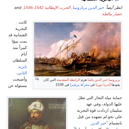
انظر أيضاً:
خير الدين برباروسا
,
الحرب الإيطالية 1542-1546
, and
حصار مالطة
كانت
البحرية
العثمانية قد
نمت نموًا
كبيراً منذ
أيام
السلطان
بايزيد
الثاني
،
وأصبحت
بربروسا خير الدين پاشا
هزم
الرابطة المقدسة
التي كان
يقودها
أندريا دوريا
في
معركة پريڤـِزا
في 1538
مسئولة عن
حماية مياه البحار التي تطل
عليها الدولة، وفي عهد
سليمان ازدادت قوة البحرية
على نحو لم تشهده من قبل
بانضمام "
خير الدين