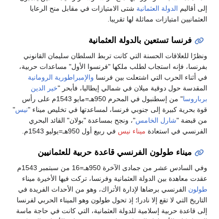
إلى أقاليم
الدولة العثمانية
شتى الامتيازات في مقابل منح الرعايا
العثمانيين امتيازات مماثلة لها تقريبا.
فرنسا تستعين بالدولة العثمانية
ونظرًا للعلاقات الحسنة التي كانت تربط السلطان سليمان القانوني
بفرنسا، فإنه استجاب لطلب ملكها "فرنسوا الأول" مساعدات حربية،
في أثناء الحرب التي اشتعلت بين فرنسا
والإمبراطورية الرومانية
المقدسة حول دوقية ميلان في شمالي إيطاليا، فأبحر "
خير الدين
برباروسا
" من إسطنبول في المحرم 950هـ=مايو 1543م على رأس
قوة بحرية كبيرة إلى جنوبي فرنسا، لمساعدتها في تخليص ميناء "
نيس
"
من قبضة "
شارل الخامس
"، ونجح بمساعدة "بولان" القائد البحري
الفرنسي في استعادة
ميناء نيس
في ربيع أول 950هـ=يوليو 1543م.
ميناء طولون الفرنسي قاعدة حربية للعثمانيين
وفي السادس عشر من جمادى الآخرة 950هـ=16 من سبتمبر 1543م
عقدت معاهدة بين الدولة العثمانية وفرنسا، تركت فيها الأخيرة ميناء
طولون
الفرنسي برضاها لإدارة الأتراك، وهو من الأحداث الفريدة في
التاريخ التي لا تقع إلا نادرا؛ إذ تحول طولون وهو الميناء الحربي لفرنسا
إلى قاعدة حربية إسلامية للدولة العثمانية، التي كانت في حاجة ماسة