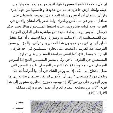
إن كل حكومة تكافح لتوسيع رقعتها، لتزيد من مواردها ودخولها من
جهة، وإيجاد ارض حاجزة حامية بين حدودها وعاصمتها من جهة أخرى.
وارتأى سليمان أن أحسن وسيلة الدفاع هي الهجوم، فاستولى على
معاقل المجر في ساباكس وبلغراد، ولما شعر بالاطمئنان والأمن في
الغرب، وجه قواته ضد رودس حيث احتفظ المسيحيون هناك تحت حكم
فرسان القديس يوحنا، بقلعة منيعة تقع مباشرة على الطرق المؤدية
من القسطنطينية إلى الإسكندرية وسوريا، وبدا لسليمان أن هذا معقل
خطير أجنبي في بحر هو بدون هذا المعقل بحر تركي، والحق أن سفن
القرصنة عند الفرسان انقضت على تجارة المسلمين في أحد طرفي
البحر المتوسط(16)، كما انقض قراصنة المسلمين على تجارة
المسيحيين في الطرف الآخر. وكان مصير المسلمين الذبح إذا أسرهم
الفرسان في حملاتهم(17). كما اعترض الفرسان طريق السفن التي
تنقل الحجاج إلى مكة، إذا ساورهم الشك في أن لها أغراضاً عدائية.
ويقول مؤرخ مسيحي: "على أي الأحوال لم يكن سليمان بحاجة إلى ما
يبرر الهجوم على رودس"(18) : ويضيف مؤرخ إنجليزي مشهور إلى هذا
قوله: "كان من مصلحة النظام العام أن تضم الجزيرة إلى مملكة
الأتراك"(19).
وشن
سليمان