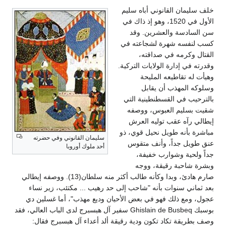
خلف سليمان القانوني أباه سليم
الأول في 1520، وهو إذ ذاك في
سن السادسة والعشرين. وقد
كسب لنفسه شهرة لشجاعته في
القتال وكرمه في صداقته،
وقدرته في إدارة الولايات التركية.
وهيأت له تقاطيعه المليحة
وسلوكه المهذب أن يقابل
بالترحيب في القسطنطينية التي
شقيت بسليم العبوس، ووصفه
إيطالي رآه عقب توليه العرش
مباشرة بأنه طويل نحيل قوي، ذو
سليمان القانوني وفي حضرته
عنق طويل جداً، وأنف متقوس
أحد ملوك أوروبا
جداً ولحية وشوارب خفيفة،
وبشرة شاحبة رقيقة، ووجه
صارم هادئ، وبدا وكأنه طالب أكثر منه سلطان(13). ووصفه إيطالي
بعد ثماني سنوات بأنه "شاحب إلى حد رهيب ... مكتئب، زير نساء
عجول، ومع ذلك فهو في بعض الأحيان وديع مهذب"، أما غسلين دي
بوسبك Ghislain de Busbeq سفير آل هبسبرج لدى الباب العالي، فقد
وصف بطريقة تكاد تكون ودية رقيقة ألد أعداء آل هبسبرج فقال: