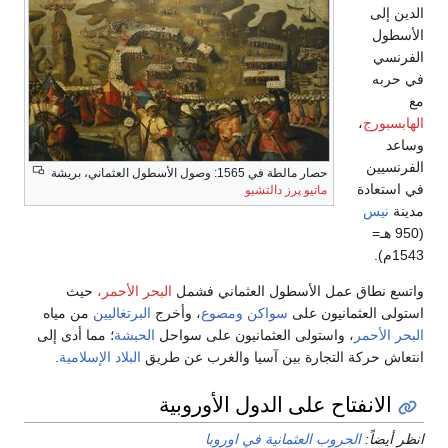
الدين إلى
الأسطول
الفرنسي
في حربه
مع
الهابسبورج
،
وساعد
الفرنسيين
حصار مالطة في 1565: وصول الأسطول العثماني، بريشة
في استعادة
ماتيو پرز دالتشيو
مدينة
نيس
(950 هـ=
1543م).
واتسع نطاق عمل الأسطول العثماني فشمل
البحر الأحمر،
حيث
استولى العثمانيون على
سواكن
ومصوع
، وأخرج
البرتغاليين
من مياه
البحر الأحمر
، واستولى العثمانيون على سواحل
الحبشة
؛ مما أدى إلى
انتعاش حركة التجارة بين آسيا والغرب عن طريق
البلاد الإسلامية
.
الانفتاح على الدول الأوروبية
انظر أيضاً:
الحروب العثمانية في اوروبا