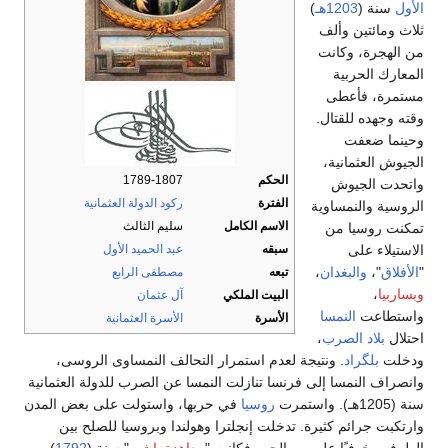
الأول
سنة (
1203هـ
)
ثلاث ومائتين وألف
من الهجرة، وكانت
المعارك الحربية
مستمرة، فأعطى
وقته وجهده للقتال.
وحينما ضعفت
الجيوش العثمانية،
الحكم
1789-1807
واتحدت الجيوش
الفترة
ركود الدولة العثمانية
الروسية والنمساوية
الاسم الكامل
سليم الثالث
تمكنت روسيا من
الاستيلاء على
سبقه
عبد الحميد الأول
"
الأفلاق
"،
والبغدان
،
تبعه
مصطفى الرابع
وبساربيا
،
البيت الملكي
آل عثمان
واستطاعت
النمسا
الأسرة
الأسرة العثمانية
احتلال
بلاد الصرب
،
ودخلت
بلگراد
. ونتيجة لعدم استمرار التحالف النمساوى الروسى،
وانصراف النمسا إلى فرنسا تنازلت النمسا عن الصرب للدولة العثمانية
سنة (1205هـ). واستمرت
روسيا
في حربها، واستولت على بعض المدن
وارتكبت جرائم كثيرة. تدخلت إنجلترا وهولندا وبروسيا للصلح بين