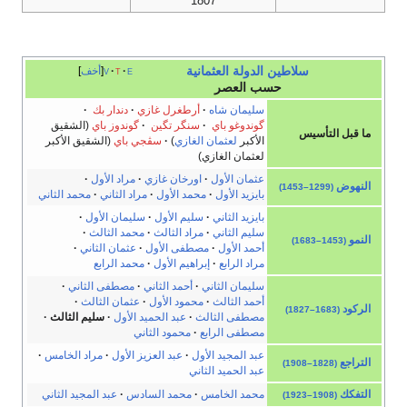
1807
سلاطين
الدولة العثمانية
e
t
v
أخف
حسب العصر
سليمان شاه
·
أرطغرل غازي
·
دندار بك
·
گوندوغو باي
·
سنگر تگين
·
گوندوز باي
(الشقيق
ما قبل التأسيس
الأكبر
لعثمان الغازي
)
·
سڤجي باي
(الشقيق الأكبر
لعثمان الغازي)
عثمان الأول
·
اورخان غازي
·
مراد الأول
·
النهوض
(1299–1453)
بايزيد الأول
·
محمد الأول
·
مراد الثاني
·
محمد الثاني
بايزيد الثاني
·
سليم الأول
·
سليمان الأول
·
سليم الثاني
·
مراد الثالث
·
محمد الثالث
·
النمو
(1453–1683)
أحمد الأول
·
مصطفى الأول
·
عثمان الثاني
·
مراد الرابع
·
إبراهيم الأول
·
محمد الرابع
سليمان الثاني
·
أحمد الثاني
·
مصطفى الثاني
·
أحمد الثالث
·
محمود الأول
·
عثمان الثالث
·
الركود
(1683–1827)
مصطفى الثالث
·
عبد الحميد الأول
·
سليم الثالث
·
مصطفى الرابع
·
محمود الثاني
عبد المجيد الأول
·
عبد العزيز الأول
·
مراد الخامس
·
التراجع
(1828–1908)
عبد الحميد الثاني
التفكك
محمد الخامس
·
محمد السادس
·
عبد المجيد الثاني
(1908–1923)