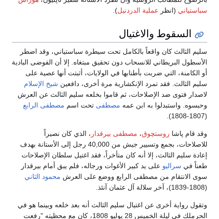
سباستياني
(انظر
عملية الدردنيل
).
السقوط والاغتيال
سليم الثالث كان واقعاً بالكامل تحت سيطرة سباستياني، وقد اضطر
الأسطول البريطاني للانسحاب دون تحقيق مبتغاه. إلا أن الفوضى البادية
أو الكامنة، التي ضربت بأطنابها في الولايات، أثبتت أنها عصية على
سليم الثالث. فقد تمرد الإنكشارية مرة أخرى، دافعين
شيخ الإسلام
لاصدار فتوى ضد الإصلاحات، ثم قاموا بخلعه سليم الثالث عن العرش
وحبسوه. واستبدلوا به ابن عمه
مصطفى
تحت اسم
مصطفى الرابع
(1807-1808).
وقد قام پاشا
روستچوق
،
مصطفى بيرقدار
، الذي كان نصيراً
للاصلاحات، بجمع وتسيير جيش من 40,000 رجل إلى الأستانة بهدف
إعادة سليم الثالث، إلا أنه كان متأخراً، فقد اغتيل سلطان الإصلاحات
طعناً في
سراليو
على يد كبير الأغوات ورجاله، فلم يبق أمام بيرقدار
سوى الانتقام من مصطفى الرابع ووضع على العرش
محمود الثاني
(1808-1839)، آخر سلالة آل عثمان آنئذ.
وتقول رواية أخرى عن اغتيال سليم الثالث أنه بعد خلعه وبينما هو في
الحرملك في ليلة الخميس 28 يوليو 1808، كان مع محظيته "رفعت