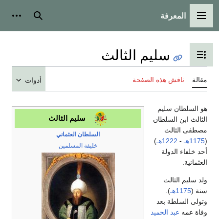
المعرفة
القائمة الرئيسية
بحث
أدوات
سليم الثالث
تبديل عرض جدول المحتويات
مقالة
ناقش هذه الصفحة
أدوات
هو السلطان سليم
سليم الثالث
الثالث ابن السلطان
مصطفى الثالث
السلطان العثماني
(
1175هـ
-
1222هـ
)
خليفة المسلمين
أحد خلفاء الدولة
العثمانية.
ولد سليم الثالث
سنة (
1175هـ
).
وتولى السلطة بعد
وفاة عمه
عبد الحميد