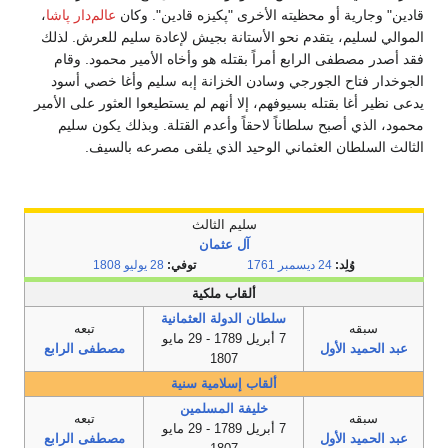
قادين" وجارية أو محظيته الأخرى "پكيزه قادين". وكان
عالم‌دار پاشا
،
الموالي لسليم، يتقدم نحو الأستانة بجيش لإعادة سليم للعرش. لذلك
فقد أصدر مصطفى الرابع أمراً بقتله هو وأخاه الأمير محمود. وقام
الجوخدار فتاح الجورجي وسادن الخزانة إبه سليم وأغا خصي أسود
يدعى نظير أغا بقتله بسيوفهم، إلا أنهم لم يستطيعوا العثور على الأمير
محمود، الذي أصبح سلطاناً لاحقاً وأعدم القتلة. وبذلك يكون سليم
الثالث السلطان العثماني الوحيد الذي يلقى مصرعه بالسيف.
سليم الثالث
آل عثمان
وُلِد:
24 ديسمبر
1761
توفي:
28 يوليو
1808
ألقاب ملكية
سلطان الدولة العثمانية
سبقه
تبعه
7 أبريل 1789 - 29 مايو
عبد الحميد الأول
مصطفى الرابع
1807
ألقاب إسلامية سنية
خليفة المسلمين
سبقه
تبعه
7 أبريل 1789 - 29 مايو
عبد الحميد الأول
مصطفى الرابع