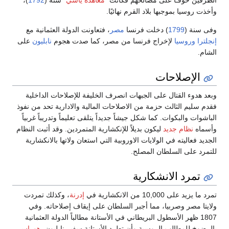
الطرفين خوفـًا على مصالحهم فكانت "
معاهدة ياشي
" سنة (
1792
)،
وأخذت روسيا بموجبها بلاد القرم نهائيًا.
وفى سنة (
1799
) دخلت فرنسا
مصر
، فتعاونت الدولة العثمانية مع
إنجلترا
وروسيا
لإخراج فرنسا من مصر، كما صدت هجوم
نابليون
على
الشام.
الإصلاحات
وبعد هدوء القتال على الجبهات انصرف الخليفة للإصلاحات الداخلية
فقدم سليم الثالث حزمة من الاصلاحات المالية والادارية تحد من نفوذ
الباشوات والبكوات. كما شكل جيشاً جديداً يتلقى تعليماً وتدريباً غربياً
وأسماه
نظام جديد
ليكون بديلاً للإنكشارية المتمردين. وقد أثبت النظام
الجديد فعاليته في الولايات الاوروبية التي استعان ولاتها بالانكشارية
للتمرد على السلطان المصلح.
تمرد الانشكارية
تمرد ما يزيد على 10,000 من الانكشارية في
إدرنة
، وكذلك تمردت
ولايتا مصر وصربيا، مما أجبر السلطان على إيقاف إصلاحاته. وفي
1807 ظهر الأسطول البريطاني في الأستانة مطالباً الدولة العثمانية
بالرضوخ للمطالب الروسية وأن تطرد الأستانة سفير ناپليون،
هوراس