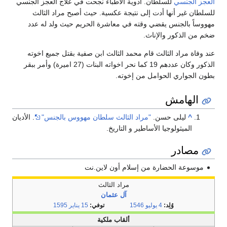
العجز الجنسي
للسلطان. أدوية الأطباء نجحت في علاج العجز الجنسي
للسلطان غير أنها أدت إلى نتيجة عكسية. حيث أصبح مراد الثالث
مهووساً بالجنس يقضي وقته في معاشرة الحريم حيث ولد له عدد
ضخم من الذكور والإناث.
عند وفاة مراد الثالث قام محمد الثالث ابن صفية بقتل جميع اخوته
الذكور وكان عددهم 19 كما نحر اخواته البنات (27 اميرة) وأمر ببقر
بطون الجواري الحوامل من إخوته.
الهامش
^
ليلى حسن.
"مراد الثالث سلطان مهووس بالجنس"
. الأديان
الميثولوجيا الأساطير و التاريخ.
مصادر
موسوعة الحضارة من إسلام أون لاين.نت
مراد الثالث
آل عثمان
وُلِد:
4 يوليو
1546
توفي:
15 يناير
1595
ألقاب ملكية