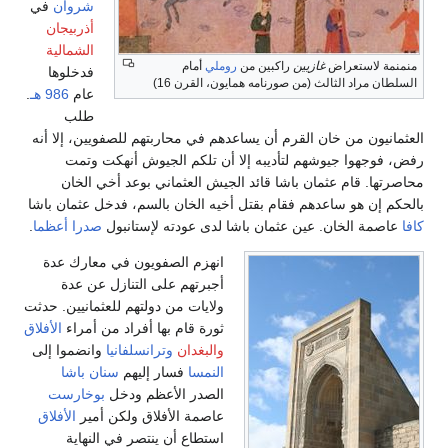
شروان
في
أذربيجان
الشمالية
منمنمة لاستعراض
غازيين
راكبين من
روملي
أمام
فدخلوها
السلطان مراد الثالث (من صورنامه همايون، القرن 16)
عام
986 هـ
.
طلب
العثمانيون من خان القرم أن يساعدهم في محاربتهم للصفويين، إلا أنه
رفض، فوجهوا جيوشهم لتأديبه إلا أن تلكم الجيوش أنهكت وتمت
محاصرتها. قام عثمان باشا قائد الجيش العثماني بوعد أخي الخان
بالحكم إن هو ساعدهم فقام بقتل أخيه الخان بالسم، فدخل عثمان باشا
كافا
عاصمة الخان. عين عثمان باشا لدى عودته لإستانبول
صدرا أعظما
.
انهزم الصفويون في معارك عدة
أجبرتهم على التنازل عن عدة
ولايات من دولتهم للعثمانيين. حدثت
ثورة قام بها أفراد من أمراء
الأفلاق
والبغدان
وترانسلفانيا
وانضموا إلى
النمسا
فسار إليهم
سنان باشا
الصدر الأعظم ودخل
بوخارست
عاصمة الأفلاق ولكن أمير
الأفلاق
استطاع أن ينتصر في النهاية