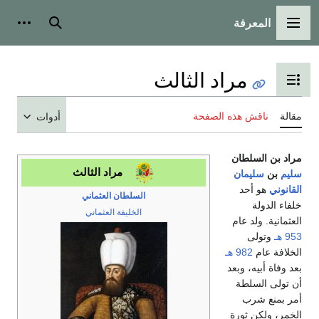
المعرفة
القائمة الرئيسية
بحث
أدوات
مراد الثالث
تبديل عرض جدول المحتويات
مقالة
ناقش هذه الصفحة
أدوات
مراد بن السلطان
مراد الثالث
سليم
بن
سليمان
القانوني
هو أحد
السلطان العثماني
خلفاء الدولة
الخليفة العثماني
العثمانية. ولد عام
953 هـ
وتولى
الخلافة عام
982 هـ
بعد وفاة أبيه، وبعد
أن تولى السلطة
أمر بمنع شرب
الخمر، ولكن ثورة