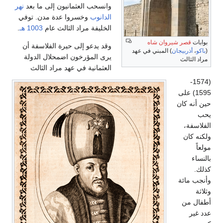
وانسحب العثمانيون إلى ما بعد
نهر
الدانوب
وخسروا عدة مدن. توفي
الخليفة مراد الثالث عام
1003 هـ
.
بوابات
قصر شيروان شاه
وقد يدعو إلى حيرة الفلاسفة أن
(
باكو
،
أذربيجان
) المبني في عهد
يرى المؤرخون اضمحلال الدولة
مراد الثالث
العثمانية في عهد مراد الثالث
(1574-
1595) على
حين أنه كان
يحب
الفلاسفة،
ولكنه كان
مولعاً
بالنساء
كذلك.
وأنجب مائة
وثلاثة
أطفال من
عدد غير