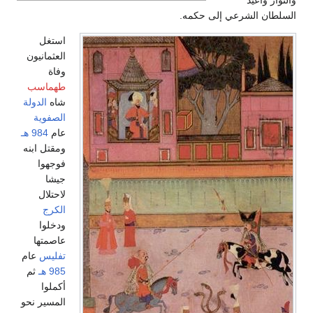
والثوار وأعيد
السلطان الشرعي إلى حكمه.
استغل
العثمانيون
وفاة
طهماسب
شاه
الدولة
الصفوية
عام
984 هـ
ومقتل ابنه
فوجهوا
جيشا
لاحتلال
الكرج
ودخلوا
عاصمتها
تفليس
عام
985 هـ
ثم
أكملوا
المسير نحو