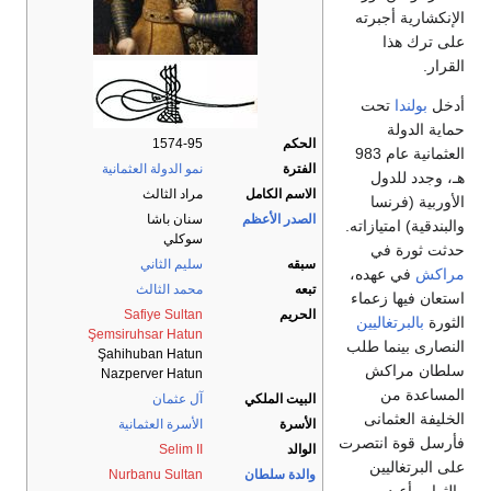
الإنكشارية أجبرته
على ترك هذا
القرار.
أدخل
بولندا
تحت
حماية الدولة
الحكم
1574-95
العثمانية عام 983
الفترة
نمو الدولة العثمانية
هـ، وجدد للدول
الاسم الكامل
مراد الثالث
الأوربية (فرنسا
الصدر الأعظم
سنان باشا
والبندقية) امتيازاته.
سوكلي
حدثت ثورة في
سبقه
سليم الثاني
مراكش
في عهده،
تبعه
محمد الثالث
استعان فيها زعماء
الحريم
Safiye Sultan
الثورة
بالبرتغاليين
Şemsiruhsar Hatun
النصارى بينما طلب
Şahihuban Hatun
سلطان مراكش
Nazperver Hatun
المساعدة من
البيت الملكي
آل عثمان
الخليفة العثمانى
الأسرة
الأسرة العثمانية
فأرسل قوة انتصرت
الوالد
Selim II
على البرتغاليين
والدة سلطان
Nurbanu Sultan