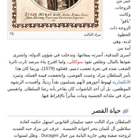
كبير من
الزوجات.
وكانت
"بافو"
الزوجة ذات
الحظوة
مراد الثالث
لديه، وهي
أمة من
أسرى البندقية، أسرته بمفاتنها، وتدخلت في شؤون الدولة، واشترى
نفوذها بالمال، وتقلص نفوذ
سوكللي
، ولما اقترح بناء مرصد ثارت ثائرة
الشعب ضده في نعرة تعصب ذميم، فقتلوه (1579)، وربما كان هذا
بأمر السلطان مراد. وعمت الفوضى، وانخفضت قيمة العملة، وتمرد
الانكشارية
لهبوط أجورهم لأنهم يتسلمون نقداً رديئاً، وأفسدت الرشوة
الموظفين، بل أن أحد الباشوات كان يفاخر بأنه رشا السلطان. وانغمس
مراد في ملذاته الجنسية ومات متأثراً بالإفراط فيها.
حياة القصر
السلطان مراد الثالث حفيد سليمان القانوني استهل حكمه كعادة
سلاطين آل عُثمان بنحر اخوانه الخمسة . عرف عن مراد حبه الشديد
لزوجته صفية وهي جارية البانية من جبال Ducagini . وظل لسنوات