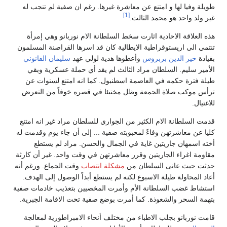
طويلة وفيا لها و امتنع عن معاشرة غيرها. رغم ان صفية لم تنجب له
[1]
غير ولد واحد هو محمد الثالث.
هذه العلاقة الاحادية اثارت سخط السلطانة الام نوربانو وهي إمرأة
تنتمي الى اريستوقراطية الايطالية كان قد اسرها القراصنة المسلمون
بقيادة
خير الدين بربروس
وأعطوها هدية لولي عهد
سليمان القانوني
الأمير سليم. السلطان مراد الثالث لم يقد أي حملة عسكرية وبقي
طيلة فترة حكمه في العاصمة اسطنبول. كما انه امتنع لسنوات عن
ترأس موكب صلاة الجمعة وظل مختبئا في قصره خوفاً من التعرض
للاغتيال.
قدمت السلطانة الام الكثير من الجواري للسلطان مراد غير انه امتنع
كليا عن معاشرتهن وفاءً لمحبوبته صفية ... إلى أن جاء يوم وقدمت له
أخته اسمهان جاريتين غاية في الجمال والحسن. مراد لم يستطع
مقاومة اغراء الجاريتين وقرر معاشرتهن في وقت واحد. غير أن كارثة
حدثت حيث عانى السلطان من
مشكلة انتصاب
وقت الجماع. ورغم أنه
أعاد المحاولة طيلة الاسبوع لكنه لم يستطع أبداً الوصول إلى الهدف.
استشاط غضب السلطانة الأم وأمرت المخصيين بتعذيب خادمات صفية
بتهمة السحر والشعوذة. كما أمرت بوضع صفية تحت الاقامة الجبرية.
قامت نوربانو بجلب الاطباء من مختلف أنحاء الامبراطورية لمعالجة