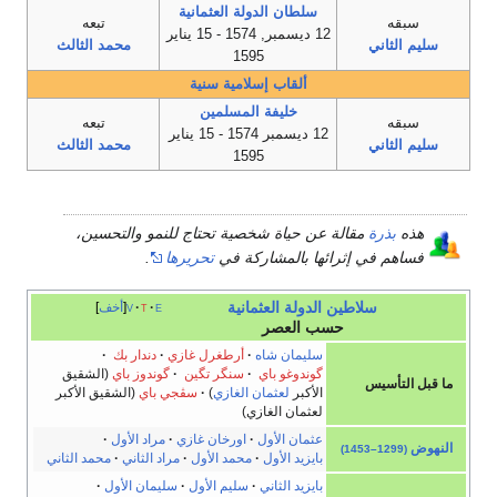
سلطان الدولة العثمانية
سبقه
تبعه
12 ديسمبر, 1574 - 15 يناير
سليم الثاني
محمد الثالث
1595
ألقاب إسلامية سنية
خليفة المسلمين
سبقه
تبعه
12 ديسمبر 1574 - 15 يناير
سليم الثاني
محمد الثالث
1595
هذه
بذرة
مقالة عن حياة شخصية تحتاج للنمو والتحسين،
فساهم في إثرائها بالمشاركة في
تحريرها
.
سلاطين
الدولة العثمانية
e
t
v
أخف
حسب العصر
سليمان شاه
·
أرطغرل غازي
·
دندار بك
·
گوندوغو باي
·
سنگر تگين
·
گوندوز باي
(الشقيق
ما قبل التأسيس
الأكبر
لعثمان الغازي
)
·
سڤجي باي
(الشقيق الأكبر
لعثمان الغازي)
عثمان الأول
·
اورخان غازي
·
مراد الأول
·
النهوض
(1299–1453)
بايزيد الأول
·
محمد الأول
·
مراد الثاني
·
محمد الثاني
بايزيد الثاني
·
سليم الأول
·
سليمان الأول
·