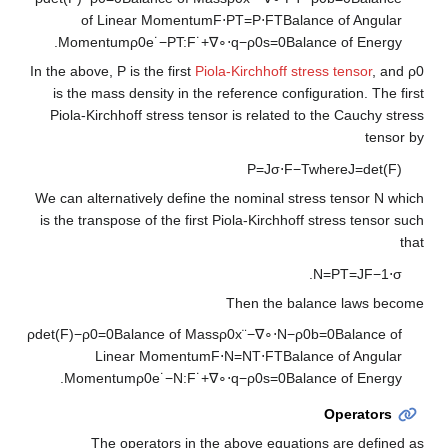
of Linear Momentum
F
⋅
P
T
=
P
⋅
F
T
Balan
Momentum
ρ
0
e
˙
−
P
T
:
F
˙
+
∇
∘
⋅
q
−
ρ
0
s
=
0
Balan
In the above,
P
is the first
Piola-Kirchhoff stre
is the mass density in the reference config
Piola-Kirchhoff stress tensor is related to
P
=
J
σ
⋅
F
−
T
w
We can alternatively define the nominal stre
is the transpose of the first Piola-Kirchhoff 
.
Then the bala
ρ
det
(
F
)
−
ρ
0
=
0
Balance of Mass
ρ
0
x
¨
−
∇
∘
⋅
N
−
ρ
0
b
Linear Momentum
F
⋅
N
=
N
T
⋅
F
T
Balan
Momentum
ρ
0
e
˙
−
N
:
F
˙
+
∇
∘
⋅
q
−
ρ
0
s
=
0
Balan
The operators in the above equatio