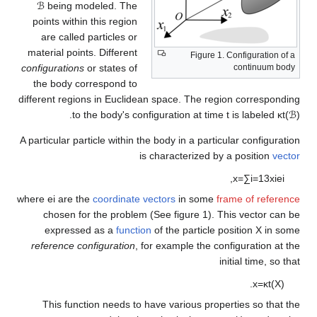
ℬ
being modeled. The
points within this region
are called particles or
material points. Different
Figure 1.
configurations
or states of
the body correspond to
different regions in Euclidean space. The reg
.
to the body's configuration at tim
A particular particle within the body in a partic
is characterized by
where
e
i
are the
coordinate vectors
in some
f
chosen for the problem (See figure 1). T
expressed as a
function
of the particle p
reference configuration
, for example the co
i
This function needs to have various prope