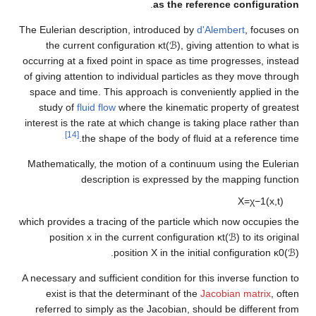
.
as the referen
The Eulerian description, introduced by
d'Ale
the current configuration
κ
t
(
ℬ
)
, giving a
occurring at a fixed point in space as time pr
of giving attention to individual particles as
space and time. This approach is convenient
study of
fluid flow
where the kinematic pro
interest is the rate at which change is taking
[14]
the shape of the body of fluid at
Mathematically, the motion of a continuum u
description is expressed by the
which provides a tracing of the particle which
position
x
in the current configuration
κ
t
.
position
X
in the initial c
A necessary and sufficient condition for this i
exist is that the determinant of the
Jacob
referred to simply as the Jacobian, should 