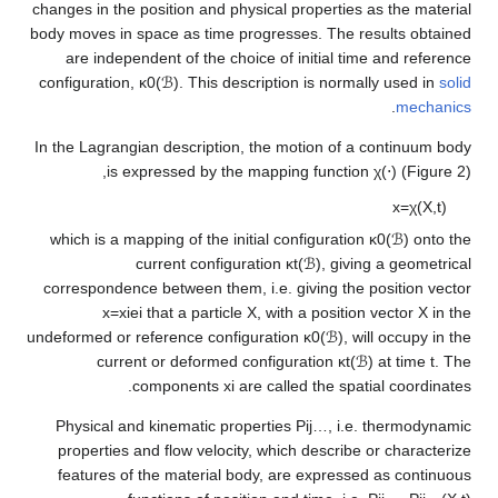
changes in the position and physical propertie
body moves in space as time progresses. The 
are independent of the choice of initial t
configuration,
κ
0
(
ℬ
)
. This description is nor
In the Lagrangian description, the motion of
is expressed by the mapping funct
which is a mapping of the initial configurat
current configuration
κ
t
(
ℬ
)
, gi
correspondence between them, i.e. giving th
x
=
x
i
e
i
that a particle
X
, with a posit
undeformed or reference configuration
κ
0
(
ℬ
)
,
current or deformed configuration
κ
t
components
x
i
are called the sp
Physical and kinematic properties
P
i
j
…
, i
properties and flow velocity, which describ
features of the material body, are expres