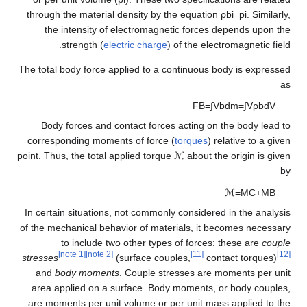
through the material density by the equatio
the intensity of electromagnetic forces
strength (
electric charge
) of the ele
The total body force applied to a continuous 
F
B
=
∫
Body forces and contact forces acting on
corresponding moments of force (
torques
) 
point. Thus, the total applied torque
ℳ
about th
In certain situations, not commonly considere
of the mechanical behavior of materials, it 
to include two other types of forces
[note 1]
[note 2]
[11]
stresses
(surface couples,
con
and
body moments
. Couple stresses are 
area applied on a surface. Body moments, 
are moments per unit volume or per unit ma