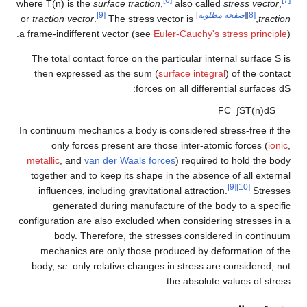
[6]
where
T
(
n
)
is the
surface traction
,
also call
لوبة
]
[9]
traction vector
.
The stress vector is
or
a frame-indifferent vector (see
Euler-Cauchy's 
The total contact force on the particular in
then expressed as the sum (
surface integr
:
forces on all differ
In continuum mechanics a body is considered s
only forces present are those inter-ato
metallic
, and
van der Waals forces
) required
together and to keep its shape in the absenc
influences, including gravitational attracti
generated during manufacture of the b
configuration are also excluded when consider
body. Therefore, the stresses consid
mechanics are only those produced by de
body,
sc.
only relative changes in stress ar
the absolute