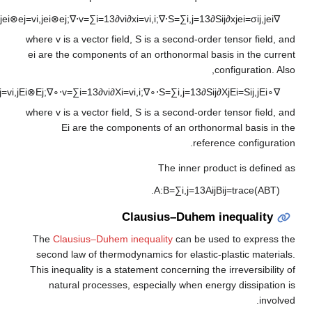
.
v
=
∑
i
,
j
=
1
3
∂
v
i
∂
x
j
e
i
⊗
e
j
=
v
i
,
j
e
i
⊗
e
j
;
∇
⋅
v
=
∑
i
=
1
3
∂
v
i
∂
x
i
=
v
i
,
i
;
∇
⋅
S
=
∑
i
,
j
=
1
3
∂
S
where
v
is a vector field,
S
is a second-order 
e
i
are the components of an orthonormal bas
c
v
=
∑
i
,
j
=
1
3
∂
v
i
∂
X
j
E
i
⊗
E
j
=
v
i
,
j
E
i
⊗
E
j
;
∇
∘
⋅
v
=
∑
i
=
1
3
∂
v
i
∂
X
i
=
v
i
,
i
;
∇
∘
⋅
S
=
∑
i
,
j
=
1
3
∂
S
i
j
∂
where
v
is a vector field,
S
is a second-order 
E
i
are the components of an orthonor
refere
The inner prod
.
A
:
B
=
∑
i
,
j
=
1
3
A
i
j
B
Clausius–Duhem i
The
Clausius–Duhem inequality
can be use
second law of thermodynamics for elastic-p
This inequality is a statement concerning the 
natural processes, especially when ener