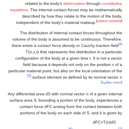
related to the body's
deformation
th
equations
. The internal contact forces may 
described by how they relate to the mo
independent of the body's material make
The distribution of internal contact for
volume of the body is assumed to be contin
there exists a
contact force density
or
Cauchy
T
(
n
,
x
,
t
)
that represents this distributi
configuration of the body at a given time
t
field because it depends not only on 
particular material point, but also on the local 
[5]
.
surface element as defined by it
Any differential area
d
S
with normal vector
n
o
surface area
S
, bounding a portion of the bo
contact force
d
F
C
arising from the cont
portions of the body on each side of
S
,