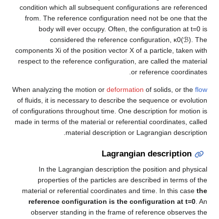
condition which all subsequent configuratio
from. The reference configuration need no
body will ever occupy. Often, the conf
considered the reference configur
components
X
i
of the position vector
X
of a pa
respect to the reference configuration, are c
or refer
When analyzing the motion or
deformation
of s
of fluids, it is necessary to describe the seq
of configurations throughout time. One descript
made in terms of the material or referential c
material description or Lagra
Lagrangian de
In the Lagrangian description the posi
properties of the particles are describ
material or referential coordinates and time
reference configuration is the configu
observer standing in the frame of refer