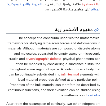
ة رياضيًا. تستند نظريات
المرونة
واللدونة
وميكانيكا
ميكانيكا الاستمرارية.
استمرارية
The concept of a continuum underlies 
framework for studying large-scale forces an
materials. Although materials are composed 
and molecules, separated by empty spac
cracks and
crystallographic defects
, physic
often be modeled by considering a subs
throughout some region of space. A continu
can be continually sub-divided into
infinitesi
local material properties defined at any
Properties of the bulk material can therefor
continuous functions, and their evolution can
.
the mathem
Apart from the assumption of continuity, two 