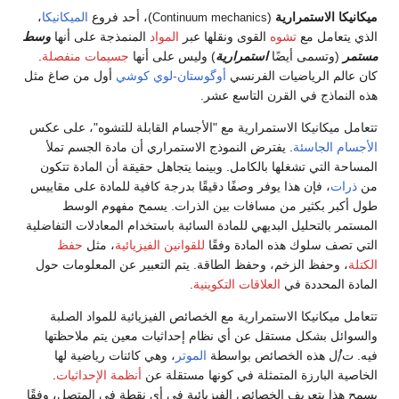
ة
(
)، أحد فروع
الميكانيكا
،
Continuum mechanics
وه
القوى ونقلها عبر
المواد
المنمذجة على أنها
وسط
ًا
استمرارية
) وليس على أنها
جسيمات منفصلة
.
ت الفرنسي
أوگوستان-لوي كوشي
أول من صاغ مثل
قرن التاسع عشر.
استمرارية مع "الأجسام القابلة للتشوه"، على عكس
يفترض النموذج الاستمراري أن مادة الجسم تملأ
ا بالكامل. وبينما يتجاهل حقيقة أن المادة تتكون
 يوفر وصفًا دقيقًا بدرجة كافية للمادة على مقاييس
ن مسافات بين الذرات. يسمح مفهوم الوسط
بديهي للمادة السائبة باستخدام المعادلات التفاضلية
 المادة وفقًا
للقوانين الفيزيائية
، مثل
حفظ
، وحفظ الطاقة. يتم التعبير عن المعلومات حول
العلاقات التكوينية
.
استمرارية مع الخصائص الفيزيائية للمواد الصلبة
قل عن أي نظام إحداثيات معين يتم ملاحظتها
خصائص بواسطة
الموتر
، وهي كائنات رياضية لها
متمثلة في كونها مستقلة عن
أنظمة الإحداثيات
.
لخصائص الفيزيائية في أي نقطة في المتصل، وفقًا