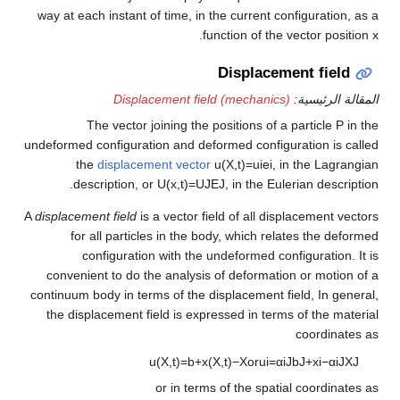
way at each instant of time, in the current c
.
function of the
Displacem
Displacement field (mechanics
The vector joining the positions of 
undeformed configuration and deformed config
the
displacement vector
u
(
X
,
t
)
=
u
i
e
i
, 
description, or
U
(
x
,
t
)
=
U
J
E
J
, in the Eu
A
displacement field
is a vector field of all di
for all particles in the body, which re
configuration with the undeformed co
convenient to do the analysis of deformati
continuum body in terms of the displacement f
the displacement field is expressed in term
u
(
X
,
t
)
=
b
+
x
(
X
,
t
)
−
X
or
u
i
=
α
or in terms of the spat