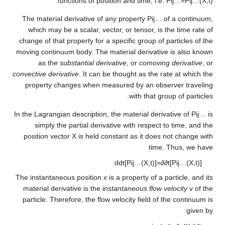
.
functions of position and time, i.
The material derivative of any property
P
i
j
which may be a scalar, vector, or tensor, i
change of that property for a specific group o
moving continuum body. The material derivat
as the
substantial derivative
, or
comovi
convective derivative
. It can be thought as the
property changes when measured by an ob
with that 
In the Lagrangian description, the material de
simply the partial derivative with respec
position vector
X
is held constant as it doe
tim
d
d
t
[
P
i
j
…
(
X
,
t
)
]
The instantaneous position
x
is a property of a
material derivative is the
instantaneous flow
particle. Therefore, the flow velocity field o