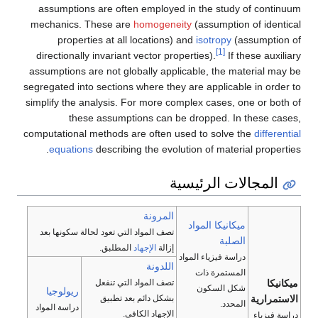
assumptions are often employed in the st
mechanics. These are
homogeneity
(assump
properties at all locations) and
isotro
[1]
directionally invariant vector properties).
assumptions are not globally applicable, th
segregated into sections where they are appli
simplify the analysis. For more complex case
these assumptions can be dropped.
computational methods are often used to sol
equations
describing the evolution of ma
الرئيسية
المرونة
كا المواد
تصف المواد التي تعود لحالة سكونها بعد
ة
إزالة
الإجهاد
المطلبق.
فيزياء المواد
اللدونة
مرة ذات
تصف المواد التي تنفعل
السكون
ريولوجيا
بشكل دائم بعد تطبيق
.
دراسة المواد
الإجهاد الكافي.