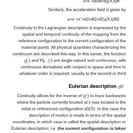
v
=
x
˙
=
Similarly, the acceleratio
a
=
v
˙
=
x
¨
=
d
2
x
d
t
Continuity in the Lagrangian description is
spatial and temporal continuity of the
reference configuration to the current co
material points. All physical quantities 
continuum are described this way. In this se
χ
(
⋅
)
and
P
i
j
…
(
⋅
)
are single-valued and
continuous derivatives with respect to 
whatever order is required, usually to th
Eulerian d
Continuity allows for the inverse of
χ
(
⋅
)
to
where the particle currently located at
x
w
initial or referenced configuration
κ
0
(
ℬ
description of motion is made in te
coordinates, in which case is called the spat
Eulerian description, i.e.
the current config