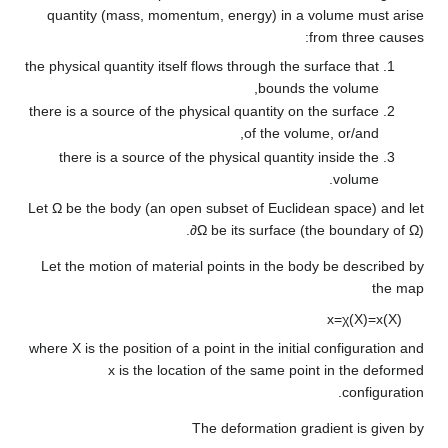
quantity (mass, momentum, energy) in a v
f
the physical quantity itself flows through the s
bounds th
there is a source of the physical quantity on t
of the volum
there is a source of the physical quantity 
Let
Ω
be the body (an open subset of Euclidea
∂
Ω
be its surface (t
Let the motion of material points in the bod
where
X
is the position of a point in the initia
x
is the location of the same poin
The deformation gra