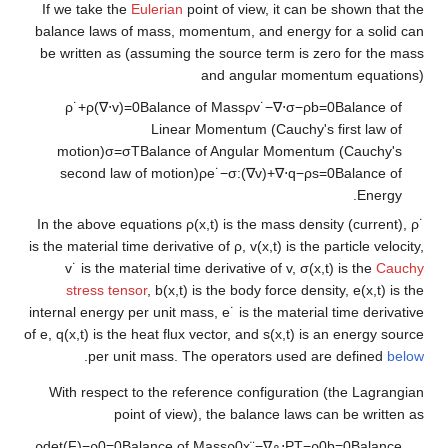
If we take the
Eulerian
point of view, it can 
balance laws of mass, momentum, and energy
be written as (assuming the source term is 
and angular mome
ρ
˙
+
ρ
(
∇
⋅
v
)
=
0
Balance of Mass
ρ
v
˙
−
∇
⋅
σ
−
ρ
b
Linear Momentum (Cauchy's
motion)
σ
=
σ
T
Balance of Angular Moment
second law of motion)
ρ
e
˙
−
σ
:
(
∇
v
)
+
∇
⋅
q
−
ρ
s
In the above equations
ρ
(
x
,
t
)
is the mass den
is the material time derivative of
ρ
,
v
(
x
,
t
)
is the
v
˙
is the material time derivative of
v
,
σ
(
stress tensor
,
b
(
x
,
t
)
is the body force de
internal energy per unit mass,
e
˙
is the materi
of
e
,
q
(
x
,
t
)
is the heat flux vector, and
s
(
x
,
t
)
is 
.
per unit mass. The operators used 
With respect to the reference configuratio
point of view), the balance laws 
ρ
det
(
F
)
−
ρ
0
=
0
Balance of Mass
ρ
0
x
¨
−
∇
∘
⋅
P
T
−
ρ