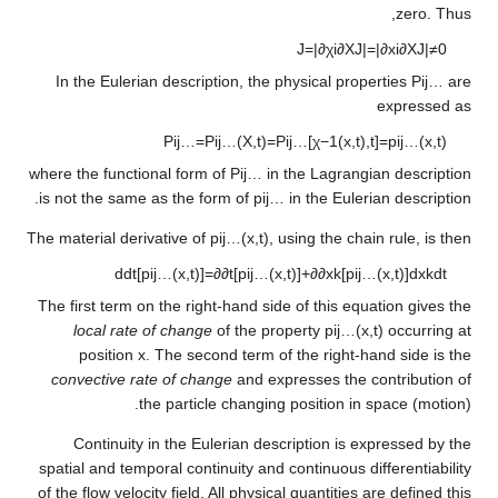
J
=
|
∂
χ
i
∂
X
In the Eulerian description, the physical p
P
i
j
…
=
P
i
j
…
(
X
,
t
)
=
P
i
j
…
[
χ
−
1
(
x
where the functional form of
P
i
j
…
in the Lagra
is not the same as the form of
p
i
j
…
in the Eul
The material derivative of
p
i
j
…
(
x
,
t
)
, using the c
d
d
t
[
p
i
j
…
(
x
,
t
)
]
=
∂
∂
t
[
p
i
j
…
(
x
,
t
)
]
+
∂
∂
x
k
[
p
The first term on the right-hand side of this 
local rate of change
of the property
p
i
j
position
x
. The second term of the right
convective rate of change
and expresses th
the particle changing position 
Continuity in the Eulerian description i
spatial and temporal continuity and continuous
of the flow velocity field. All physical quantiti