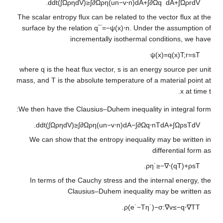
.
d
d
t
(
∫
Ω
ρ
η
dV
)
≥
∫
∂
Ω
ρ
η
(
u
n
−
v
⋅
n
)
dA
+
∫
∂
Ω
The scalar entropy flux can be related to the 
surface by the relation
q
¯
=
−
ψ
(
x
)
⋅
n
. Under 
incrementally isothermal co
ψ
(
where
q
is the heat flux vector,
s
is an energ
mass, and
T
is the absolute temperature of a 
We then have the Clausius–Duhem inequality 
.
d
d
t
(
∫
Ω
ρ
η
dV
)
≥
∫
∂
Ω
ρ
η
(
u
n
−
v
⋅
n
)
dA
−
∫
∂
Ω
q
⋅
n
We can show that the entropy inequality 
di
.
ρ
η
˙
In terms of the Cauchy stress and the int
Clausius–Duhem inequality m
.
ρ
(
e
˙
−
T
η
˙
)
−