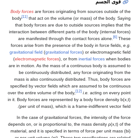
Body forces
are forces originating from sourc
[11]
body
that act on the volume (or mass) of
that body forces are due to outside sources
interaction between different parts of the body
are manifested through the contact force
forces arise from the presence of the body in
gravitational field
(
gravitational forces
) or ele
(
electromagnetic forces
), or from
inertial fo
are in motion. As the mass of a continuous b
be continuously distributed, any force or
mass is also continuously distributed. Thus
specified by vector fields which are assumed
[12]
over the entire volume of the body,
i.e.
acti
in it. Body forces are represented by a body f
(per unit of mass), which is a frame-indiffe
In the case of gravitational forces, the inte
depends on, or is proportional to, the mass d
material, and it is specified in terms of force 
or per unit volume (
p
i
). These two specifica