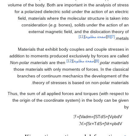
volume of the body. Both are important in the a
for a polarized dielectric solid under the act
field, materials where the molecular struc
consideration (
e.g.
bones), solids under
external magnetic field, and the dis
مطلوبة
]
[11]
Materials that exhibit body couples and c
addition to moments produced exclusively by 
[
صفحة مطلوبة
]
[12]
Non-polar materials
are then
those materials with only moments of forces.
branches of continuum mechanics the de
theory of stresses is based on non
Thus, the sum of all applied forces and torques
the origin of the coordinate system) in the 
ℱ
=
∫
V
a
d
m
=
∫
ℳ
=
∫
S
r
×
T