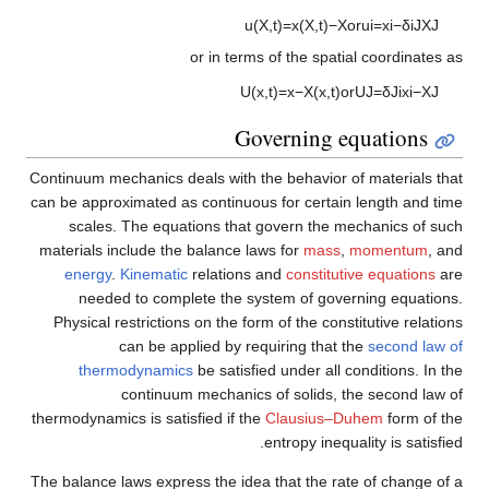
u
(
X
,
t
)
=
x
(
X
,
t
)
−
X
or in terms of the spat
U
(
x
,
t
)
=
x
−
X
(
x
,
t
)
o
Governing e
Continuum mechanics deals with the behavior 
can be approximated as continuous for certai
scales. The equations that govern the m
materials include the balance laws for
mass
energy
.
Kinematic
relations and
constitut
needed to complete the system of gove
Physical restrictions on the form of the cons
can be applied by requiring that 
thermodynamics
be satisfied under all 
continuum mechanics of solids, 
thermodynamics is satisfied if the
Clausius–
entropy inequ
The balance laws express the idea that the ra