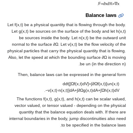
Bal
Let
f
(
x
,
t
)
be a physical quantity that is flowing 
Let
g
(
x
,
t
)
be sources on the surface of the b
be sources inside the body. Let
n
(
x
,
t
)
be 
normal to the surface
∂
Ω
. Let
v
(
x
,
t
)
be the fl
physical particles that carry the physical quantit
Also, let the speed at which the bounding sur
be
u
n
(i
Then, balance laws can be expressed in 
d
d
t
[
∫
Ω
f
(
x
,
t
)
dV
]
=
∫
∂
.
−
v
(
x
,
t
)
⋅
n
(
x
,
t
)
]
dA
+
∫
∂
Ω
g
(
x
,
t
)
The functions
f
(
x
,
t
)
,
g
(
x
,
t
)
, and
h
(
x
,
t
)
can b
vector valued, or tensor valued - dependin
quantity that the balance equation deals 
internal boundaries in the body, jump disconti
to be specified in