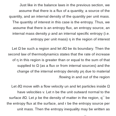
Just like in the balance laws in the pr
assume that there is a flux of a quantit
quantity, and an internal density of the quant
The quantity of interest in this case is the
assume that there is an entropy flux, an e
internal mass density
ρ
and an internal spec
entropy per unit mass)
η
in the 
Let
Ω
be such a region and let
∂
Ω
be its bo
second law of thermodynamics states that the
of
η
in this region is greater than or equal 
supplied to
Ω
(as a flux or from internal
change of the internal entropy density
ρ
flowing in and 
Let
∂
Ω
move with a flow velocity
u
n
and let 
have velocities
v
. Let
n
be the unit outw
surface
∂
Ω
. Let
ρ
be the density of matter in 
the entropy flux at the surface, and
r
be the en
unit mass. Then the entropy inequality 