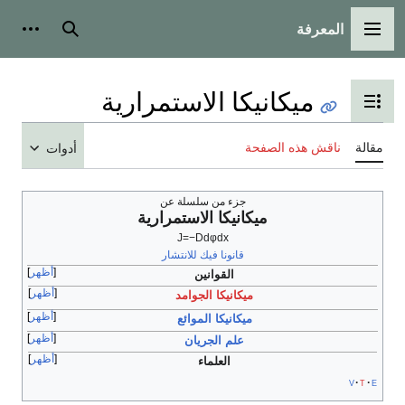
ة
بحث
أدوات شخصية
انيكا الاستمرارية
ل المحتويات
الصفحة
أدوات
جزء من سلسلة عن
ميكانيكا الاستمرارية
J
=
−
D
d
φ
d
x
قانونا فيك للانتشار
أظهر
القوانين
أظهر
ميكانيكا الجوامد
أظهر
ميكانيكا الموائع
أظهر
علم الجريان
أظهر
العلماء