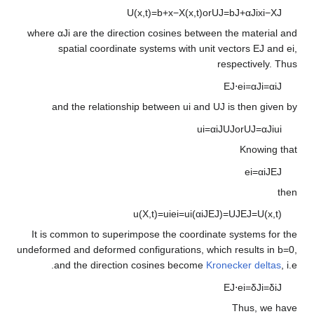
U
(
x
,
t
)
=
b
+
x
−
X
(
x
,
t
)
or
U
J
where
α
J
i
are the direction cosines between
spatial coordinate systems with unit 
r
and the relationship between
u
i
and
U
u
i
=
α
i
J
u
(
X
,
t
)
=
u
i
e
i
=
u
i
(
α
i
J
E
J
)
It is common to superimpose the coordinat
undeformed and deformed configurations, whic
and the direction cosines become
Kro