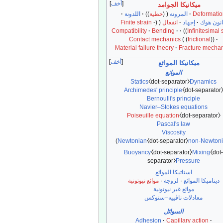
أخف
ميكانيكا الجوامد
Deformatio
المرونة
خطية
اللدونة
نون هوك
إجهاد
انفعال
Finite strain
Compatibility
Bending
Infinitesimal 
Contact mechanics
frictional
Material failure theory
Fracture mecha
أخف
ميكانيكا الموائع
الموائع
Statics
⧼dot-separator⧽
Dynamics
Archimedes' principle
⧼dot-separator
Bernoulli's principle
Navier–Stokes equations
Poiseuille equation
⧼dot-separator⧽
Pascal's law
Viscosity
)
Newtonian
⧼dot-separator⧽
non-Newton
Buoyancy
⧼dot-separator⧽
Mixing
⧼dot
separator⧽
Pressure
استاتيكا الموائع
ديناميكا الموائع
·
لزوجة
·
موائع نيوتونية
موائع غير نيوتونية
معادلات ناڤييه–ستوكس
السوائل
Adhesion
Capillary action