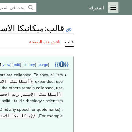
المعرفة
القائمة الرئيسية
قالب
:
ميكانيكا الاس
قالب
ناقش هذه الصفحة
Template documentation
[
view
] [
edit
] [
history
] [
purge
]
lists are collapsed. To show all lists
expanded, use
{{ميكانيكا الاستمرارية 
 the others remain collapsed, use
{{ميكانيكا الاستمرارية |expanded=
ame
solid
fluid
rheology
scientists
. (Omit any speech or quotemarks.)
For example,
{{ميكانيكا الاستمرارية |logy