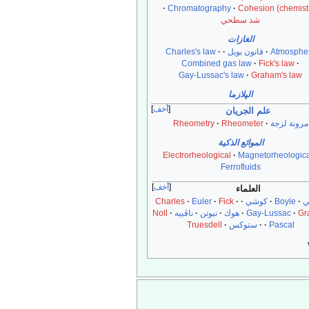
Chromatography
Cohesion (chemist
شد سطحي
الغازات
Atmosphe
قانون بويل
Charles's law
Combined gas law
Fick's law
Gay-Lussac's law
Graham's law
الپلازما
أخف
علم الجريان
مرونة لزجة
Rheometer
Rheometry
الموائع الذكية
Electrorheological
Magnetorheologic
Ferrofluids
أخف
العلماء
ي
Boyle
كوشي
Fick
Euler
Charles
Gr
Gay-Lussac
هوك
نيوتن
ناڤييه
Noll
Pascal
ستوكس
Truesdell