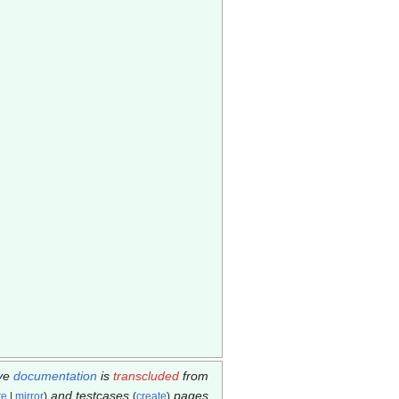
ve
documentation
is
transcluded
from
and testcases
pages.
te
|
mirror
)
(
create
)