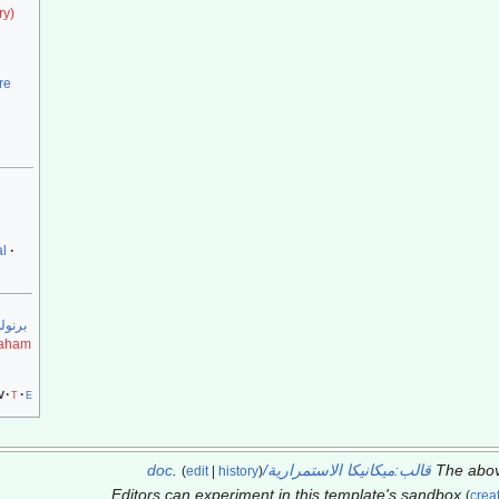
ry)
re
al
برنول
aham
v
t
e
The abo
قالب:ميكانيكا الاستمرارية/doc
.
(
edit
|
history
)
Editors can experiment in this template's sandbox
(
crea