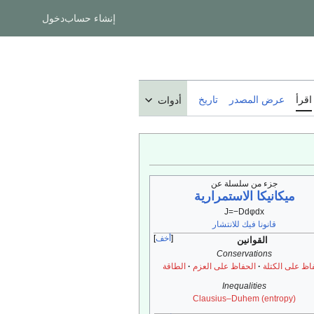
إنشاء حساب
دخول
اقرأ
عرض المصدر
تاريخ
أدوات
جزء من سلسلة عن
ميكانيكا الاستمرارية
J
=
−
D
d
φ
d
x
قانونا فيك للانتشار
أخف
القوانين
Conservations
اظ على الكتلة
الحفاظ على العزم
الطاقة
Inequalities
Clausius–Duhem (entropy)