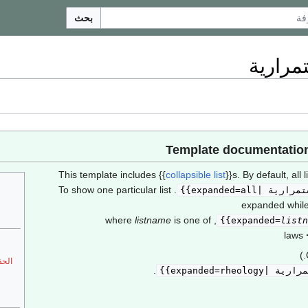
بحث
تمرارية
This template includes
{{
collapsible list
}}
s. By default, all 
. To show one particular list
|expanded=all}}
expanded while
listname
is one of
, where
}}
listn
laws
الحف
.
expanded=rheo}}