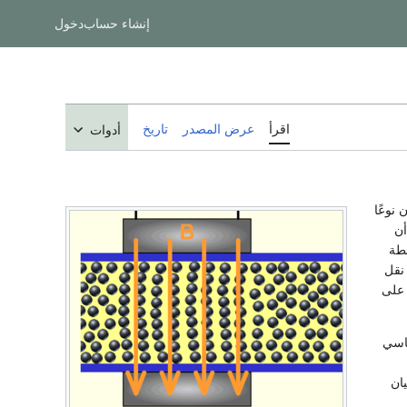
إنشاء حساب
دخول
اقرأ
عرض المصدر
تاريخ
أدوات
نوعًا
أن
شطة
نقل
 على
سائل MR بشكل أساسي
ان