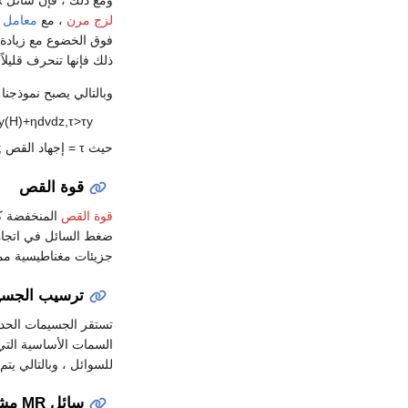
لزج مرن
، مع
معامل 
فوق الخضوع مع زيادة معدل القص. عل
ذلك فإنها تنحرف قليلاً بما ي
وبالتالي يصبح نموذجنا لسلوك MR ف
y
(
H
)
+
η
d
v
d
z
,
τ
>
τ
y
حيث
τ
= إجهاد القص ;
قوة القص
قوة القص
ضغط السائل في اتجاه المجال المغ
جزيئات مغناطيسية ممت
ترسيب الجسي
تستقر الجسيمات الحدي
السمات الأساسية التي يتم أخذ
للسوائل ، وبالتالي ي
سائل MR مشترك التوتر السطحي