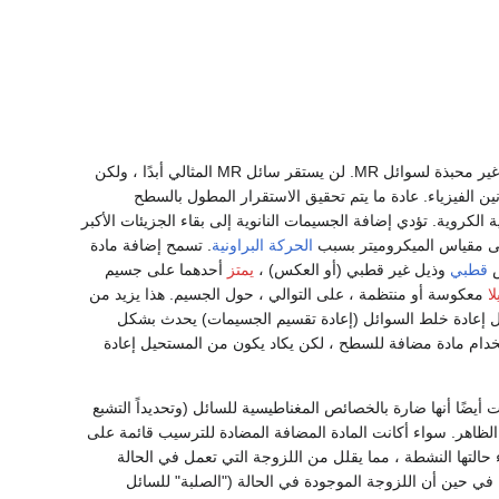
تعمل هذه الفاعلات السطحية على تقليل معدل ترسيب الجسيمات الحديدية ، والتي يعد ارتفاعها سمة غير محبذة لسوائل MR. لن يستقر سائل MR المثالي أبدًا ، ولكن
انين الفيزياء. عادة ما يتم تحقيق الاستقرار المطول بالسطح
كروية. تؤدي إضافة الجسيمات النانوية إلى بقاء الجزيئات الأكبر
على مقياس الميكروميتر بسبب
الحركة البراونية
. تسمح إضافة مادة
س
قطبي
وذيل غير قطبي (أو العكس) ،
يمتز
أحدهما على جسيم
ا
معكوسة أو منتظمة ، على التوالي ، حول الجسيم. هذا يزيد من
جعل إعادة خلط السوائل (إعادة تقسيم الجسيمات) يحدث بشكل
دام مادة مضافة للسطح ، لكن يكاد يكون من المستحيل إعادة
 التوتر السطحي مفيدة في إطالة معدل الاستقرار في سوائل MR ، فإنها تثبت أيضًا أنها ضارة بالخصائص المغناطيسية للسائل (وتحديداً التشبع
لظاهر. سواء أكانت المادة المضافة المضادة للترسيب قائمة على
 حالتها النشطة ، مما يقلل من اللزوجة التي تعمل في الحالة
في حين أن اللزوجة الموجودة في الحالة ("الصلبة" للسائل