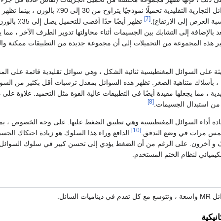
ميلًا نموذجيًا يتراوح من 30 إلى 90٪ بالوزن ، بينما تظهر السوائل المستندة إلى أسلاك متناهية الصغر
[7]
تظهر أيضًا حد
 بالإضافة إلى التشابك بين الجسيمات أثناء محاولتها تدوير الطرف الآخر ، مم
ر هذه المجموعة من التحميلات إلى أن مجموعة جديدة من التطبيقات ممكنة والتي
ة على السوائل المغنطيسية ثنائية الشكل ، وهي سوائل تقليدية قائمة على الم
ى 8٪ بالوزن ، بأسلاك متناهية الصغر. تظهر هذه السوائل بمعدل ترسبات أقل بكثير من
يدية ، مما يجعلها مفيدة أيضًا في التطبيقات عالية القوة مثل التخميد. علاوة عل
[8]
ادة أداء السوائل المغنطيسية وهي تطبيق الضغط عليها. على وجه الخصوص ،
[10]
س مرات في وضع التدفق.
الدافع وراء هذا السلوك هو زيادة احتكاك الج
 و آخرون. على الرغم من أن الضغط يؤدي إلى تحسن كبير في سلوك السوائل ال
لكيميائي لنظام الختم المستخدم.
ت السائل.
نيكية