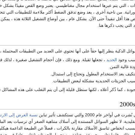
ات ، التي يتم عبرها استخدام مجال مغناطيسي. يعتبر وضع القص مفيدًا بشكل خ
ورانية. من ناحية أخرى ، يعد وضع تدفق الضغط أكثر ملاءمة للتطبيقات التي تت
 التي يجب ذكرها هنا.
ل الذكية ينظر إليها حقاً على أنها تحتوي على العديد من التطبيقات المحتملة ، إل
 بسبب وجود
الحديد
، تجعلها ثقيلة. ومع ذلك ، فإن أحجام التشغيل صغيرة ، لذلك فه
دة غالية الثمن.
كيف بعد الاستخدام المطول وتحتاج إلى استبدال.
يب الجزيئات الحديدية مشكلة لبعض التطبيقات.
جودة ، كما ذُكر أعلاه ، لكنها ستظل قليلة إلى أن يتم التغلب على هذه المشاكل (
ر عام 2000 والتي تستكشف تأثير تباين
نسبة العرض إلى الارتف
قليدية. لا تظهر السوائل المستندة إلى أسلاك متناهية الصغر أي ترسبات بعد الم
بسبب انخفاض تناسق الأسلاك مقارنة بالكرات ، فضلاً عن الطبيعة الداعمة هيكلياً 
ى ذلك ، فإنها تظهر مجموعة مختلفة من تحميل الجزيئات (تقاس عادةً في جزء من