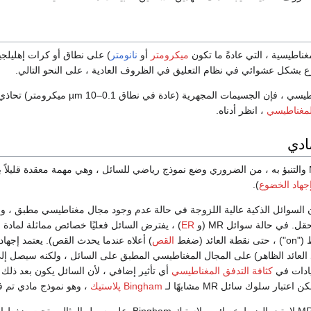
غناطيسية ، التي عادةً ما تكون
ميكرومتر
أو
نانومتر
) على نطاق أو كرات إهليلجي
ع بشكل عشوائي في نظام التعليق في الظروف العادية ، على النحو التالي.
عند تطبيق مجال مغناطيسي ، فإن الجسيمات المجهرية (عادة في ن
لمغناطيسي
، انظر أدناه.
ادي
لفهم سلوك سائل MR والتنبؤ به ، من الضروري وضع نموذج رياضي للسائل ، وهي مهمة معقدة قلي
جهاد الخضوع
).
كون السوائل الذكية عالية اللزوجة في حالة عدم وجود مجال مغناطيسي مطبق ، ول
ل. في حالة سوائل MR (و
ER
) ، يفترض السائل فعليًا خصائص مماثلة لمادة 
د (ضغط
القص
) أعلاه عندما يحدث القص). يعتمد إجهاد
د العائد الظاهر) على المجال المغناطيسي المطبق على السائل ، ولكنه سيصل إل
يادات في
كثافة التدفق المغناطيسي
أي تأثير إضافي ، لأن السائل يكون بعد ذلك 
عتبار سلوك سائل MR مشابهًا لـ
Bingham پلاستيك
، وهو نموذج مادي تم ف