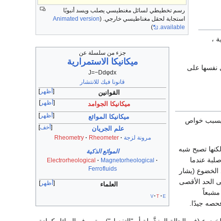
رسم تخطيطي لسائل مغنطيسي يصلب ويسد أنبوبًا
استجابة لحقل مغناطيسي خارجي. (
Animated version
)
available.
ة ،
جزء من سلسلة عن
ميكانيكا الاستمرارية
طاق 0.1–10 µm ميكرومتر) تحاذي نفسها على
J
=
−
D
d
φ
d
x
قانونا فيك للانتشار
أظهر
القوانين
أظهر
ميكانيكا الجوامد
أظهر
ميكانيكا الموائع
لاً بسبب خواص
أخف
علم الجريان
مرونة لزجة
Rheometer
Rheometry
كنها تصبح شبه
الموائع الذكية
صلبة عندما
Electrorheological
Magnetorheological
Ferrofluids
 الخضوع (يشار
ى الحد الأقصى
أظهر
العلماء
مشبعاً
v
t
e
حصه جيدًا.