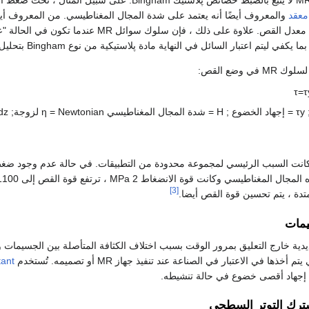
معقد
والمعروف أيضًا أنه يعتمد على شدة المجال المغناطيسي. من المعروف أيضًا أن سوا
اوة على ذلك ، فإن سلوك سوائل MR عندما تكون في الحالة "عدم تفعيل" هي أيضًا
كفي ليتم اعتبار السائل في النهاية مادة پلاستيكية من نوع Bingham بتحليل بسيط.
ي وضع القص:
τ
=
τ
y
τ
= إجهاد الخضوع ;
H
= شدة المجال المغناطيسي
= Newtonian لزوجة;
η
z
d
ناطيسي وكانت قوة الانضغاط 2 MPa ، ترتفع قوة القص إلى 1100 kPa.
[3]
دة ، يتم تحسين قوة القص أيضا.
مات
دية خارج التعليق بمرور الوقت بسبب اختلاف الكثافة المتأصلة بين الجسيمات وس
ها في الاعتبار في الصناعة عند تنفيذ جهاز MR أو تصميمه. تُستخدم
tant
تم إجهاد أقصى خضوع في حالة تنشيطه.