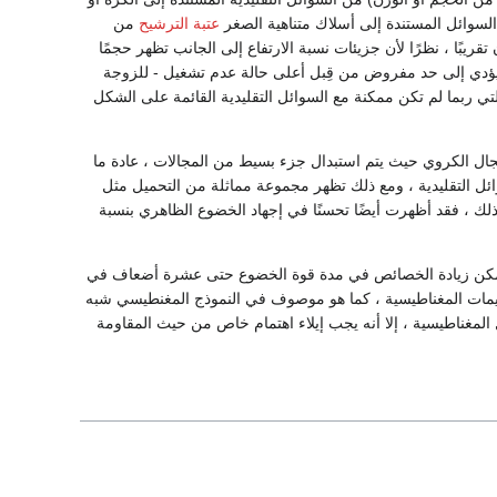
عتبة الترشيح
من
ًا أقصى للتحميل يصل إلى 35٪ بالوزن تقريبًا ، نظرًا لأن جزيئات نسبة الارتفاع إلى الجانب تظهر حجمًا
ا يؤدي إلى حد مفروض من قِبل أعلى حالة عدم تشغيل - للزوجة
 ربما لم تكن ممكنة مع السوائل التقليدية القائمة على الشكل
جال الكروي حيث يتم استبدال جزء بسيط من المجالات ، عادة ما
 السوائل التقليدية ، ومع ذلك تظهر مجموعة مماثلة من التحميل مثل
ى ذلك ، فقد أظهرت أيضًا تحسنًا في إجهاد الخضوع الظاهري بنسبة
 يمكن زيادة الخصائص في مدة قوة الخضوع حتى عشرة أضعاف في
سيمات المغناطيسية ، كما هو موصوف في النموذج المغنطيسي شبه
مغناطيسية ، إلا أنه يجب إيلاء اهتمام خاص من حيث المقاومة