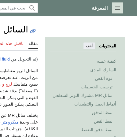
المعرفة
القائمة الرئيسية
السائل 
مقالة
ناقش هذه ال
المحتويات
أخف
(تم التحويل من
fluid
كيفية عمله
السلوك المادي
السائل الريو مغناطي
من الزيت. عند تعرضه 
قوة القص
يصبح متماسك
لزج و 
ترسيب الجسيمات
("المفعلة") بدقة شدي
سائل MR مشترك التوتر السطحي
القوة و التي يمكن ال
أنماط العمل والتطبيقات
التحكم. يمكن العثور على 
نمط التدفق
يختلف سائل MR عن
نمط القص
على وحدة
ميكرومتر
-
الكثافة). جزيئات الف
نمط تدفق الضغط
وعادة لن تستقر في الظ