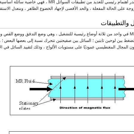
المنشط) هي أيضًا مصدر اهتمام رئيسي للعديد من تطب
لزوجة على الحالة المفعلة ، والحد الأقصى لإجهاد الخضوع الظاهر ، ومعدل الاستقر
ل والتطبيقات
يتم استخدام سوائل MR في واحد من ثلاثة أوضاع رئيسية للتشغيل ، وهي وضع التدفق ووض
الضغط بين لوحين ثابتين ؛ السائل بين صفيحتين تتحرك نسبة إلى بعضها البعض ؛
ن المجال المغنطيسي عموديًا على مستويات الألواح ، وذلك لتقييد السائل في الات