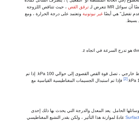
ئل MR تتعرض لـ
ترقق القص
، حيث تتناقص اللزوجة
غير نيوتونية
وتعتمد على درجة الحرارة ، ومع
v
d
هو تدرج السرعة في اتجاه z.
المنخفضة كانت السبب الرئيسي لمجموعة محدودة من التطبيقات. في حالة عدم وجود ضغط خارجي ، تصل قوة القص القصوى إلى حوالي 100 kPa. إذا تم
[2]
فإذا تم استبدال الجسيمات المغناطيسية القياسية مع
ائلها الحامل. يعد المعدل والدرجة التي يحدث بها ذلك إحدى
Surfac
عادةً لموازنة هذا التأثير ، ولكن بقدر التشبع المغناطيسي