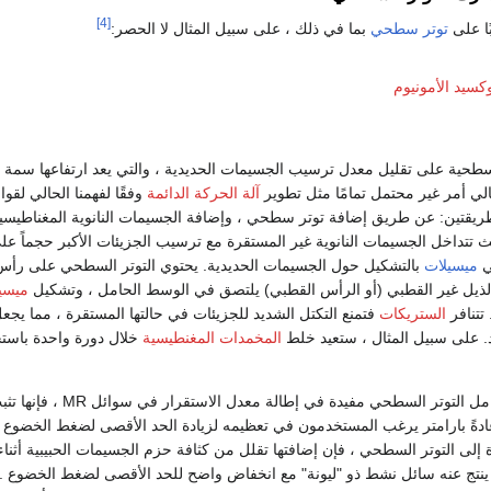
[4]
توتر سطحي
بما في ذلك ، على سبيل المثال لا الحصر:
كسيد الأمونيوم
الي أمر غير محتمل تمامًا مثل تطوير
آلة الحركة الدائمة
وفقًا لفهمنا الحالي لقو
يقتين: عن طريق إضافة توتر سطحي ، وإضافة الجسيمات النانوية المغناطيسية ال
 تتداخل الجسيمات النانوية غير المستقرة مع ترسيب الجزيئات الأكبر حجماً 
ي
ميسيلات
بالتشكيل حول الجسيمات الحديدية. يحتوي التوتر السطحي على رأ
لذيل غير القطبي (أو الرأس القطبي) يلتصق في الوسط الحامل ، وتشكيل
ميسيل
تتنافر
الستريكات
فتمنع التكتل الشديد للجزيئات في حالتها المستقرة ، مما ي
. على سبيل المثال ، ستعيد خلط
المخمدات المغنطيسية
خلال دورة واحدة باستخ
على الرغم من أن عوامل
دةً بارامتر يرغب المستخدمون في تعظيمه لزيادة الحد الأقصى لضغط الخضوع ا
 إلى التوتر السطحي ، فإن إضافتها تقلل من كثافة حزم الجسيمات الحبيبية أثناء
ا ينتج عنه سائل نشط ذو "ليونة" مع انخفاض واضح للحد الأقصى لضغط الخضوع . 