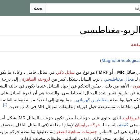
بحث
الريو-مغناطيسي
صفحة
)
Magnetorheological 
سي
سائل MR
، أو
MRF
) هو نوع من
سائل ذكي
في سائل حامل ، وعادة ما يكون 
لـ
مجال مغناطيسي
، يزيد السائل بشكل كبير من
لزوجته الظاهرة
، إلى درجة 
مرن
. الأهم من ذلك ، يمكن التحكم في إجهاد السائل عندما يكون في حالته الن
دة عن طريق تغيير شدة المجال المغناطيسي. والنتيجة هي أن قدرة السائل على 
تحكم فيها بواسطة
مغناطيس كهربائي
، مما يؤدي إلى العديد من تطبيقاته القائمة
[1]
مناقشات مستفيضة حول فيزياء وتطبيقات سوائل MR في كتاب حديث.
فيروفلويد
الذي يحتوي على جزيئات أصغر. تكون جزيئات ال
 وهي
كثيفة
بالنسبة لـ
حركة براونيان
لإبقائها معلقة (في السائل الناقل منخفض
يروفلويد هي في الأساس
جسيمات متناهية الصغر
يتم تعليقها بواسطة حركة براوني
روف العادية. نتيجة لذلك ، لهذين السائلين تطبيقات مختلفة للغاية.