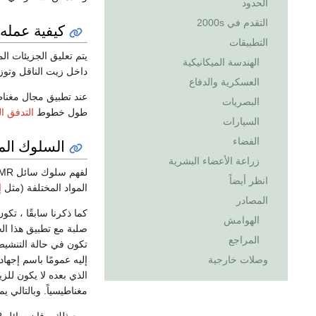
الحدود
التقدم في 2000s
كيفية عمله
التطبيقات
يتم تعليق الجزيئات الم
الهندسة الميكانيكية
داخل زيت الناقل وتوز
العسكرية والدفاع
البصريات
طول خطوط
التدفق ا
السيارات
الفضاء
السلوك الم
زراعة الأعضاء البشرية
انظر أيضاً
المواد المختلفة (مثل
إ
المصادر
كما ذكرنا سابقًا ، ت
الهوامش
صلبة مع تطبيق هذا الحق
المراجع
تكون في حالة التنشيط ("on") ، حتى نقطة العائ
إليه عمومًا باسم إجها
وصلات خارجية
الذي بعده لا يكون للز
مغناطيسياً. وبالتالي يمكن ا
ومع ذلك ، فإن سائل MR لا يتبع بالضبط خصائص پلاستيك Bingham. على سبيل المثال ، تحت ضغط الخضوع (في الحالة المنشَّطة أو "التفعيل") ، يتصرف السائل كمادة