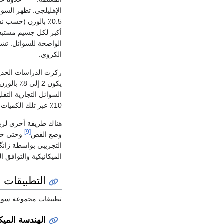
الإهليلجي. تظهر السوائل التجارية التقليدية تح
0.5٪ بالوزن (حسب نسبة العرض إلى الارتفاع).
أكبر لكل جسيم مستبعد
الواضحة للسوائل. تشي
الكروي.
ركزت الدراسات الحديث
يكون 2 إل
السوائل التجارية التقل
10٪ عبر تلك الكميات من استبدال الجسيمات.
هناك طريقة أخرى لزي
[9]
وضع القص
وحتى خم
التجريبي بواسطة ژانگ
الميكانيكية والتوافق ا
التطبيقات
تطبيقات مجموعة سوائل MR واسعة ، وتتوسع مع كل تقدم في ديناميا
الهندسة الميكا