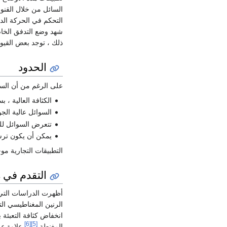
السائل من خلال القنو
التحكم في الحركة الد
ذلك ، توجد بعض القيود
الحدود
على الرغم من أن السوائ
الكثافة العالية ،
السوائل عالية الجو
تتعرض السوائل للت
يمكن أن يكون ترس
التطبيقات التجارية مو
التقدم في 2000s
أظهرت الدراسات التي نُشرت في أواخ
الرنين المغناطيسي الت
انخفاض كثافة التعبئة 
[6]
[5]
المغنطة.
علاوة عل