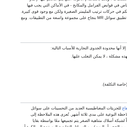
اص في قوابض الفرامل والمكابح - في الأماكن التي يجب فيها
حكم في حركات ترتيب المليمتر الصغيرة ولكن مع وجود قوى كبيرة.
شهد وضع التدفق الخاص هذا أقل تنفيذاً حتى الآن. بشكل عام ، بين أوضاع التشغيل الثلاثة هذه ، يمكن تطبيق سوائل MR بنجاح على مجموعة واسعة من التطبيقات. ومع
ا أنها محدودة الجدوى التجارية للأسباب التالية:
ذه مشكلة ، لا يمكن التغلب عليها.
خاصة التكلفة).
اع
للجزيئات المغناطيسية العديد من التحسينات على سوائل
لاحظة النوعية على مدى ثلاثة أشهر. تُعزى هذه الملاحظة إلى
لشبكة أسلاك متناهية الصغر يتم تجميعها معًا بواسطة بقايا
 الحجم أو الوزن) من السوائل التقليدية المستندة إلى الكرة أو