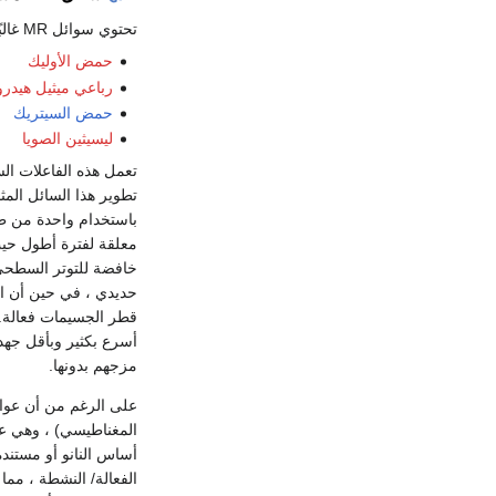
تحتوي سوائل MR غالبًا على
حمض الأوليك
رباعي ميثيل هيدرو
حمض السيتريك
ليسيثين الصويا
تطوير هذا السائل المث
باستخدام واحدة من طر
معلقة لفترة أطول حيث
خافضة للتوتر السطح
حديدي ، في حين أن ا
قطر الجسيمات فعالة. 
أسرع بكثير وبأقل جهد
مزجهم بدونها.
المغناطيسي) ، وهي عا
أساس النانو أو مستندة
الفعالة/ النشطة ، مم