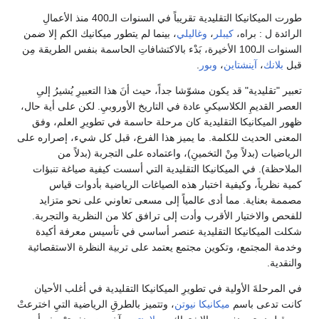
طورت الميكانيكا التقليدية تقريباً في السنوات الـ400 منذ الأعمالِ
الرائدة ل : براه،
كيبلر
،
وغاليلي
، بينما لم يتطور ميكانيك الكم إلا ضمن
السنوات الـ100 الأخيرة، بَدْء بالاكتشافاتِ الحاسمة بنفس الطريقة مِن
قبل
بلانك
،
آينشتاين
،
وبور
.
تعبير "تقليدية" قد يكون مشوّشا جداً، حيث أنَ هذا التعبيرِ يُشيرُ إلىِ
العصر القديمِ الكلاسيكيِ عادة في التاريخ الأوروبيِ. لكن على أية حال،
ظهور الميكانيكا التقليدية كان مرحلة حاسمة في تطويرِ العلم، وفق
المعنى الحديث للكلمة. ما يميز هذا الفرع، قبل كل شيء، إصراره على
الرياضيات (بدلاً مِنْ التخمينِ)، واعتماده على التجربة (بدلاً من
الملاحظة). في الميكانيكا التقليدية التي أسست كيفية صياغة تنبؤات
كمية نظرياً، وكيفية اختبار هذه الصياغات الرياضية بأدوات قياس
مصممة بعناية. مما أدى عالمياً إلى مسعى تعاوني على نحو متزايد
للفحص والاختيار الأقرب وأدت إلى ترافق كلا من النظرية والتجربة.
شكلت الميكانيكا التقليدية عنصر أساسي في تأسيس معرفة أكيدة
وخدمة المجتمع، وتكوين مجتمع يعتمد على تربية النظرة الاستقصائية
والنقدية.
في المرحلةَ الأولية في تطويرِ الميكانيكا التقليدية في أغلب الأحيان
كانت تدعى باسم
ميكانيكا نيوتن
، وتتميز بالطرقِ الرياضية التيِ اخترعتْ