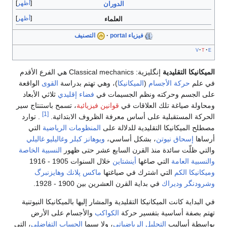
أظهر
الدوران
أظهر
العلماء
فيزياء portal
التصنيف
v
t
e
الميكانيكا التقليدية
إنگليزية:
Classical mechanics
هي الفرع الأقدم
في علم
حركة
الأجسام
(
الميكانيكا
)، وهي تهتم بدراسة
القوى
الواقعة
على الجسم وحركته ونظم الجسيمات في
فضاء إقليدي
ثلاثي الأبعاد
ومحاولة صياغة تلك العلاقات في
قوانين فيزيائية
، تسمح باستنتاج سير
[1]
الحركة المستقبلية على أساس معرفة الظروف الابتدائية.
. توارد
مصطلح الميكانيكا التقليدية للدلالة على
المنظومات الرياضية
التي
أرساها
إسحاق نيوتن
، بشكل أساسي،
ويوهانز كبلر
وغاليليو غاليلي
والتي ظلّت سائدة منذ القرن السابع عشر حتى ظهور
النسبية الخاصة
والنسبية العامة
التي صاغها
أينشتاين
خلال السنوات 1905 - 1916
وميكانيكا الكم
التي اشترك في صياغتها
ماكس پلانك
وهايزنبرگ
وشرودنگر
وديراك
في بداية القرن العشرين بين 1900 - 1928.
في البداية كانت الميكانيكا التقليدية والمشار إليها بالميكانيكا النيوتنية
تهتم بصفة أساسية بتفسير حركة
الكواكب
والأجسام على الأرض
بواسطة أساليب
التحليل الرياضياتي
، ولا سيما
الحساب التفاضلي
، التي