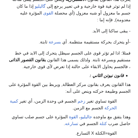
إذا لم توثر فية قوة خارجية و في تعبير يرجع إلى
گاليليو
إذا ما كان
جسم ما معزول أو شبه معزول (أي محصلة
القوى
المؤثرة عليه
معدومة), فإنه إما :
- يبقى ساكنا إلى الأبد.
-أو يتحرك بحركة مستقيمة منتظمة. أي
بسرعة
ثابتة.
فمثلا: اذا لم تؤثر قوى على الجسم سيظل يتحرك إلى الابد في خط
مستقيم وبسرعة ثابتة. ولذلك يسمى هذا القانون
بقانون القصور الذاتى
، فالجسم يحاول الابقاء على حالتة إذا تعرض لأى قوى خارجية.
قانون نيوتن الثاني :
هذا القانون يعرف بقانون مركز العطالة, ويربط بين القوة المؤثرة على
الجسم وطبيعة حركته وينص على أنه:
القوة تساوي تغير
زخم
الجسم في وحدة الزمن، أي تغير
كمية
الحركة
الجسم مع الزمن.
وهذا يتفق مع ماوجده
جاليليو
،
القوة
المؤثرة على جسم صلب تساوي
حاصل ضرب
كتلة
الجسم في
تسارعه
.
القوة=الكتلة X التسارع.