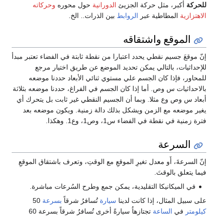
للحركة
أكبر، مثل حركة الجزيئ
الدورانية
حول محوره
وحركاته
الاهتزازية
المطاطية عبر
الروابط
بين الذرات.. الخ.
الموقع واشتقاقه
إنّ موقعَ جسيم نقطي يحدد اعتبارا من نقطة ثابتة في الفضاء تعتبر مبدأ
للإحداثيات، بالتالي يمكن تحديد الموضع عن طريق اختيار مرجع
للمحاور، فإذا كان الجسم علي مستوي ثنائي الأبعاد حددنا موضعه
بالاحداثيات س وص. أما إذا كان الجسم في الفراغ، حددنا موضعه بثلاثة
أبعاد س وص وع مثلا. وبما أن الجسيم النقطي غير ثابت بل يتحرك أي
يغير موضعه مع الزمن ويشكل بذلك دالة زمنية. ويكون موضعه بعد
فترة زمنية في نقطة في الفضاء س1، وص1، وع1. وهكذا.
السرعة
إنّ السرعةَ، أَو معدل تغيرِ الموقعِ مع الوقتِ، وتعرف باشتقاق الموقعِ
فيما يتعلق بالوقتَ.
في الميكانيكا التقليدية، يمكن جمع وطرح السُرعات مباشرة.
على سبيل المثال، إذا كانت لدينا
سيارة
تُسافرُ شرقاً
بسرعة
50
كيلومتر
في
الساعة
تجتازهاُ سيارةً أخرى تُسافرُ شرقاً بسرعة 60