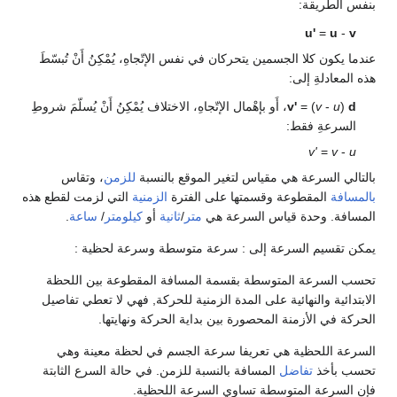
بنفس الطريقة:
u'
=
u
-
v
عندما يكون كلا الجسمين يتحركان في نفس الإتّجاهِ، يُمْكِنُ أَنْ تُبسّطَ
هذه المعادلةِ إلى:
d
)
u
-
v
= (
v'
، أَو بإهْمال الإتّجاهِ، الاختلاف يُمْكِنُ أَنْ يُسلّمَ شروطِ
السرعةِ فقط:
v'
=
v
-
u
بالتالي السرعة هي مقياس لتغير الموقع بالنسبة
للزمن
، وتقاس
بالمسافة
المقطوعة وقسمتها على الفترة
الزمنية
التي لزمت لقطع هذه
المسافة. وحدة قياس السرعة هي
متر
/
ثانية
أو
كيلومتر
/
ساعة
.
يمكن تقسيم السرعة إلى : سرعة متوسطة وسرعة لحظية :
تحسب السرعة المتوسطة بقسمة المسافة المقطوعة بين اللحظة
الابتدائية والنهائية على المدة الزمنية للحركة, فهي لا تعطي تفاصيل
الحركة في الأزمنة المحصورة بين بداية الحركة ونهايتها.
السرعة اللحظية هي تعريفا سرعة الجسم في لحظة معينة وهي
تحسب بأخذ
تفاضل
المسافة بالنسبة للزمن. في حالة السرع الثابتة
فإن السرعة المتوسطة تساوي السرعة اللحظية.