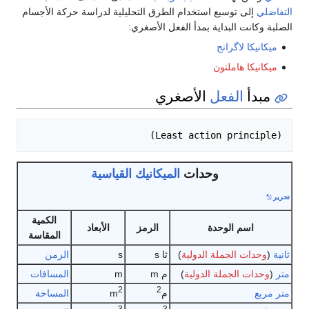
التفاضلي
إلى توسيع استخدام الطرق التحليلية لدراسة حركة الأجسام
الصلبة وكانت البداية بمدأ الفعل الأصغري:
ميكانيكا لاگرانج
ميكانيكا هاملتون
مبدأ
الفعل
الأصغري
(Least action principle)

وحدات
الميكانيك
القياسية
تحرير
الكمية
اسم الوحدة
الرمز
الأبعاد
المقاسة
ثانية
(
وحدات الجملة الدولية
)
ثا s
s
الزمن
متر
(
وحدات الجملة الدولية
)
م m
m
المسافات
2
2
متر مربع
م
m
المساحة
3
3