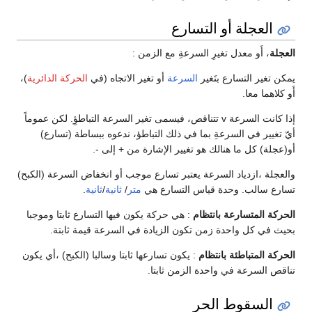
العجلة أو التسارع
العجلة
، أَو معدل تغيرِ السرعةِ مع الزمن :
يمكن تغير التسارع بتَغير
السرعة
أو تغير الاتجاه (في
الحركة الدائرية
)،
أَو كلاهما معا.
إذا كانت السرعة v تتناقص، فيسمى تغير السرعة التباطؤِ. لكن عموماً
أيّ تغيير في السرعةِ بما في ذلك التباطؤ، ندعوه ببساطة (تسارع)
أو(عجلة) كل ما هنالك هو تغيير الإشارة من + إلى -.
والعجلة ،ازدياد السرعة يعتبر تسارع موجب أو انخفاض السرعة (الكبح)
تسارع سالب. وحدة قياس التسارع هي
متر
/
ثانية
/
ثانية
.
الحركة المتسارعة بانتظام
: هي حركة يكون فيها التسارع ثابتا وموجبا
بحيث في كل واحدة زمن تكون الزيادة في السرعة قيمة ثابتة.
الحركة المتباطئة بانتظام
: يكون تسارعها ثابتا وسالبا (الكبح) ،أي يكون
تناقص السرعة في واحدة الزمن ثابتا.
السقوط الحر