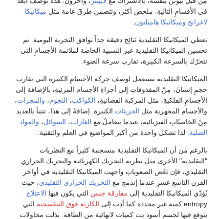
مِن قبل نيوتن بنفسه، بالاشتراك مع
لايبنتز
، وآخرون. هذه توْصف أبعد
في الأقسامِ التاليةِ. ملخص أكثر، وتتضمن طرقَ عامة مثل
ميكانيكا
لاغرانج
وميكانيكا هاميلتون
.
تعطي الميكانيكا التقليدية نَتائِج دقيقة جداً توافق التجربة اليومية. تم
تحسين الميكانيكا التقليدية عبر النسبية الخاصة لملائمة الأجسامِ التي
تتحرّك بالسرعة الكبيرة، تقارب سرعة الضوء.
الميكانيكا التقليدية تستعمل لوصف حركة الأجسامِ الكبيرة التي تقارب
حجمِ إنسانَ، مِنْ المقذوفاتِ إلى أجزاءِ الأجسام المرئيةِ، بالإضافة إلى
الأجسامِ الفلكيةِ، مثل المركبة الفضائيةِ،
الكواكب
،
النجوم
،
والمجرات
،
والأجسام المجهرية مثل
الجزيئات
الكبيرة. إضافةً إلى هذا، تتنبأ بالعديد
مِنْ الخاصيّاتِ الفيزيائية، عندما يتعاملُ مع
الغازات
،
السوائل
،
والمواد
الصلبة
. لذا تشكل واحدة من أكبر المواضيع في العلم والتقنية.
بالرغم من أن الميكانيكا التقليدية منسجمة كثيراً مع النظريات
"التقليدية" الأخرى مثل نظرية التحريك الكهربائية والتحريك الحراري
التقليدي، فإن بَعْض الصعوباتِ واجهت الميكانيكا التقليدية في أواخر
القرن التاسع عشرِ عندما إندمج مع
التحريك الحراري التقليدي
، حيث
يُؤدّي الميكانيكا التقليدية إلى
مفارقة جبس
التي يكون فيها
الاعتلاج
entropy كمية غير محددة كما أدت إلى
الكارثة فوق البنفسجية
التي
يتوقع فيها لجسم أسود بث كميات لانهائية من الطاقة. بذلت محاولات