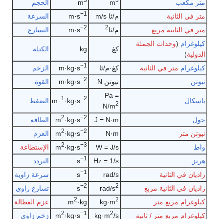
متر مكعب
m
m
الحجم
−1
متر في الثانية
م/ثا m/s
m·s
السرعة
−2
2
متر في الثانية مربع
م/ثا
m·s
التسارع
كيلوغرام
(
وحدات الجملة
كغ
kg
الكتلة
الدولية
)
−1
كيلوغرام
متر في الثانية
كغ·م/ثا
m·kg·s
الزخم
−2
نيوتن
نيوتن N
m·kg·s
القوة
Pa =
−1
−2
باسكال
·kg·s
m
الضغط
2
N/m
2
−2
جول
J = N·m
·kg·s
m
الطاقة
2
−2
نيوتن متر
N·m
·kg·s
m
العزم
2
−3
واط
W = J/s
·kg·s
m
الإستطاعة
−1
هرتز
Hz = 1/s
s
التردد
−1
راديان في الثانية
rad/s
s
سرعة زاوية
−2
2
راديان في الثانية مربع
rad/s
s
تسارع زاوي
2
2
كيلوغرام مربع متر
kg·m
·kg
m
عزم العطالة
2
−1
2
كيلوغرام مربع متر / ثانية
/s
kg·m
·kg·s
m
زخم زاوي