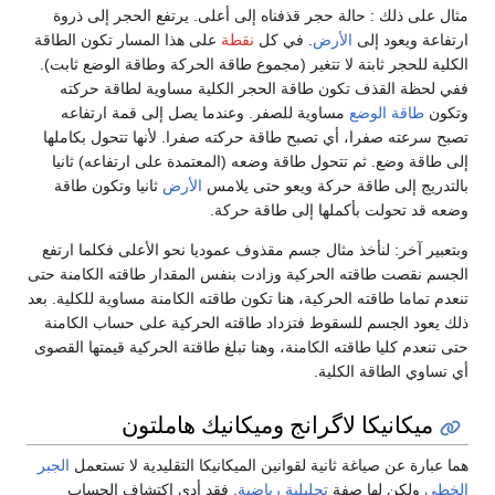
مثال على ذلك : حالة حجر قذفناه إلى أعلى. يرتفع الحجر إلى ذروة
ارتفاعة ويعود إلى
الأرض
. في كل
نقطة
على هذا المسار تكون الطاقة
الكلية للحجر ثابتة لا تتغير (مجموع طاقة الحركة وطاقة الوضع ثابت).
ففي لحظة القذف تكون طاقة الحجر الكلية مساوية لطاقة حركته
وتكون
طاقة الوضع
مساوية للصفر. وعندما يصل إلى قمة ارتفاعه
تصبح سرعته صفرا، أي تصبح طاقة حركته صفرا. لأنها تتحول بكاملها
إلى طاقة وضع. ثم تتحول طاقة وضعه (المعتمدة على ارتفاعه) ثانيا
بالتدريج إلى طاقة حركة ويعو حتى يلامس
الأرض
ثانيا وتكون طاقة
وضعه قد تحولت بأكملها إلى طاقة حركة.
وبتعبير آخر: لنأخذ مثال جسم مقذوف عموديا نحو الأعلى فكلما ارتفع
الجسم نقصت طاقته الحركية وزادت بنفس المقدار طاقته الكامنة حتى
تنعدم تماما طاقته الحركية، هنا تكون طاقته الكامنة مساوية للكلية. بعد
ذلك يعود الجسم للسقوط فتزداد طاقته الحركية على حساب الكامنة
حتى تنعدم كليا طاقته الكامنة، وهنا تبلغ طاقتة الحركية قيمتها القصوى
أي تساوي الطاقة الكلية.
ميكانيكا لاگرانج وميكانيك هاملتون
هما عبارة عن صياغة ثانية لقوانين الميكانيكا التقليدية لا تستعمل
الجبر
الخطي
ولكن لها صفة
تحليلية رياضية
. فقد أدى اكتشاف الحساب