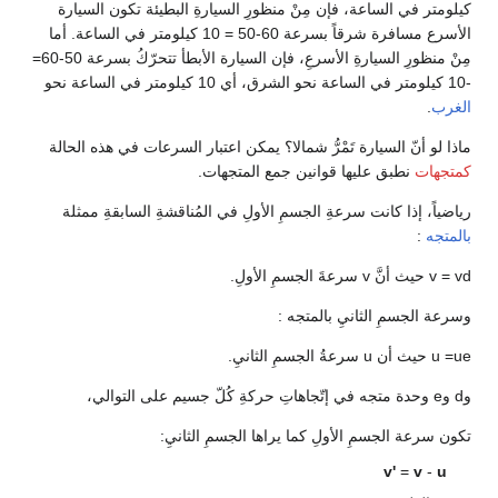
كيلومتر في الساعة، فإن مِنْ منظورِ السيارةِ البطيئة تكون السيارة
الأسرع مسافرة شرقاً بسرعة 60-50 = 10 كيلومتر في الساعة. أما
مِنْ منظورِ السيارةِ الأسرعِ، فإن السيارة الأبطأ تتحرّكُ بسرعة 50-60=
-10 كيلومتر في الساعة نحو الشرق، أي 10 كيلومتر في الساعة نحو
الغرب
.
ماذا لو أنّ السيارة تَمْرُّ شمالا؟ يمكن اعتبار السرعات في هذه الحالة
كمتجهات
نطبق عليها قوانين جمع المتجهات.
رياضياً، إذا كانت سرعةِ الجسمِ الأولِ في المُناقشةِ السابقةِ ممثلة
بالمتجه
:
v = vd حيث أنَّ v سرعةَ الجسمِ الأولِ.
وسرعة الجسمِ الثانيِ بالمتجه :
u =ue حيث أن u سرعةُ الجسمِ الثانيِ.
وd وe وحدة متجه في إتّجاهاتِ حركةِ كُلّ جسيم على التوالي،
تكون سرعة الجسمِ الأولِ كما يراها الجسمِ الثانيِ:
v'
=
v
-
u