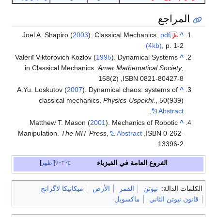
المراجع
Joel A. Shapiro (
2003
). Classical Mechanics.
pdf
^
(4kb)
, p. 1-2
Valeriĭ Viktorovich Kozlov (
1995
). Dynamical Systems
^
in Classical Mechanics.
Amer Mathematical Society
,
168(2) ,ISBN 0821-80427-8
A.Yu. Loskutov (
2007
). Dynamical chaos: systems of
^
classical mechanics.
Physics-Uspekhi.
, 50(939)
.
,
Abstract
Matthew T. Mason (
2001
). Mechanics of Robotic
^
Manipulation.
The MIT Press
,
Abstract
,ISBN 0-262-
13396-2
الفروع العامة في الفيزياء
e
t
v
أظهر
الكلمات الدالة:
نيوتن
القمر
الأرض
ميكانيكا لاگرانج
قانون نيوتن الثاني
ماكسويل