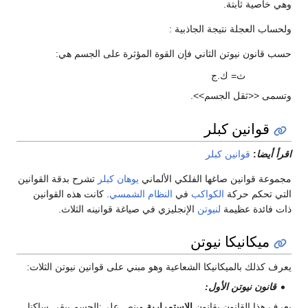
وهي خاصية ثابتة.
ولحساب العجلة نتيجة الجاذبية :
حسب قانون نيوتن الثاني فإن القوة المؤثرة على الجسم هي:
ث= ك.ج
وتسمى <<ثقل الجسم>>.
قوانين كبلر
اقرأ أيضا
:
قوانين كبلر
مجموعة قوانين صاغها الفلكي الألماني
يوهان كبلر
تشرح بدقة القوانين
التي تحكم حركة
الكواكب
في
النظام الشمسي
. كانت هذه القوانين
ذات فائدة عظيمة
لنيوتن
الإنجليزي في صياغة قوانينه الثلاث.
ميكانيكا نيوتن
يعرف كذلك بالميكانيكا الشعاعية وهو مبني على قوانين نيوتن الثلات:
قانون نيوتن الأول:
يعرف هذا القانون بقانون
الاستمرارية
وينص على:الجسم يبقى ساكنا