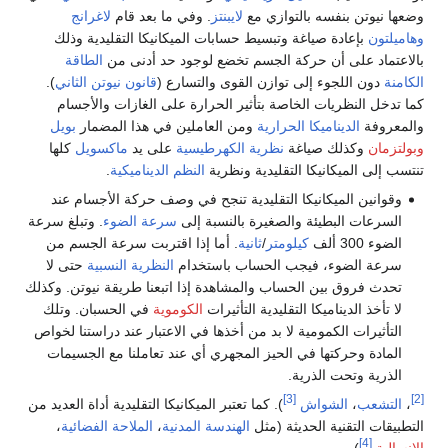
وضعها نيوتن بنفسه بالتوازي مع
لايبنتز
. وفي ما بعد قام
لاغرانج
وهاميلتون
بإعادة صياغة وتبسيط حسابات الميكانيكا التقليدية وذلك
بالاعتماد على أن حركة الجسم تخضع لوجود حد أدنى من
الطاقة
الكامنة
دون اللجوء إلى توازن القوى والتسارع (
قانون نيوتن الثاني
).
كما تدخل النظريات الخاصة بتأثير الحرارة على الغازات والأجسام
والمعروفة
الديناميكا الحرارية
ومن العاملين في هذا المضمار
بويل
وبولتزمان
وكذلك صياغة
نظرية الكهرطيسية
على يد
ماكسويل
كلها
تنتسب إلى الميكانيكا التقليدية ونظرية
النظم الديناميكية
.
وقوانين الميكانيكا التقليدية تنجح في وصف حركة الأجسام عند
السرعات البطيئة والصغيرة بالنسبة إلى
سرعة الضوء
. وتبلغ سرعة
الضوء 300 ألف
كيلومتر
/
ثانية
. أما إذا اقتربت سرعة الجسم من
سرعة الضوء، فيجب الحساب باستخدام
النظرية النسبية
حتى لا
تحدث فروق بين الحساب والمشاهدة إذا اتبعنا طريقة نيوتن. وكذلك
لا تأخذ الديناميكا التقليدية التأثيرات
الكوموية
في الحسبان. وتلك
التأثيرات الكمومية لا بد من أخذها في الاعتبار عند دراستنا لخواص
المادة وحركتها في الحيز المجهري أي عند تعاملنا مع الجسيمات
الذرية وتحت الذرية.
[3]
[2]
،
التشعب
،
الشواش
). كما تعتبر الميكانيكا التقليدية أداة العديد من
التطبيقات التقنية الحديثة (مثل
الهندسة المدنية
،
الملاحة الفضائية
،
[4]