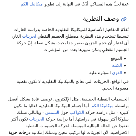
عدة لحَلّ هذه المشاكلِ أدّتْ في النهاية إلى تطويرِ
ميكانيك الكم
.
وصف النظرية
تُقدّمُ المفاهيمَ الأساسيةَ للميكانيكا التقليدية الخاصة بدراسة الغازات.
تبسيطا تستخدم هذه النظرية مصطلح
الجسيم النقطي
لجزيئات
الغاز،
أي اعتبار أن حجم الجزيئ صغير جدا بحيث يشكل نقطةِ. إنّ حركةَ
الجسيم النقطيِ يمكن تمييزها بعدد من المؤشرات :
الموقع
الكتلة
القوى
المؤثرة عليه.
في الواقع، الجزيئات التي تعالج بالميكانيكا التقليدية لا تكون نقطية
معدومة الحجم.
الجسيمات النقطية الحقيقية، مثل الإلكترونِ، توصف عادة بشكل أفضل
بواسطة
ميكانيكا الكم
. أما أجسام الميكانيكا التقليدية فغالبا ما تكون
كبيرة - مثل دراسة حركة
الكواكب
حول
الشمس
- وبالتالي تسلك
سلوكا أكثر سهولة في دراستها. أما دراسة حركة
الجزيئات
تكون أكثر
تعقيدا عن الحالة المثالية المبسطة لحركة الجسيمات النقطية
الافتراضية. لأن الجزيئات لها تركيب معين وتمتلك إمكانية
درجات حرية