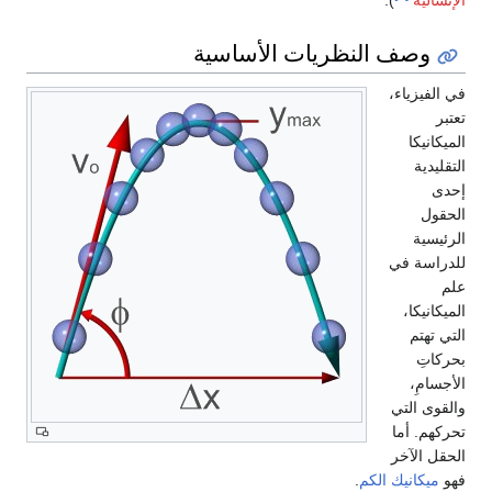
الإنسالية
).
وصف النظريات الأساسية
في الفيزياء،
تعتبر
الميكانيكا
التقليدية
إحدى
الحقول
الرئيسية
للدراسة في
علم
الميكانيكا،
التي تهتم
بحركاتِ
الأجسامِ،
والقوى التي
تحركهم. أما
الحقل الآخر
فهو
ميكانيك الكم
.