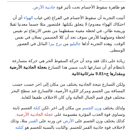
هو ظاهرة سقوط الأجسام تحت تأثير قوة
جاذبية الأرض
.
أثبتت التجربة أن سقوط الأجسام في الفراغ (في غياب
الهواء
أي أن
احتكاك الهواء معدوم) لا يتعلق بكتلتها. فلنتصور مثلا جسما معدنيا ثقيلا
وريشة طائر، في لحظة معينة نسقطهما من نفس الارتفاع ثم نقيس
لحظة وصولهما للأرض سوف نجد أن كلا الجسمين يصلان في نفس
الوقت. وهذه التجربة أداها
جاليليو
من
برج بيزا
المائل في العصور
الوسطى.
زيادة على ذلك فقد وجد أن حركة السقوط الحر هي حركة متسارعة
بانتظام أي أن تسارعها ثابت سمي هذا التسارع
بعجلة الجاذبية الأرضية
ومقدارها ج=9.81 متر/ثانية/ثانية
.
ولكن التسارع نتيجة الجاذبية يختلف من مكان إلى اخر حسب حسب
المسافة بين الجسم ومركز الكرة الأرضية، فالتسارع عند سطح البحر
مختلف فوق قمم الجبال العالية وان كان الاختلاف طفيفا للغاية.
ولذلك يختلف
وزن الجسم
من مكان إلى اخر ،لكن
كتلة
الجسم ثابتة
وتساوى قوة الجذب المؤثرة مقسومة على
عجلة الجاذبية الأرضية
.
كذلك يختلف وزن الجسم على
الأرض
عن وزنه على
القمر
مثلا، وذلك
لاختلاف قوة جاذبية القمر للجسم. والثابت بالنسبة للجسم هو
كتلته