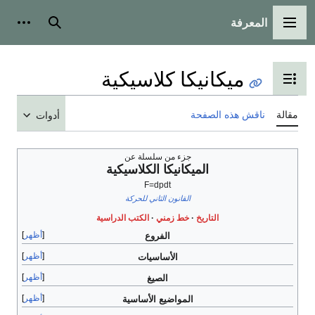
المعرفة
القائمة الرئيسية
بحث
أدوات
ميكانيكا كلاسيكية
تبديل عرض جدول المحتويات
مقالة
ناقش هذه الصفحة
أدوات
جزء من سلسلة عن
الميكانيكا الكلاسيكية
F
=
d
p
d
t
القانون الثاني للحركة
التاريخ
خط زمني
الكتب الدراسية
أظهر
الفروع
أظهر
الأساسيات
أظهر
الصيغ
أظهر
المواضيع الأساسية