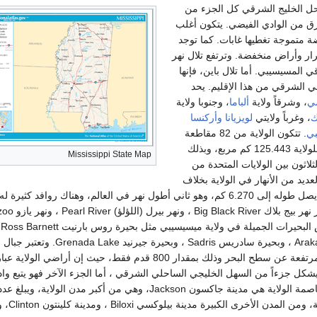
ل الخليج الشرقي كل الجزء من
شرق من الوادي الفيضي. يتكون أغلب
ة متموجة تغطيها غابات. كما توجد
ر وأراض منخفضة. وترتفع تلال نهر
لمسيسيبي. أما تلال باين، فإنها
ي الشرقي من هذا الإقليم. يحد
ي
، وشرقاً ولاية
ألباما
، وجنوبا ولاية
ك
، وغرباً ولايتي
لويزيانا
وأركنسا
بي
. تتكون الولاية من 82 مقاطعة
وتبلغ المساحة الكلية للولاية 125.443 كم مربع، وبذلك
Mississippi State Map
لثلاثون بين الولايات المتحدة من
ديد من الأنهار في الولاية بخلاف
نهر الميسيسيبي الذي يصل طوله إلى 6.270 كم، وهو ثاني أطول نهر في العالم، وهناك روافد كثيرة
الولاية،ومن هذه الأنهار نهر بيج بلاك ig Black River
River ، كما
وبحيرة اركباتل Arakabatal ، وبحيرة سادريس Sadris ، وبحيرة جيرنيد e
Woodall أعلى أرض مرتفعة عن سطح البحر وذلك بمقدار 800 قدم فقط، حيث إن أراضي الول
شكل جزءاً من السهل الخليجي الساحلي الشرقي ، أما الجزء الآخر فهو يتبع واد
المسيسبي الخصب. عاصمة الولاية هي مدينة جاكسون Jackson، وهي من أكبر مدن الولاية، ويبلغ عد
سكانها 184.256 نسمة، ومن ا