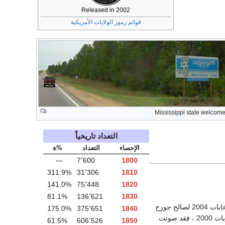
Released in 2002
قوائم رموز الولايات الأمريكية
Mississippi state welcome
التعداد تاريخياً
الإحصاء
التعداد
%±
—
7٬600
1800
311.9%
31٬306
1810
141.0%
75٬448
1820
81.1%
136٬621
1830
يبلغ نصيب الولاية 6 أصوات من إجمالي أصوات المجمع الانتخاب ( 538 صوت)، وصوتت الولاية في انتخابات 2004 لصالح جورج
175.0%
375٬651
1840
بوش بنسبة 60 % أو 671.084 ، في مقابل 40 % أو 445.608 لصالح منافسه جون كيري. أما في انتخابات 2000 ، فقد صوتت
61.5%
606٬526
1850