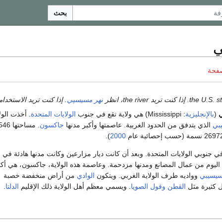
بحث
صفحة
نهر مسيسپي
. إذا كنت تريد الاستخدا
(
بالإنجليزية
: Mississippi) هي ولاية تقع في جنوب
الولايات المتحدة
. أخذت الول
بي
الذي يتدفق من الحدود الغربية. عاصمتها وأكبر مدنها
جاكسون
. مساحت
).
2000
ي جنوبي الولايات المتحدة. وبعد أن كانت ديار مزارعين وكانت مدنها هادئة في
اليوم من عمال المصانع ومدنها مزدحمة. وعاصمة هذه الولاية، جاكسون، هي أكب
سيسيبي
وواديه طرف الولاية الغربي. ويتكون
الوادي
من أراض منخفضة خصبة
ل كثيرة مثل
القطن
وفول الصويا
. ويسمي معظم أهل الولاية ذلك الإقليم
الدلتا
.