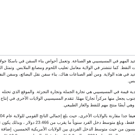
حيد المهم في المسيسيبي هو الصناعة. وتعمل أحواض بناء السفن في باسكا جولا
ت النفط. كما تنتشتر في الولاية معامل تعليب اللحوم ومصانع الملابس. وتمثل ال
يد في هذه الولاية. ومن أهم الصناعات هناك، بناء سفن نقل البضائع، وسفن الن
ابس.
دية قيمة في المسيسيبي هي تجارة الجملة وتجارة التجزئة. والموقع الذي تحتله
يجعل منها مركزاً تجاريًا مهمًا. تتقدم المسيسيبي الولايات الأخرى في إنتاج 
هي أيضًا منتج مهم للنفط والغاز الطبيعي.
يعتبر اقتصاد الولاية ضعيفا جدا مقارنة بالولايات الأ
حوالي 72 بليون دولار فقط، وبلغ متوسط دخل الفرد سنوياً ما يقرب من 23.466 دولا
لخمسون من حيث متوسط الدخل الفردي بين الولايات الأمريكية الخمسين، إضافة 