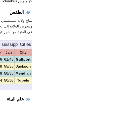
كولمبوس Columbus.
الطقس
مناخ ولاية ميسيسيبي 
في الفترة من شهر فبر
ssissippi Cities
b
Jan
City
46
61/43
Gulfport
38
55/35
Jackson
38
58/35
Meridian
34
50/30
Tupelo
علم البيئة