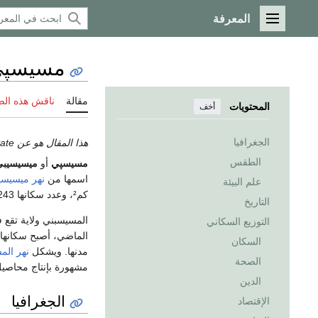
المعرفة
القائمة الرئيسية
مسيسپي
مقالة
ناقش هذه ال
المحتويات
أخف
الجغرافيا
هذا المقال هو عن the U.S. state. إذا كنت تريد the river، انظر
الطقس
مسيسپي
أو
ميسيسيبي
اسمها من
نهر ميسيسي
علم البيئة
كم²، وعدد سكانها 2697243 نسمة (حسب إحصائية عام
التاريخ
المسيسبني ولاية تقع ف
التوزيع السكاني
الماضي، أصبح سكانها 
السكان
مدنها. ويشكل
نهر الم
الصحة
مشهورة بإنتاج محاصي
الدين
الجغرافيا
الإقتصاد