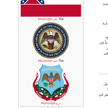
المتحدة
The
علم Mississippi
ارة
صبح
اً في
في
The
ختم Mississippi
ذلك تحتل
أوروبية، 36.8
نسبة الفقر في
درع Mississippi