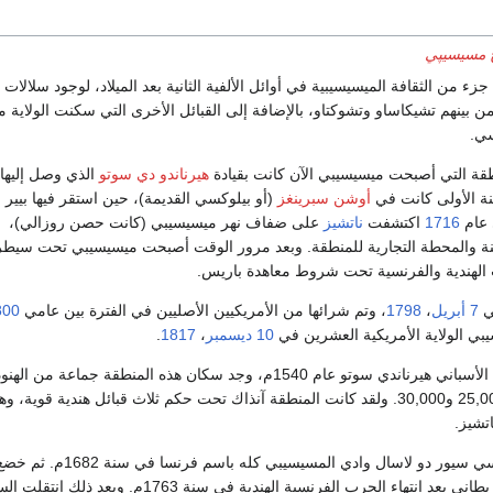
خ مسيسيپي
ء من الثقافة الميسيسيبية في أوائل الألفية الثانية بعد الميلاد، لوجود سلالات 
من بينهم تشيكاساو وتشوكتاو، بالإضافة إلى القبائل الأخرى التي سكنت الولاية م
سي.
نطقة التي أصبحت ميسيسيبي الآن كانت بقيادة
هيرناندو دي سوتو
الذي وصل إليها 
ة الأولى كانت في
أوشن سبرينغز
(أو بيلوكسي القديمة)، حين استقر فيها بيير ل
 عام
1716
اكتشفت
ناتشيز
على ضفاف نهر ميسيسيبي (كانت حصن روزالي)،
منة والمحطة التجارية للمنطقة. وبعد مرور الوقت أصبحت ميسيسيبي تحت سيطر
الهندية والفرنسية تحت شروط معاهدة باريس.
ي
7 أبريل
،
1798
، وتم شرائها من الأمريكيين الأصليين في الفترة بين عامي
800
ي الولاية الأمريكية العشرين في
10 ديسمبر
،
1817
.
عندما وصل المكتشف الأسباني هيرناندي سوتو عام 1540م، وجد سكان هذه المنطقة جماعة من الهن
تتراوح أعدادهم بين 25,000 و30,000. ولقد كانت المنطقة آنذاك تحت حكم ثلاث قبائل هندية قوية، 
تشيز.
احتل المكتشف الفرنسي سيور دو لاسال وادي المسيسيبي كله با
المسيسيبي للحكم البريطاني بعد انتهاء الحرب الفرنسية الهندية في سنة 1763م. وبعد 