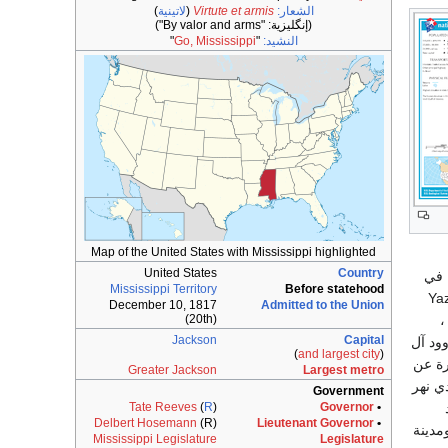
الشعار:
Virtute et armis
(
لاتينية
)
(إنگليزية:
"By valor and arms"
)
النشيد:
"
Go, Mississippi
"
Map of the United States with Mississippi highlighted
United States
Country
 له في
Mississippi Territory
Before statehood
B ، ونهر بيرل (اللؤلؤ) Pearl River ، ونهر يازو Yazoo
December 10, 1817
Admitted to the Union
(20th)
 توجد بعض البحيرات الجميلة في ولاية ميسيسيبي مثل بحيرة روس بارنيت Ross Barnett ،
Jackson
Capital
Grenada Lak. وتعتبر جبال وود آل
)
and largest city
(
اية عبارة عن
Greater Jackson
Largest metro
ي نهر
Government
Tate Reeves
(
R
)
Governor
•
د
Delbert Hosemann
(R)
Lieutenant Governor
•
لمدن الأخرى الكبيرة مدينة بيلوكسي Biloxi ، ومدينة كلينتون Clinton، ومدينة
Mississippi Legislature
Legislature