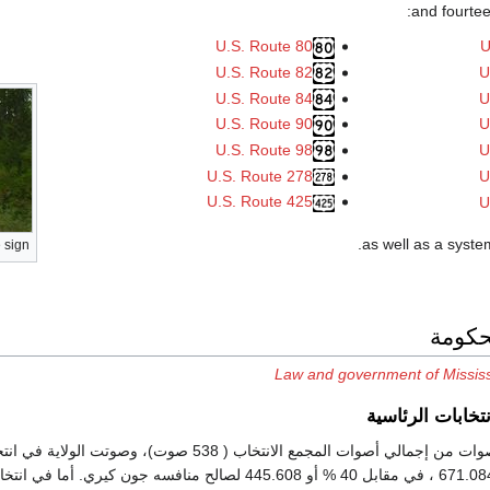
:
and fourte
U.S. Route 80
U
U.S. Route 82
U
U.S. Route 84
U
U.S. Route 90
U
U.S. Route 98
U
U.S. Route 278
U
U.S. Route 425
U
.
as well as a syste
 sign
حكومة
Law and government of Mississ
خابات الرئاسية