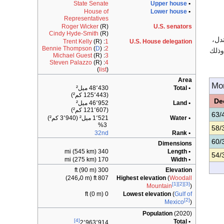
State Senate
Upper house
•
House of
Lower house
•
Representatives
Roger Wicker
(R)
U.S. senators
Cindy Hyde-Smith
(R)
دل،
Trent Kelly
(R)
:
1
U.S. House delegation
Bennie Thompson
(
D
)
:
2
ية إلى بعض الأعاصير القوية وخصوصا الحلزونية منها المعروف باسم التورنيدو Tornado وذلك
Michael Guest
(R)
:
3
Steven Palazzo
(R)
:
4
(
list
)
Area
Mon
• Total
48٬430 ميل²
(125٬443 كم²)
De
• Land
46٬952 ميل²
(121٬607 كم²)
63/
• Water
1٬521 ميل² (3٬940 كم²)
3%
58/
32nd
• Rank
60/
Dimensions
340 mi (545 km)
• Length
54/
170 mi (275 km)
• Width
300 ft (90 m)
Elevation
807 ft (246٫0 m)
Highest elevation
(
Woodall
[1]
[2]
[3]
Mountain
)
0 ft (0 m)
Lowest elevation
(
Gulf of
[2]
Mexico
)
Population
(2020)
[4]
• Total
2٬963٬914