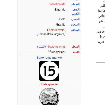
صناعة نسبة 10.8 % من
الطعام
Sweet potato
المحاصيل التي
الحجر
Emerald
عددها
الكريم
لأخرى فتأتي
المعدن
Gold
أفقر
الصخرة
Granite
ب
الصدَفة
Eastern oyster
وخاصة
(Crassostrea virginica)
تل المرتبة الثانية بعد ولاية نيفادا Nevada
ر يوميا خلال فترة
الشعار
Virtute et armis
(
لاتينية
)
[6]
اللعبة
Teddy Bear
State route marker
State quarter