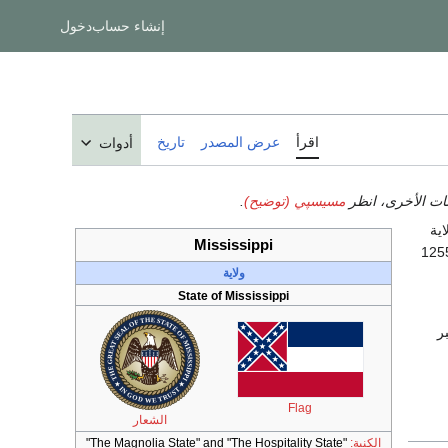
إنشاء حساب
دخول
اقرأ
عرض المصدر
تاريخ
أدوات
مات الأخرى، انظر
مسيسپي (توضيح)
.
اية
Mississippi
ها 125546
ولاية
State of Mississippi
ر
Flag
الشعار
الكنية:
"The Magnolia State" and "The Hospitality State"