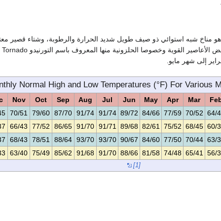
هو مناخ شبه استوائي ذو صيف طويل شديد الحرارة والرطوبة، وشتاء قصير معت
وتتعرض الولا
اير إلى شهر مايو.
thly Normal High and Low Temperatures (°F) For Various Mi
c
Nov
Oct
Sep
Aug
Jul
Jun
May
Apr
Mar
Fe
45
70/51
79/60
87/70
91/74
91/74
89/72
84/66
77/59
70/52
64/
37
66/43
77/52
86/65
91/70
91/71
89/68
82/61
75/52
68/45
60/
37
68/43
78/51
88/64
93/70
93/70
90/67
84/60
77/50
70/44
63/
33
63/40
75/49
85/62
91/68
91/70
88/66
81/58
74/48
65/41
56/
[1]