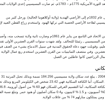
إلى الولايات المتحدة بعد الثورة الأمريكية 1775م – 1783م، ثم صارت المسيسيبي إحدى الولايات 
انتقل أكثر الهنود بحلول عام 1832م إلى الأراضي الهندية (ولاية أوكلاهوما الحالية). ورحل كثير من
يبي لفلاحة الأراضي الخصبة التي تركها الهنود. واستخدم زراع القطن العبيد لإد
انفصلت المسيسيبي عن الاتحاد في التاسع من يناير عام 1861م وصارت ثانية ولاية تنسحب منه، وأ
ن المسيسيبي ـ رئيسًا للتحالف. ولقد شهدت سنوات القرن العشرين الأولى تقدم
تعليم، وقوبلت جهود دعاة الحقوق المدنية في سبيل الاندماج بشيء من العنف في
لعشرين. وفي منتصف الثمانينيات من القرن العشرين استخدم ربع عمال الولاية 
مال الزراعيين كانوا عاطلين عن العمل.
كاني
حسب إحصائيات عام 2004 ، يبلغ عدد سكان ولاية مسيبسيي 184.256 نسمة وبذلك تحتل المرتبة 31
والثلاثين بالنسبة لتعداد السكان، أما الكثافة السكانية فهي 23.42 شخص في الكيلومتر المربع وب
المركز 32 من حيث الكثافة السكانية، أما التقسيم العرقي للسكان فهو 60 % من أصول 
أمريكيون أفارقة، و0.8% آسيويون، و 1.5 % لاتينيون، و0.4 سكان أصليون أو هنود حمر. وتبلغ 