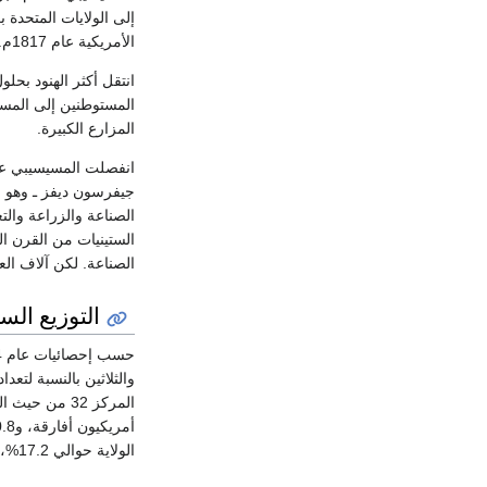
الأمريكية عام 1817م.
المستوطنين إلى المسيس
المزارع الكبيرة.
جيفرسون ديفز ـ وهو م
الصناعة والزراعة وال
الستينيات من القرن ا
الصناعة. لكن آلاف الع
التوزيع الس
الولاية حوالي 17.2%، ومن يمتلكون منازلهم 74 % من عائلات الولاية.