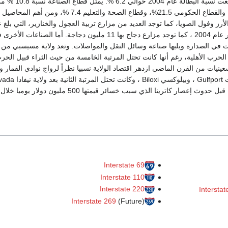
واشنطن العاصمة. وبلغت نسبة البطالة عام 2004 حوالي 6.2 %. يمثل قطاع ال
إجمالي الناتج القومي، والقطاع الحكومي 21.5%، وقطاع الصحة والتعليم 7.4 %، ومن أهم 
الأرز وفول الصويا، كما توجد العديد من مزارع تربية العجول والخنازير، التي بلغ 
حوالي 315.000 خنزير عام 2004 ، كما توجد مزارع دجاج بها 11 مليون دجاجة. أما الصناعات ا
ث في الصدارة ويليها صناعة وسائل النقل والمواصلات. وتعد ولاية مسيسبي من 
ذ الحرب الأهلية، رغم أنها كانت تحتل المرتبة الخامسة من حيث الثراء قبيل الحر
سعينيات من القرن الماضي ازدهر اقتصاد الولاية نسبيا نظراً لرواج نوادي القمار 
في مدينتي جلف بورت Gulfport ، وبيلوكسي Biloxi ، وكانت تح
في مجال القمار وذلك قبل حدوث إعصار كاترينا الذي سبب خسائر قيمتها 500 مليون دولا
Interstate 69
Interstate 110
Interstate 220
Interstat
Interstate 269
(Future)