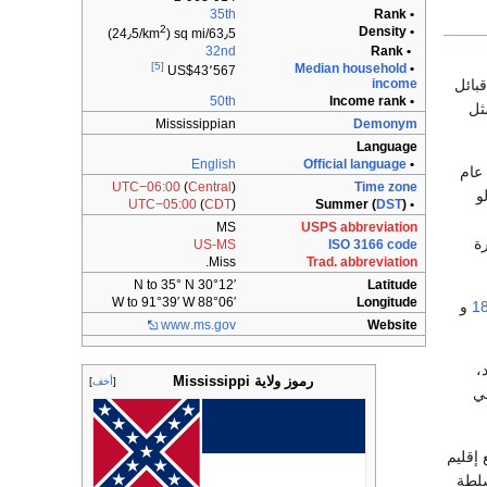
35th
• Rank
2
• Density
)
63٫5/sq mi (24٫5/km
32nd
• Rank
[5]
Median household
•
US$43٬567
قبائل
income
50th
• Income rank
ثل
Mississippian
Demonym
Language
English
Official language
•
عام
UTC−06:00
(
Central
)
Time zone
و
UTC−05:00
(
CDT
)
DST
)
• Summer (
MS
USPS abbreviation
ة
US-MS
ISO 3166 code
Miss.
Trad. abbreviation
30°12′ N to 35° N
Latitude
88°06′ W to 91°39′ W
Longitude
1
و
www
.ms
.gov
Website
ود،
رموز ولاية Mississippi
أخف
وهي
سم فرنسا في سنة 1682م. ثم خضع إقليم
ذلك انتقلت السلطة