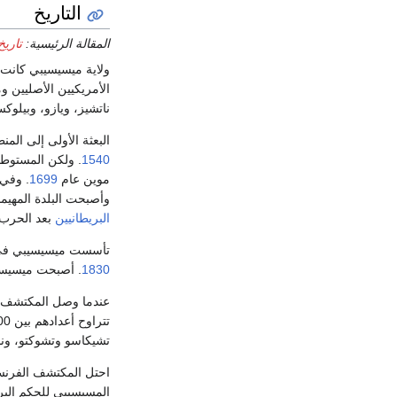
التاريخ
المقالة الرئيسية:
تاري
ولاية ميسيسيبي كانت جز
الأمريكيين الأصليين و
ناتشيز، ويازو، وبيلوك
البعثة الأولى إلى الم
1540
. ولكن المستوطن
موين عام
1699
. وفي
وأصبحت البلدة المهي
البريطانيين
بعد الحرب 
تأسست ميسيسيبي ف
1830
. أصبحت ميسيسيب
تشيكاسو وتشوكتو، ونا