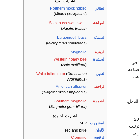
الشارات الحية
الطائر
Northern mockingbird
)
Mimus polyglottos
(
الفراشة
Spicebush swallowtail
)
Papilio troilus
(
السمكة
Largemouth bass
)
Micropterus salmoides
(
الزهرة
Magnolia
الحشرة
Western honey bee
 في
)
Apis mellifera
(
صناعة
الثديي
Odocoileus
(
White-tailed deer
فط،
virginianus
)
الزاحف
American alligator
)
Alligator mississippiensis
(
الدجاج
الشجرة
Southern magnolia
)
Magnolia grandiflora
(
الشارات الجامدة
خرى، حيث بلغ إجمالي الناتج القومي للولاية عام 2004
المشروب
Milk
ر ، وبذلك يكون ترتيب
الألوان
red and blue
إلى
الرقصة
Clogging