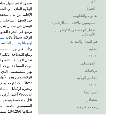
النقل
يغطي إقليم سهل ساح
الطرق
الولاية الواقع إلى ال
الإقليم من تلال منخفض
القانون والحكومة
في السهل الساحلي برا
مسيسبي والانتخابات الرئاسية
تنيسي في شمال شرقي ا
تمثيل الولاية في الكونغرس
ترتفع في الجزء الجنوب
الأمريكي
الولاية شمالاً ولاية
تنس
أهم المدن والبلدات
لويزيانا
وخليج المكسي
التعليم
وذلك عبر
نهر المسيس
الثقافة
تحتل المرتبة الثانية وا
الموسيقى
حيث المساحة. يوجد الع
الرياضات
مشاهير الولاية
الثقافة
أنظر أيضا
المصادر
تلال منخفضة وبعضها ي
وصلات خارجية