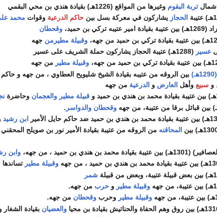
 شمال
تربة البقوم
وغيرها من المواقع (1226هـ) بقيادة هندي بن محي البقمي
الحجاز
يشاركون في معركة بسل بين
حاكم الدرعية
وقوات
محمد علي
تركي بن حميد،
وقحطان
وقبيلة مطيرمن
جهه
ى
عسير
(1288هـ) عتيبة الحجاز يشاركون حملة الشريف على عسير
وقبيلة مطير
من جهه
)
بين الروقه من عتيبه بقيادة الشيخ شليويح العطاوي ، من جهه و حاكم 
و
سبيع
وأهل
العارض
و
الدرعية
من جهه
قبيلة مطير
والعجمان
وحاضرة
نج
وقحطان
والدواسر
.
ابن رشيد
و
المحاقنه
من الروقه من عتيبة بقيادة الأمير نور بن صويلح المحقني
محمد بن هندي بن حميد ، من جهه،
وابن رش
وقبيلة مطير
تساندها
ق
شمر
وقبيلة مطير
و
حرب
من جهه.
وقبيلة مطير
وحرب
وقحطان
من جهه.
والعضيان
بقيادة الشغار 