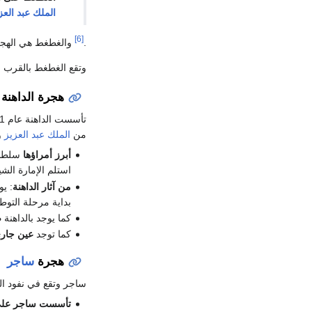
الملك عبد العز
[6]
.
والغطغط هي الهجرة
وتقع الغطغط بالقرب
هجرة الداهنة
من
الملك عبد العزيز
ول
أبرز أمراؤها
سلطان 
استلم الإمارة ال
من آثار الداهنة
: ي
بداية مرحلة التوطين إلى الهجرة، وقد شهد هذ
كما يوجد بالداهنة
ص
كما توجد
عين جار
هجرة
ساجر
ساجر وتقع في نفود ا
تأسست ساجر على 