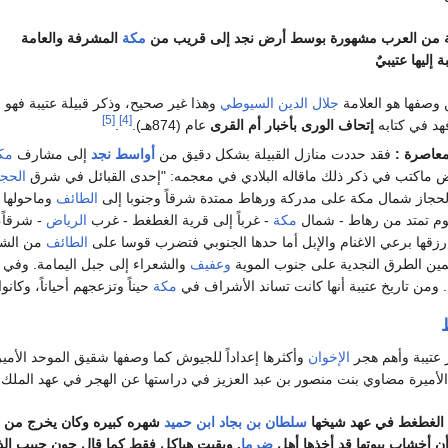
يلة من العرب مشهورة بوسط أرض نجد إلى قريب من
مكة
المشرفة والعامة
إليها عتيبيٌ
وصفها هو العلامة
جلال الدين السيوطي
وهذا غير صحيح، وذكر قبيلة عتيبة فهو 
[5]
[4]
هد في كتابه
إتحاف الورى بأخبار أم القرى
عام (874هـ).
.
لمعاصرة :
فقد حددت منازل القبيلة بشكل دقيق من
أواسط نجد
إلى مشارف
مك
 ماكتب في ذكر ذلك ماقاله البلادي في معجمه: "إحدى القبائل في شرق
الحجا
الحجاز شمال مكة على مدركة ورهاط ممتدة شرقاً وجنوبا إلى
الطائف
وماحولها 
ليوم تمتد من رهاط - شمال
مكة
- غرباً إلى قرية الغطغط - غرب
الرياض
- شرقاً،
 رزقها برعي الاغنام والإبل أما حدها الجنوبي فتضرب قوسا على
الطائف
من الش
يمين الطرق النجدية على جنوب الموية
وعفيف
والشعراء إلى جبل اليمامة. وفي
ومن تاريخ عتيبة أنها كانت تساند الأشراف في
مكة
حيناً وتزعجهم أحياناً، وكان
 عتيبة وأهم هجر
الإخوان
وأكثرها إعداداً للجيوش كما وصفها شقيق الموحد الأمي
لأميرة مضاوي بنت منصور بن عبد العزيز في دراستها عن الهجر في عهد الملك ع
الغطغط في عهد شيخها
سلطان بن بجاد ابن حميد
شهره كبيره وكان يخرج من ا
 أخشاب بيوتها قد أخذها أهل
ضرما
. وبقيت هياكل فقط
كما قال جون حبيب الذ