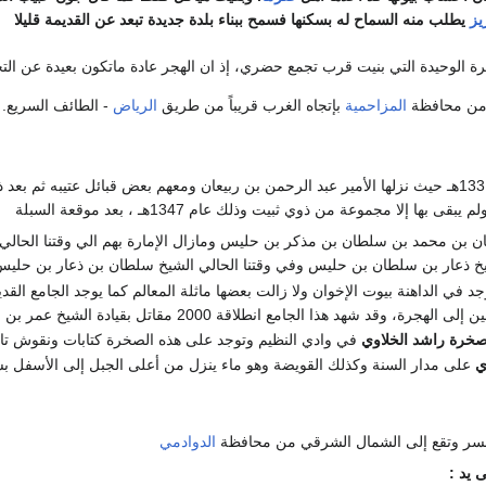
يز
يطلب منه السماح له بسكنها فسمح ببناء بلدة جديدة تبعد عن القديمة قليلا
 الوحيدة التي بنيت قرب تجمع حضري، إذ ان الهجر عادة ماتكون بعيدة عن الت
 من محافظة
المزاحمية
بإتجاه الغرب قريباً من طريق
الرياض
- الطائف السريع.
تأسست الداهنة عام 1331هـ حيث نزلها الأمير عبد الرحمن بن ربيعان ومعهم بعض قبائل عتيب
م يبقى بها إلا مجموعة من ذوي ثبيت وذلك عام 1347هـ ، بعد موقعة السبلة
بن محمد بن سلطان بن مذكر بن حليس ومازال الإمارة بهم الي وقتنا الحالي 
شيخ ذعار بن سلطان بن حليس وفي وقتنا الحالي الشيخ سلطان بن ذعار بن حلي
وجد في الداهنة بيوت الإخوان ولا زالت بعضها ماثلة المعالم كما يوجد الجامع ال
ا الجامع انطلاقة 2000 مقاتل بقيادة الشيخ عمر بن عبد الرحمن ابن ربيعان وذلك للمشاركة في السبلة عام 1347هـ
خرة راشد الخلاوي
في وادي النظيم وتوجد على هذه الصخرة كتابات ونقوش تا
ي
على مدار السنة وكذلك القويضة وهو ماء ينزل من أعلى الجبل إلى الأسفل ب
لسر وتقع إلى الشمال الشرقي من محافظة
الدوادمي
يد :