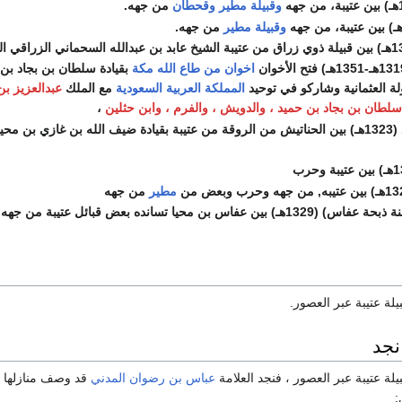
وقبيلة مطير
وقحطان
من جهه.
وقبيلة مطير
من جهه.
اخوان من طاع الله مكة
بقيادة سلطان بن بجاد بن ح
ة العثمانية وشاركو في توحيد
المملكة العربية السعودية
مع الملك
عبدالعزيز ب
سلطان بن بجاد بن حميد ، والدويش ، والفرم ، وابن حثلين
،
وقعة عين بن فهيد (1323هـ) بين الحناتيش من الروقة من عتيبة بقيادة ضيف الله بن 
مطير
من جهه
فاس بن محيا تسانده بعض قبائل عتيبة من جهه
بيلة عتيبة عبر العصور.
نجد
بيلة عتيبة عبر العصور ، فنجد العلامة
عباس بن رضوان المدني
قد وصف منازلها 