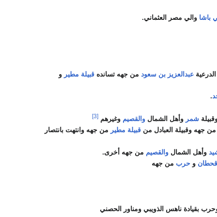
 باشا
والي مصر العثماني.
الدرعية
عبدالعزيز بن سعود
من جهه تسانده
قبيلة مطير
و
د
.
[3]
قبيلة
شمر
وأهل الشمال
والقصيم
وغيرهم
 من جهه وقبيلة العبادل من
قبيلة مطير
من جهه وانتهت بانتصار
يد
وأهل الشمال
والقصيم
من جهه أخرى.
حطان
و
حرب
من جهه
وحرب بقيادة ناهس الذويبي ومناور الحصني