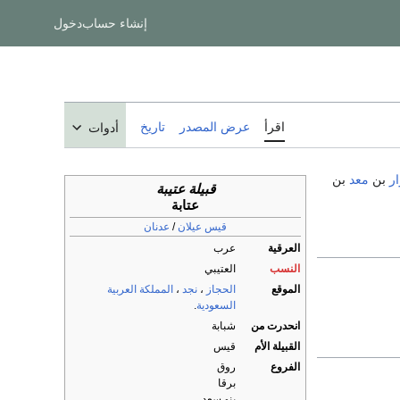
إنشاء حساب
دخول
اقرأ
عرض المصدر
تاريخ
أدوات
ار
بن
معد
بن
قبيلة عتيبة
عتابة
قيس عيلان
/
عدنان
العرقية
عرب
النسب
العتيبي
الموقع
الحجاز
،
نجد
،
المملكة العربية
السعودية
.
انحدرت من
شبابة
القبيلة الأم
قيس
الفروع
روق
برقا
بنو سعد