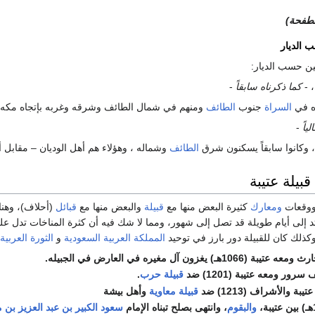
الطفحة)
 الديار
ن حسب الديار:
، 
كما ذكرناه سابقاً
-
ره في
السراة
جنوب
الطائف
ومنهم في شمال الطائف وشرقه وغربه بإتجاه مكه 
لياً
-
، وكانوا سابقاً يسكنون شرق
الطائف
وشماله ، وهؤلاء هم أهل الوديان – مقابل 
قبيلة عتيبة
 ووقعات
ومعارك
كثيرة البعض منها مع
قبيلة
والبعض منها مع
قبائل
(أحلاف)، وهناك
 إلى أيام طويلة قد تصل إلى شهور، ومما لا شك فيه أن كثرة المناخات تدل عل
لك كان للقبيلة دور بارز في توحيد
المملكة العربية السعودية
و
الثورة العربية
 يغزون آل مغيره في العارض في الجبيله.
ور ومعه عتيبة (1201) ضد
قبيلة حرب
.
بة والأشراف (1213) ضد
قبيلة معاوية
وأهل بيشة
والبقوم
، وانتهى بصلح تبناه الإمام
سعود الكبير بن عبد العزيز بن 