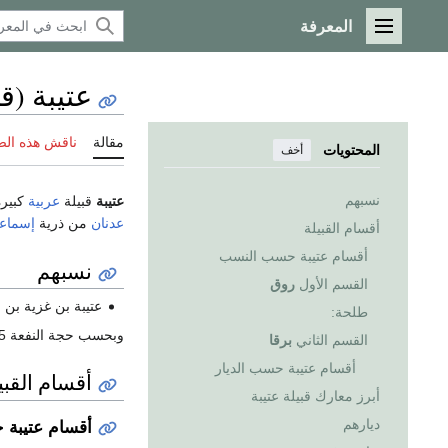
المعرفة
القائمة الرئيسية
عتيبة (قب
مقالة
ناقش هذه ال
المحتويات
أخف
نسبهم
عتيبة
قبيلة
عربية
كبير
عدنان
من ذرية
إسماع
أقسام القبيلة
أقسام عتيبة حسب النسب
نسبهم
القسم الأول
روق
عتيبة بن غزية بن
طلحة:
وبحسب حجة النفعة 1005 هـ فجد عتيبة هو عتيب بن كعب بن هوازم بن شبابة
القسم الثاني
برقا
أقسام عتيبة حسب الديار
أقسام القبي
أبرز معارك قبيلة عتيبة
ديارهم
أقسام عتيبة