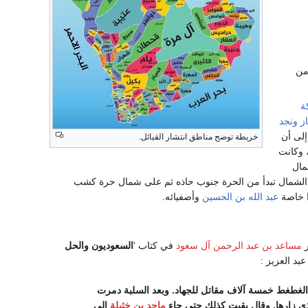
من
ة
ز
ونجد
إلى أن
خريطة توضح مناطق انتشار القبائل.
 وكانت
مال
 الشمال تبدأ من الحرة جنوب حاذه ثم على شمال حرة كشب
وا خاصة
عبد الله بن الحسين
وأصفيائه.
ر
مساعد بن عبد الرحمن آل سعود
في كتاب '
السعوديون والحل
بد العزيز :
لغطغط خمسة آلاف مقاتل للجهاد. وبعد السلبة دمرت
ي زارها. وقال بقيت كذلك حتى جاء
ماجد بن خثيلة
إلى