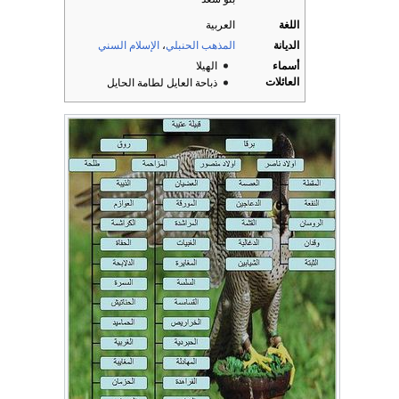
اللغة
العربية
الديانة
المذهب الحنبلي
،
الإسلام السني
أسماء
الهيلا
العائلات
ذباحة العايل لطامة الحايل