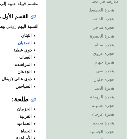
ديارهم في نجد
تنقسم قبيلة عتيبة إل
هجرة الغطغط
القسم الأول
ر
هجرة الداهنة
النسبة اليهم
روقي
وهم
هجرة ساجر
الثبتان
هجرة الحفيرة
العضيان
هجرة سنام
ذوي عطية
هجرة عروى
الغبيات
هجرة جهام
المراشدة
هجرة نفي
الجذعان
ذوي عالي (ويقال 
هجرة حلبان
السياحين
هجرة الحيد
هجرة الروضة
طلحة:
هجرة عسيلة
الحزمان
هجرة عرجاء
الغربية
هجرة مصده
الحماميد
الحفاة
هجرة الجمانية
الأساعدة