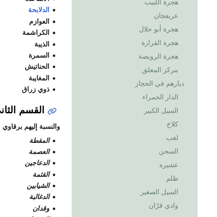
هجرة اللبيب
الدلابحة
عريفجان
العوازم
هجرة أبو جلال
الكراشمة
هجرة القرارة
الذيبة
السمرة
هجرة الرويضة
الحناتيش
مركز المعلق
المغايبة
ديارهم في الحجاز
ذوي زراق
الدار الحمراء
القسم الثا
السيل الكبير
كلاخ
والنسبة إليهم برقاوي
لغب
المقطة
السحن
العصمة
الدعاجين
عشيره
القثمة
ظلم
الشيابين
السيل الصغير
الدغالبة
وادي قرّان
وقدان