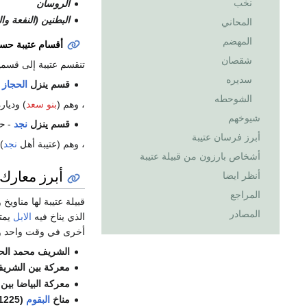
نخب
الروسان
البطنين (النفعة و
المحاني
المهضم
أقسام عتيبة حسب
شقصان
تنقسم عتيبة إلى قسمي
سديره
قسم ينزل
الحجاز
-
الشوحطه
، وهم (
بنو سعد
) وديا
شيوخهم
قسم ينزل
نجد
-
حا
أبرز فرسان عتيبة
، وهم (عتيبة أهل
نجد
)
أشخاص بارزون من قبيلة عتيبة
أبرز معارك 
أنظر ايضا
المراجع
قبيلة عتيبة لها مناويخ
المصادر
الذي يناخ فيه
الابل
يمتد
أخرى في وقت واحد وكذ
الشريف محمد الحارث ومعه عتيبة (1066هـ)
معركة بين الشريف سر
معركة البياضا بين عتي
مناخ
البقوم
(1225هـ) بين عتيبة،