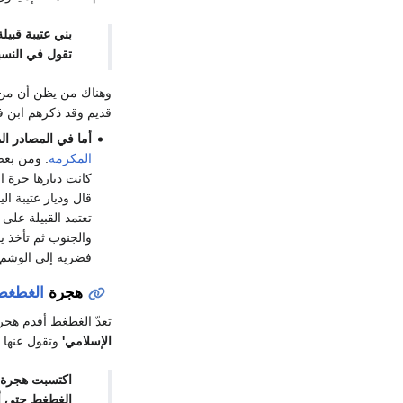
بني عتيبة قب
تقول في النسبة 
وهناك من يظن أن من 
قديم وقد ذكرهم ابن ف
أما في المصادر ا
المكرمة
. ومن بعض
كانت ديارها حرة 
قال وديار عتيبة ا
تعتمد القبيلة على
والجنوب ثم تأخذ 
فضريه إلى الوشم. 
هجرة
الغطغط
تعدّ الغطغط أقدم هجر
الإسلامي'
وتقول عنها ا
اكتسبت هجرة 
الغطغط حتى أن