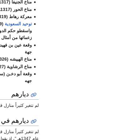
مناخ الجنيفا (1317هـ) بين عتيبة، من جهه
مناخ الحور (1317هـ) بين عتيبة، من جهه
معركة رهاط (1319هـ) بين قبيلة ذوي زراق من عتيبة الشيخ عابد بن عبدالله السحماني الزراقي العتيبي من جهه
توحيد السعودية
(1319هـ-1351هـ) فتح الأخوان
واسقطو حكم الدول
زعمائها من أمثال
جهة
مناخ الهييشه (1326هـ) بين عتيبة وحرب
مناخ الرشاوية (1327هـ) بين عتيبه, من جهه وحرب وبعض من
وقعة أبو دخـن (سنة ذبحة عفاس) (1329هـ) بين ع
جهه
ديارهم
لم تتغير كثيراً منازل ق
ديارهم في 
لم تتغير كثيراً منازل ق
عام 1347هـ "، إذ يقول: