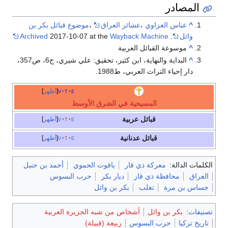
المصادر
^
عباس العزاوي
،
عشائر العراق
،
موضوع قبائل بكر بن
وائل
.
Wayback Machine
2017-10-07 at the
Archived
^
موسوعة القبائل العربية
^
البداية والنهاية، ابن كثير، تحقيق: علي شيري، ج6، ص357،
دار إحياء التراث العربي، ط1988.
e
t
v
أظهر
المسيحية في الشرق الأوسط
قبائل عربية
e
t
v
أظهر
قبائل عدنانية
e
t
v
أظهر
الكلمات الدالة:
معركة ذي قار
ياقوت الحموي
أحمد بن حنبل
العراق
محافظة ذي قار
ديار بكر
حرب البسوس
جساس بن مرة
تغلب
بكر بن وائل
تصنيفات
:
بكر بن وائل
أشخاص من شبه الجزيرة العربية
تاريخ تركيا
حرب البسوس
ربيعة (قبيلة)