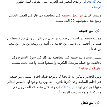
معركة ذي قار
والذي انتصر فيه العرب على الفرس قبيل ظهور
الإسلام
.
وتنتشر قبائل
بنو عجل وحنيفه
في محافظة ذي قار في العصر الحالي
ويبلغ تعداد نفوسهم 20 الف نسمة.
بنو حنيفة
هم بنو حنيفة بن لجيم بن صعب بن علي بن بكر بن وائل بن قاسط بن
هنب بن أفصى بن دعمي بن جديلة بن أسد بن ربيعة بن نزار بن معد
بن عدنان .
تنتشر عشيرة بنو حنيفة في محافظة ذي قار في سوق الشيوخ وقد
تحالفت مع قبيلة بنوعجل البكرية واصبحوا قبيلة واحدة تحت مسمى
"
بنو عجل وحنيفة
".
ومن الجدير بالذكر انه تاريخيا كان يوجد قبيلة اخرى تسمى بنو حنيفة
في اقليم اليمامة وقد ذكرها ياقوت الحموي ولا وجود لها بالعصر الحالي
كقبيلة وينتمي لها
مسيلمة الكذاب
وقد قتل منهم 21 الف رجل في
[3]
معركة اليمامة بحروب الردة.
بنو ذهل