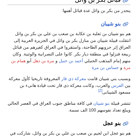
ينحدر من بكر بن وائل عدة قبائل أهمها:
بنو شيبان
هم بنو شيبان بن ثعلبة بن عكابة بن صعب بن علي بن بكر بن وائل
انتقلت قبيلة شيبان من منازل بكر بن وائل في الجزيرة العربية إلى
العراق إثر حروبهم الطاحنة، واستقروا في العراق كغيرهم من قبائل
ربيعة فنزلوا في منطقة ديار بكر. كانوا على النصرانية والوثنية. وكان
منهم إمام المذهب الحنبلي
أحمد بن حنبل
و
مرة بن ذهل
أبو
همام بن
مرة
و
جساس بن مرة
وبسبب بني شيبان قامت
معركة ذي قار
المعروفة تاريخيا كأول معركة
بين
الفرس
والعرب، وكانت معركة ذى قار تحت قيادة هانىء بن
[2]
مسعود الشيبانى
تنتشر قبيلة
بنو شيبان
في كافة مناطق جنوب العراق في العصر الحالي
ويبلغ تعداد نفوسهم 100 الف نسمة.
بنو عجل
هم بنو عجل ابن لجيم بن صعب بن علي بن بكر بن وائل، شاركت في