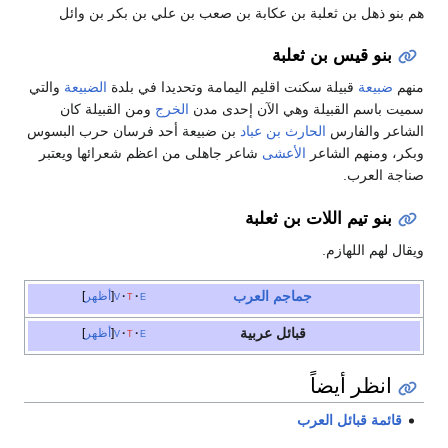
هم بنو ذهل بن ثعلبة بن عكابة بن صعب بن علي بن بكر بن وائل
بنو قيس بن ثعلبة
منهم
ضبيعة
قبيلة سكنت اقليم اليمامة وتحديدا في بلدة
الضبيعة
والتي
سميت باسم القبيلة وهي الآن إحدى مدن
الخرج
ومن القبيلة كان
الشاعر والفارس
الحارث بن عباد
بن ضبيعة أحد فرسان حرب البسوس
وبكر، ومنهم الشاعر
الأعشى
شاعر جاهلى من اعظم شعرائها ويعتبر
صناجة العرب.
بنو تيم اللات بن ثعلبة
ويقال لهم اللهازم.
جماجم العرب
e
t
v
أظهر
قبائل عربية
e
t
v
أظهر
انظر أيضاً
قائمة قبائل العرب