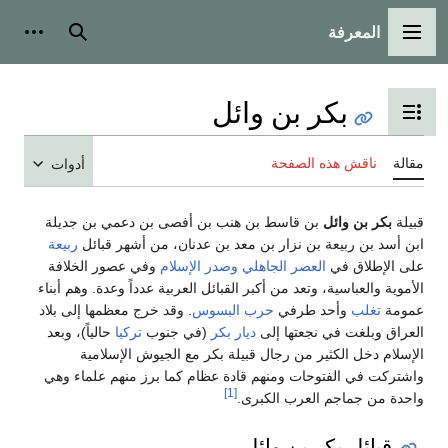
المعرفة
القائمة الرئيسية
بحث
أدوات
بكر بن وائل
تبديل عرض جدول المحتويات
مقالة
ناقش هذه الصفحة
أدوات
قبيلة
بكر بن وائل
بن قاسط بن هنب بن أفصى بن دعمي بن جديلة
ابن أسد بن ربيعة بن نزار بن معد بن عدنان، من أشهر قبائل
ربيعة
على الإطلاق في
العصر الجاهلي
وصدر الإسلام
وفي عصور الخلافة
الأموية والعباسية، وتعد من أكبر القبائل العربية عدداً وعدة. وهم أبناء
عمومة
تغلب
وأحد طرفي
حرب البسوس
. وقد خرج معظمها إلى بلاد
العراق وبلغت في نجعتها إلى
ديار بكر
(في جنوب
تركيا
حالياً)، وبعد
الإسلام دخل الكثير من رجال قبيلة بكر مع الجيوش الإسلامية
واشتركت في الفتوحات ومنهم قادة عظام كما برز منهم علماء وهي
[1]
واحدة من جماجم العرب الكبرى.
قبائل بكر بن وائل