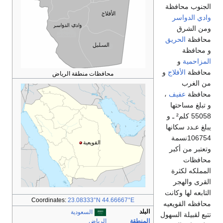
الجنوب محافظة
وادي الدواسر
ومن الشرق
محافظة
الحريق
و محافظة
المزاحمية
و
محافظة
الأفلاج
و
محافظات منطقة الرياض
من الغرب
محافظة
عفيف
،
و تبلغ مساحتها
55058 كلم² ـ و
يبلغ عـدد سكانها
106754نسمة
القويعية
وتعتبر من أكبر
محافظات
المملكه لكثرة
القرى والهجر
التابعه لها وكانت
Coordinates:
23.08333°N 44.66667°E
محافظه القويعيه
البلد
السعودية
تتبع لقبيلة السهول
المنطقة
الرياض