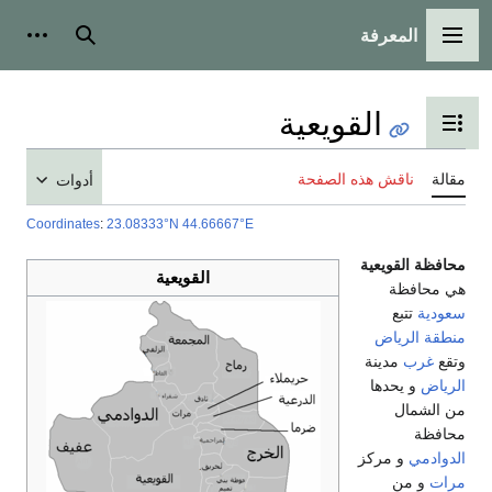
المعرفة
القائمة الرئيسية
بحث
أدوات
القويعية
تبديل عرض جدول المحتويات
مقالة
ناقش هذه الصفحة
أدوات
Coordinates
:
23.08333°N 44.66667°E
محافظة القويعية
القويعية
هي محافظة
سعودية
تتبع
منطقة الرياض
وتقع
غرب
مدينة
الرياض
و يحدها
من الشمال
محافظة
الدوادمي
و مركز
مرات
و من