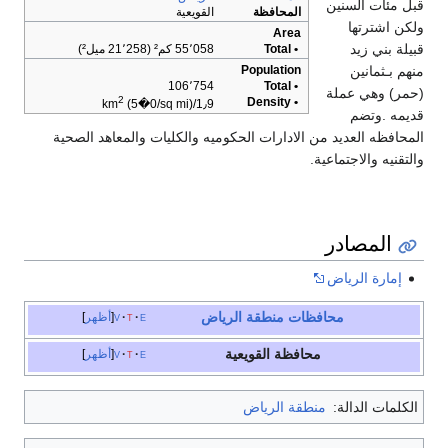
قبل مئات السنين
المحافظة
القويعية
ولكن اشترتها
Area
قبيلة بني زيد
• Total
55٬058 كم² (21٬258 ميل²)
منهم بـثمانين
Population
106٬754
• Total
(حمر) وهي عملة
2
• Density
(5�0/sq mi)
1٫9/km
قديمه .وتضم
المحافظه العديد من الادارات الحكوميه والكليات والمعاهد الصحية
والتقنيه والاجتماعية.
المصادر
إمارة الرياض
محافظات
منطقة الرياض
e
t
v
أظهر
محافظة القويعية
e
t
v
أظهر
الكلمات الدالة:
منطقة الرياض